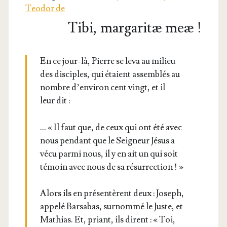
Teodor de
Tibi, margaritæ meæ !
En ce jour-là, Pierre se leva au milieu
des dis­ciples, qui étaient assem­blés au
nombre d’environ cent vingt, et il
leur dit :
… « Il faut que, de ceux qui ont été avec
nous pen­dant que le Sei­gneur Jésus a
vécu par­mi nous, il y en ait un qui soit
témoin avec nous de sa résurrection ! »
Alors ils en pré­sen­tèrent deux : Joseph,
appe­lé Bar­sa­bas, sur­nom­mé le Juste, et
Mathias. Et, priant, ils dirent : « Toi,