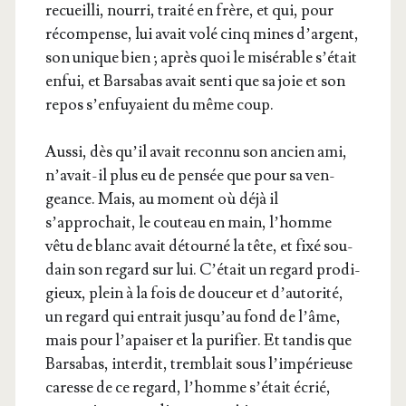
recueilli, nour­ri, trai­té en frère, et qui, pour
récom­pense, lui avait volé cinq mines d’argent,
son unique bien ; après quoi le misé­rable s’était
enfui, et Bar­sa­bas avait sen­ti que sa joie et son
repos s’enfuyaient du même coup.
Aus­si, dès qu’il avait recon­nu son ancien ami,
n’avait-il plus eu de pen­sée que pour sa ven­
geance. Mais, au moment où déjà il
s’approchait, le cou­teau en main, l’homme
vêtu de blanc avait détour­né la tête, et fixé sou­
dain son regard sur lui. C’était un regard pro­di­
gieux, plein à la fois de dou­ceur et d’autorité,
un regard qui entrait jusqu’au fond de l’âme,
mais pour l’apaiser et la puri­fier. Et tan­dis que
Bar­sa­bas, inter­dit, trem­blait sous l’impérieuse
caresse de ce regard, l’homme s’était écrié,