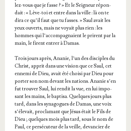
lez-vous que je fasse ? » Et le Sei­gneur répon­
dait : « Lève-toi et entre dans la ville : là on te
dira ce qu’il faut que tu fasses. » Saul avait les
yeux ouverts, mais ne voyait plus rien : les
hommes qui l’ac­com­pa­gnaient le prirent par la
main, le firent entrer à Damas.
Trois jours après, Ana­nie, l’un des dis­ciples du
Christ, apprit dans une vision que ce Saul, cet
enne­mi de Dieu, avait été choi­si par Dieu pour
por­ter son nom devant les nations. Ana­nie s’en
fut trou­ver Saul, lui ren­dit la vue, en lui impo­
sant les mains, le bap­ti­sa. Quelques jours plus
tard, dans les syna­gogues de Damas, une voix
s’é­le­vait, pro­cla­mant que Jésus était le Fils de
Dieu ; quelques mois plus tard, sous le nom de
Paul, ce per­sé­cu­teur de la veille, devan­cier de