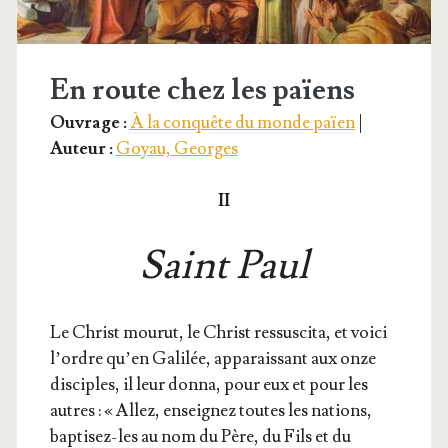
En route chez les païens
Ouvrage :
À la conquête du monde païen
|
Auteur :
Goyau, Georges
II
Saint Paul
Le Christ mou­rut, le Christ res­sus­ci­ta, et voi­ci
l’ordre qu’en Gali­lée, appa­rais­sant aux onze
dis­ciples, il leur don­na, pour eux et pour les
autres : « Allez, ensei­gnez toutes les nations,
bap­ti­sez-les au nom du Père, du Fils et du