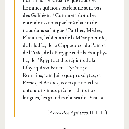
l’un à l’autre : « Est-ce que tous ces
hommes qui nous parlent ne sont pas
des Gali­léens ? Com­ment donc les
enten­dons-nous par­ler à cha­cun de
nous dans sa langue ? Parthes, Mèdes,
Éla­mites, habi­tants de la Méso­po­ta­mie,
de la Judée, de la Cap­pa­doce, du Pont et
de l’Asie, de la Phry­gie et de la Pam­phy­
lie, de l’Égypte et des régions de la
Libye qui avoi­sinent Cyrène ; et
Romains, tant Juifs que pro­sé­lytes, et
Perses, et Arabes, voi­ci que nous les
enten­dons nous prê­cher, dans nos
langues, les grandes choses de Dieu ! »
(
Actes des Apôtres
, II, 1 – 11.)