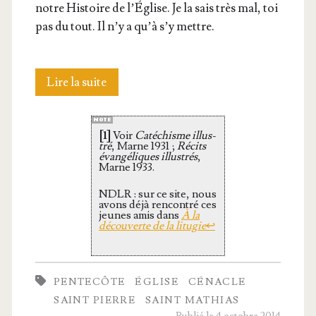
notre His­toire de l’É­glise. Je la sais très mal, toi
pas du tout. Il n’y a qu’à s’y mettre.
Intro­
Lire la suite
duc­
[1]
Voir
Caté­chisme illus­
tion :
tré
, Marne 1931 ;
Récits
évan­gé­liques illus­trés
,
L’Église
Marne 1933.
de
NDLR : sur ce site, nous
avons déjà ren­con­tré ces
jeunes amis dans
À la
la
décou­verte de la litu­gie
↩
Pentecôte
PENTECÔTE
ÉGLISE
CÉNACLE
SAINT PIERRE
SAINT MATHIAS