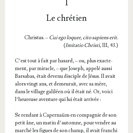
I
Le chrétien
Chris­tus. –
Cui ego loquer, cito sapiens erit.
(
Imi­ta­tio Chris­ti
, III, 43.)
C’est tout à fait par hasard, – ou, plus exac­te­
ment, par miracle, – que Joseph, appe­lé aus­si
Bar­sa­bas, était deve­nu dis­ciple de Jésus. Il avait
alors vingt ans, et demeu­rait, avec sa mère,
dans le vil­lage gali­léen où il était né. Or, voi­ci
l’heureuse aven­ture qui lui était arrivée :
Se ren­dant à Caper­naüm en com­pa­gnie de son
petit âne, un matin d’automne, pour vendre au
mar­ché les figues de son champ, il avait fran­chi