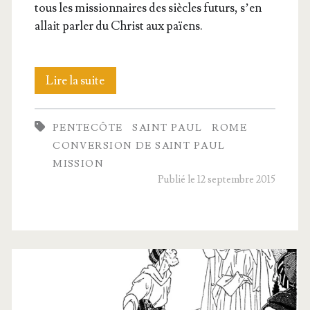
tous les mis­sion­naires des siècles futurs, s’en
allait par­ler du Christ aux païens.
En
Lire la suite
route
PENTECÔTE
SAINT PAUL
ROME
chez
CONVERSION DE SAINT PAUL
les
MISSION
Publié le 12 septembre 2015
païens