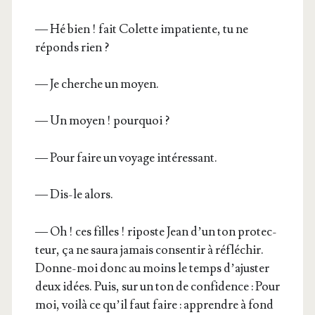
— Hé bien ! fait Colette impa­tiente, tu ne
réponds rien ?
— Je cherche un moyen.
— Un moyen ! pourquoi ?
— Pour faire un voyage intéressant.
— Dis-le alors.
— Oh ! ces filles ! riposte Jean d’un ton pro­tec­
teur, ça ne sau­ra jamais consen­tir à réflé­chir.
Donne-moi donc au moins le temps d’a­jus­ter
deux idées. Puis, sur un ton de confi­dence : Pour
moi, voi­là ce qu’il faut faire : apprendre à fond