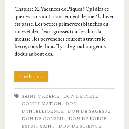
Cha­pitre XI Vacances de Pâques ! Qui dira ce
que ces trois mots contiennent de joie ? L’hiver
est pas­sé. Les petites pri­me­vères blanches ou
roses étalent leurs grosses touffes dans la
mousse ; les per­venches courent à tra­vers le
lierre, sous les bois. Il y a de gros bour­geons
dodus au bout des…
La
Lire la suite
Confir­
SAINT CHRÊME
DON DE PIÉTÉ
ma­
CONFIRMATION
DON
tion
D'INTELLIGENCE
DON DE SAGESSE
DON DE CONSEIL
DON DE FORCE
ESPRIT SAINT
DON DE SCIENCE