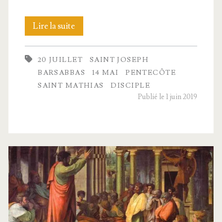
Bar­
Lire la suite
sa­
20 JUILLET
SAINT JOSEPH
bas
BARSABBAS
14 MAI
PENTECÔTE
ou
SAINT MATHIAS
DISCIPLE
Publié le 1 juin 2019
le
don
des
langues