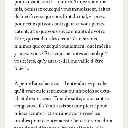
pour­sui­vant son dis­cours : « Aimez vos enne­
mis, bénis­sez ceux qui vous mau­dissent, faites
du bien à ceux qui vous font du mal, et priez
pour ceux qui vous outragent et vous per­sé­
cutent, afin que vous soyez enfants de votre
Père, qui est dans les cieux ! Car, si vous
n’aimez que ceux qui vous aiment, quel mérite
y aurez-vous ? Et si vous ne faites accueil qu’à
vos frères, qu’y aura-t-il là qui vaille d’être
loué ? »
À peine Bar­sa­bas avait-il enten­du ces paroles,
qu’il avait eu le sen­ti­ment qu’un poids se déta­
chait de son cœur. Tout de suite, ajour­nant sa
ven­geance, il s’était assis sur une pierre pour
mieux écou­ter ; et son âne avait dres­sé les
oreilles pour écou­ter aus­si. Car cette voix, dont