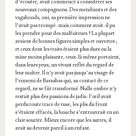
d’écouter, avait com­men­cé à consi­dé­rer ses
nou­veaux com­pa­gnons. Des men­diants et des
vaga­bonds, oui, sa pre­mière impres­sion ne
l’avait pas trom­pé : mais com­ment avait-il pu
les prendre pour des mal­fai­teurs ? La plu­part
avaient de bonnes figures simples et ouvertes ;
et ceux dont les traits étaient plus durs ou la
mine moins plai­sante, ceux-là même por­taient,
dans leurs yeux, un vivant reflet du regard de
leur maître. Il n’y avait pas jusqu’au visage de
l’ennemi de Bar­sa­bas qui, au contact de ce
regard, ne se fût trans­for­mé. Nulle ombre n’y
res­tait plus des pas­sions de jadis : l’œil avait
per­du toute trace de ruse, les plis du front
s’étaient effa­cés, la bouche s’entrouvrait en un
clair sou­rire. Mieux encore que les autres, il
avait su deve­nir pareil à un enfant.