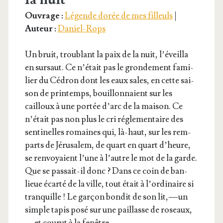
Ouvrage :
Légende dorée de mes filleuls
|
Auteur :
Daniel-Rops
Un bruit, trou­blant la paix de la nuit, l’é­veilla
en sur­saut. Ce n’é­tait pas le gron­de­ment fami­
lier du Cédron dont les eaux sales, en cette sai­
son de prin­temps, bouillon­naient sur les
cailloux à une por­tée d’arc de la mai­son. Ce
n’é­tait pas non plus le cri régle­men­taire des
sen­ti­nelles romaines qui, là-haut, sur les rem­
parts de Jéru­sa­lem, de quart en quart d’heure,
se ren­voyaient l’une à l’autre le mot de la garde.
Que se pas­sait-il donc ? Dans ce coin de ban­
lieue écar­té de la ville, tout était à l’or­di­naire si
tran­quille ! Le gar­çon bon­dit de son lit, — un
simple tapis posé sur une paillasse de roseaux,
— et cou­rut à la fenêtre.