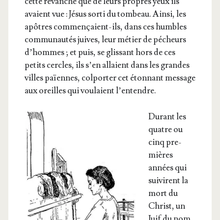
cette revanche que de leurs propres yeux ils
avaient vue : Jésus sor­ti du tom­beau. Ain­si, les
apôtres com­men­çaient-ils, dans ces humbles
com­mu­nau­tés juives, leur métier de pécheurs
d’hommes ; et puis, se glis­sant hors de ces
petits cercles, ils s’en allaient dans les grandes
villes païennes, col­por­ter cet éton­nant mes­sage
aux oreilles qui vou­laient l’entendre.
Durant les
quatre ou
cinq pre­
mières
années qui
sui­virent la
mort du
Christ, un
Juif du nom