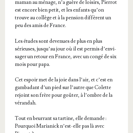
maman au ménage, n’a guère de loi­sirs, Pier­rot
est encore bien petit, et les enfants qu’on
trouve au col­lège et à la pen­sion dif­fèrent un
peu des amis de France.
Les études sont deve­nues de plus en plus
sérieuses, jus­qu’au jour où il est per­mis d’en­vi­
sa­ger un retour en France, avec un congé de six
mois pour papa.
Cet espoir met de la joie dans l’air, et c’est en
gam­ba­dant d’un pied sur l’autre que Colette
rejoint son frère pour goû­ter, à l’ombre de la
vérandah.
Tout en beur­rant sa tar­tine, elle demande :
Pour­quoi Maria­nick n’est-elle pas là avec