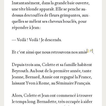
Ins­tan­ta­né­ment, dans la grande baie ouverte,
une tête blonde appa­raît. Elle se penche au-
des­sus des touffes de fleurs grim­pantes, aux­
quelles se mêlent ses che­veux bou­clés, pour
répondre à Jean :
— Voi­là ! Voi­là ! Je descends.
[
1
]
Et c’est ain­si que nous retrou­vons nos amis
.
Depuis trois ans, Colette et sa famille habitent
Bey­routh. Au bout de la pre­mière année, tante
Jeanne, Ber­nard, Annie ont rega­gné la France,
lais­sant Yvon à Rome, au Sémi­naire Français.
Alors, Colette et Jean ont com­men­cé à trou­ver
le temps long. Ber­na­dette, très occu­pée à aider