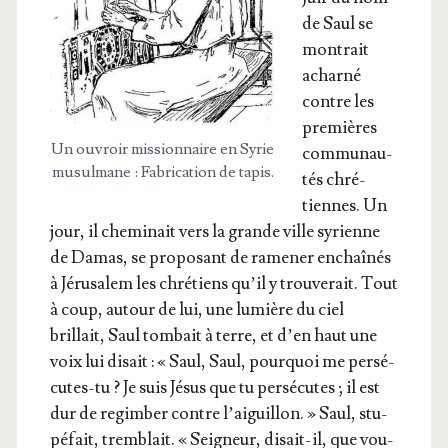
de Saul se
mon­trait
achar­né
contre les
pre­mières
Un ouvroir mis­sion­naire en Syrie
com­mu­nau­
musul­mane : Fabri­ca­tion de tapis.
tés chré­
tiennes. Un
jour, il che­mi­nait vers la grande ville syrienne
de Damas, se pro­po­sant de rame­ner enchaî­nés
à Jéru­sa­lem les chré­tiens qu’il y trou­ve­rait. Tout
à coup, autour de lui, une lumière du ciel
brillait, Saul tom­bait à terre, et d’en haut une
voix lui disait : « Saul, Saul, pour­quoi me per­sé­
cutes-tu ? Je suis Jésus que tu per­sé­cutes ; il est
dur de regim­ber contre l’ai­guillon. » Saul, stu­
pé­fait, trem­blait. « Sei­gneur, disait-il, que vou­