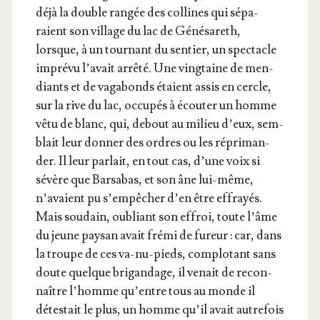
déjà la double ran­gée des col­lines qui sépa­
raient son vil­lage du lac de Géné­sa­reth,
lorsque, à un tour­nant du sen­tier, un spec­tacle
impré­vu l’avait arrê­té. Une ving­taine de men­
diants et de vaga­bonds étaient assis en cercle,
sur la rive du lac, occu­pés à écou­ter un homme
vêtu de blanc, qui, debout au milieu d’eux, sem­
blait leur don­ner des ordres ou les répri­man­
der. Il leur par­lait, en tout cas, d’une voix si
sévère que Bar­sa­bas, et son âne lui-même,
n’avaient pu s’empêcher d’en être effrayés.
Mais sou­dain, oubliant son effroi, toute l’âme
du jeune pay­san avait fré­mi de fureur : car, dans
la troupe de ces va-nu-pieds, com­plo­tant sans
doute quelque bri­gan­dage, il venait de recon­
naître l’homme qu’entre tous au monde il
détes­tait le plus, un homme qu’il avait autre­fois