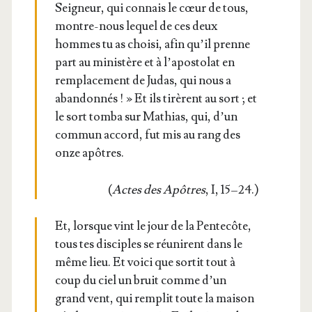
Sei­gneur, qui connais le cœur de tous,
montre-nous lequel de ces deux
hommes tu as choi­si, afin qu’il prenne
part au minis­tère et à l’apostolat en
rem­pla­ce­ment de Judas, qui nous a
aban­don­nés ! » Et ils tirèrent au sort ; et
le sort tom­ba sur Mathias, qui, d’un
com­mun accord, fut mis au rang des
onze apôtres.
(
Actes des Apôtres
, I, 15 – 24.)
Et, lorsque vint le jour de la Pen­te­côte,
tous tes dis­ciples se réunirent dans le
même lieu. Et voi­ci que sor­tit tout à
coup du ciel un bruit comme d’un
grand vent, qui rem­plit toute la mai­son