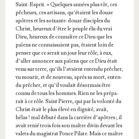
Saint-Esprit. » Quelques années plus tôt, ces
pêcheurs, ces arti­sans, qu’é­taient les douze
apôtres et les soixante-douze dis­ciples du
Christ, heu­reux d’être le peuple élu du vrai
Dieu, heu­reux de connaître ce Dieu que les
païens ne connais­saient pas, étaient loin de
pen­ser que ce serait un jour leur rôle, à eux,
d’al­ler annon­cer aux païens que ce Dieu était
venu sur terre, qu’ils l’a­vaient enten­du prê­cher,
vu mou­rir, et de nou­veau, après sa mort, enten­
du prê­cher, et qu’il vou­lait désor­mais être
connu de tous les hommes. Rien ne les pré­pa­
rait à ce rôle. Saint Pierre, qui par la volon­té du
Christ était le plus éle­vé en digni­té, avait,
hélas ! mal débu­té dans la car­rière d’a­pôtres ; il
avait renié trois fois son maître divin devant les
valets du magis­trat Ponce Pilate. Mais ce maître