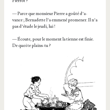
Pierrot ?
— Parce que mon­sieur Pierre a goû­té d’a­
vance ; Ber­na­dette l’a emme­né pro­me­ner. Il n’a
pas d’é­tude le jeu­di, lui !
— Écoute, pour le moment la tienne est finie.
De quoi te plains-tu ?