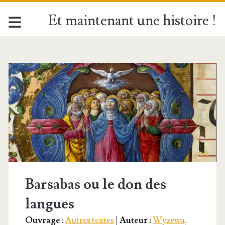
Et maintenant une histoire !
Étiquette :
<span>Pentecôte</sp
Barsabas ou le don des
langues
Ouvrage :
Autres textes
|
Auteur :
Wyzewa,