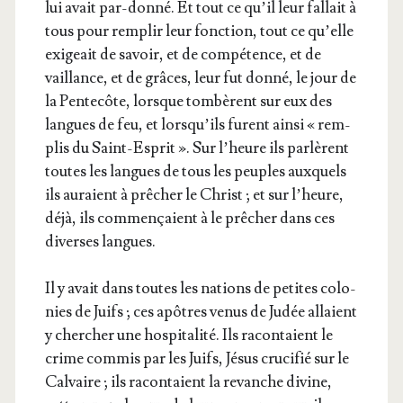
lui avait par-don­né. Et tout ce qu’il leur fal­lait à
tous pour rem­plir leur fonc­tion, tout ce qu’elle
exi­geait de savoir, et de com­pé­tence, et de
vaillance, et de grâces, leur fut don­né, le jour de
la Pen­te­côte, lorsque tom­bèrent sur eux des
langues de feu, et lors­qu’ils furent ain­si « rem­
plis du Saint-Esprit ». Sur l’heure ils par­lèrent
toutes les langues de tous les peuples aux­quels
ils auraient à prê­cher le Christ ; et sur l’heure,
déjà, ils com­men­çaient à le prê­cher dans ces
diverses langues.
Il y avait dans toutes les nations de petites colo­
nies de Juifs ; ces apôtres venus de Judée allaient
y cher­cher une hos­pi­ta­li­té. Ils racon­taient le
crime com­mis par les Juifs, Jésus cru­ci­fié sur le
Cal­vaire ; ils racon­taient la revanche divine,