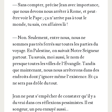
— Sans comp­ter, pré­cise Jean avec impor­tance,
que nous devons nous arrê­ter à Rome, et peut-
être voir le Pape ; ça n’ar­rive pas à tout le
monde, tu sais, ces affaires là !
— Non. Seule­ment, entre nous, nous ne
sommes pas très fer­rés sur toutes les par­ties du
voyage. En Pales­tine, on sui­vait Notre Sei­gneur
par­tout. Tu savais, moi aus­si, le nom de
presque toutes les villes de l’É­van­gile. Tan­dis
que main­te­nant, nous nous arrê­te­rons dans des
endroits dont j’i­gnore même l’exis­tence. Et ça
ne sera pas drôle du tout.
Jean ne peut s’empêcher de consta­ter qu’il y a
du vrai dans ces réflexions pes­si­mistes. Il est
son­geur, un peu ennuyé aussi…