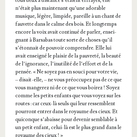
tous deux à dis­tance s’étaient effrayés, elle
n’était plus main­te­nant qu’une ado­rable
musique, légère, lim­pide, pareille à un chant de
fau­vette dans le calme des bois. Et long­temps
encore la voix avait conti­nué de par­ler, ensei­
gnant à Bar­sa­bas toute sorte de choses qu’il
s’étonnait de pou­voir com­prendre. Elle lui
avait ensei­gné le plai­sir de la pau­vre­té, la beau­té
de l’ignorance, l’inutilité de l’effort et de la
pen­sée. « Ne soyez pas en sou­ci pour votre vie,
– disait-elle, – ne vous pré­oc­cu­pez pas de ce que
vous man­ge­rez ni de ce que vous boi­rez ! Soyez
comme les petits enfants que vous voyez sur les
routes : car ceux-là seuls qui leur res­semblent
pour­ront entrer dans le royaume des cieux. Et
qui­conque s’abaisse pour deve­nir sem­blable à
un petit enfant, celui-là est le plus grand dans le
royaume des cieux ! »