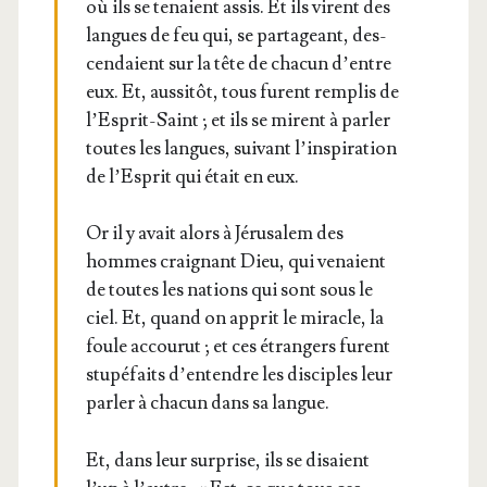
où ils se tenaient assis. Et ils virent des
langues de feu qui, se par­ta­geant, des­
cen­daient sur la tête de cha­cun d’entre
eux. Et, aus­si­tôt, tous furent rem­plis de
l’Esprit-Saint ; et ils se mirent à par­ler
toutes les langues, sui­vant l’inspiration
de l’Esprit qui était en eux.
Or il y avait alors à Jéru­sa­lem des
hommes crai­gnant Dieu, qui venaient
de toutes les nations qui sont sous le
ciel. Et, quand on apprit le miracle, la
foule accou­rut ; et ces étran­gers furent
stu­pé­faits d’entendre les dis­ciples leur
par­ler à cha­cun dans sa langue.
Et, dans leur sur­prise, ils se disaient