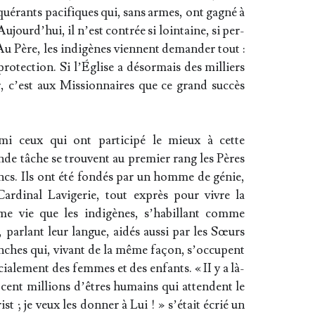
nqué­rants paci­fiques qui, sans armes, ont gagné à
 Aujourd’­hui, il n’est contrée si loin­taine, si per­
 Au Père, les indi­gènes viennent deman­der tout :
o­tec­tion. Si l’Église a désor­mais des mil­liers
, c’est aux Mis­sion­naires que ce grand suc­cès
­mi ceux qui ont par­ti­ci­pé le mieux à cette
nde tâche se trouvent au pre­mier rang les Pères
ncs. Ils ont été fon­dés par un homme de génie,
Car­di­nal Lavi­ge­rie, tout exprès pour vivre la
e vie que les indi­gènes, s’ha­billant comme
, par­lant leur langue, aidés aus­si par les Sœurs
nches qui, vivant de la même façon, s’oc­cupent
cia­le­ment des femmes et des enfants. « II y a là-
 cent mil­lions d’êtres humains qui attendent le
st ; je veux les don­ner à Lui ! » s’é­tait écrié un