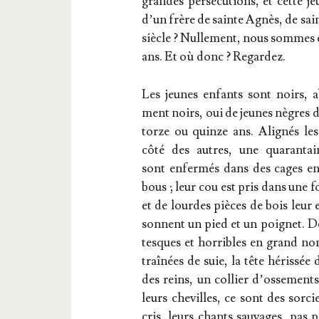
grandes per­sé­cu­tions, et cette j
d’un frère de sainte Agnès, de sain
siècle ? Nul­le­ment, nous sommes e
ans. Et où donc ? Regardez.
Les jeunes enfants sont noirs, a
ment noirs, oui de jeunes nègres 
torze ou quinze ans. Ali­gnés le
côté des autres, une qua­ran­tai
sont enfer­més dans des cages e
bous ; leur cou est pris dans une 
et de lourdes pièces de bois leur
sonnent un pied et un poi­gnet. D
tesques et hor­ribles en grand nom
traî­nées de suie, la tête héris­sé
des reins, un col­lier d’os­se­ments 
leurs che­villes, ce sont des sor­ci
cris, leurs chants sau­vages, pas 