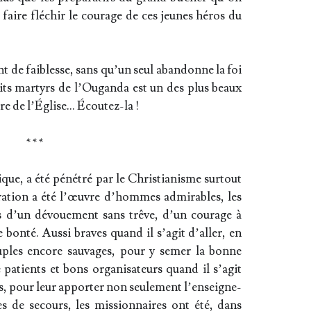
faire flé­chir le cou­rage de ces jeunes héros du
 de fai­blesse, sans qu’un seul aban­donne la foi
etits mar­tyrs de l’Ou­gan­da est un des plus beaux
oire de l’Église… Écoutez-la !
* * *
que, a été péné­tré par le Chris­tia­nisme sur­tout
ra­tion a été l’œuvre d’hommes admi­rables, les
es d’un dévoue­ment sans trêve, d’un cou­rage à
bon­té. Aus­si braves quand il s’a­git d’al­ler, en
euples encore sau­vages, pour y semer la bonne
atients et bons orga­ni­sa­teurs quand il s’a­git
s, pour leur appor­ter non seule­ment l’en­sei­gne­
s de secours, les mis­sion­naires ont été, dans