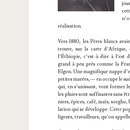
jou
cet
n’o
réalisation.
Vers 1880, les Pères blancs avai
trouve, sur la carte d’A­frique
l’Éthiopie, c’est-à-dire à l’est 
grand à peu près comme la Franc
Elgon. Une magni­fique nappe d’eau, 
petites marées,— en occupe le sud, 
qui, en s’u­nis­sant, vont for­mer l
les pluies sont suf­fi­santes sans ê
niers, épices, café, maïs, sor­gho,
la­tion qui se déve­loppe. Cette pop
li­gents, tra­vailleurs, qu’on appell