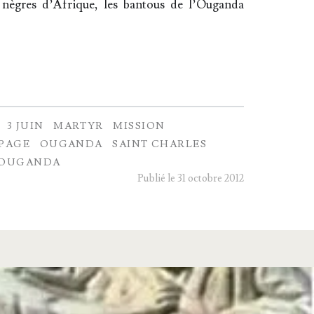
nègres d’A­frique, les ban­tous de l’Ou­gan­da
3 JUIN
MARTYR
MISSION
PAGE
OUGANDA
SAINT CHARLES
'OUGANDA
Publié le 31 octobre 2012