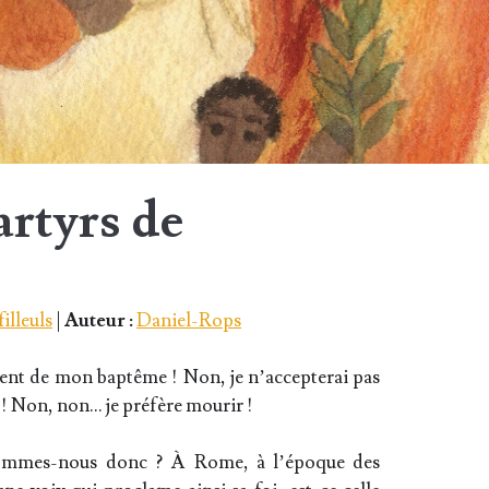
artyrs de
illeuls
|
Auteur :
Daniel-Rops
ment de mon bap­tême ! Non, je n’ac­cep­te­rai pas
s ! Non, non… je pré­fère mourir !
sommes-nous donc ? À Rome, à l’é­poque des