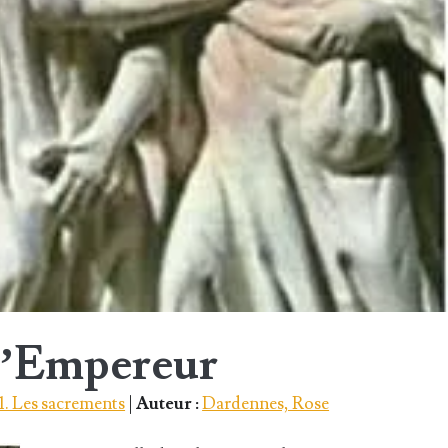
l’Empereur
 1. Les sacrements
|
Auteur :
Dardennes, Rose