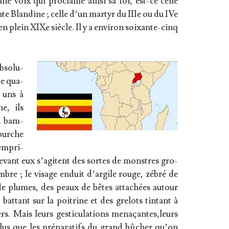
eune voix qui pro­clame ain­si sa foi, est-ce celle
te Blan­dine ; celle d’un mar­tyr du IIIe ou du IVe
n plein XIXe siècle. Il y a envi­ron soixante-cinq
bso­lu­
de qua­
s uns à
ne, ils
n bam­
fourche
 empri­
evant eux s’a­gitent des sortes de monstres gro­
bre ; le visage enduit d’ar­gile rouge, zébré de
e de plumes, des peaux de bêtes atta­chées autour
bat­tant sur la poi­trine et des gre­lots tin­tant à
ers. Mais leurs ges­ti­cu­la­tions menaçantes,leurs
plus que les pré­pa­ra­tifs du grand bûcher qu’on