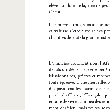
élève non loin de là, rien ne peut 
Christ.
Ils mour­ront tous, sans un moment
et tra­hisse. Cette his­toire des p
cha­pitres de toute la grande his­t
L’im­mense conti­nent noir, l’A­fri
depuis un siècle… Et cette péné­t
Mis­sion­naires, prêtres et moin
toute épreuve, d’une mer­veilleuse 
des pays hos­tiles, par­mi des p
parole du Christ, l’Évangile, que p
ensuite de vivre au milieu des noir
ment chré­tien, mais toutes sorte