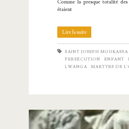
Comme la presque tota­li­té des 
étaient
Les
Lire la suite
pages
SAINT JOSEPH MOUKASSA
mar­
PERSÉCUTION
ENFANT
tyrs
LWANGA
MARTYRS DE L
de
l’Ouganda