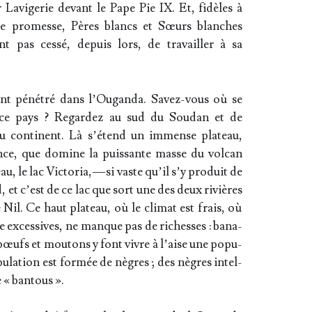
r Lavi­ge­rie devant le Pape Pie IX. Et, fidèles à
te pro­messe, Pères blancs et Sœurs blanches
nt pas ces­sé, depuis lors, de tra­vailler à sa
ent péné­tré dans l’Ou­gan­da. Savez-vous où se
, ce pays ? Regar­dez au sud du Sou­dan et de
du conti­nent. Là s’é­tend un immense pla­teau,
e, que domine la puis­sante masse du vol­can
le lac Vic­to­ria, — si vaste qu’il s’y pro­duit de
et c’est de ce lac que sort une des deux rivières
e Nil. Ce haut pla­teau, où le cli­mat est frais, où
tre exces­sives, ne manque pas de richesses : bana­
 bœufs et mou­tons y font vivre à l’aise une popu­
u­la­tion est for­mée de nègres ; des nègres intel­
e « bantous ».