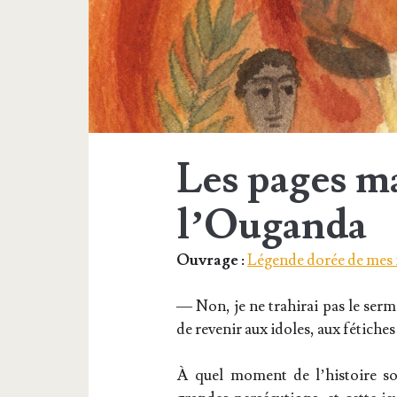
Les pages m
l’Ouganda
Ouvrage :
Légende dorée de mes f
— Non, je ne tra­hi­rai pas le ser­
de reve­nir aux idoles, aux fétiche
À quel moment de l’his­toire 