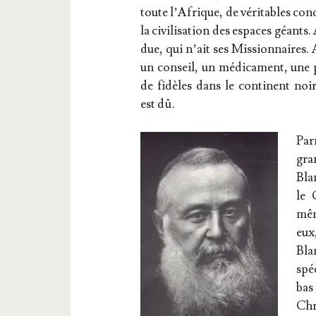
toute l’A­frique, de véri­tables co
la civi­li­sa­tion des espaces géants.
due, qui n’ait ses Mis­sion­naires.
un conseil, un médi­ca­ment, une pr
de fidèles dans le conti­nent noir
est dû.
Par
gra
Bla
le 
mêm
eux
Bla
spé­
bas
Chri