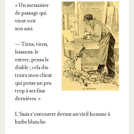
« Un menui­sier
de pas­sage qui
vient voir
son ami.
— Tiens, tiens,
lais­sons-le
entrer, pen­sa le
diable ; cela dis­
trai­ra mon client
qui pense un peu
trop à ses fins
dernières. »
L’huis s’en­trouvre devant un vieil homme à
barbe blanche.