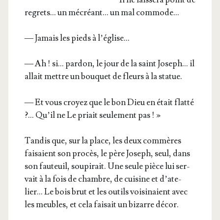
regrets… un mécréant… un mal commode…
— Jamais les pieds à l’église…
— Ah ! si… par­don, le jour de la saint Joseph… il
allait mettre un bou­quet de fleurs à la statue.
— Et vous croyez que le bon Dieu en était flat­té
?… Qu’il ne Le priait seule­ment pas ! »
Tan­dis que, sur la place, les deux com­mères
fai­saient son pro­cès, le père Joseph, seul, dans
son fau­teuil, sou­pi­rait. Une seule pièce lui ser­
vait à la fois de chambre, de cui­sine et d’a­te­
lier… Le bois brut et les outils voi­si­naient avec
les meubles, et cela fai­sait un bizarre décor.