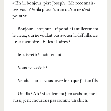
« Eh !… bon­jour, père Joseph… Me recon­nais­
sez-vous ? Voi­là plus d’un an qu’on ne s’est
point vu.
— Bon­jour… bon­jour… répon­dit fami­liè­re­ment
le vieux, qui ne vou­lait pas avouer la défaillance
de sa mémoire… Et les affaires ?
— Je suis reti­ré maintenant.
— Vous avez cédé ?
— Ven­du… non… vous savez bien que j’ai un fils.
— Un fils ? Ah ! si seule­ment j’en avais un, moi
aus­si, je ne mour­rais pas comme un chien.