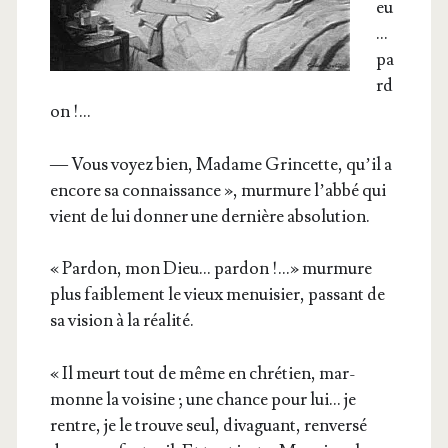
eu
…
pa
rd
on !…
— Vous voyez bien, Madame Grin­cette, qu’il a
encore sa connais­sance », mur­mure l’ab­bé qui
vient de lui don­ner une der­nière absolution.
« Par­don, mon Dieu… par­don !…» mur­mure
plus fai­ble­ment le vieux menui­sier, pas­sant de
sa vision à la réalité.
« Il meurt tout de même en chré­tien, mar­
monne la voi­sine ; une chance pour lui… je
rentre, je le trouve seul, diva­guant, ren­ver­sé