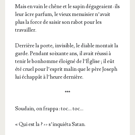
Mais en vain le chêne et le sapin déga­geaient-ils
leur âcre par­fum, le vieux menui­sier n’avait
plus la force de sai­sir son rabot pour les
travailler.
Der­rière la porte, invi­sible, le diable mon­tait la
garde. Pen­dant soixante ans, il avait réus­si à
tenir le bon­homme éloi­gné de l’É­glise ; il eût
été cruel pour l’esprit malin que le père Joseph
lui échap­pât à l’heure dernière.
***
Sou­dain, on frap­pa : toc… toc…
« Qui est la ? ›› s’in­quié­ta Satan.