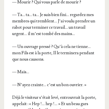
— Mou­rir ? Qui vous parle de mourir ?
— Ta… ta… ta… Je suis bien fini… regar­dez mes
membres qui tremblent… J’ai vou­lu prendre un
rabot pour ter­mi­ner ce tra­vail… un tra­vail
urgent… il m’est tom­bé des mains…
— Un ouvrage pres­sé ? Qu’à cela ne tienne…
mon Fils est à la porte, Il le ter­mi­ne­ra pen­dant
que nous causons.
— Mais…
— N’ayez crainte… c’est un bon ouvrier. »
Déjà le visi­teur s’é­tait levé, entrou­vrait la porte,
appe­lait : « Hep !… hep !… » Et un beau gars