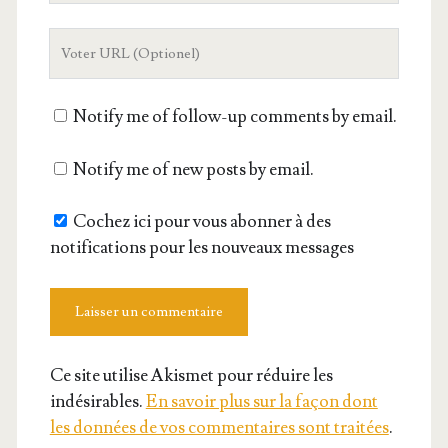
mail
L'URL
de
votre
Notify me of follow-up comments by email.
site
Notify me of new posts by email.
Cochez ici pour vous abonner à des
notifications pour les nouveaux messages
Ce site utilise Akismet pour réduire les
indésirables.
En savoir plus sur la façon dont
les données de vos commentaires sont traitées
.