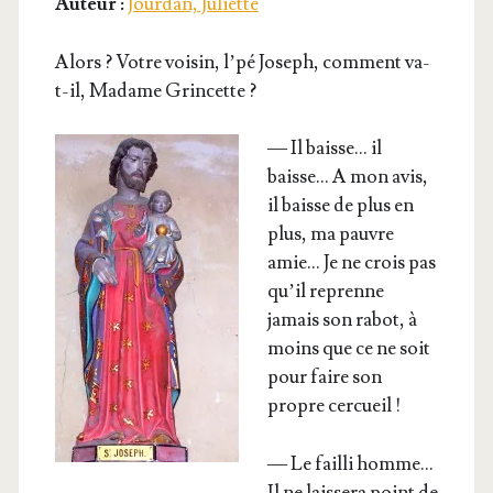
Auteur :
Jourdan, Juliette
Alors ? Votre voi­sin, l’pé Joseph, com­ment va-
t-il, Madame Grincette ?
— Il baisse… il
baisse… A mon avis,
il baisse de plus en
plus, ma pauvre
amie… Je ne crois pas
qu’il reprenne
jamais son rabot, à
moins que ce ne soit
pour faire son
propre cercueil !
— Le failli homme…
Il ne lais­se­ra point de