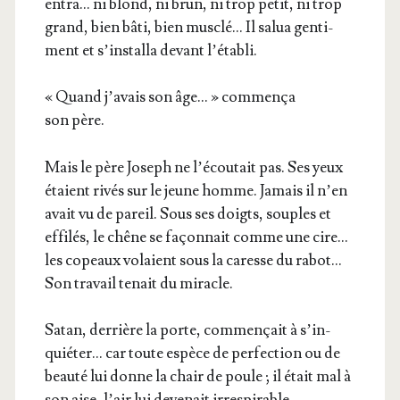
entra… ni blond, ni brun, ni trop petit, ni trop
grand, bien bâti, bien mus­clé… Il salua gen­ti­
ment et s’installa devant l’établi.
« Quand j’a­vais son âge… » com­men­ça
son père.
Mais le père Joseph ne l’écoutait pas. Ses yeux
étaient rivés sur le jeune homme. Jamais il n’en
avait vu de pareil. Sous ses doigts, souples et
effi­lés, le chêne se façon­nait comme une cire…
les copeaux volaient sous la caresse du rabot…
Son tra­vail tenait du miracle.
Satan, der­rière la porte, com­men­çait à s’in­
quié­ter… car toute espèce de per­fec­tion ou de
beau­té lui donne la chair de poule ; il était mal à
son aise, l’air lui deve­nait irrespirable.