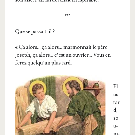
***
Que se passait-il ?
« Ça alors… ça alors… mar­mon­nait le père
Joseph, ça alors… c’est un ouvrier… Vous en
ferez quel­qu’un plus tard.
—
Pl
us
tar
d,
so
u­
pi­