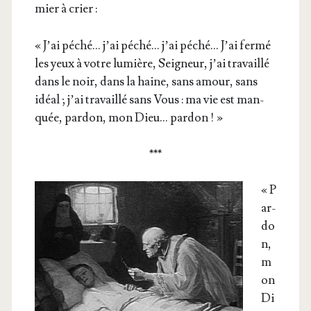
mier à crier :
« J’ai péché… j’ai péché… j’ai péché… J’ai fer­mé
les yeux à votre lumière, Sei­gneur, j’ai tra­vaillé
dans le noir, dans la haine, sans amour, sans
idéal ; j’ai tra­vaillé sans Vous : ma vie est man­
quée, par­don, mon Dieu… pardon ! »
***
« P
ar­
do
n,
m
on
Di