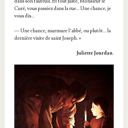
dans son fau­teuil. Et tout juste, Mon­sieur le
Curé, vous pas­siez dans la rue… Une chance, je
vous dis…
— Une chance, mur­mure l’ab­bé, ou plu­tôt… la
der­nière visite de saint Joseph. »
Juliette Jour­dan
.