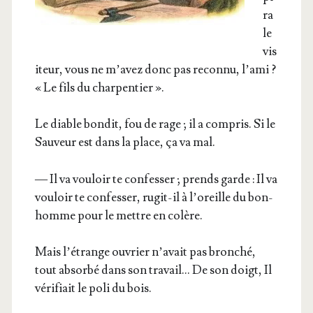
ra
le
vis
i­teur, vous ne m’a­vez donc pas recon­nu, l’a­mi ?
« Le fils du charpentier ».
Le diable bon­dit, fou de rage ; il a com­pris. Si le
Sau­veur est dans la place, ça va mal.
— Il va vou­loir te confes­ser ; prends garde : Il va
vou­loir te confes­ser, rugit-il à l’o­reille du bon­
homme pour le mettre en colère.
Mais l’é­trange ouvrier n’a­vait pas bron­ché,
tout absor­bé dans son tra­vail… De son doigt, Il
véri­fiait le poli du bois.