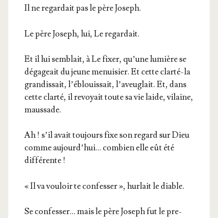
Il ne regar­dait pas le père Joseph.
Le père Joseph, lui, Le regardait.
Et il lui sem­blait, à Le fixer, qu’une lumière se
déga­geait du jeune menui­sier. Et cette clar­té-la
gran­dis­sait, l’é­blouis­sait, l’a­veu­glait. Et, dans
cette clar­té, il revoyait toute sa vie laide, vilaine,
maussade.
Ah ! s’il avait tou­jours fixe son regard sur Dieu
comme aujourd’hui… com­bien elle eût été
différente !
« Il va vou­loir te confes­ser », hur­lait le diable.
Se confes­ser… mais le père Joseph fut le pre­