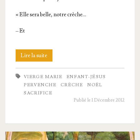
« Elle sera belle, notre crèche…
– Et
La
Lire la suite
crèche
VIERGE MARIE
ENFANT-JÉSUS
de Nina
PERVENCHE
CRÈCHE
NOËL
SACRIFICE
Publié le 1 Décembre 2012