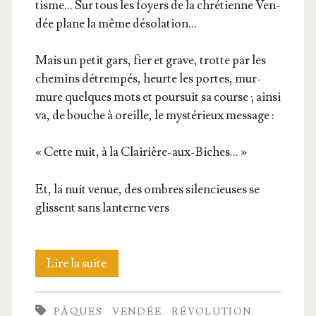
tisme… Sur tous les foyers de la chré­tienne Ven­
dée plane la même désolation…
Mais un petit gars, fier et grave, trotte par les
che­mins détrem­pés, heurte les portes, mur­
mure quelques mots et pour­suit sa course ; ain­si
va, de bouche à oreille, le mys­té­rieux message :
« Cette nuit, à la Clairière-aux-Biches… »
Et, la nuit venue, des ombres silen­cieuses se
glissent sans lan­terne vers
La
Lire la suite
clai­
PÂQUES
VENDÉE
RÉVOLUTION