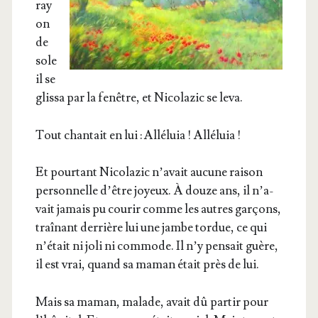
ray
on
de
sole
il se
glis­sa par la fenêtre, et Nico­la­zic se leva.
Tout chan­tait en lui : Allé­luia ! Alléluia !
Et pour­tant Nico­la­zic n’a­vait aucune rai­son
per­son­nelle d’être joyeux. À douze ans, il n’a­
vait jamais pu cou­rir comme les autres gar­çons,
traî­nant der­rière lui une jambe tor­due, ce qui
n’é­tait ni joli ni com­mode. Il n’y pen­sait guère,
il est vrai, quand sa maman était près de lui.
Mais sa maman, malade, avait dû par­tir pour