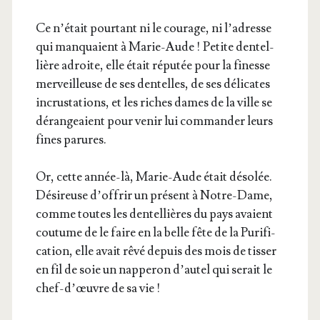
Ce n’é­tait pour­tant ni le cou­rage, ni l’a­dresse
qui man­quaient à Marie-Aude ! Petite den­tel­
lière adroite, elle était répu­tée pour la finesse
mer­veilleuse de ses den­telles, de ses déli­cates
incrus­ta­tions, et les riches dames de la ville se
déran­geaient pour venir lui com­man­der leurs
fines parures.
Or, cette année-là, Marie-Aude était déso­lée.
Dési­reuse d’of­frir un pré­sent à Notre-Dame,
comme toutes les dentel­lières du pays avaient
cou­tume de le faire en la belle fête de la Puri­fi­
ca­tion, elle avait rêvé depuis des mois de tis­ser
en fil de soie un nap­pe­ron d’au­tel qui serait le
chef-d’œuvre de sa vie !