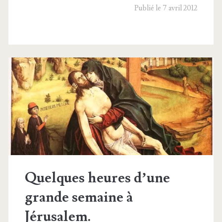
rière
Publié le 7 avril 2012
aux
biches
Quelques heures d’une
grande semaine à
Jérusalem.