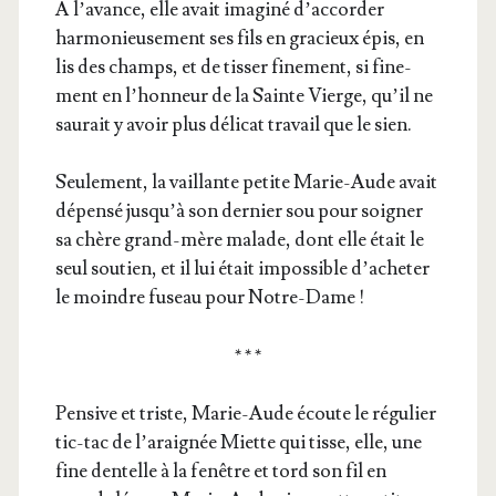
A l’a­vance, elle avait ima­gi­né d’ac­cor­der
harmonieu­sement ses fils en gra­cieux épis, en
lis des champs, et de tis­ser fine­ment, si fine­
ment en l’hon­neur de la Sainte Vierge, qu’il ne
sau­rait y avoir plus déli­cat tra­vail que le sien.
Seule­ment, la vaillante petite Marie-Aude avait
dépen­sé jus­qu’à son der­nier sou pour soi­gner
sa chère grand-mère malade, dont elle était le
seul sou­tien, et il lui était impos­sible d’a­che­ter
le moindre fuseau pour Notre-Dame !
* * *
Pen­sive et triste, Marie-Aude écoute le régu­lier
tic-tac de l’a­rai­gnée Miette qui tisse, elle, une
fine den­telle à la fenêtre et tord son fil en