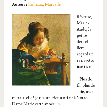
Auteur :
Colliaux, Marcelle
Rêveuse,
Marie-
Aude, la
petite
den­tel­
lière,
regar­dait
sa navette
inactive…
« Plus de
fil, plus de
soie, mur­
mu­ra-t-elle ! Je n’au­rai rien à offrir à Notre
Dame Marie cette année… »