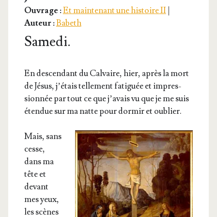
Ouvrage :
Et maintenant une histoire II
|
Auteur :
Babeth
Samedi.
En des­cen­dant du Cal­vaire, hier, après la mort
de Jésus, j’é­tais tel­le­ment fati­guée et impres­
sion­née par tout ce que j’a­vais vu que je me suis
éten­due sur ma natte pour dor­mir et oublier.
Mais, sans
cesse,
dans ma
tête et
devant
mes yeux,
les scènes