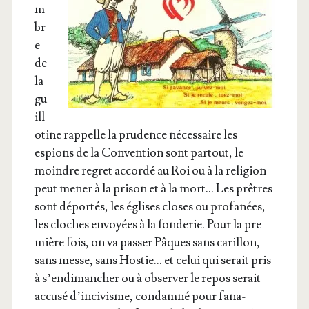
m
br
e
de
la
gu
ill
o­tine rap­pelle la pru­dence néces­saire les
espions de la Conven­tion sont par­tout, le
moindre regret accor­dé au Roi ou à la reli­gion
peut mener à la pri­son et à la mort… Les prêtres
sont dépor­tés, les églises closes ou pro­fa­nées,
les cloches envoyées à la fon­de­rie. Pour la pre­
mière fois, on va pas­ser Pâques sans carillon,
sans messe, sans Hos­tie… et celui qui serait pris
à s’en­di­man­cher ou à obser­ver le repos serait
accu­sé d’in­ci­visme, condam­né pour fana­