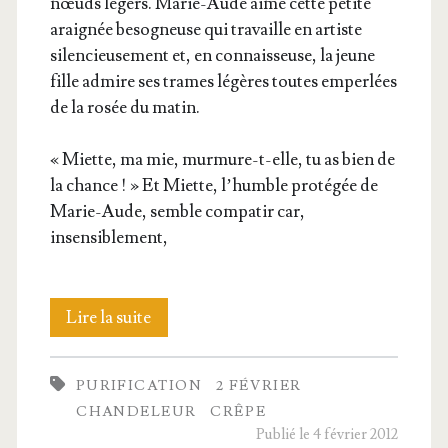
nœuds légers. Marie-Aude aime cette petite
arai­gnée beso­gneuse qui tra­vaille en artiste
silen­cieu­se­ment et, en connais­seuse, la jeune
fille admire ses trames légères toutes emper­lées
de la rosée du matin.
« Miette, ma mie, mur­mure-t-elle, tu as bien de
la chance ! » Et Miette, l’humble pro­té­gée de
Marie-Aude, semble com­pa­tir car,
insensiblement,
La
Lire la suite
den­
PURIFICATION
2 FÉVRIER
telle
CHANDELEUR
CRÊPE
Publié le 4 février 2012