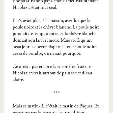
l’hô­pi­tal. Et son papa était au ciel. Main­te­nant,
Nico­la­zic était tout seul.
Il n’y avait plus, à la mai­son, avec lui que la
poule noire et la chèvre blanche. La poule noire
pon­dait de temps à autre, et la chèvre blanche
don­nait son lait cré­meux. Mais voi­là qu’un
beau jour la chèvre dis­pa­rut… et la poule noire
ces­sa de pondre, on ne sait pourquoi.
Ce n’é­tait pas encore la sai­son des fruits, et
Nico­la­zic vivait sur­tout de pain sec et d’eau
claire.
* * *
Mais ce matin-là, c’é­tait le matin de Pâques. Et
per­sonne sur la terre n’a le droit d’être