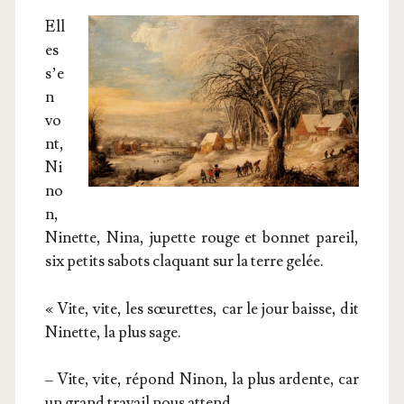
Ell
es
s’e
n
vo
nt,
Ni
no
n,
Ninette, Nina, jupette rouge et bon­net pareil,
six petits sabots cla­quant sur la terre gelée.
« Vite, vite, les sœu­rettes, car le jour baisse, dit
Ninette, la plus sage.
– Vite, vite, répond Ninon, la plus ardente, car
un grand tra­vail nous attend.