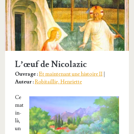
L’œuf de Nicolazic
Ouvrage :
Et maintenant une histoire II
|
Auteur :
Robitaillie, Henriette
Ce
mat
in-
là,
un