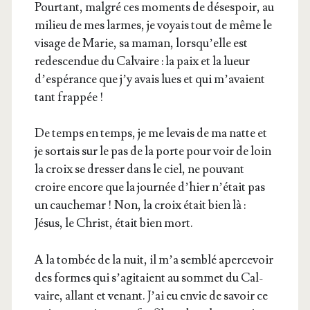
Pour­tant, mal­gré ces moments de déses­poir, au
milieu de mes larmes, je voyais tout de même le
visage de Marie, sa maman, lors­qu’elle est
redes­cen­due du Cal­vaire : la paix et la lueur
d’es­pé­rance que j’y avais lues et qui m’a­vaient
tant frappée !
De temps en temps, je me levais de ma natte et
je sor­tais sur le pas de la porte pour voir de loin
la croix se dres­ser dans le ciel, ne pou­vant
croire encore que la jour­née d’hier n’é­tait pas
un cau­che­mar ! Non, la croix était bien là :
Jésus, le Christ, était bien mort.
A la tom­bée de la nuit, il m’a sem­blé aper­ce­voir
des formes qui s’a­gi­taient au som­met du Cal­
vaire, allant et venant. J’ai eu envie de savoir ce