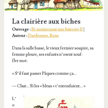
La clairière aux biches
Ouvrage :
Et maintenant une histoire II
|
Auteur :
Dardennes, Rose
Dans la salle basse, le vieux fer­mier sou­pire, sa
femme pleure, ses enfants n’osent souf­
fler mot.
« S’il faut pas­ser Pâques comme ça…
— Chut… Si les « bleus » t’entendaient… »
L’
o