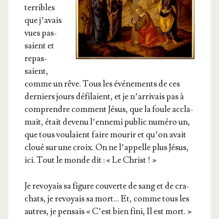
ter­ribles
que j’a­vais
vues pas­
saient et
repas­
saient,
comme un rêve. Tous les évé­ne­ments de ces
der­niers jours défi­laient, et je n’ar­ri­vais pas à
com­prendre com­ment Jésus, que la foule accla­
mait, était deve­nu l’en­ne­mi public numé­ro un,
que tous vou­laient faire mou­rir et qu’on avait
cloué sur une croix. On ne l’ap­pelle plus Jésus,
ici. Tout le monde dit : « Le Christ ! »
Je revoyais sa figure cou­verte de sang et de cra­
chats, je revoyais sa mort… Et, comme tous les
autres, je pen­sais « C’est bien fini, Il est mort. »