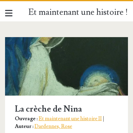
Et maintenant une histoire !
Catégorie :
<span>Fêtes
de
l'année
liturgique</span>
La crèche de Nina
Ouvrage :
Et maintenant une histoire II
|
Auteur :
Dardennes, Rose