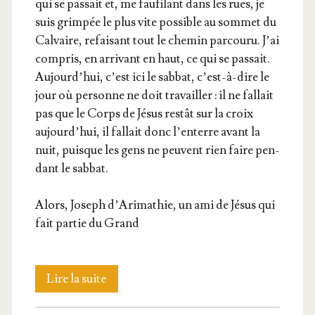
qui se pas­sait et, me fau­fi­lant dans les rues, je
suis grim­pée le plus vite pos­sible au som­met du
Cal­vaire, refai­sant tout le che­min par­cou­ru. J’ai
com­pris, en arri­vant en haut, ce qui se pas­sait.
Aujourd’­hui, c’est ici le sab­bat, c’est-à-dire le
jour où per­sonne ne doit tra­vailler : il ne fal­lait
pas que le Corps de Jésus res­tât sur la croix
aujourd’­hui, il fal­lait donc l’en­terre avant la
nuit, puisque les gens ne peuvent rien faire pen­
dant le sabbat.
Alors, Joseph d’A­ri­ma­thie, un ami de Jésus qui
fait par­tie du Grand
Quelques
Lire la suite
heures