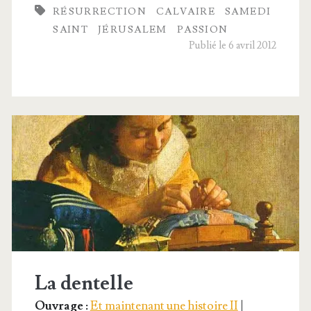
RÉSURRECTION
CALVAIRE
SAMEDI
d’une
SAINT
JÉRUSALEM
PASSION
grande
Publié le 6 avril 2012
semaine
à
Jérusalem.
La dentelle
Ouvrage :
Et maintenant une histoire II
|