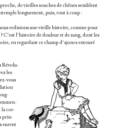
proche, de vieilles souches de chênes semblent
ntemple lon­gue­ment, puis, tout à coup :
us redi­sions une vieille his­toire, comme pour
? C’est l’his­toire de dou­leur et de sang, dont les
oire, en regar­dant ce champ d’a­joncs entou­ré
a Révo­lu­
vez les
­vez-vous
­lu­tion
long­
 com­men­
t la cor­
n prin­
es eurent