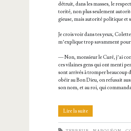
détruit, dans les masses, le res­pect
to­ri­té, non plus seule­ment auto­ri­t
gieuse, mais auto­ri­té poli­tique et 
Je crois voir dans tes yeux, Colette
m’ex­plique trop savam­ment pour
— Non, mon­sieur le Curé, j’ai com
ces vilaines gens qui ont men­ti p
sont arri­vés à trom­per beau­coup
obéir au Bon Dieu, on refu­sait aus
son nom, et au roi, qui com­man­da
Révo­
Lire la suite
lu­
TERREUR
NAPOLÉON
C