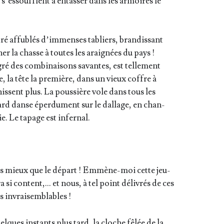
es s’es­soufflent à entas­ser dans les armoires le
ré affu­blés d’im­menses tabliers, bran­dis­sant
ner la chasse à toutes les arai­gnées du pays !
ré des com­bi­nai­sons savantes, est tel­le­ment
, la tête la pre­mière, dans un vieux coffre à
nissent plus. La pous­sière vole dans tous les
nard danse éper­du­ment sur le dal­lage, en chan­
ie. Le tapage est infernal.
 pas mieux que le départ ! Emmène-moi cette jeu­
a si content,… et nous, à tel point déli­vrés de ces
ts invraisemblables !
lques ins­tants plus tard, la cloche fêlée de la