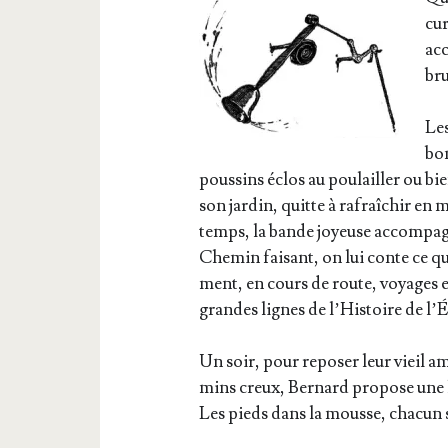
cur
acc
br
Le
bon
pous­sins éclos au pou­lailler ou bi
son jar­din, quitte à rafraî­chir en
temps, la bande joyeuse accom­pag
Che­min fai­sant, on lui conte ce q
ment, en cours de route, voyages et
grandes lignes de l’His­toire de l’É
Un soir, pour repo­ser leur vieil a
mins creux, Ber­nard pro­pose une 
Les pieds dans la mousse, cha­cun 