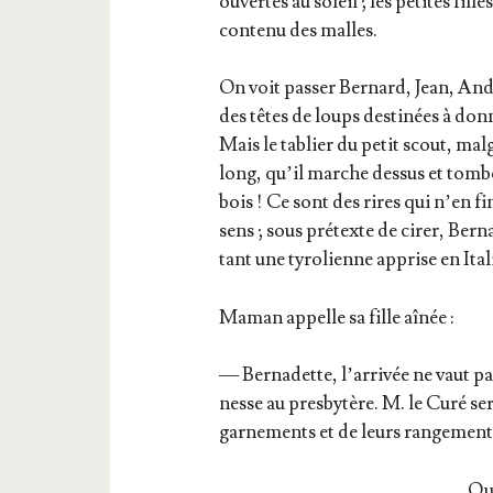
ouvertes au soleil ; les petites fill
conte­nu des malles.
On voit pas­ser Ber­nard, Jean, And
des têtes de loups des­ti­nées à don­
Mais le tablier du petit scout, mal­g
long, qu’il marche des­sus et tombe
bois ! Ce sont des rires qui n’en fi
sens ; sous pré­texte de cirer, Ber­
tant une tyro­lienne apprise en Ita­l
Maman appelle sa fille aînée :
— Ber­na­dette, l’ar­ri­vée ne vaut
nesse au pres­by­tère. M. le Curé ser
gar­ne­ments et de leurs ran­ge­men
Que