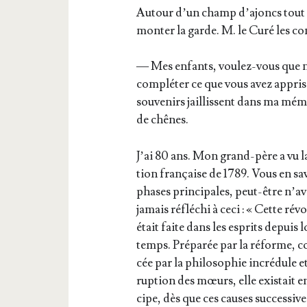
Autour d’un champ d’a­joncs tout 
mon­ter la garde. M. le Curé les co
— Mes enfants, vou­lez-vous que no
com­plé­ter ce que vous avez appris 
sou­ve­nirs jaillissent dans ma mém
de chênes.
J’ai 80 ans. Mon grand-père a vu l
tion fran­çaise de 1789. Vous en sa
phases prin­ci­pales, peut-être n’a
jamais réflé­chi à ceci : « Cette révo
était faite dans les esprits depuis 
temps. Pré­pa­rée par la réforme,
cée par la phi­lo­so­phie incré­dule e
rup­tion des mœurs, elle exis­tait e
cipe, dès que ces causes suc­ces­siv