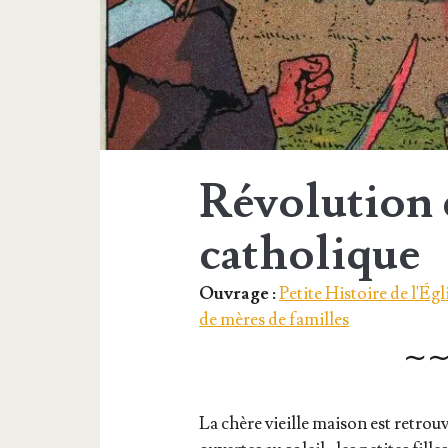
Révolution e
catholique
Ouvrage :
Petite Histoire de l'Égli
de mères de familles
∼∼
La chère vieille mai­son est retrou­