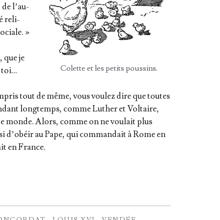
 de l’au­
é reli­
sociale. »
, que je
Colette et les petits poussins.
 toi…
­pris tout de même, vous vou­lez dire que toutes
en­dant long­temps, comme Luther et Vol­taire,
 de monde. Alors, comme on ne vou­lait plus
­si d’o­béir au Pape, qui com­man­dait à Rome en
it en France.
ONCORDAT
LOUIS XVI
VENDÉE