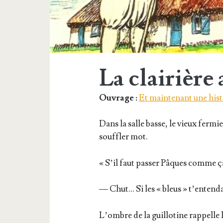
La clairière
Ouvrage :
Et maintenant une hist
Dans la salle basse, le vieux fer­m
souf­fler mot.
« S’il faut pas­ser Pâques comme 
— Chut… Si les « bleus » t’entend
L’ombre de la guillo­tine rap­pelle 