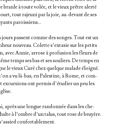
e branle à toute volée, et le vieux prêtre aler­té
ourt, tout rajeu­ni par la joie, au-devant de ses
uyants paroissiens…
s jours passent comme des songes. Tout est un
­heur nou­veau. Colette s’ex­ta­sie sur les petits
en, avec Annie, arrose à pro­fu­sion les fleurs de
 même temps ses bas et ses sou­liers. De temps en
ne le vieux Curé chez quelque malade éloi­gné.
u’on a vu là-bas, en Pales­tine, à Rome, et com­
 excur­sions ont per­mis d’é­tu­dier un peu les
glise.
mi, après une longue ran­don­née dans les che­
halte à l’ombre d’un talus, tout rose de bruyère.
s’as­sied confortablement.