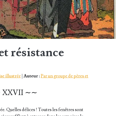
t résistance
se illustrée
|
Auteur :
Par un groupe de pères et
 XXVII ∼∼
vée. Quelles délices ! Toutes les fenêtres sont