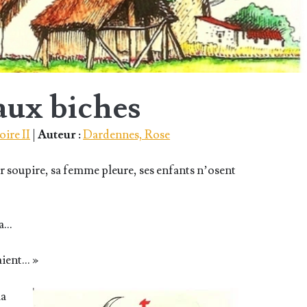
 aux biches
oire II
|
Auteur :
Dardennes, Rose
ier sou­pire, sa femme pleure, ses enfants n’osent
ça…
aient… »
la