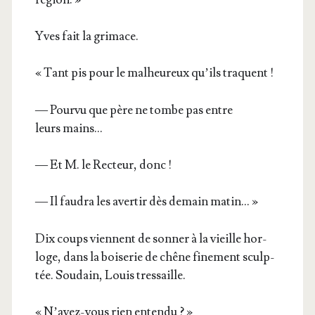
Yves fait la grimace.
« Tant pis pour le mal­heu­reux qu’ils traquent !
— Pour­vu que père ne tombe pas entre
leurs mains…
— Et M. le Rec­teur, donc !
— Il fau­dra les aver­tir dès demain matin… »
Dix coups viennent de son­ner à la vieille hor­
loge, dans la boi­se­rie de chêne fine­ment sculp­
tée. Sou­dain, Louis tressaille.
« N’a­vez-vous rien entendu ? »