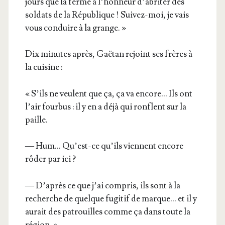
jours que la ferme a l’hon­neur d’a­bri­ter des
sol­dats de la Répu­blique ! Sui­vez-moi, je vais
vous conduire à la grange. »
Dix minutes après, Gaë­tan rejoint ses frères à
la cuisine :
« S’ils ne veulent que ça, ça va encore… Ils ont
l’air four­bus : il y en a déjà qui ronflent sur la
paille.
— Hum… Qu’est-ce qu’ils viennent encore
rôder par ici ?
— D’a­près ce que j’ai com­pris, ils sont à la
recherche de quelque fugi­tif de marque… et il y
aurait des patrouilles comme ça dans toute la
région. »