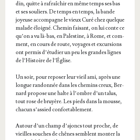
din, quitte à rafraî­chir en même temps ses bas
et ses sou­liers. De temps en temps, la bande
joyeuse accom­pagne le vieux Curé chez quelque
malade éloi­gné. Che­min fai­sant, on lui conte ce
qu’on a vu là-bas, en Pales­tine, à Rome, et com­
ment, en cours de route, voyages et excur­sions
ont per­mis d’é­tu­dier un peu les grandes lignes
de l’His­toire de l’Église.
Un soir, pour repo­ser leur vieil ami, après une
longue ran­don­née dans les che­mins creux, Ber­
nard pro­pose une halte à l’ombre d’un talus,
tout rose de bruyère. Les pieds dans la mousse,
cha­cun s’as­sied confortablement.
Autour d’un champ d’a­joncs tout proche, de
vieilles souches de chênes semblent mon­ter la