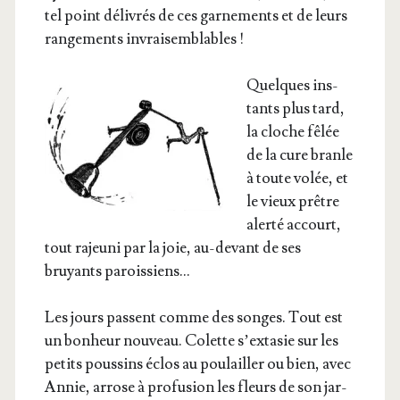
tel point déli­vrés de ces gar­ne­ments et de leurs
ran­ge­ments invraisemblables !
Quelques ins­
tants plus tard,
la cloche fêlée
de la cure branle
à toute volée, et
le vieux prêtre
aler­té accourt,
tout rajeu­ni par la joie, au-devant de ses
bruyants paroissiens…
Les jours passent comme des songes. Tout est
un bon­heur nou­veau. Colette s’ex­ta­sie sur les
petits pous­sins éclos au pou­lailler ou bien, avec
Annie, arrose à pro­fu­sion les fleurs de son jar­