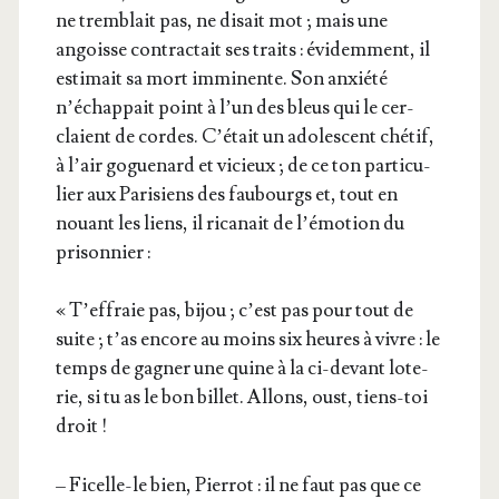
ne trem­blait pas, ne disait mot ; mais une
angoisse contrac­tait ses traits : évi­dem­ment, il
esti­mait sa mort immi­nente. Son anxié­té
n’échappait point à l’un des bleus qui le cer­
claient de cordes. C’était un ado­les­cent ché­tif,
à l’air gogue­nard et vicieux ; de ce ton par­ti­cu­
lier aux Pari­siens des fau­bourgs et, tout en
nouant les liens, il rica­nait de l’émotion du
prisonnier :
« T’effraie pas, bijou ; c’est pas pour tout de
suite ; t’as encore au moins six heures à vivre : le
temps de gagner une quine à la ci-devant lote­
rie, si tu as le bon billet. Allons, oust, tiens-toi
droit !
– Ficelle-le bien, Pier­rot : il ne faut pas que ce