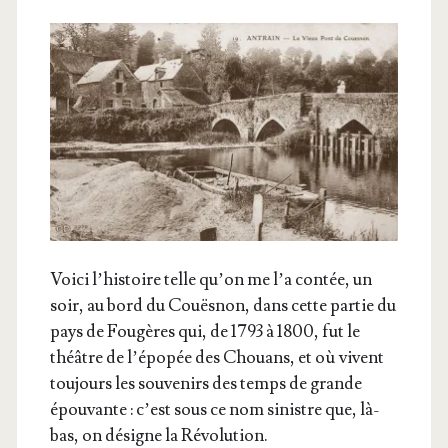
Voi­ci l’histoire telle qu’on me l’a contée, un
soir, au bord du Couës­non, dans cette par­tie du
pays de Fou­gères qui, de 1793 à 1800, fut le
théâtre de l’épopée des Chouans, et où vivent
tou­jours les sou­ve­nirs des temps de grande
épou­vante : c’est sous ce nom sinistre que, là-
bas, on désigne la Révolution.