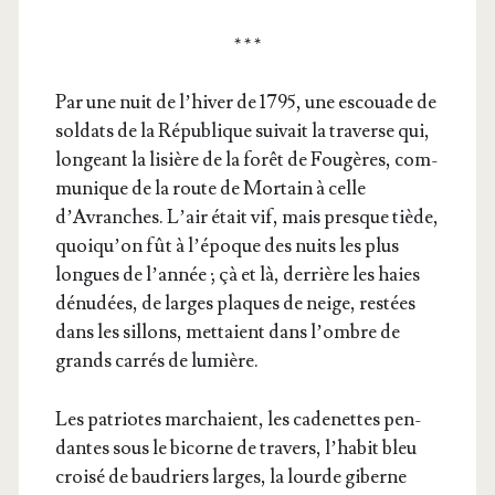
* * *
Par une nuit de l’hiver de 1795, une escouade de
sol­dats de la Répu­blique sui­vait la tra­verse qui,
lon­geant la lisière de la forêt de Fou­gères, com­
mu­nique de la route de Mor­tain à celle
d’Avranches. L’air était vif, mais presque tiède,
quoiqu’on fût à l’époque des nuits les plus
longues de l’année ; çà et là, der­rière les haies
dénu­dées, de larges plaques de neige, res­tées
dans les sillons, met­taient dans l’ombre de
grands car­rés de lumière.
Les patriotes mar­chaient, les cade­nettes pen­
dantes sous le bicorne de tra­vers, l’habit bleu
croi­sé de bau­driers larges, la lourde giberne