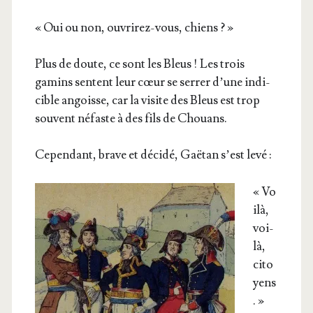
« Oui ou non, ouvri­rez-vous, chiens ? »
Plus de doute, ce sont les Bleus ! Les trois
gamins sentent leur cœur se ser­rer d’une indi­
cible angoisse, car la visite des Bleus est trop
sou­vent néfaste à des fils de Chouans.
Cepen­dant, brave et déci­dé, Gaë­tan s’est levé :
« Vo
i­là,
voi­
là,
cito
yens
. »