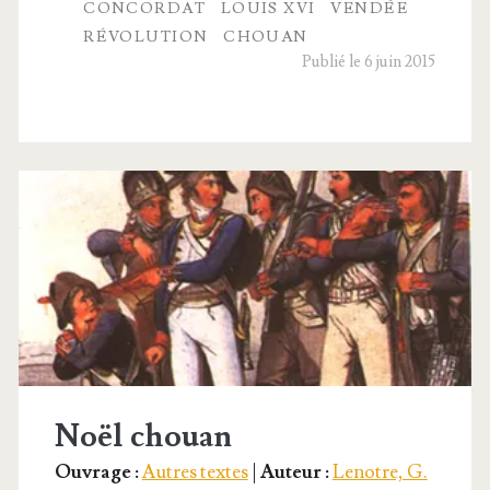
CONCORDAT
LOUIS XVI
VENDÉE
et
RÉVOLUTION
CHOUAN
Publié le 6 juin 2015
résis­
tance
catholique
Noël chouan
Ouvrage :
Autres textes
|
Auteur :
Lenotre, G.