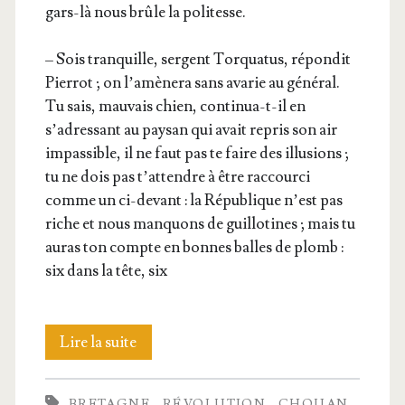
gars-là nous brûle la politesse.
– Sois tran­quille, ser­gent Tor­qua­tus, répon­dit
Pier­rot ; on l’amènera sans ava­rie au géné­ral.
Tu sais, mau­vais chien, conti­nua-t-il en
s’adressant au pay­san qui avait repris son air
impas­sible, il ne faut pas te faire des illu­sions ;
tu ne dois pas t’attendre à être rac­cour­ci
comme un ci-devant : la Répu­blique n’est pas
riche et nous man­quons de guillo­tines ; mais tu
auras ton compte en bonnes balles de plomb :
six dans la tête, six
Noël
Lire la suite
chouan
BRETAGNE
RÉVOLUTION
CHOUAN