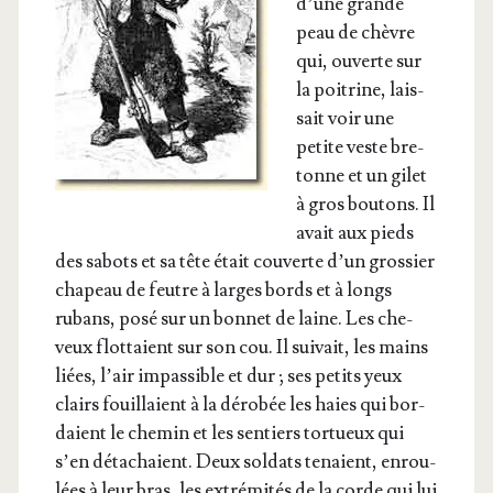
d’une grande
peau de chèvre
qui, ouverte sur
la poi­trine, lais­
sait voir une
petite veste bre­
tonne et un gilet
à gros bou­tons. Il
avait aux pieds
des sabots et sa tête était cou­verte d’un gros­sier
cha­peau de feutre à larges bords et à longs
rubans, posé sur un bon­net de laine. Les che­
veux flot­taient sur son cou. Il sui­vait, les mains
liées, l’air impas­sible et dur ; ses petits yeux
clairs fouillaient à la déro­bée les haies qui bor­
daient le che­min et les sen­tiers tor­tueux qui
s’en déta­chaient. Deux sol­dats tenaient, enrou­
lées à leur bras, les extré­mi­tés de la corde qui lui