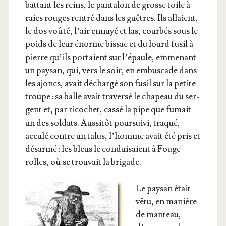
bat­tant les reins, le pan­ta­lon de grosse toile à
raies rouges ren­tré dans les guêtres. Ils allaient,
le dos voû­té, l’air ennuyé et las, cour­bés sous le
poids de leur énorme bis­sac et du lourd fusil à
pierre qu’ils por­taient sur l’épaule, emme­nant
un pay­san, qui, vers le soir, en embus­cade dans
les ajoncs, avait déchar­gé son fusil sur la petite
troupe : sa balle avait tra­ver­sé le cha­peau du ser­
gent et, par rico­chet, cas­sé la pipe que fumait
un des sol­dats. Aus­si­tôt pour­sui­vi, tra­qué,
accu­lé contre un talus, l’homme avait été pris et
désar­mé : les bleus le condui­saient à Fou­ge­
rolles, où se trou­vait la brigade.
Le pay­san était
vêtu, en manière
de man­teau,