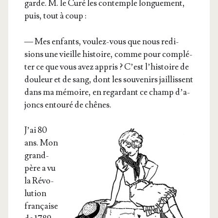
garde. M. le Curé les contemple lon­gue­ment,
puis, tout à coup :
— Mes enfants, vou­lez-vous que nous redi­
sions une vieille his­toire, comme pour com­plé­
ter ce que vous avez appris ? C’est l’his­toire de
dou­leur et de sang, dont les sou­ve­nirs jaillissent
dans ma mémoire, en regar­dant ce champ d’a­
joncs entou­ré de chênes.
J’ai 80
ans. Mon
grand-
père a vu
la Révo­
lu­tion
fran­çaise