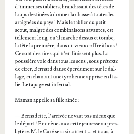
d’im­menses tabliers, bran­dis­sant des têtes de
loups des­ti­nées à don­ner la chasse à toutes les
arai­gnées du pays ! Mais le tablier du petit
scout, mal­gré des com­bi­nai­sons savantes, est
tel­le­ment long, qu’il marche des­sus et tombe,
la tête la pre­mière, dans un vieux coffre à bois !
Ce sont des rires qui n’en finissent plus. La
pous­sière vole dans tous les sens ; sous pré­texte
de cirer, Ber­nard danse éper­du­ment sur le dal­
lage, en chan­tant une tyro­lienne apprise en Ita­
lie. Le tapage est infernal.
Maman appelle sa fille aînée :
— Ber­na­dette, l’ar­ri­vée ne vaut pas mieux que
le départ ! Emmène-moi cette jeu­nesse au pres­
by­tère. M. le Curé sera si content,… et nous, à