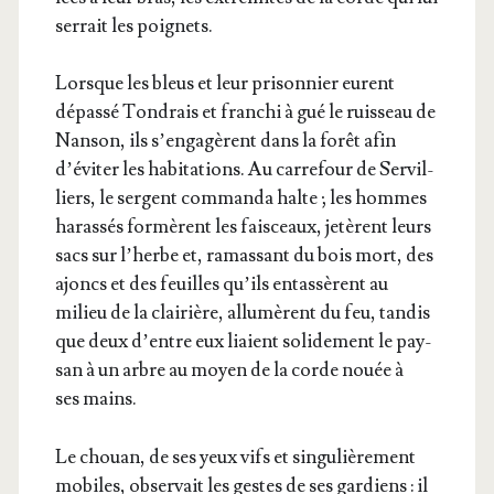
ser­rait les poignets.
Lorsque les bleus et leur pri­son­nier eurent
dépas­sé Ton­drais et fran­chi à gué le ruis­seau de
Nan­son, ils s’engagèrent dans la forêt afin
d’éviter les habi­ta­tions. Au car­re­four de Ser­vil­
liers, le ser­gent com­man­da halte ; les hommes
haras­sés for­mèrent les fais­ceaux, jetèrent leurs
sacs sur l’herbe et, ramas­sant du bois mort, des
ajoncs et des feuilles qu’ils entas­sèrent au
milieu de la clai­rière, allu­mèrent du feu, tan­dis
que deux d’entre eux liaient soli­de­ment le pay­
san à un arbre au moyen de la corde nouée à
ses mains.
Le chouan, de ses yeux vifs et sin­gu­liè­re­ment
mobiles, obser­vait les gestes de ses gar­diens : il