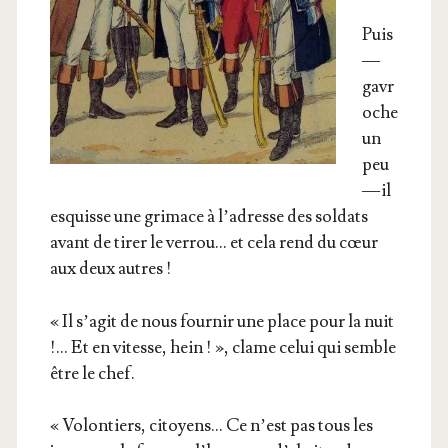
Puis
—
gavr
oche
un
peu
— il
esquisse une gri­mace à l’a­dresse des sol­dats
avant de tirer le ver­rou… et cela rend du cœur
aux deux autres !
« Il s’a­git de nous four­nir une place pour la nuit
!… Et en vitesse, hein ! », clame celui qui semble
être le chef.
« Volon­tiers, citoyens… Ce n’est pas tous les