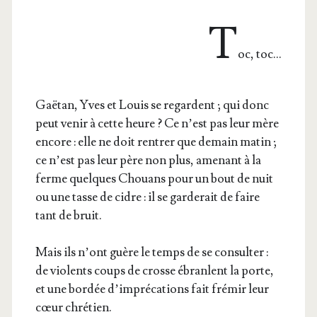
T
oc, toc…
Gaë­tan, Yves et Louis se regardent ; qui donc
peut venir à cette heure ? Ce n’est pas leur mère
encore : elle ne doit ren­trer que demain matin ;
ce n’est pas leur père non plus, ame­nant à la
ferme quelques Chouans pour un bout de nuit
ou une tasse de cidre : il se gar­de­rait de faire
tant de bruit.
Mais ils n’ont guère le temps de se consul­ter :
de vio­lents coups de crosse ébranlent la porte,
et une bor­dée d’im­pré­ca­tions fait fré­mir leur
cœur chrétien.