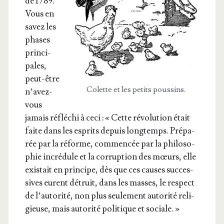
de 1789.
Vous en
savez les
phases
prin­ci­
pales,
peut-être
Colette et les petits poussins.
n’a­vez-
vous
jamais réflé­chi à ceci : « Cette révo­lu­tion était
faite dans les esprits depuis long­temps. Pré­pa­
rée par la réforme, com­men­cée par la phi­lo­so­
phie incré­dule et la cor­rup­tion des mœurs, elle
exis­tait en prin­cipe, dès que ces causes suc­ces­
sives eurent détruit, dans les masses, le res­pect
de l’au­to­ri­té, non plus seule­ment auto­ri­té reli­
gieuse, mais auto­ri­té poli­tique et sociale. »