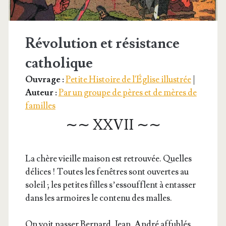
Révolution et résistance
catholique
Ouvrage :
Petite Histoire de l'Église illustrée
|
Auteur :
Par un groupe de pères et de mères de
familles
∼∼ XXVII ∼∼
La chère vieille mai­son est retrou­vée. Quelles
délices ! Toutes les fenêtres sont ouvertes au
soleil ; les petites filles s’es­soufflent à entas­ser
dans les armoires le conte­nu des malles.
On voit pas­ser Ber­nard, Jean, André affu­blés