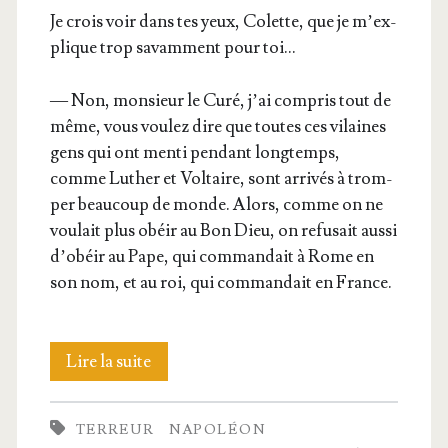
Je crois voir dans tes yeux, Colette, que je m’ex­
plique trop savam­ment pour toi…
— Non, mon­sieur le Curé, j’ai com­pris tout de
même, vous vou­lez dire que toutes ces vilaines
gens qui ont men­ti pen­dant long­temps,
comme Luther et Vol­taire, sont arri­vés à trom­
per beau­coup de monde. Alors, comme on ne
vou­lait plus obéir au Bon Dieu, on refu­sait aus­si
d’o­béir au Pape, qui com­man­dait à Rome en
son nom, et au roi, qui com­man­dait en France.
Révo­
Lire la suite
lu­
TERREUR
NAPOLÉON
tion