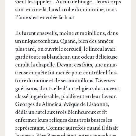
vient les appe­ler… Aucun ne bouge… leurs corps
sont encore là dans la robe domi­ni­caine, mais
l’âme s’est envo­lée là-haut.
Ils furent ense­ve­lis, moine et moi­nillons, dans
un unique tom­beau. Quand, bien des années
plus tard, on ouvrit le cer­cueil, le lin­ceul avait
gar­dé toute sa blan­cheur, une odeur déli­cieuse
emplit la cha­pelle. Devant ces faits, une minu­
tieuse enquête fut menée pour contrô­ler l’his­
toire du moine et de ses moi­nillons. Diverses
gué­ri­sons, dont celle d’un reli­gieux du couvent,
clas­sé ingué­ris­sable, plai­dèrent en leur faveur.
Georges de Almei­da, évêque de Lis­bonne,
dédia un autel aux trois Bien­heu­reux et fit
enfer­mer leurs reliques dans trois bustes les
repré­sen­tant. Comme autre­fois quand il disait
la messe, Père Ber­nard était entre ses aco­lytes.