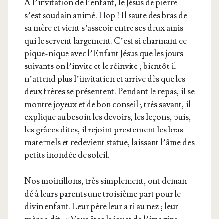
A l’in­vi­ta­tion de l’en­fant, le Jésus de pierre
s’est sou­dain ani­mé. Hop ! Il saute des bras de
sa mère et vient s’as­seoir entre ses deux amis
qui le servent lar­ge­ment. C’est si char­mant ce
pique-nique avec l’En­fant Jésus que les jours
sui­vants on l’in­vite et le réin­vite ; bien­tôt il
n’at­tend plus l’in­vi­ta­tion et arrive dès que les
deux frères se pré­sentent. Pen­dant le repas, il se
montre joyeux et de bon conseil ; très savant, il
explique au besoin les devoirs, les leçons, puis,
les grâces dites, il rejoint pres­te­ment les bras
mater­nels et rede­vient sta­tue, lais­sant l’âme des
petits inon­dée de soleil.
Nos moi­nillons, très sim­ple­ment, ont deman­
dé à leurs parents une troi­sième part pour le
divin enfant. Leur père leur a ri au nez ; leur