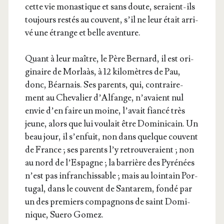
cette vie monas­tique et sans doute, seraient-ils
tou­jours res­tés au couvent, s’il ne leur était arri­
vé une étrange et belle aventure.
Quant à leur maître, le Père Ber­nard, il est ori­
gi­naire de Mor­laàs, à 12 kilo­mètres de Pau,
donc, Béar­nais. Ses parents, qui, contrai­re­
ment au Che­va­lier d’Al­fange, n’a­vaient nul
envie d’en faire un moine, l’a­vait fian­cé très
jeune, alors que lui vou­lait être Domi­ni­cain. Un
beau jour, il s’en­fuit, non dans quelque couvent
de France ; ses parents l’y retrou­ve­raient ; non
au nord de l’Es­pagne ; la bar­rière des Pyré­nées
n’est pas infran­chis­sable ; mais au loin­tain Por­
tu­gal, dans le couvent de San­ta­rem, fon­dé par
un des pre­miers com­pa­gnons de saint Domi­
nique, Sue­ro Gomez.