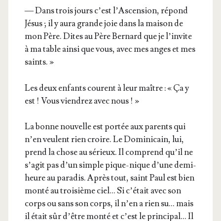
— Dans trois jours c’est l’As­cen­sion, répond
Jésus ; il y aura grande joie dans la mai­son de
mon Père. Dites au Père Ber­nard que je l’in­vite
à ma table ain­si que vous, avec mes anges et mes
saints. »
Les deux enfants courent à leur maître : « Ça y
est ! Vous vien­drez avec nous ! »
La bonne nou­velle est por­tée aux parents qui
n’en veulent rien croire. Le Domi­ni­cain, lui,
prend la chose au sérieux. Il com­prend qu’il ne
s’a­git pas d’un simple pique-nique d’une demi-
heure au para­dis. Après tout, saint Paul est bien
mon­té au troi­sième ciel… Si c’é­tait avec son
corps ou sans son corps, il n’en a rien su… mais
il était sûr d’être mon­té et c’est le prin­ci­pal… Il