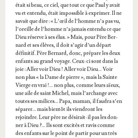
était si beau, ce ciel, que tout ce que Paul y avait
vu et enten­du, était impos­sible à expri­mer. Il ne
savait que dire : « L’œil de l’homme n’a pas vu,
l’o­reille de l’homme n’a jamais enten­du ce que
Dieu réserve à ses élus. » Mais, pour Père Ber­
nard et ses élèves, il doit s’a­gir d’un départ
défi­ni­tif. Père Ber­nard, donc, pré­pare les deux
enfants au grand voyage. Ceux-ci sont dans la
joie : Aller voir Dieu ! Aller voir Dieu… Voir
non plus « la Dame de pierre », mais la Sainte
Vierge en vrai !… non plus, comme leurs aïeux,
une aile de saint Michel, mais l’ar­change avec
toutes ses milices… Papa, maman, il fau­dra s’en
sépa­rer… mais bien­tôt ils vien­dront les
rejoindre. Leur père ne dési­rait-il pas les don­
ner à Dieu ?… Ils sont exci­tés et ravis comme
des enfants sur le point de par­tir pour un très