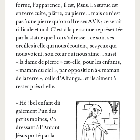
forme, l’ap­pa­rence ; il est, Jésus. La sta­tue est
en terre cuite, plâtre, ou pierre … mais ce n’est
pas à une pierre qu’on offre ses AVE ; ce serait
ridi­cule et mal. C’est à la per­sonne repré­sen­tée
par la sta­tue que l’on s’a­dresse… ce sont ses
oreilles à elle qui nous écoutent, ses yeux qui
nous voient, son cœur qui nous aime … aus­si
« la dame de pierre » est-elle, pour les enfants,
« maman du ciel », par oppo­si­tion à « maman
de la terre », celle d’Al­fange… et ils aiment à
res­ter près d’elle.
« Hé ! bel enfant dit
gaie­ment l’un des
petits moines, s’a­
dres­sant à l’En­fant
Jésus por­té par la