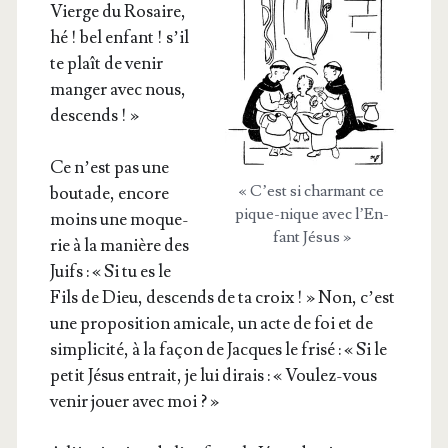
Vierge du Rosaire,
hé ! bel enfant ! s’il
te plaît de venir
man­ger avec nous,
descends ! »
Ce n’est pas une
« C’est si char­mant ce
bou­tade, encore
pique-nique avec l’En­
moins une moque­
fant Jésus »
rie à la manière des
Juifs : « Si tu es le
Fils de Dieu, des­cends de ta croix ! » Non, c’est
une pro­po­si­tion ami­cale, un acte de foi et de
sim­pli­ci­té, à la façon de Jacques le fri­sé : « Si le
petit Jésus entrait, je lui dirais : « Vou­lez-vous
venir jouer avec moi ? »