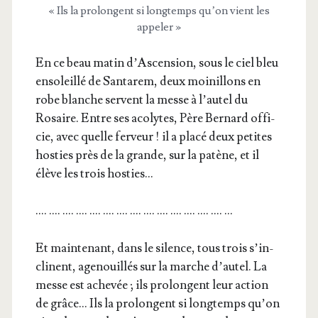
« Ils la pro­longent si long­temps qu’on vient les
appeler »
En ce beau matin d’As­cen­sion, sous le ciel bleu
enso­leillé de San­ta­rem, deux moi­nillons en
robe blanche servent la messe à l’au­tel du
Rosaire. Entre ses aco­lytes, Père Ber­nard offi­
cie, avec quelle fer­veur ! il a pla­cé deux petites
hos­ties près de la grande, sur la patène, et il
élève les trois hosties…
.… .… .… .… .… .… .… .… .… .… .… .… .… .… …
Et main­te­nant, dans le silence, tous trois s’in­
clinent, age­nouillés sur la marche d’au­tel. La
messe est ache­vée ; ils pro­longent leur action
de grâce… Ils la pro­longent si long­temps qu’on