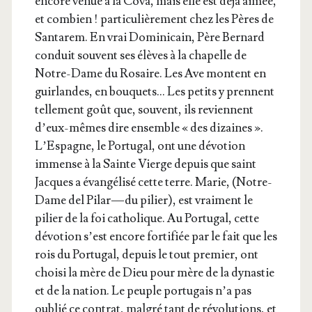
encore venue à la Cova, mais elle est déjà aimée,
et com­bien ! par­ti­cu­liè­re­ment chez les Pères de
San­ta­rem. En vrai Domi­ni­cain, Père Ber­nard
conduit sou­vent ses élèves à la cha­pelle de
Notre-Dame du Rosaire. Les Ave montent en
guir­landes, en bou­quets… Les petits y prennent
tel­le­ment goût que, sou­vent, ils reviennent
d’eux-mêmes dire ensemble « des dizaines ».
L’Espagne, le Por­tu­gal, ont une dévo­tion
immense à la Sainte Vierge depuis que saint
Jacques a évan­gé­li­sé cette terre. Marie, (Notre-
Dame del Pilar — du pilier), est vrai­ment le
pilier de la foi catho­lique. Au Por­tu­gal, cette
dévo­tion s’est encore for­ti­fiée par le fait que les
rois du Por­tu­gal, depuis le tout pre­mier, ont
choi­si la mère de Dieu pour mère de la dynas­tie
et de la nation. Le peuple por­tu­gais n’a pas
oublié ce contrat, mal­gré tant de révo­lu­tions, et