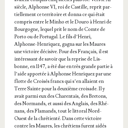
siècle, Alphonse VI, roi de Cas­tille, reprit par­
tiel­le­ment ce ter­ri­toire et don­na ce qui était
com­pris entre le Min­ho et le Dou­ro à Hen­ri de
Bour­gogne, lequel prit le nom de Comte de
Por­to ou de Por­tu­gal. Le fils d’Hen­ri,
Alphonse-Hen­ri­quez, gagna sur les Maures
une vic­toire déci­sive. Pour des Fran­çais, il est
inté­res­sant de savoir que la reprise de Lis­
bonne, en 1147, a été due en très grande par­tie à
l’aide appor­tée à Alphonse Hen­ri­quez par une
flotte de Croi­sés francs qui s’en allaient en
Terre Sainte pour la deuxième croi­sade. Il y
avait par­mi eux des Cha­ren­tais, des Bre­tons,
des Nor­mands, et aus­si des Anglais, des Rhé­
nans, des Fla­mands, tout le lit­to­ral Nord-
Ouest de la chré­tien­té. Dans cette vic­toire
contre les Maures, les chré­tiens furent aidés