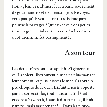
mère a dit : « Vous êtes le jouet de l’i­ma­gi­na­
tion » ; leur grand’­mère leur a par­lé sévè­re­ment
de gour­man­dise et de men­songe : « Ne voyez-
vous pas qu’ils veulent cette troi­sième part
pour se la par­ta­ger ? Qu’est-ce que des petits
moines gour­mands et men­teurs ? » La ration
quo­ti­dienne ne fut pas augmentée.
A son tour
Les deux frères ont bon appé­tit. Si géné­reux
qu’ils soient, ils trouvent dur de ne plus man­ger
leur content ; et puis, disons le mot, ils sont un
peu cho­qués de ce que l’En­fant Dieu n’ap­porte
jamais son écot, lui, tout-puis­sant. S’il était
encore à Naza­reth, il aurait des excuses ; il était
pauvre ; mais main­te­nant ! … Dans les pique-