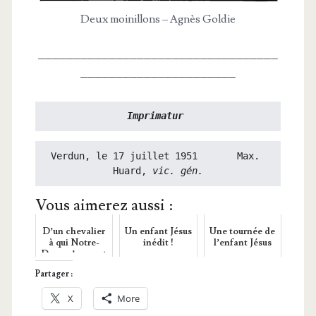
Deux moi­nillons – Agnès Goldie
_​_​_​_​_​_​_​_​_​_​_​_​_​_​_​_​_​_​_​_​_​_​_​_​_​_​_​_​_​_​_​_​_​_​
_​_​_​_​_​_​_​_​_​_​_​_​_​_​_​_​_​_​_​_​_​_​
Imprimatur
Verdun, le 17 juillet 1951       Max. 
Huard, 
vic. gén.
Vous aimerez aussi :
D’un chevalier
Un enfant Jésus
Une tournée de
à qui Notre-
inédit !
l’enfant Jésus
Dame s’apparut
Partager :
X
More