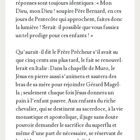
réponses sont tou­jours iden­tiques : « Mon
Dieu, mon Dieu ! sou­pire Père Ber­nard, en ces
jours de Pen­te­côte qui approchent, faites donc
la lumière ! Serait-il pos­sible que vous fas­siez
un tel pro­dige pour ces enfants ! »
Qu’au­rait-il dit le Frère Prê­cheur s’il avait su
que cinq cents ans plus tard, le fait se renou­vel­
le­rait en Ita­lie : Dans la cha­pelle de Muro, le
Jésus en pierre aus­si s’a­ni­me­ra et sau­te­ra des
bras de sa mère pour rejoindre Gérard Magel­
la ; seule­ment chaque fois Jésus don­ne­ra un
pain à l’en­fant pauvre. Aux enfants du riche
che­va­lier, qui se des­tinent au sacer­doce, à la vie
monas­tique et apos­to­lique, il juge sans doute
pou­voir deman­der le sacri­fice du super­flu et
même d’une part de néces­saire, se réser­vant de