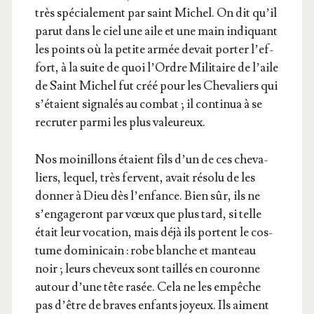
très spé­cia­le­ment par saint Michel. On dit qu’il
parut dans le ciel une aile et une main indi­quant
les points où la petite armée devait por­ter l’ef­
fort, à la suite de quoi l’Ordre Mili­taire de l’aile
de Saint Michel fut créé pour les Che­va­liers qui
s’é­taient signa­lés au com­bat ; il conti­nua à se
recru­ter par­mi les plus valeureux.
Nos moi­nillons étaient fils d’un de ces che­va­
liers, lequel, très fervent, avait réso­lu de les
don­ner à Dieu dès l’en­fance. Bien sûr, ils ne
s’en­ga­ge­ront par vœux que plus tard, si telle
était leur voca­tion, mais déjà ils portent le cos­
tume domi­ni­cain : robe blanche et man­teau
noir ; leurs che­veux sont taillés en cou­ronne
autour d’une tête rasée. Cela ne les empêche
pas d’être de braves enfants joyeux. Ils aiment