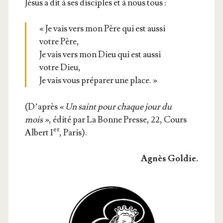
Jésus a dit à ses dis­ciples et à nous tous :
« Je vais vers mon Père qui est aus­si
votre Père,
Je vais vers mon Dieu qui est aus­si
votre Dieu,
Je vais vous pré­pa­rer une place. »
(D’a­près
« Un saint pour chaque jour du
mois »
, édi­té par La Bonne Presse, 22, Cours
er
Albert 1
, Paris).
Agnès Gol­die.