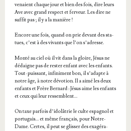
venaient chaque jour et bien des fois, dire leurs
Ave avec grand res­pect et fer­veur. Les dire ne
suf­fit pas ; il y a la manière !
Encore une fois, quand on prie devant des sta­
tues, c’est à des vivants que l’on s’adresse.
Mon­té au ciel où il vit dans la gloire, Jésus ne
dédaigne pas de res­ter enfant avec les enfants.
Tout-puis­sant, infi­ni­ment bon, il s’a­dapte à
notre âge, à notre dévo­tion. Il a aimé les deux
enfants et Frère Ber­nard : Jésus aime les enfants
et ceux qui leur ressemblent…
On taxe par­fois d’i­do­lâ­trie le culte espa­gnol et
por­tu­gais… et même fran­çais, pour Notre-
Dame. Certes, il peut se glis­ser des exa­gé­ra­