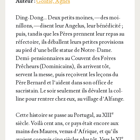
Auteur :
Goldie, Agnès
Ding-Dong… Deux petits moines, — des moi­
nillons, — disent leur Ange­lus, leur béné­di­ci­té ;
puis, tan­dis que les Pères prennent leur repas au
réfec­toire, ils déballent leurs petites pro­vi­sions
au pied d’une belle sta­tue de Notre-Dame.
Demi-pen­sion­naires au Couvent des Frères
Prê­cheurs (Domi­ni­cains), ils arrivent tôt,
servent la messe, puis reçoivent les leçons du
Père Ber­nard et l’aident dans son office de
sacris­tain. Le soir seule­ment ils dévalent la col­
line pour ren­trer chez eux, au vil­lage d’Alfange.
e
Cette his­toire se passe au Por­tu­gal, au XIII
siècle. Voi­là cent ans, ce pays était encore aux
mains des Maures, venus d’A­frique, et qu’ils
e
avaient conquis cinq siècles plus tôt. Vers le XI