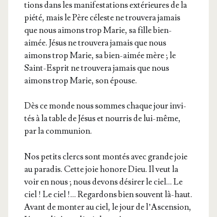
tions dans les mani­fes­ta­tions exté­rieures de la
pié­té, mais le Père céleste ne trou­ve­ra jamais
que nous aimons trop Marie, sa fille bien-
aimée. Jésus ne trou­ve­ra jamais que nous
aimons trop Marie, sa bien-aimée mère ; le
Saint-Esprit ne trou­ve­ra jamais que nous
aimons trop Marie, son épouse.
Dès ce monde nous sommes chaque jour invi­
tés à la table de Jésus et nour­ris de lui-même,
par la communion.
Nos petits clercs sont mon­tés avec grande joie
au para­dis. Cette joie honore Dieu. Il veut la
voir en nous ; nous devons dési­rer le ciel… Le
ciel ! Le ciel !… Regar­dons bien sou­vent là-haut.
Avant de mon­ter au ciel, le jour de l’As­cen­sion,