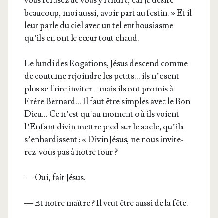
vous refu­sez de vous y rendre, car je désire
beau­coup, moi aus­si, avoir part au fes­tin. » Et il
leur parle du ciel avec un tel enthou­siasme
qu’ils en ont le cœur tout chaud.
Le lun­di des Roga­tions, Jésus des­cend comme
de cou­tume rejoindre les petits… ils n’osent
plus se faire invi­ter… mais ils ont pro­mis à
Frère Ber­nard… Il faut être simples avec le Bon
Dieu… Ce n’est qu’au moment où ils voient
l’En­fant divin mettre pied sur le socle, qu’ils
s’en­har­dissent : « Divin Jésus, ne nous invi­te­
rez-vous pas à notre tour ?
— Oui, fait Jésus.
— Et notre maître ? Il veut être aus­si de la fête.