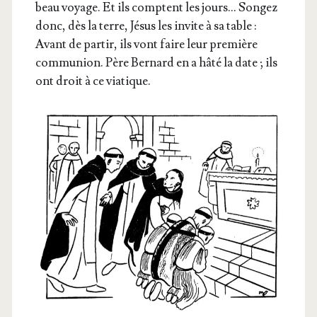
beau voyage. Et ils comptent les jours… Son­gez
donc, dès la terre, Jésus les invite à sa table :
Avant de par­tir, ils vont faire leur pre­mière
com­mu­nion. Père Ber­nard en a hâté la date ; ils
ont droit à ce viatique.