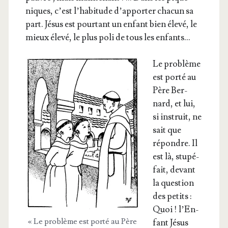
niques, c’est l’ha­bi­tude d’ap­por­ter cha­cun sa
part. Jésus est pour­tant un enfant bien éle­vé, le
mieux éle­vé, le plus poli de tous les enfants…
Le pro­blème
est por­té au
Père Ber­
nard, et lui,
si ins­truit, ne
sait que
répondre. Il
est là, stu­pé­
fait, devant
la ques­tion
des petits :
Quoi ! l’En­
« Le pro­blème est por­té au Père
fant Jésus