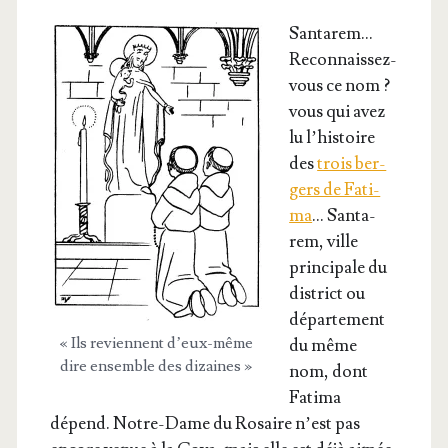
San­ta­rem…
Recon­nais­sez-
vous ce nom ?
vous qui avez
lu l’his­toire
des
trois ber­
gers de Fati­
ma
… San­ta­
rem, ville
prin­ci­pale du
dis­trict ou
dépar­te­ment
« Ils reviennent d’eux-même
du même
dire ensemble des dizaines »
nom, dont
Fati­ma
dépend. Notre-Dame du Rosaire n’est pas