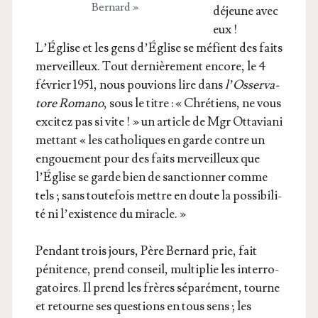
Bernard »
déjeune avec
eux !
L’Église et les gens d’Église se méfient des faits
mer­veilleux. Tout der­niè­re­ment encore, le 4
février 1951, nous pou­vions lire dans
l’Os­ser­va­
tore Roma­no
, sous le titre : « Chré­tiens, ne vous
exci­tez pas si vite ! » un article de Mgr Otta­via­ni
met­tant « les catho­liques en garde contre un
engoue­ment pour des faits mer­veilleux que
l’Église se garde bien de sanc­tion­ner comme
tels ; sans tou­te­fois mettre en doute la pos­si­bi­li­
té ni l’exis­tence du miracle. »
Pen­dant trois jours, Père Ber­nard prie, fait
péni­tence, prend conseil, mul­ti­plie les inter­ro­
ga­toires. Il prend les frères sépa­ré­ment, tourne
et retourne ses ques­tions en tous sens ; les