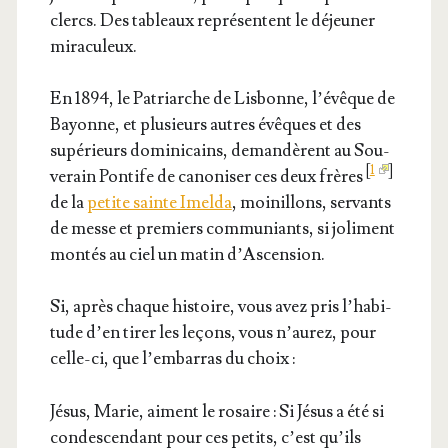
clercs. Des tableaux repré­sentent le déjeu­ner
miraculeux.
En 1894, le Patriarche de Lis­bonne, l’é­vêque de
Bayonne, et plu­sieurs autres évêques et des
supé­rieurs domi­ni­cains, deman­dèrent au Sou­
[
1
]
ve­rain Pon­tife de cano­ni­ser ces deux frères
de la
petite sainte Imel­da
, moi­nillons, ser­vants
de messe et pre­miers com­mu­niants, si joli­ment
mon­tés au ciel un matin d’Ascension.
Si, après chaque his­toire, vous avez pris l’ha­bi­
tude d’en tirer les leçons, vous n’au­rez, pour
celle-ci, que l’embarras du choix :
Jésus, Marie, aiment le rosaire : Si Jésus a été si
condes­cen­dant pour ces petits, c’est qu’ils