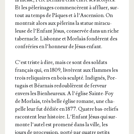
Et les pèle­ri­nages com­men­cèrent à affluer, sur­
tout au temps de Pâques et à l’As­cen­sion. On
mon­trait alors aux pèle­rins la sta­tue mira­cu­
leuse de l’En­fant Jésus, conser­vée dans un riche
taber­nacle. Lis­bonne et Mor­laàs fon­dèrent des
confré­ries en l’hon­neur de Jésus enfant.
C’est triste à dire, mais ce sont des sol­dats
fran­çais qui, en 1809, livrèrent aux flammes les
trois reli­quaires en bois sculp­té. Indi­gnés, Por­
tu­gais et Béar­nais redou­blèrent de fer­veur
envers les Bien­heu­reux. A l’é­glise Sainte-Foy
de Mor­laàs, très belle église romane, une cha­
pelle leur fut dédiée en 1877. Quatre bas-reliefs
racontent leur his­toire. L’En­fant Jésus qui sur­
monte l’au­tel est pro­me­né dans la ville, les
jours de pro­ces­sion, por­té par quatre petits