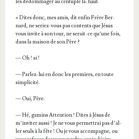
les dédom­ma­ger au cen­tuple là-haut.
« Dites donc, mes amis, dit enfin Frère Ber­
nard, ne seriez-vous pas contents que Jésus
vous invite à son tour, ne serait-ce qu’une fois,
dans la mai­son de son Père ?
— Oh ! si !
— Par­lez-lui en donc les pre­miers, en toute
simplicité.
— Oui, Père.
— Hé, gamins Atten­tion ! Dites à Jésus de
m’in­vi­ter aus­si ! Je ne vous per­met­trai pas d’al­
ler seuls à la fête ! Ou je vous accom­pagne, ou