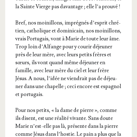
la Sainte Vierge pas davan­tage ; elle l’a prouvé !
Bref, nos moi­nillons, impré­gnés d’es­prit chré­
tien, catho­lique et domi­ni­cain, nos moi­nillons,
vrais Por­tu­gais, vont à Marie de toute leur âme.
Trop loin d’Al­fange pour y cou­rir déjeu­ner
près de leur mère, avec leurs petits frères et
sœurs, ils vont quand même déjeu­ner en
famille, avec leur mère du ciel et leur frère
Jésus. A nous, l’i­dée ne vien­drait pas de déjeu­
ner dans une cha­pelle ; ceci encore est espa­gnol
et portugais.
Pour nos petits, « la dame de pierre », comme
ils disent, est une réa­li­té vivante. Sans doute
Marie n’est-elle pas là, pré­sente dans la pierre
comme Jésus dans l’hos­tie. Le pain a plus que la