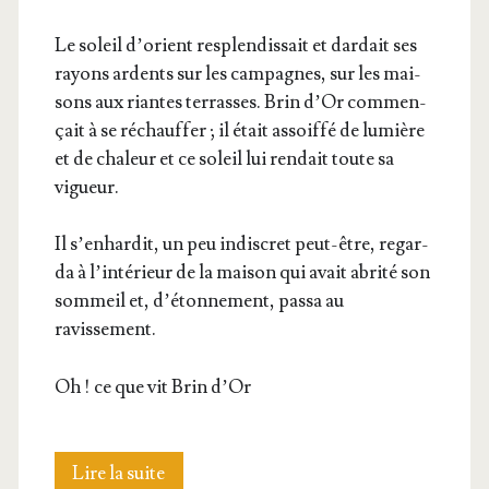
Le soleil d’o­rient res­plen­dis­sait et dar­dait ses
rayons ardents sur les cam­pagnes, sur les mai­
sons aux riantes ter­rasses. Brin d’Or com­men­
çait à se réchauf­fer ; il était assoif­fé de lumière
et de cha­leur et ce soleil lui ren­dait toute sa
vigueur.
Il s’en­har­dit, un peu indis­cret peut-être, regar­
da à l’in­té­rieur de la mai­son qui avait abri­té son
som­meil et, d’é­ton­ne­ment, pas­sa au
ravissement.
Oh ! ce que vit Brin d’Or
Brin
Lire la suite