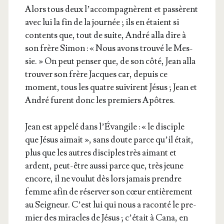
Alors tous deux l’ac­com­pa­gnèrent et pas­sèrent
avec lui la fin de la jour­née ; ils en étaient si
contents que, tout de suite, André alla dire à
son frère Simon : « Nous avons trou­vé le Mes­
sie. » On peut pen­ser que, de son côté, Jean alla
trou­ver son frère Jacques car, depuis ce
moment, tous les quatre sui­virent Jésus ; Jean et
André furent donc les pre­miers Apôtres.
Jean est appe­lé dans l’Évangile : « le dis­ciple
que Jésus aimait », sans doute parce qu’il était,
plus que les autres dis­ciples très aimant et
ardent, peut-être aus­si parce que, très jeune
encore, il ne vou­lut dès lors jamais prendre
femme afin de réser­ver son cœur entiè­re­ment
au Sei­gneur. C’est lui qui nous a racon­té le pre­
mier des miracles de Jésus ; c’é­tait à Cana, en