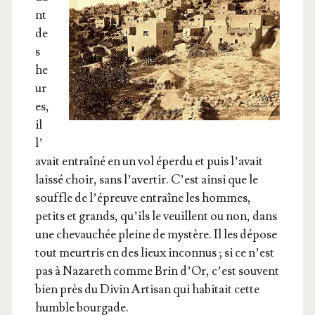
nt
de
s
he
ur
es,
il
l’
a­vait entraî­né en un vol éper­du et puis l’a­vait
lais­sé choir, sans l’a­ver­tir. C’est ain­si que le
souffle de l’é­preuve entraîne les hommes,
petits et grands, qu’ils le veuillent ou non, dans
une che­vau­chée pleine de mys­tère. Il les dépose
tout meur­tris en des lieux incon­nus ; si ce n’est
pas à Naza­reth comme Brin d’Or, c’est sou­vent
bien près du Divin Arti­san qui habi­tait cette
humble bourgade.