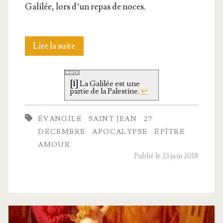
Gali­lée, lors d’un repas de noces.
Saint
Lire la suite
Jean
[1]
La Gali­lée est une
l’Évangéliste
par­tie de la Pales­tine.
↩
ÉVANGILE
SAINT JEAN
27
DÉCEMBRE
APOCALYPSE
ÉPÎTRE
AMOUR
Publié le 23 juin 2018