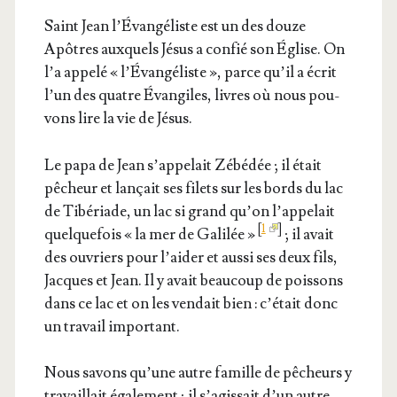
Saint Jean l’Évangéliste est un des douze
Apôtres aux­quels Jésus a confié son Église. On
l’a appe­lé « l’Évangéliste », parce qu’il a écrit
l’un des quatre Évan­giles, livres où nous pou­
vons lire la vie de Jésus.
Le papa de Jean s’ap­pe­lait Zébé­dée ; il était
pêcheur et lan­çait ses filets sur les bords du lac
de Tibé­riade, un lac si grand qu’on l’ap­pe­lait
[
1
]
quel­que­fois « la mer de Gali­lée »
; il avait
des ouvriers pour l’ai­der et aus­si ses deux fils,
Jacques et Jean. Il y avait beau­coup de pois­sons
dans ce lac et on les ven­dait bien : c’é­tait donc
un tra­vail important.
Nous savons qu’une autre famille de pêcheurs y
tra­vaillait éga­le­ment ; il s’a­gis­sait d’un autre