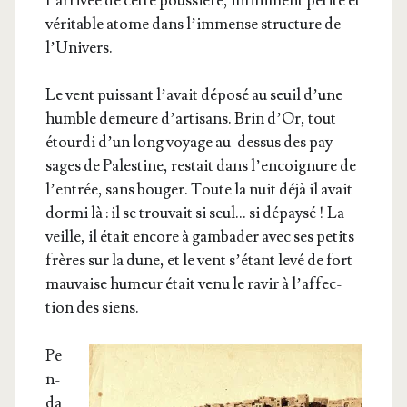
l’ar­ri­vée de cette pous­sière, infi­ni­ment petite et
véri­table atome dans l’im­mense struc­ture de
l’Univers.
Le vent puis­sant l’a­vait dépo­sé au seuil d’une
humble demeure d’ar­ti­sans. Brin d’Or, tout
étour­di d’un long voyage au-des­sus des pay­
sages de Pales­tine, res­tait dans l’en­coi­gnure de
l’en­trée, sans bou­ger. Toute la nuit déjà il avait
dor­mi là : il se trou­vait si seul… si dépay­sé ! La
veille, il était encore à gam­ba­der avec ses petits
frères sur la dune, et le vent s’é­tant levé de fort
mau­vaise humeur était venu le ravir à l’af­fec­
tion des siens.
Pe
n­
da