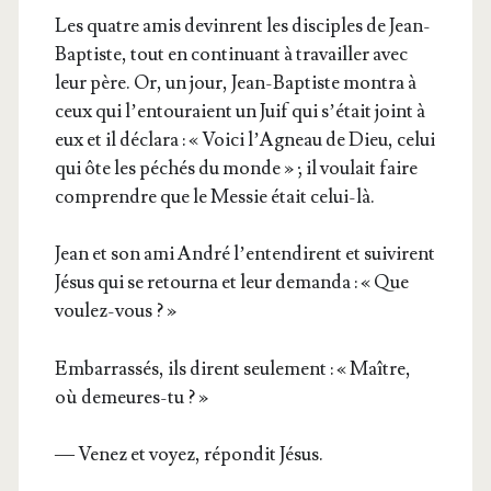
Les quatre amis devinrent les dis­ciples de Jean-
Bap­tiste, tout en conti­nuant à tra­vailler avec
leur père. Or, un jour, Jean-Bap­tiste mon­tra à
ceux qui l’en­tou­raient un Juif qui s’é­tait joint à
eux et il décla­ra : « Voi­ci l’A­gneau de Dieu, celui
qui ôte les péchés du monde » ; il vou­lait faire
com­prendre que le Mes­sie était celui-là.
Jean et son ami André l’en­ten­dirent et sui­virent
Jésus qui se retour­na et leur deman­da : « Que
voulez-vous ? »
Embar­ras­sés, ils dirent seule­ment : « Maître,
où demeures-tu ? »
— Venez et voyez, répon­dit Jésus.