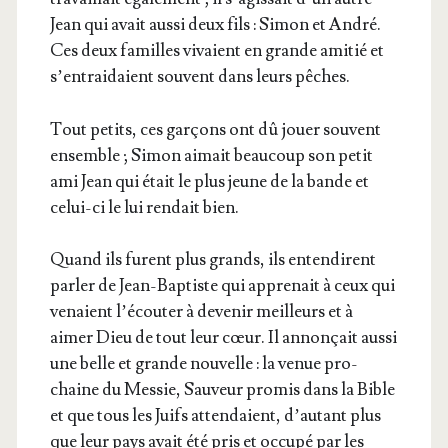
Jean qui avait aus­si deux fils : Simon et André.
Ces deux familles vivaient en grande ami­tié et
s’en­trai­daient sou­vent dans leurs pêches.
Tout petits, ces gar­çons ont dû jouer sou­vent
ensemble ; Simon aimait beau­coup son petit
ami Jean qui était le plus jeune de la bande et
celui-ci le lui ren­dait bien.
Quand ils furent plus grands, ils enten­dirent
par­ler de Jean-Bap­tiste qui appre­nait à ceux qui
venaient l’é­cou­ter à deve­nir meilleurs et à
aimer Dieu de tout leur cœur. Il annon­çait aus­si
une belle et grande nou­velle : la venue pro­
chaine du Mes­sie, Sau­veur pro­mis dans la Bible
et que tous les Juifs atten­daient, d’au­tant plus
que leur pays avait été pris et occu­pé par les