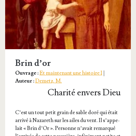
Brin d’or
Ouvrage :
Et maintenant une histoire I
|
Auteur :
Demetz, M.
Charité envers Dieu
C’est un tout petit grain de sable doré qui était
arri­vé à Naza­reth sur les ailes du vent. Il s’ap­pe­
lait « Brin d’Or ». Per­sonne n’a­vait remar­qué