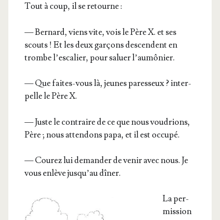
Tout à coup, il se retourne :
— Ber­nard, viens vite, vois le Père X. et ses
scouts ! Et les deux gar­çons des­cendent en
trombe l’es­ca­lier, pour saluer l’aumônier.
— Que faites-vous là, jeunes pares­seux ? inter­
pelle le Père X.
— Juste le contraire de ce que nous vou­drions,
Père ; nous atten­dons papa, et il est occupé.
— Cou­rez lui deman­der de venir avec nous. Je
vous enlève jus­qu’au dîner.
La per­
mis­sion