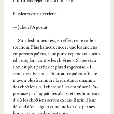
L’un d’eux reje­ta tout à fait la Foi.
Plu­sieurs voix s’écrient :
— Julien l’Apostat !
— Son déshon­neur est, en effet, res­té col­lé à
son nom. Plus hai­neux encore que les anciens
empe­reurs païens, il ne porte cepen­dant aucun
édit san­glant contre les chré­tiens. Sa per­sé­cu­
tion est plus per­fide et plus dan­ge­reuse. « Il
sema des divi­sions, dit un autre païen, afin de
n’a­voir plus à craindre la résis­tance una­nime
des chré­tiens. » Il cherche à les entraî­ner à l’a­
po­sta­sie par l’ap­pât des places et des hon­neurs,
d’où les chré­tiens seront exclus. Enfin il leur
défend d’en­sei­gner et même leur ôte par ses
lois tout moyen de s’instruire.