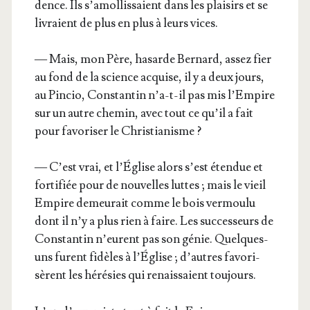
dence. Ils s’a­mol­lis­saient dans les plai­sirs et se
livraient de plus en plus à leurs vices.
— Mais, mon Père, hasarde Ber­nard, assez fier
au fond de la science acquise, il y a deux jours,
au Pin­cio, Constan­tin n’a-t-il pas mis l’Em­pire
sur un autre che­min, avec tout ce qu’il a fait
pour favo­ri­ser le Christianisme ?
— C’est vrai, et l’É­glise alors s’est éten­due et
for­ti­fiée pour de nou­velles luttes ; mais le vieil
Empire demeu­rait comme le bois ver­mou­lu
dont il n’y a plus rien à faire. Les suc­ces­seurs de
Constan­tin n’eurent pas son génie. Quelques-
uns furent fidèles à l’É­glise ; d’autres favo­ri­
sèrent les héré­sies qui renais­saient toujours.