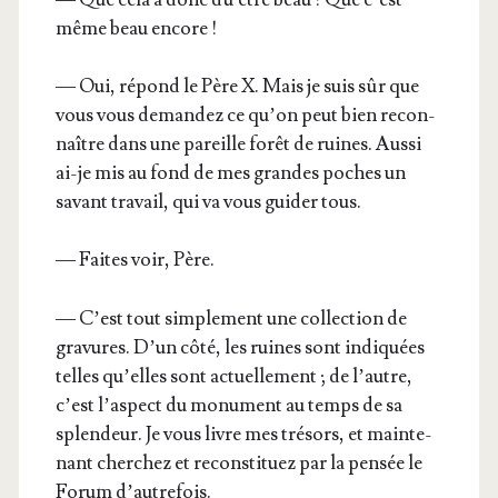
même beau encore !
— Oui, répond le Père X. Mais je suis sûr que
vous vous deman­dez ce qu’on peut bien recon­
naître dans une pareille forêt de ruines. Aus­si
ai-je mis au fond de mes grandes poches un
savant tra­vail, qui va vous gui­der tous.
— Faites voir, Père.
— C’est tout sim­ple­ment une col­lec­tion de
gra­vures. D’un côté, les ruines sont indi­quées
telles qu’elles sont actuel­le­ment ; de l’autre,
c’est l’as­pect du monu­ment au temps de sa
splen­deur. Je vous livre mes tré­sors, et main­te­
nant cher­chez et recons­ti­tuez par la pen­sée le
Forum d’autrefois.