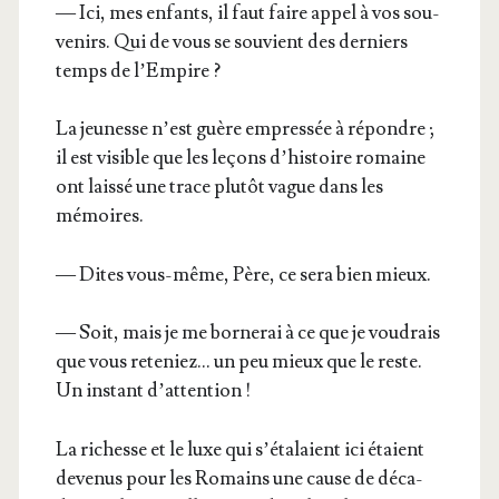
— Ici, mes enfants, il faut faire appel à vos sou­
ve­nirs. Qui de vous se sou­vient des der­niers
temps de l’Empire ?
La jeu­nesse n’est guère empres­sée à répondre ;
il est visible que les leçons d’his­toire romaine
ont lais­sé une trace plu­tôt vague dans les
mémoires.
— Dites vous-même, Père, ce sera bien mieux.
— Soit, mais je me bor­ne­rai à ce que je vou­drais
que vous rete­niez… un peu mieux que le reste.
Un ins­tant d’attention !
La richesse et le luxe qui s’é­ta­laient ici étaient
deve­nus pour les Romains une cause de déca­