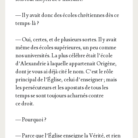
— Il y avait donc des écoles chré­tiennes dès ce
temps-là ?
— Oui, certes, et de plu­sieurs sortes. Il y avait
même des écoles supé­rieures, un peu comme
nos uni­ver­si­tés. La plus célèbre était l’é­cole
d’A­lexan­drie à laquelle appar­te­nait Ori­gène,
dont je vous ai déjà cité le nom. C’est le rôle
prin­ci­pal de l’É­glise, celui d’en­sei­gner ; mais
les per­sé­cu­teurs et les apos­tats de tous les
temps se sont tou­jours achar­nés contre
ce droit.
— Pour­quoi ?
— Parce que l’É­glise enseigne la Véri­té, et rien