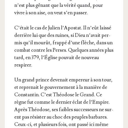
n’est plus gênant que la véri­té quand, pour
vivre à son aise, on veut s’en passer.
C’é­tait le cas de Julien l’A­po­stat. Il n’eût lais­sé
der­rière lui que des ruines, si Dieu n’a­vait per­
mis qu’il mou­rût, frap­pé d’une flèche, dans un
com­bat contre les Perses. Quelques années plus
tard, en 379, l’É­glise pou­vait de nou­veau
respirer.
Un grand prince deve­nait empe­reur à son tour,
et repre­nait le gou­ver­ne­ment à la manière de
Constan­tin. C’est Théo­dose le Grand. Ce
règne fut comme le der­nier éclat de l’Em­pire.
Après Théo­dose, ses faibles suc­ces­seurs ne sur­
ent pas résis­ter au choc des peuples bar­bares.
Ceux-ci, et plu­sieurs fois, ont pas­sé ici même