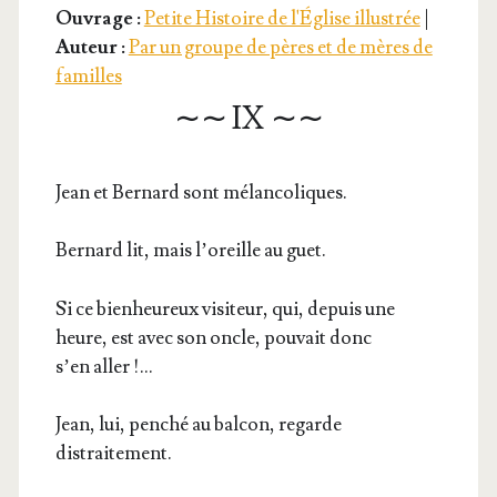
Ouvrage :
Petite Histoire de l'Église illustrée
|
Auteur :
Par un groupe de pères et de mères de
familles
∼∼ IX ∼∼
Jean et Ber­nard sont mélancoliques.
Ber­nard lit, mais l’o­reille au guet.
Si ce bien­heu­reux visi­teur, qui, depuis une
heure, est avec son oncle, pou­vait donc
s’en aller !…
Jean, lui, pen­ché au bal­con, regarde
distraitement.