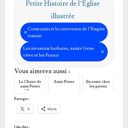
Petite Histoire de l’Église
illustrée
Constan­tin et la conver­sion de l’Empire
romain
Les inva­sions bar­bares, sainte Gene­
viève et les Francs
Vous aimerez aussi :
La Chaire de
Saint Pierre
En route chez
saint Pierre
les païens
à Rome
Partager :
X
More
Like this :