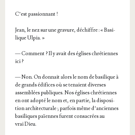
C’est pas­sion­nant !
Jean, le nez sur une gra­vure, déchiffre : « Basi­
lique Ulpia. »
— Com­ment ? Il y avait des églises chré­tiennes
ici ?
— Non. On don­nait alors le nom de basi­lique à
de grands édi­fices où se tenaient diverses
assem­blées publiques. Nos églises chré­tiennes
en ont adop­té le nom et, en par­tie, la dis­po­si­
tion archi­tec­tu­rale ; par­fois même d’an­ciennes
basi­liques païennes furent consa­crées au
vrai Dieu.