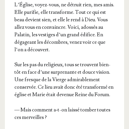
L’Église, voyez-vous, ne détruit rien, mes amis.
Elle puri­fie, elle trans­forme. Tout ce qui est
beau devient sien, et elle le rend à Dieu. Vous
allez vous en convaincre. Voi­ci, ados­sés au
Pala­tin, les ves­tiges d’un grand édi­fice. En
déga­geant les décombres, venez voir ce que
l’on a découvert.
Sur les pas du reli­gieux, tous se trouvent bien­
tôt en face d’une sur­pre­nante et douce vision.
Une fresque de la Vierge admi­ra­ble­ment
conser­vée. Ce lieu avait donc été trans­for­mé en
église et Marie était deve­nue Reine du Forum.
— Mais com­ment a‑t-on lais­sé tom­ber toutes
ces merveilles ?