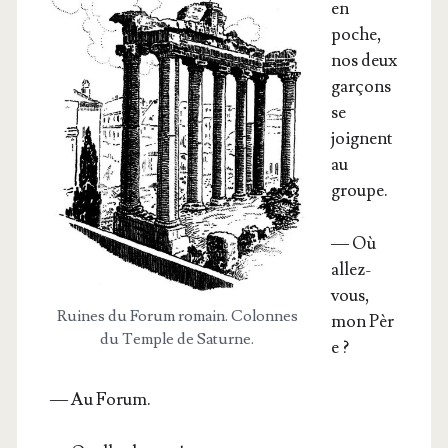
en
poche,
nos deux
gar­çons
se
joignent
au
groupe.
— Où
allez-
vous,
Ruines du Forum romain. Colonnes
mon Pèr
du Temple de Saturne.
e ?
— Au Forum.