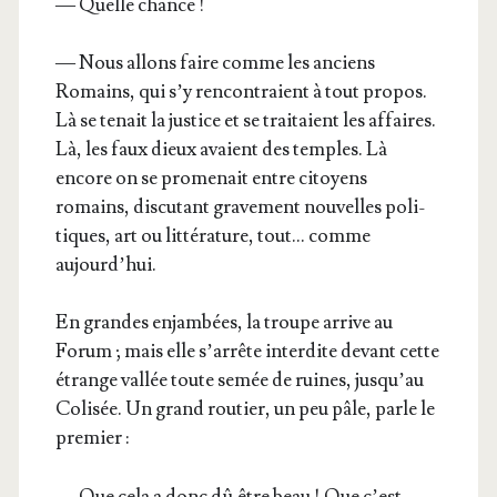
— Quelle chance !
— Nous allons faire comme les anciens
Romains, qui s’y ren­con­traient à tout pro­pos.
Là se tenait la jus­tice et se trai­taient les affaires.
Là, les faux dieux avaient des temples. Là
encore on se pro­me­nait entre citoyens
romains, dis­cu­tant gra­ve­ment nou­velles poli­
tiques, art ou lit­té­ra­ture, tout… comme
aujourd’hui.
En grandes enjam­bées, la troupe arrive au
Forum ; mais elle s’ar­rête inter­dite devant cette
étrange val­lée toute semée de ruines, jus­qu’au
Coli­sée. Un grand rou­tier, un peu pâle, parle le
premier :
— Que cela a donc dû être beau ! Que c’est