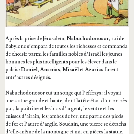
Après la prise de Jéru­sa­lem,
Nabu­cho­do­no­sor
, roi de
Baby­lone s’empara de toutes les richesses et com­man­da
de choi­sir par­mi les familles nobles d’Is­raël les jeunes
hommes les plus intel­li­gents pour les éle­ver dans le
palais :
Daniel
,
Ana­nias
,
Misaël
et
Aza­rias
furent
entr’autres désignés.
Nabu­cho­do­no­sor eut un songe qui l’ef­fraya : il voyait
une sta­tue grande et haute, dont la tête était d’un or très
pur, la poi­trine et les bras d’argent, le ventre et les
cuisses d’ai­rain, les jambes de fer, une par­tie des pieds
de fer et l’autre d’ar­gile. Sou­dain, une pierre se déta­cha
d’elle-même de la mon­tagne et mit en pièces la sta­tue.