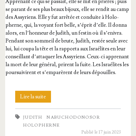
Appre­nant ce qui se pas­sait, elle se mit en prières ; puis
se parant de ses plus beaux bijoux, elle se ren­dit au camp
des Assy­riens. Elle y fut arrê­tée et conduite à Holo­
pherne, qui, la voyant fort belle, s’é­prit d’elle. Il don­na
alors, en l’hon­neur de Judith, un fes­tin où il s’en­ivra.
Pen­dant son som­meil de brute, Judith, res­tée seule avec
lui, lui cou­pa la tête et la rap­por­ta aux Israé­lites en leur
conseillant d’at­ta­quer les Assy­riens. Ceux-ci appre­nant
la mort de leur géné­ral, prirent la fuite. Les Israé­lites les
pour­sui­virent et s’emparèrent de leurs dépouilles.
44.
Lire la suite
Judith
JUDITH
NABUCHODONOSOR
et
HOLOPHERNE
Holopherne
Publié le 17 juin 2023