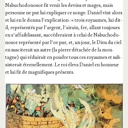
Nabu­cho­do­no­sor fit venir les devins et mages, mais
per­sonne ne put lui expli­quer ce songe. Daniel vint alors
et lui en le don­na l’ex­pli­ca­tion : « trois royaumes, lui dit-
il, repré­sen­tés par l’argent, l’ai­rain, fer, allant tou­jours
en s’af­fai­blis­sant, suc­cé­de­raient à celui de Nabu­cho­do­
no­sor repré­sen­té par l’or pur, et, un jour, le Dieu du ciel
en sus­ci­te­rait un autre (la pierre déta­chée de la mon­
tagne) qui rédui­rait en poudre tous ces royaumes et sub­
sis­te­rait éter­nel­le­ment. Le roi éle­va Daniel en hon­neur
et lui fit de magni­fiques présents.