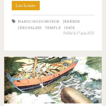
43.
Lire la suite
La
NABUCHODONOSOR
JÉRÉMIE
voca­
JÉRUSALEM
TEMPLE
ISAÏE
tion
Publié le 17 juin 2023
d’Isaïe
–
Jéré­
mie
–
Pré­
dic­