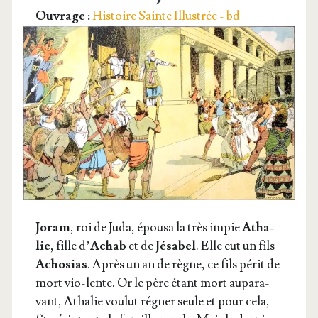
Ouvrage :
Histoire Sainte Illustrée - bd
Joram
, roi de Juda, épou­sa la très impie
Atha­
lie
, fille d’
Achab
et de
Jésa­bel
. Elle eut un fils
Acho­sias
. Après un an de règne, ce fils périt de
mort vio-lente. Or le père étant mort aupa­ra­
vant, Atha­lie vou­lut régner seule et pour cela,