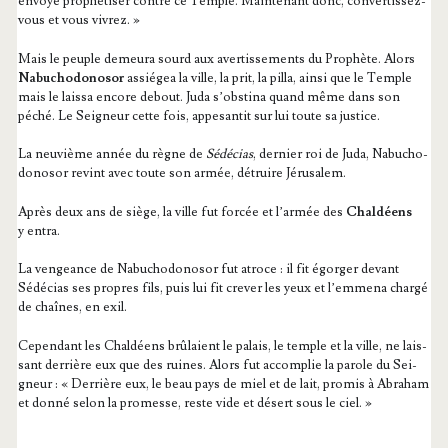
envoyé pro­phé­ti­ser contre ce Temple. Main­te­nant donc, conver­tis­sez-
vous et vous vivrez. »
Mais le peuple demeu­ra sourd aux aver­tis­se­ments du Pro­phète. Alors
Nabu­cho­do­no­sor
assié­gea la ville, la prit, la pilla, ain­si que le Temple
mais le lais­sa encore debout. Juda s’obs­ti­na quand même dans son
péché. Le Sei­gneur cette fois, appe­san­tit sur lui toute sa justice.
La neu­vième année du règne de
Sédé­cias
, der­nier roi de Juda, Nabu­cho­
do­no­sor revint avec toute son armée, détruire Jérusalem.
Après deux ans de siège, la ville fut for­cée et l’ar­mée des
Chal­déens
y entra.
La ven­geance de Nabu­cho­do­no­sor fut atroce : il fit égor­ger devant
Sédé­cias ses propres fils, puis lui fit cre­ver les yeux et l’emmena char­gé
de chaînes, en exil.
Cepen­dant les Chal­déens brû­laient le palais, le temple et la ville, ne lais­
sant der­rière eux que des ruines. Alors fut accom­plie la parole du Sei­
gneur : « Der­rière eux, le beau pays de miel et de lait, pro­mis à Abra­ham
et don­né selon la pro­messe, reste vide et désert sous le ciel. »