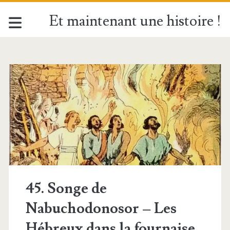
Et maintenant une histoire !
Catégorie :
<span>Histoire
Sainte
Illustrée
-
45. Songe de
bd</span>
Nabuchodonosor – Les
Hébreux dans la fournaise