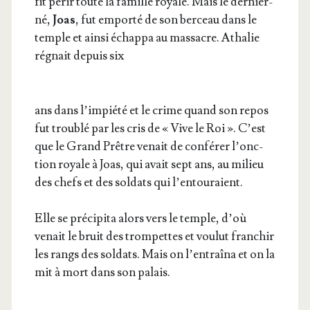
fit périr toute la famille royale. Mais le der­nier-
né,
Joas
, fut empor­té de son ber­ceau dans le
temple et ain­si échap­pa au mas­sacre. Atha­lie
régnait depuis six
ans dans l’im­pié­té et le crime quand son repos
fut trou­blé par les cris de « Vive le Roi ». C’est
que le Grand Prêtre venait de confé­rer l’onc­
tion royale à Joas, qui avait sept ans, au milieu
des chefs et des sol­dats qui l’entouraient.
Elle se pré­ci­pi­ta alors vers le temple, d’où
venait le bruit des trom­pettes et vou­lut fran­chir
les rangs des sol­dats. Mais on l’en­traî­na et on la
mit à mort dans son palais.