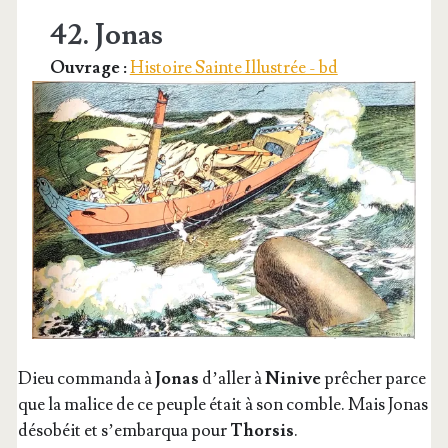
tion
42. Jonas
de
Ouvrage :
Histoire Sainte Illustrée - bd
la
ruine
du
Temple
et
de
la ville
Dieu com­man­da à
Jonas
d’al­ler à
Ninive
prê­cher parce
que la malice de ce peuple était à son comble. Mais Jonas
déso­béit et s’embarqua pour
Thor­sis
.