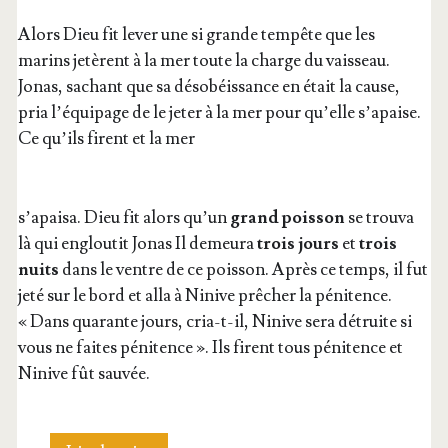
Alors Dieu fit lever une si grande tem­pête que les
marins jetèrent à la mer toute la charge du vais­seau.
Jonas, sachant que sa déso­béis­sance en était la cause,
pria l’é­qui­page de le jeter à la mer pour qu’elle s’a­paise.
Ce qu’ils firent et la mer
s’a­pai­sa. Dieu fit alors qu’un
grand pois­son
se trou­va
là qui englou­tit Jonas Il demeu­ra
trois jours
et
trois
nuits
dans le ventre de ce pois­son. Après ce temps, il fut
jeté sur le bord et alla à Ninive prê­cher la péni­tence.
« Dans qua­rante jours, cria-t-il, Ninive sera détruite si
vous ne faites péni­tence ». Ils firent tous péni­tence et
Ninive fût sauvée.