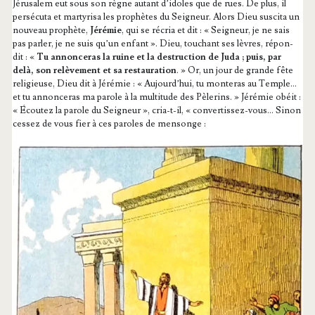
Jéru­sa­lem eut sous son règne autant d’i­doles que de rues. De plus, il
per­sé­cu­ta et mar­ty­ri­sa les pro­phètes du Sei­gneur. Alors Dieu sus­ci­ta un
nou­veau pro­phète,
Jéré­mie
, qui se récria et dit : « Sei­gneur, je ne sais
pas par­ler, je ne suis qu’un enfant ». Dieu, tou­chant ses lèvres, répon­
dit : «
Tu annon­ce­ras la ruine et la des­truc­tion de Juda ; puis, par
delà, son relè­ve­ment et sa res­tau­ra­tion
. » Or, un jour de grande fête
reli­gieuse, Dieu dit à Jéré­mie : « Aujourd’­hui, tu mon­te­ras au Temple…
et tu annon­ce­ras ma parole à la mul­ti­tude des Pèle­rins. » Jéré­mie obéit :
« Écou­tez la parole du Sei­gneur », cria-t-il, « conver­tis­sez-vous… Sinon
ces­sez de vous fier à ces paroles de mensonge :