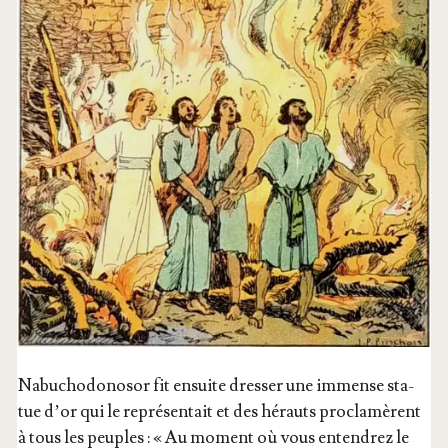
Nabu­cho­do­no­sor fit ensuite dres­ser une immense sta­
tue d’or qui le repré­sen­tait et des hérauts pro­cla­mèrent
à tous les peuples : « Au moment où vous enten­drez le