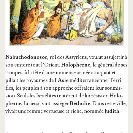
Nabu­cho­do­no­sor
, roi des Assy­riens, vou­lut assu­jet­tir à
son empire tout l’O­rient.
Holo­pherne
, le géné­ral de ses
troupes, à la tête d’une immense armée atta­quait et
pillait les royaumes de l’
Asie
médi­ter­ra­néenne. Ter­ri­
fiés, les peuples à son approche offraient leur sou­mis­
sion. Seuls les Israé­lites ten­tèrent de lui résis­ter. Holo­
pherne, furieux, vint assié­ger
Béthu­lie
. Dans cette ville,
vivait une femme ver­tueuse et riche, nom­mée
Judith
.