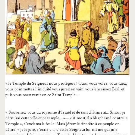
« le Temple du Sei­gneur nous pro­té­ge­ra ! Quoi, vous volez, vous tuez,
vous com­met­tez l’i­ni­qui­té vous jurez en vain, vous encen­sez Baal, et
puis vous osez venir en ce Saint Temple…
« Sou­ve­nez-vous du royaume d’Is­raël et de son châ­ti­ment… Sinon, je
détrui­rai cette ville et ce temple… » — « À mort, il a blas­phé­mé contre le
Temple », s’ex­cla­ma la foule. Mais Jéré­mie tint tête à ce peuple en
délire. « Je le jure, s’é­cria-t-il, c’est le Sei­gneur lui-même qui m’a