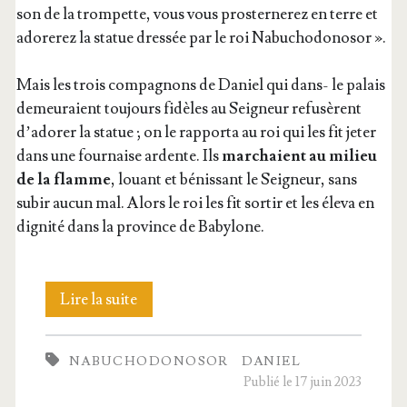
son de la trom­pette, vous vous pros­ter­ne­rez en terre et
ado­re­rez la sta­tue dres­sée par le roi Nabuchodonosor ».
Mais les trois com­pa­gnons de Daniel qui dans- le palais
demeu­raient tou­jours fidèles au Sei­gneur refu­sèrent
d’a­do­rer la sta­tue ; on le rap­por­ta au roi qui les fit jeter
dans une four­naise ardente. Ils
mar­chaient au milieu
de la flamme
, louant et bénis­sant le Sei­gneur, sans
subir aucun mal. Alors le roi les fit sor­tir et les éle­va en
digni­té dans la pro­vince de Babylone.
45.
Lire la suite
Songe
NABUCHODONOSOR
DANIEL
de
Publié le 17 juin 2023
Nabu­