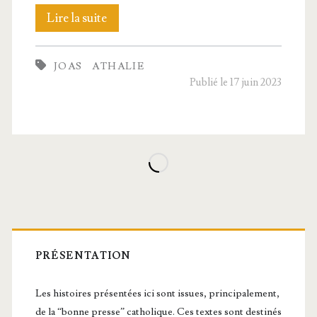
41.
Lire la suite
Atha­
JOAS
ATHALIE
lie
Publié le 17 juin 2023
et Joas
Barre
latérale
PRÉSENTATION
principale
Les histoires présentées ici sont issues, principalement,
de la “bonne presse” catholique. Ces textes sont destinés