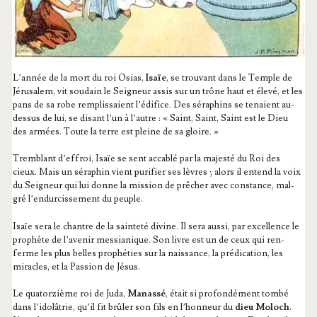
L’an­née de la mort du roi Osias,
Isaïe
, se trou­vant dans le Temple de
Jéru­sa­lem, vit sou­dain le Sei­gneur assis sur un trône haut et éle­vé, et les
pans de sa robe rem­plis­saient l’é­di­fice. Des séra­phins se tenaient au-
des­sus de lui, se disant l’un à l’autre : « Saint, Saint, Saint est le Dieu
des armées. Toute la terre est pleine de sa gloire. »
Trem­blant d’ef­froi, Isaïe se sent acca­blé par la majes­té du Roi des
cieux. Mais un séra­phin vient puri­fier ses lèvres ; alors il entend la voix
du Sei­gneur qui lui donne la mis­sion de prê­cher avec constance, mal­
gré l’en­dur­cis­se­ment du peuple.
Isaïe sera le chantre de la sain­te­té divine. Il sera aus­si, par excel­lence le
pro­phète de l’a­ve­nir mes­sia­nique. Son livre est un de ceux qui ren­
ferme les plus belles pro­phé­ties sur la nais­sance, la pré­di­ca­tion, les
miracles, et la Pas­sion de Jésus.
Le qua­tor­zième roi de Juda,
Manas­sé
, était si pro­fon­dé­ment tom­bé
dans l’idolâtrie, qu’il fit brû­ler son fils en l’hon­neur du
dieu Moloch
.