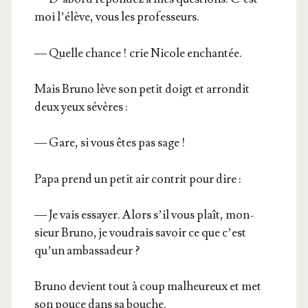
moi l’é­lève, vous les professeurs.
— Quelle chance ! crie Nicole enchantée.
Mais Bru­no lève son petit doigt et arron­dit
deux yeux sévères :
— Gare, si vous êtes pas sage !
Papa prend un petit air contrit pour dire :
— Je vais essayer. Alors s’il vous plaît, mon­
sieur Bru­no, je vou­drais savoir ce que c’est
qu’un ambassadeur ?
Bru­no devient tout à coup mal­heu­reux et met
son pouce dans sa bouche.