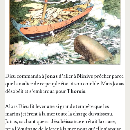
Dieu com­man­da à
Jonas
d’al­ler à
Ninive
prê­cher parce
que la malice de ce peuple était à son comble. Mais Jonas
déso­béit et s’embarqua pour
Thor­sis
.
Alors Dieu fit lever une si grande tem­pête que les
marins jetèrent à la mer toute la charge du vais­seau.
Jonas, sachant que sa déso­béis­sance en était la cause,
pria l’é­qui­page de le jeter à la mer pour qu’elle s’a­paise.