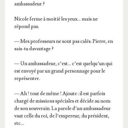
ambassadeur ?
Nicole ferme à moi­tié les yeux… mais ne
répond pas.
— Mes pro­fes­seurs ne sont pas calés. Pierre, en
sais-tu davantage ?
— Un ambas­sa­deur, c’est… c’est quel­qu’un qui
est envoyé par un grand per­son­nage pour le
représenter.
— Ah ! tout de même ! Ajoute : il est par­fois
char­gé de mis­sions spé­ciales et décide au nom
de son sou­ve­rain. La parole d’un ambas­sa­deur
vaut celle du roi, de l’empereur, du pré­sident,
etc…