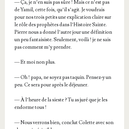
— Ça, je n’en suis pas sûre ! Mais ce n’est pas
de Yamil, cette fois, qu’il s’a­git. Je vou­drais
pour nos trois petits une expli­ca­tion claire sur
le rôle des pro­phètes dans l’His­toire Sainte.
Pierre nous a don­né l’autre jour une défi­ni­tion
un peu fan­tai­siste. Seule­ment, voi­là ! je ne sais
pas com­ment m’y prendre.
— Et moi non plus.
— Oh ! papa, ne soyez pas taquin. Pensez‑y un
peu. Ce sera pour après le déjeuner.
— À l’heure de la sieste ? Tu as juré que je les
endorme tous !
— Nous ver­rons bien, conclut Colette avec son