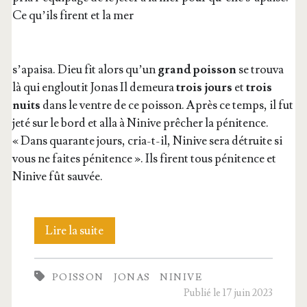
Ce qu’ils firent et la mer
s’a­pai­sa. Dieu fit alors qu’un
grand pois­son
se trou­va
là qui englou­tit Jonas Il demeu­ra
trois jours
et
trois
nuits
dans le ventre de ce pois­son. Après ce temps, il fut
jeté sur le bord et alla à Ninive prê­cher la péni­tence.
« Dans qua­rante jours, cria-t-il, Ninive sera détruite si
vous ne faites péni­tence ». Ils firent tous péni­tence et
Ninive fût sauvée.
42.
Lire la suite
Jonas
POISSON
JONAS
NINIVE
Publié le 17 juin 2023