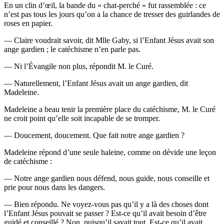
En un clin d’œil, la bande du « chat-per­ché » fut ras­sem­blée : ce
n’est pas tous les jours qu’on a la chance de tres­ser des guir­landes de
roses en papier.
— Claire vou­drait savoir, dit Mlle Gaby, si l’En­fant Jésus avait son
ange gar­dien ; le caté­chisme n’en parle pas.
— Ni l’É­van­gile non plus, répon­dit M. le Curé.
— Natu­rel­le­ment, l’En­fant Jésus avait un ange gar­dien, dit
Madeleine.
Made­leine a beau tenir la pre­mière place du caté­chisme, M. le Curé
ne croit point qu’elle soit inca­pable de se tromper.
— Dou­ce­ment, dou­ce­ment. Que fait notre ange gardien ?
Made­leine répond d’une seule haleine, comme on dévide une leçon
de catéchisme :
— Notre ange gar­dien nous défend, nous guide, nous conseille et
prie pour nous dans les dangers.
— Bien répon­du. Ne voyez-vous pas qu’il y a là des choses dont
l’En­fant Jésus pou­vait se pas­ser ? Est-ce qu’il avait besoin d’être
gui­dé et conseillé ? Non, puis­qu’il savait tout. Est-ce qu’il avait