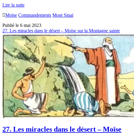
28.
Lire la suite
La
Moïse
Commandements
Mont Sinaï
pro­
mul­
Publié le 6 mai 2023
ga­
27. Les miracles dans le désert – Moïse sur la Montagne sainte
tion
des
commandements
27. Les miracles dans le désert – Moïse