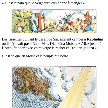
« C’est le pain que le Sei­gneur vous donne à manger ».
Les Israé­lites quit­tant le désert de Sin, allèrent cam­per à
Raphi­dim
où il n’y avait
pas d’eau
. Mais Dieu dit à Moïse : « Allez jus­qu’à
Horeb, frap­pez avec votre verge le rocher et l’
eau en jailli­ra
».
C’est ce que fit Moïse et le peuple put boire.