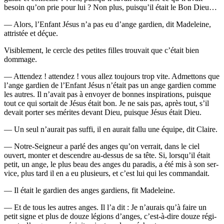
besoin qu’on prie pour lui ? Non plus, puis­qu’il était le Bon Dieu…
— Alors, l’En­fant Jésus n’a pas eu d’ange gar­dien, dit Made­leine,
attris­tée et déçue.
Visi­ble­ment, le cercle des petites filles trou­vait que c’é­tait bien
dommage.
— Atten­dez ! atten­dez ! vous allez tou­jours trop vite. Admet­tons que
l’ange gar­dien de l’En­fant Jésus n’é­tait pas un ange gar­dien comme
les autres. Il n’a­vait pas à envoyer de bonnes ins­pi­ra­tions, puisque
tout ce qui sor­tait de Jésus était bon. Je ne sais pas, après tout, s’il
devait por­ter ses mérites devant Dieu, puisque Jésus était Dieu.
— Un seul n’au­rait pas suf­fi, il en aurait fal­lu une équipe, dit Claire.
— Notre-Sei­gneur a par­lé des anges qu’on ver­rait, dans le ciel
ouvert, mon­ter et des­cendre au-des­sus de sa tête. Si, lors­qu’il était
petit, un ange, le plus beau des anges du para­dis, a été mis à son ser­
vice, plus tard il en a eu plu­sieurs, et c’est lui qui les commandait.
— Il était le gar­dien des anges gar­diens, fit Madeleine.
— Et de tous les autres anges. Il l’a dit : Je n’au­rais qu’à faire un
petit signe et plus de douze légions d’anges, c’est-à-dire douze régi­