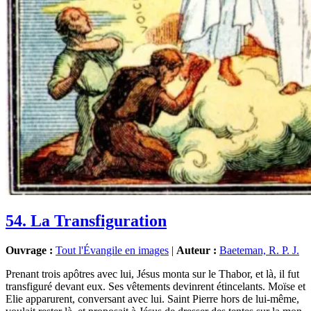
54. La Transfiguration
Ouvrage :
Tout l'Évangile en images
|
Auteur :
Baeteman, R. P. J.
Pre­nant trois apôtres avec lui, Jésus mon­ta sur le Tha­bor, et là, il fut
trans­fi­gu­ré devant eux. Ses vête­ments devinrent étin­ce­lants. Moïse et
Elie appa­rurent, conver­sant avec lui. Saint Pierre hors de lui-même,