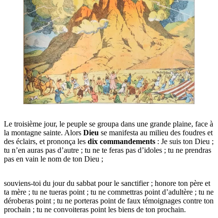
Le troi­sième jour, le peuple se grou­pa dans une grande plaine, face à
la mon­tagne sainte. Alors
Dieu
se mani­fes­ta au milieu des foudres et
des éclairs, et pro­non­ça les
dix com­man­de­ments
: Je suis ton Dieu ;
tu n’en auras pas d’autre ; tu ne te feras pas d’i­doles ; tu ne pren­dras
pas en vain le nom de ton Dieu ;
sou­viens-toi du jour du sab­bat pour le sanc­ti­fier ; honore ton père et
ta mère ; tu ne tue­ras point ; tu ne com­met­tras point d’a­dul­tère ; tu ne
déro­be­ras point ; tu ne por­te­ras point de faux témoi­gnages contre ton
pro­chain ; tu ne convoi­te­ras point les biens de ton prochain.