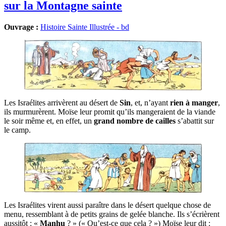
sur la Montagne sainte
Ouvrage :
Histoire Sainte Illustrée - bd
Les Israé­lites arri­vèrent au désert de
Sin
, et, n’ayant
rien à man­ger
,
ils mur­mu­rèrent. Moïse leur pro­mit qu’ils man­ge­raient de la viande
le soir même et, en effet, un
grand nombre de cailles
s’a­bat­tit sur
le camp.
Les Israé­lites virent aus­si paraître dans le désert quelque chose de
menu, res­sem­blant à de petits grains de gelée blanche. Ils s’é­crièrent
aus­si­tôt : «
Man­hu
? » (« Qu’est-ce que cela ? ») Moïse leur dit :