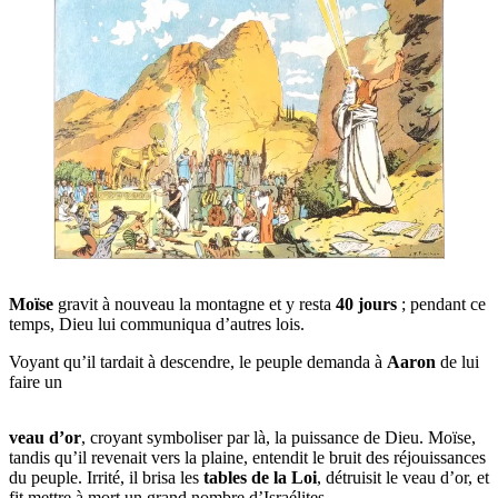
Moïse
gra­vit à nou­veau la mon­tagne et y res­ta
40 jours
; pen­dant ce
temps, Dieu lui com­mu­ni­qua d’autres lois.
Voyant qu’il tar­dait à des­cendre, le peuple deman­da à
Aaron
de lui
faire un
veau d’or
, croyant sym­bo­li­ser par là, la puis­sance de Dieu. Moïse,
tan­dis qu’il reve­nait vers la plaine, enten­dit le bruit des réjouis­sances
du peuple. Irri­té, il bri­sa les
tables de la Loi
, détrui­sit le veau d’or, et
fit mettre à mort un grand nombre d’Israélites.