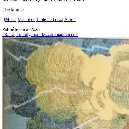
29.
Lire la suite
Le
Moïse
Veau d'or
Table de la Loi
Aaron
veau d’or
Publié le 6 mai 2023
28. La promulgation des commandements