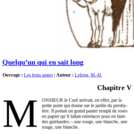
Quelqu’un qui en sait long
Ouvrage :
Les bons anges
|
Auteur :
Lelong, M.-H.
Chapitre V
M
ONSIEUR le Curé arri­vait, en effet, par la
petite porte qui donne sur le jar­din du pres­by­
tère. Il por­tait un grand panier rem­pli de roses
en papier qu’il fal­lait entre­la­cer pour en faire
des guir­landes — une rouge, une blanche, une
rouge, une blanche.