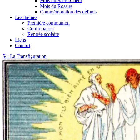
Mois du Sacré-Coeur
Mois du Rosaire
Commémoration des défunts
Les thèmes
Première communion
Confirmation
Rentrée scolaire
Liens
Contact
Étiquette :
54. La Transfiguration
<span>Moïse</span>