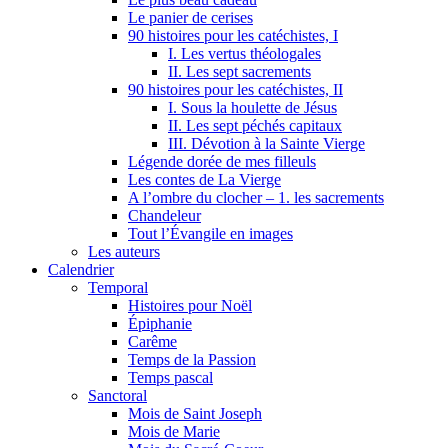
Le panier de cerises
90 histoires pour les catéchistes, I
I. Les vertus théologales
II. Les sept sacrements
90 histoires pour les catéchistes, II
I. Sous la houlette de Jésus
II. Les sept péchés capitaux
III. Dévotion à la Sainte Vierge
Légende dorée de mes filleuls
Les contes de La Vierge
A l’ombre du clocher – 1. les sacrements
Chandeleur
Tout l’Évangile en images
Les auteurs
Calendrier
Temporal
Histoires pour Noël
Épiphanie
Carême
Temps de la Passion
Temps pascal
Sanctoral
Mois de Saint Joseph
Mois de Marie