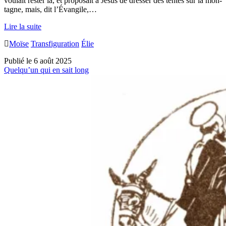
vou­lait res­ter là, et pro­po­sait à Jésus de dres­ser des tentes sur la mon­
tagne, mais, dit l’É­van­gile,…
54.
Lire la suite
La
Moïse
Transfiguration
Élie
Transfiguration
Publié le 6 août 2025
Quelqu’un qui en sait long