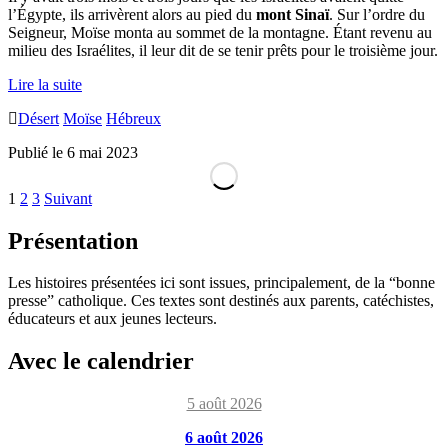
l’Égypte, ils arri­vèrent alors au pied du
mont Sinaï
. Sur l’ordre du
Sei­gneur, Moïse mon­ta au som­met de la mon­tagne. Étant reve­nu au
milieu des Israé­lites, il leur dit de se tenir prêts pour le troi­sième jour.
27.
Lire la suite
Les
Désert
Moïse
Hébreux
miracles
dans
Publié le 6 mai 2023
le
désert
–
Pagination
1
2
3
Suivant
Moïse
des
sur
Barre
Présentation
la
publications
latérale
Mon­
tagne
Les histoires présentées ici sont issues, principalement, de la “bonne
principale
sainte
presse” catholique. Ces textes sont destinés aux parents, catéchistes,
éducateurs et aux jeunes lecteurs.
Avec le calendrier
5 août 2026
6 août 2026