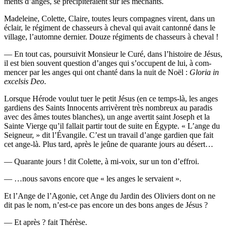
ments d’anges, se pré­ci­pi­te­raient sur les méchants.
Made­leine, Colette, Claire, toutes leurs com­pagnes virent, dans un
éclair, le régi­ment de chas­seurs à che­val qui avait can­ton­né dans le
vil­lage, l’au­tomne der­nier. Douze régi­ments de chas­seurs à cheval !
— En tout cas, pour­sui­vit Mon­sieur le Curé, dans l’his­toire de Jésus,
il est bien sou­vent ques­tion d’anges qui s’oc­cupent de lui, à com­
men­cer par les anges qui ont chan­té dans la nuit de Noël :
Glo­ria in
excel­sis Deo
.
Lorsque Hérode vou­lut tuer le petit Jésus (en ce temps-là, les anges
gar­diens des Saints Inno­cents arri­vèrent très nom­breux au para­dis
avec des âmes toutes blanches), un ange aver­tit saint Joseph et la
Sainte Vierge qu’il fal­lait par­tir tout de suite en Égypte. « L’ange du
Sei­gneur, » dit l’É­van­gile. C’est un tra­vail d’ange gar­dien que fait
cet ange-là. Plus tard, après le jeûne de qua­rante jours au désert…
— Qua­rante jours ! dit Colette, à mi-voix, sur un ton d’effroi.
— …nous savons encore que « les anges le servaient ».
Et l’Ange de l’A­go­nie, cet Ange du Jar­din des Oli­viers dont on ne
dit pas le nom, n’est-ce pas encore un des bons anges de Jésus ?
— Et après ? fait Thérèse.