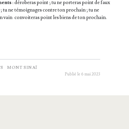
ments
:
déro­be­ras point ; tu ne por­te­ras point de faux
; tu ne
témoi­gnages contre ton pro­chain ; tu ne
en vain
convoi­te­ras point les biens de ton prochain.
S
MONT SINAÏ
Publié le 6 mai 2023