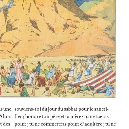
ns une
sou­viens-toi du jour du sab­bat pour le sanc­ti­
 Alors
fier ; honore ton père et ta mère ; tu ne tue­ras
et des
point ; tu ne com­met­tras point d’a­dul­tère ; tu ne