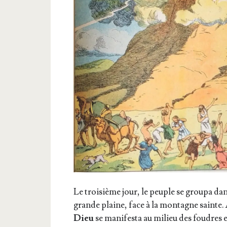
Le troi­sième jour, le peuple se grou­pa da
grande plaine, face à la mon­tagne sainte.
Dieu
se mani­fes­ta au milieu des foudres 