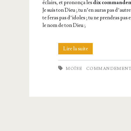
éclairs, et pro­non­ça les
dix com­man­de­
Je suis ton Dieu ; tu n’en auras pas d’autre 
te feras pas d’i­doles ; tu ne pren­dras pas 
le nom de ton Dieu ;
28.
Lire la suite
La
MOÏSE
COMMANDEMENT
pro­
mul­
ga­
tion
des
commandements