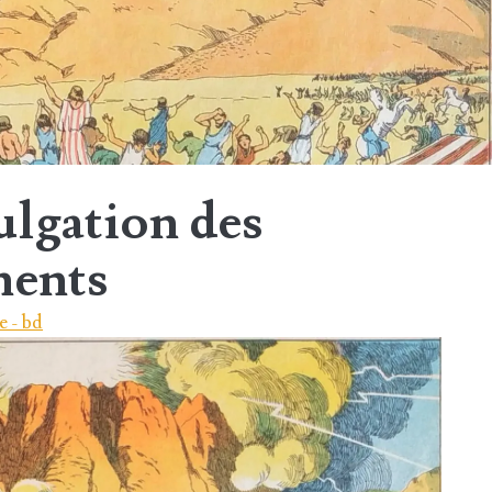
ulgation des
ents
e - bd