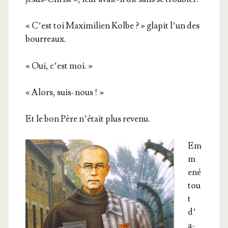
« C’est toi Maxi­mi­lien Kolbe ? » gla­pit l’un des
bourreaux.
« Oui, c’est moi. »
« Alors, suis-nous ! »
Et le bon Père n’é­tait plus revenu.
Em
m
e­né
tou
t
d’
a­