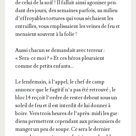
de celui de la soif ! Il fal­lait ain­si ago­ni­ser pen­
dant des jours, des semaines par­fois, au milieu
d’ef­froyables tor­tures qui vous séchaient les
entrailles, vous emplis­saient les veines de feu et
menaient sou­vent à la folie !
Aus­si cha­cun se deman­dait avec ter­reur :
« Sera-ce moi ? » Et ces héros pleu­raient
comme de petits enfants…
Le len­de­main, à l’ap­pel, le chef de camp
annonce que le fugi­tif n’a pas été retrou­vé ; le
bloc 14 reçoit l’ordre de res­ter debout sous un
soleil de feu et il est inter­dit de lui don­ner à
boire. Vers trois heures de l’a­près-midi les gar­
diens per­mettent cepen­dant aux pri­son­niers de
man­ger un peu de soupe. Ce sera le der­nier