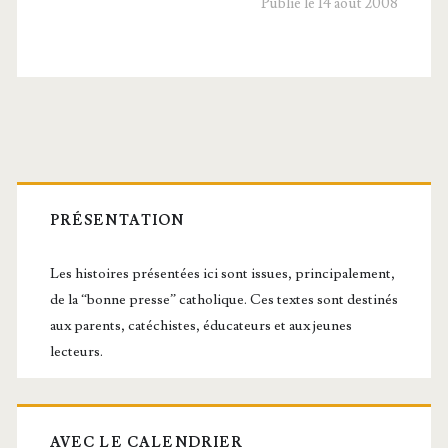
Reine
Publié le 14 août 2008
de
France
Barre
latérale
PRÉSENTATION
principale
Les histoires présentées ici sont issues, principalement,
de la “bonne presse” catholique. Ces textes sont destinés
aux parents, catéchistes, éducateurs et aux jeunes
lecteurs.
AVEC LE CALENDRIER