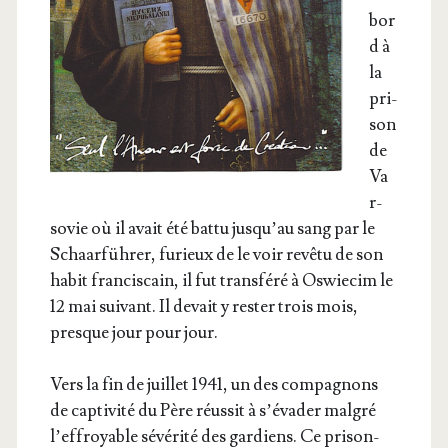
bor
d à
la
pri­
son
de
Va
r­
so­vie où il avait été bat­tu jus­qu’au sang par le
Schaarfüh­rer, furieux de le voir revê­tu de son
habit fran­cis­cain, il fut trans­fé­ré à Oswie­cim le
12 mai sui­vant. Il devait y res­ter trois mois,
presque jour pour jour.
Vers la fin de juillet 1941, un des com­pa­gnons
de cap­ti­vi­té du Père réus­sit à s’é­va­der mal­gré
l’ef­froyable sévé­ri­té des gar­diens. Ce pri­son­