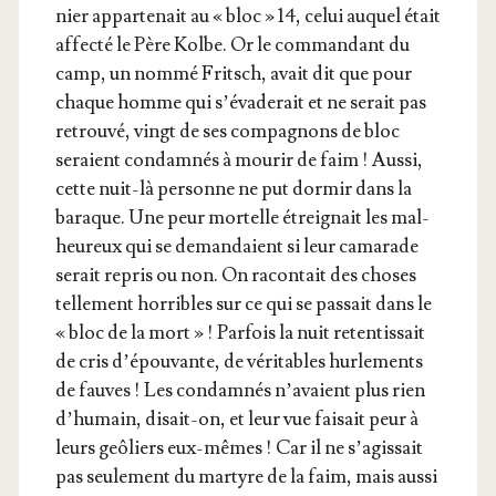
nier appar­te­nait au « bloc » 14, celui auquel était
affec­té le Père Kolbe. Or le com­man­dant du
camp, un nom­mé Fritsch, avait dit que pour
chaque homme qui s’é­va­de­rait et ne serait pas
retrou­vé, vingt de ses com­pa­gnons de bloc
seraient condam­nés à mou­rir de faim ! Aus­si,
cette nuit-là per­sonne ne put dor­mir dans la
baraque. Une peur mor­telle étrei­gnait les mal­
heu­reux qui se deman­daient si leur cama­rade
serait repris ou non. On racon­tait des choses
tel­le­ment hor­ribles sur ce qui se pas­sait dans le
« bloc de la mort » ! Par­fois la nuit reten­tis­sait
de cris d’é­pou­vante, de véri­tables hur­le­ments
de fauves ! Les condam­nés n’a­vaient plus rien
d’hu­main, disait-on, et leur vue fai­sait peur à
leurs geô­liers eux-mêmes ! Car il ne s’a­gis­sait
pas seule­ment du mar­tyre de la faim, mais aus­si