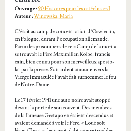
Ouvrage :
90 Histoires pour les catéchistes I
|
Auteur :
Winowska, Maria
C’é­tait au camp de concen­tra­tion d’Os­wie­cim,
en Pologne, durant l’oc­cu­pa­tion alle­mande.
Par­mi les pri­son­niers de ce « Camp de la mort »
se trou­vait le Père Maxi­mi­lien Kolbe, fran­cis­
cain, bien connu pour son mer­veilleux apos­to­
lat par la presse. Son ardent amour envers la
Vierge Imma­cu­lée l’a­vait fait sur­nom­mer le fou
de Notre-Dame.
Le 17 février 1941 une auto noire avait stop­pé
devant la porte de son couvent. Des membres
de la fameuse Ges­ta­po en étaient des­cen­dus et
avaient deman­dé à voir le Père. « Loué soit
Jésus-Christ », leur avait-il dit sans se troubler.