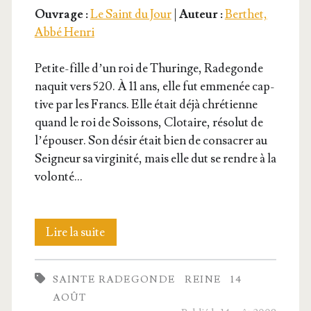
tyr
Ouvrage :
Le Saint du Jour
|
Auteur :
Berthet,
Abbé Henri
de
la
Petite-fille d’un roi de Thu­ringe, Rade­gonde
naquit vers 520. À 11 ans, elle fut emme­née cap­
charité
tive par les Francs. Elle était déjà chré­tienne
quand le roi de Sois­sons, Clo­taire, réso­lut de
l’é­pou­ser. Son désir était bien de consa­crer au
Sei­gneur sa vir­gi­ni­té, mais elle dut se rendre à la
volonté…
Sainte
Lire la suite
Rade­
SAINTE RADEGONDE
REINE
14
gonde,
AOÛT