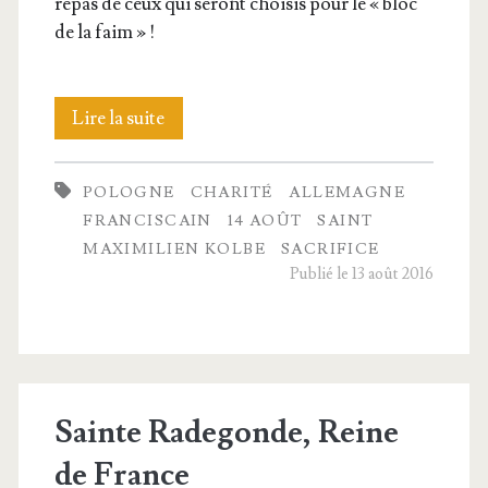
repas de ceux qui seront choi­sis pour le « bloc
de la faim » !
Le
Lire la suite
fou
POLOGNE
CHARITÉ
ALLEMAGNE
de
FRANCISCAIN
14 AOÛT
SAINT
Notre-
MAXIMILIEN KOLBE
SACRIFICE
Publié le 13 août 2016
Dame :
Le
Père
Kolbe,
Sainte Radegonde, Reine
mar­
de France