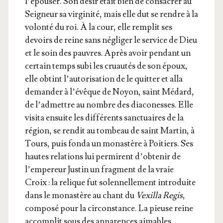
l’é­pou­ser. Son désir était bien de consa­crer au
Sei­gneur sa vir­gi­ni­té, mais elle dut se rendre à la
volon­té du roi. À la cour, elle rem­plit ses
devoirs de reine sans négli­ger le ser­vice de Dieu
et le soin des pauvres. Après avoir pen­dant un
cer­tain temps subi les cruau­tés de son époux,
elle obtint l’au­to­ri­sa­tion de le quit­ter et alla
deman­der à l’é­vêque de Noyon, saint Médard,
de l’ad­mettre au nombre des dia­co­nesses. Elle
visi­ta ensuite les dif­fé­rents sanc­tuaires de la
région, se ren­dit au tom­beau de saint Mar­tin, à
Tours, puis fon­da un monas­tère à Poi­tiers. Ses
hautes rela­tions lui per­mirent d’ob­te­nir de
l’empereur Jus­tin un frag­ment de la vraie
Croix : la relique fut solen­nel­le­ment intro­duite
dans le monas­tère au chant du
Vexil­la Regis
,
com­po­sé pour la cir­cons­tance. La pieuse reine
accom­plit sous des appa­rences aimables