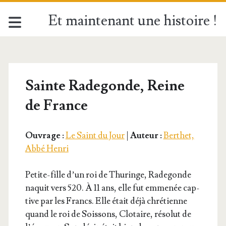
Et maintenant une histoire !
Sainte Radegonde, Reine
de France
Ouvrage :
Le Saint du Jour
|
Auteur :
Berthet,
Abbé Henri
Petite-fille d’un roi de Thu­ringe, Rade­gonde
naquit vers 520. À 11 ans, elle fut emme­née cap­
tive par les Francs. Elle était déjà chré­tienne
quand le roi de Sois­sons, Clo­taire, réso­lut de