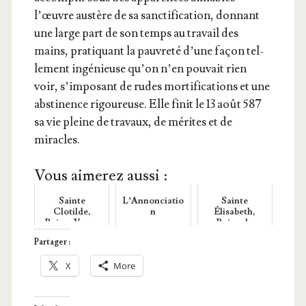
l’œuvre aus­tère de sa sanc­ti­fi­ca­tion, don­nant
une large part de son temps au tra­vail des
mains, pra­ti­quant la pau­vre­té d’une façon tel­
le­ment ingé­nieuse qu’on n’en pou­vait rien
voir, s’im­po­sant de rudes mor­ti­fi­ca­tions et une
abs­ti­nence rigou­reuse. Elle finit le 13 août 587
sa vie pleine de tra­vaux, de mérites et de
miracles.
Vous aimerez aussi :
Sainte
L’Annonciatio
Sainte
Clotilde,
n
Élisabeth,
Reine, Veuve
Reine de
Portugal, Veuve
Partager :
X
More