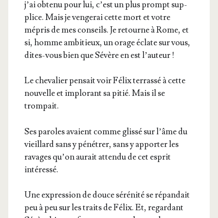
j’ai obte­nu pour lui, c’est un plus prompt sup­
plice. Mais je ven­ge­rai cette mort et votre
mépris de mes conseils. Je retourne à Rome, et
si, homme ambi­tieux, un orage éclate sur vous,
dites-vous bien que Sévère en est l’auteur !
Le che­va­lier pen­sait voir Félix ter­ras­sé à cette
nou­velle et implo­rant sa pitié. Mais il se
trompait.
Ses paroles avaient comme glis­sé sur l’âme du
vieillard sans y péné­trer, sans y appor­ter les
ravages qu’on aurait atten­du de cet esprit
intéressé.
Une expres­sion de douce séré­ni­té se répan­dait
peu à peu sur les traits de Félix. Et, regar­dant