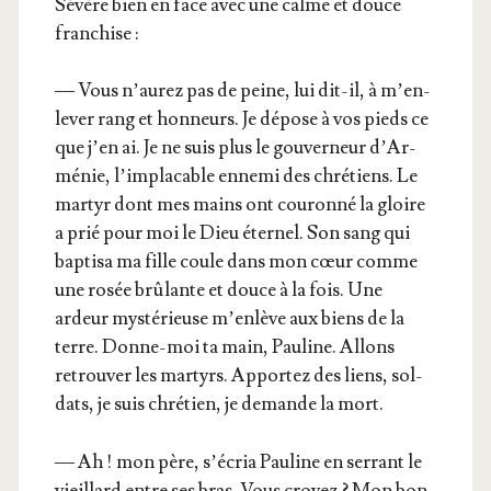
Sévère bien en face avec une calme et douce
franchise :
— Vous n’au­rez pas de peine, lui dit-il, à m’en­
le­ver rang et hon­neurs. Je dépose à vos pieds ce
que j’en ai. Je ne suis plus le gou­ver­neur d’Ar­
mé­nie, l’im­pla­cable enne­mi des chré­tiens. Le
mar­tyr dont mes mains ont cou­ron­né la gloire
a prié pour moi le Dieu éter­nel. Son sang qui
bap­ti­sa ma fille coule dans mon cœur comme
une rosée brû­lante et douce à la fois. Une
ardeur mys­té­rieuse m’en­lève aux biens de la
terre. Donne-moi ta main, Pau­line. Allons
retrou­ver les mar­tyrs. Appor­tez des liens, sol­
dats, je suis chré­tien, je demande la mort.
— Ah ! mon père, s’é­cria Pau­line en ser­rant le
vieillard entre ses bras. Vous croyez ? Mon bon­