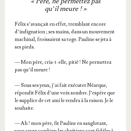
« Père, ne permettez pas
qu’il meure ! »
Félix s’a­van­çait en effet, trem­blant encore
d’in­di­gna­tion ; ses mains, dans un mou­ve­ment
machi­nal, frois­saient sa toge. Pau­line se jeta à
ses pieds.
— Mon père, cria-t-elle, pitié ! Ne per­met­tez
pas qu’il meure !
— Sous ses yeux, j’ai fait exé­cu­ter Néarque,
répon­dit Félix d’une voix sombre. J’es­père que
le sup­plice de cet ami le ren­dra à la rai­son. Je le
souhaite.
— Ah ! mon père, fit Pau­line en san­glo­tant,
vous savez com­bien les chré­tiens sont fidèles à