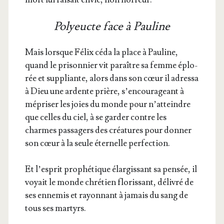
Polyeucte face à Pauline
Mais lorsque Félix céda la place à Pau­line,
quand le pri­son­nier vit paraître sa femme éplo­
rée et sup­pliante, alors dans son cœur il adres­sa
à Dieu une ardente prière, s’en­cou­ra­geant à
mépri­ser les joies du monde pour n’at­teindre
que celles du ciel, à se gar­der contre les
charmes pas­sa­gers des créa­tures pour don­ner
son cœur à la seule éter­nelle perfection.
Et l’es­prit pro­phé­tique élar­gis­sant sa pen­sée, il
voyait le monde chré­tien flo­ris­sant, déli­vré de
ses enne­mis et rayon­nant à jamais du sang de
tous ses martyrs.