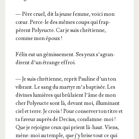
— Père cruel, dit la jeune femme, voi­ci mon
cœur. Perce-le des mêmes coups qui frap­
pèrent Poly­eucte. Car je suis chré­tienne,
comme mon époux !
Félix eut un gémis­se­ment. Ses yeux s’a­gran­
dirent d’un étrange effroi.
— Je suis chré­tienne, reprit Pau­line d’un ton
vibrant. Le sang du mar­tyr m’a bap­ti­sée. Les
divines lumières qui brû­laient l’âme de mon
cher Poly­eucte sont là, devant moi, illu­mi­nant
ciel et terre. Je crois ! Pour conser­ver ton titre et
ta faveur auprès de Decius, condamne-moi !
Que je rejoigne ceux qui prient là-haut. Viens,
mène-moi au temple, que j’y brise tout ce qui