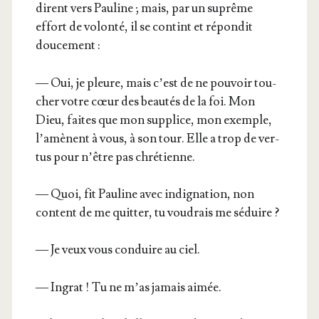
dirent vers Pau­line ; mais, par un suprême
effort de volon­té, il se contint et répon­dit
doucement :
— Oui, je pleure, mais c’est de ne pou­voir tou­
cher votre cœur des beau­tés de la foi. Mon
Dieu, faites que mon sup­plice, mon exemple,
l’a­mènent à vous, à son tour. Elle a trop de ver­
tus pour n’être pas chrétienne.
— Quoi, fit Pau­line avec indi­gna­tion, non
content de me quit­ter, tu vou­drais me séduire ?
— Je veux vous conduire au ciel.
— Ingrat ! Tu ne m’as jamais aimée.