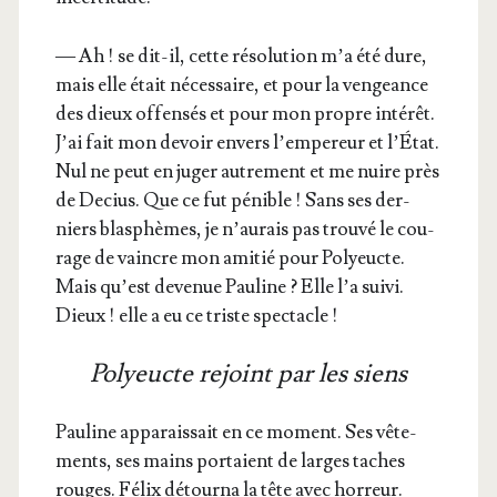
— Ah ! se dit-il, cette réso­lu­tion m’a été dure,
mais elle était néces­saire, et pour la ven­geance
des dieux offen­sés et pour mon propre inté­rêt.
J’ai fait mon devoir envers l’empereur et l’É­tat.
Nul ne peut en juger autre­ment et me nuire près
de Decius. Que ce fut pénible ! Sans ses der­
niers blas­phèmes, je n’au­rais pas trou­vé le cou­
rage de vaincre mon ami­tié pour Poly­eucte.
Mais qu’est deve­nue Pau­line ? Elle l’a sui­vi.
Dieux ! elle a eu ce triste spectacle !
Polyeucte rejoint par les siens
Pau­line appa­rais­sait en ce moment. Ses vête­
ments, ses mains por­taient de larges taches
rouges. Félix détour­na la tête avec horreur.