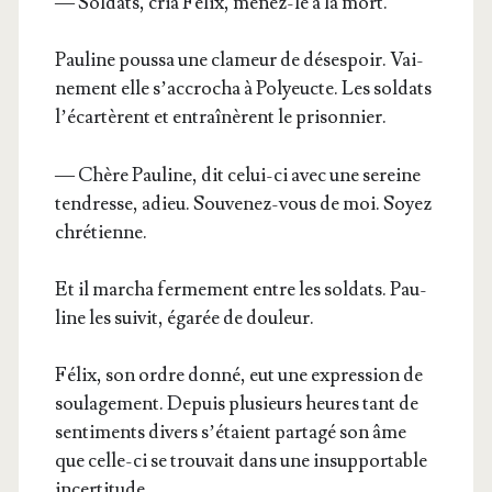
— Sol­dats, cria Félix, menez-le à la mort.
Pau­line pous­sa une cla­meur de déses­poir. Vai­
ne­ment elle s’ac­cro­cha à Poly­eucte. Les sol­dats
l’é­car­tèrent et entraî­nèrent le prisonnier.
— Chère Pau­line, dit celui-ci avec une sereine
ten­dresse, adieu. Sou­ve­nez-vous de moi. Soyez
chrétienne.
Et il mar­cha fer­me­ment entre les sol­dats. Pau­
line les sui­vit, éga­rée de douleur.
Félix, son ordre don­né, eut une expres­sion de
sou­la­ge­ment. Depuis plu­sieurs heures tant de
sen­ti­ments divers s’é­taient par­ta­gé son âme
que celle-ci se trou­vait dans une insup­por­table
incertitude.