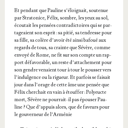
Et pen­dant que Pau­line s’é­loi­gnait, sou­te­nue
par Stra­to­nice, Félix, sombre, les yeux au sol,
écou­tait les pen­sées contra­dic­toires qui se par­
ta­geaient son esprit : sa pitié, sa ten­dresse pour
sa fille, sa colère d’a­voir été ain­si bafoué aux
regards de tous, sa crainte que Sévère, comme
envoyé de Rome, ne fit sur son compte un rap­
port défa­vo­rable, un reste d’at­ta­che­ment pour
son gendre venaient tour à tour le pous­ser vers
l’in­dul­gence ou la rigueur. Et par­fois se fai­sait
jour dans l’o­rage de cette âme une pen­sée que
Félix cher­chait en vain à étouf­fer : Poly­eucte
mort, Sévère ne pour­rait-il pas épou­ser Pau­
line ? Que d’ap­puis alors, que de faveurs pour
le gou­ver­neur de l’Arménie