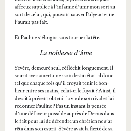
affreux sup­plice à l’in­fa­mie d’u­nir mon sort au
sort de celui, qui, pou­vant sau­ver Poly­eucte, ne
l’au­rait pas fait.
Et Pau­line s’é­loi­gna sans tour­ner la tête.
La noblesse d’âme
Sévère, demeu­ré seul, réflé­chit lon­gue­ment. Il
sou­rit avec amer­tume : son des­tin était-il donc
tel que chaque fois qu’il croyait tenir le bon­
heur entre ses mains, celui-ci le fuyait ? Ain­si, il
devait à pré­sent obte­nir la vie de son rival et lui
redon­ner Pau­line ? Pas un ins­tant la pen­sée
d’une défa­veur pos­sible auprès de Decius dans
le fait pour lui de défendre un chré­tien ne s’ar­
rê­ta dans son esprit. Sévère avait la fier­té de sa