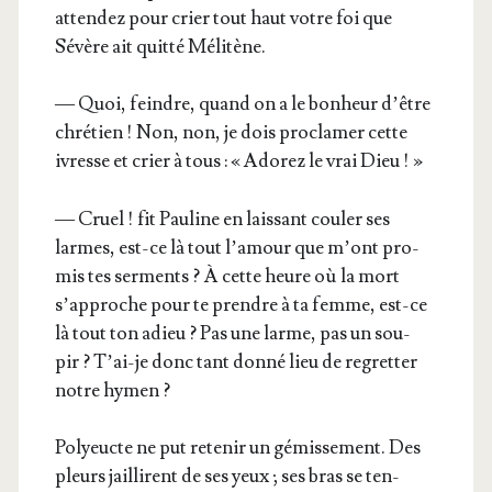
atten­dez pour crier tout haut votre foi que
Sévère ait quit­té Mélitène.
— Quoi, feindre, quand on a le bon­heur d’être
chré­tien ! Non, non, je dois pro­cla­mer cette
ivresse et crier à tous : « Ado­rez le vrai Dieu ! »
— Cruel ! fit Pau­line en lais­sant cou­ler ses
larmes, est-ce là tout l’a­mour que m’ont pro­
mis tes ser­ments ? À cette heure où la mort
s’ap­proche pour te prendre à ta femme, est-ce
là tout ton adieu ? Pas une larme, pas un sou­
pir ? T’ai-je donc tant don­né lieu de regret­ter
notre hymen ?
Poly­eucte ne put rete­nir un gémis­se­ment. Des
pleurs jaillirent de ses yeux ; ses bras se ten­