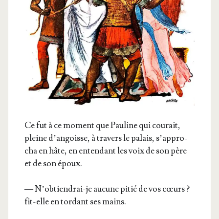
Ce fut à ce moment que Pau­line qui cou­rait,
pleine d’an­goisse, à tra­vers le palais, s’ap­pro­
cha en hâte, en enten­dant les voix de son père
et de son époux.
— N’ob­tien­drai-je aucune pitié de vos cœurs ?
fit-elle en tor­dant ses mains.