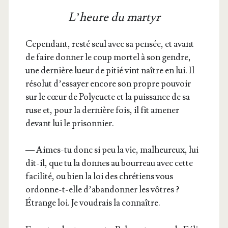
L’heure du martyr
Cepen­dant, res­té seul avec sa pen­sée, et avant
de faire don­ner le coup mor­tel à son gendre,
une der­nière lueur de pitié vint naître en lui. Il
réso­lut d’es­sayer encore son propre pou­voir
sur le cœur de Poly­eucte et la puis­sance de sa
ruse et, pour la der­nière fois, il fit ame­ner
devant lui le prisonnier.
— Aimes-tu donc si peu la vie, mal­heu­reux, lui
dit-il, que tu la donnes au bour­reau avec cette
faci­li­té, ou bien la loi des chré­tiens vous
ordonne-t-elle d’a­ban­don­ner les vôtres ?
Étrange loi. Je vou­drais la connaître.