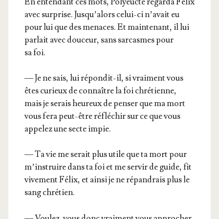
En enten­dant ces mots, Poly­eucte regar­da Félix
avec sur­prise. Jus­qu’a­lors celui-ci n’a­vait eu
pour lui que des menaces. Et main­te­nant, il lui
par­lait avec dou­ceur, sans sar­casmes pour
sa foi.
— Je ne sais, lui répon­dit-il, si vrai­ment vous
êtes curieux de connaître la foi chré­tienne,
mais je serais heu­reux de pen­ser que ma mort
vous fera peut-être réflé­chir sur ce que vous
appe­lez une secte impie.
— Ta vie me serait plus utile que ta mort pour
m’ins­truire dans ta foi et me ser­vir de guide, fit
vive­ment Félix, et ain­si je ne répan­drais plus le
sang chrétien.
— Vou­lez-vous donc vrai­ment vous appro­cher