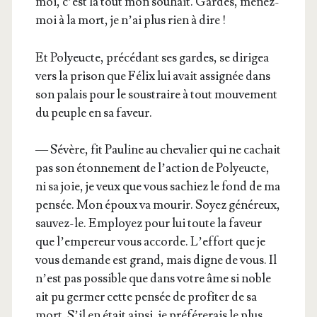
moi, c’est là tout mon sou­hait. Gardes, menez-
moi à la mort, je n’ai plus rien à dire !
Et Poly­eucte, pré­cé­dant ses gardes, se diri­gea
vers la pri­son que Félix lui avait assi­gnée dans
son palais pour le sous­traire à tout mou­ve­ment
du peuple en sa faveur.
— Sévère, fit Pau­line au che­va­lier qui ne cachait
pas son éton­ne­ment de l’ac­tion de Poly­eucte,
ni sa joie, je veux que vous sachiez le fond de ma
pen­sée. Mon époux va mou­rir. Soyez géné­reux,
sau­vez-le. Employez pour lui toute la faveur
que l’empereur vous accorde. L’ef­fort que je
vous demande est grand, mais digne de vous. Il
n’est pas pos­sible que dans votre âme si noble
ait pu ger­mer cette pen­sée de pro­fi­ter de sa
mort. S’il en était ain­si, je pré­fé­re­rais le plus