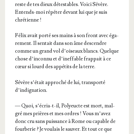
reste de tes dieux détes­tables. Voi­ci Sévère.
Entends-moi répé­ter devant lui que je suis
chrétienne !
Félix avait por­té ses mains à son front avec éga­
re­ment. Il sen­tait dans son âme des­cendre
comme un grand vol d’oi­seaux blancs. Quelque
chose d’in­con­nu et d’i­nef­fable frap­pait à ce
cœur si lourd des appé­tits de la terre.
Sévère s’é­tait appro­ché de lui, trans­por­té
d’indignation.
— Quoi, s’é­cria-t-il, Poly­eucte est mort, mal­
gré mes prières et mes ordres ! Vous m’a­vez
donc cru sans puis­sance à Rome ou capable de
four­be­rie ? Je vou­lais le sau­ver. Et tout ce que