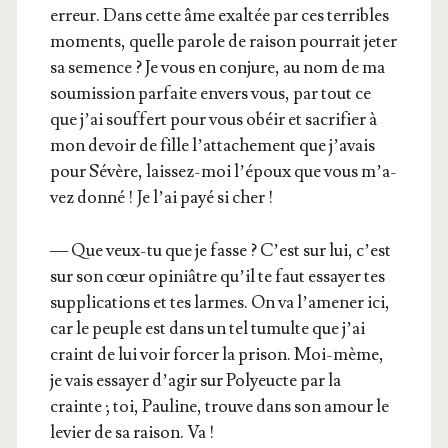
erreur. Dans cette âme exal­tée par ces ter­ribles
moments, quelle parole de rai­son pour­rait jeter
sa semence ? Je vous en conjure, au nom de ma
sou­mis­sion par­faite envers vous, par tout ce
que j’ai souf­fert pour vous obéir et sacri­fier à
mon devoir de fille l’at­ta­che­ment que j’a­vais
pour Sévère, lais­sez-moi l’é­poux que vous m’a­
vez don­né ! Je l’ai payé si cher !
— Que veux-tu que je fasse ? C’est sur lui, c’est
sur son cœur opi­niâtre qu’il te faut essayer tes
sup­pli­ca­tions et tes larmes. On va l’a­me­ner ici,
car le peuple est dans un tel tumulte que j’ai
craint de lui voir for­cer la pri­son. Moi-mème,
je vais essayer d’a­gir sur Poly­eucte par la
crainte ; toi, Pau­line, trouve dans son amour le
levier de sa rai­son. Va !