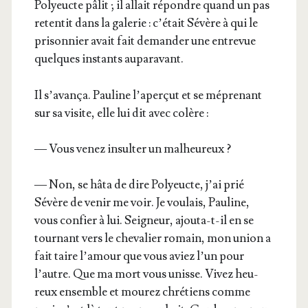
Poly­eucte pâlit ; il allait répondre quand un pas
reten­tit dans la gale­rie : c’é­tait Sévère à qui le
pri­son­nier avait fait deman­der une entre­vue
quelques ins­tants auparavant.
Il s’a­van­ça. Pau­line l’a­per­çut et se mépre­nant
sur sa visite, elle lui dit avec colère :
— Vous venez insul­ter un malheureux ?
— Non, se hâta de dire Poly­eucte, j’ai prié
Sévère de venir me voir. Je vou­lais, Pau­line,
vous confier à lui. Sei­gneur, ajou­ta-t-il en se
tour­nant vers le che­va­lier romain, mon union a
fait taire l’a­mour que vous aviez l’un pour
l’autre. Que ma mort vous unisse. Vivez heu­
reux ensemble et mou­rez chré­tiens comme