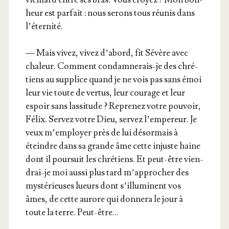
heur est par­fait : nous serons tous réunis dans
l’éternité.
— Mais vivez, vivez d’a­bord, fit Sévère avec
cha­leur. Com­ment condam­ne­rais-je des chré­
tiens au sup­plice quand je ne vois pas sans émoi
leur vie toute de ver­tus, leur cou­rage et leur
espoir sans las­si­tude ? Repre­nez votre pou­voir,
Félix. Ser­vez votre Dieu, ser­vez l’empereur. Je
veux m’employer près de lui désor­mais à
éteindre dans sa grande âme cette injuste haine
dont il pour­suit les chré­tiens. Et peut-être vien­
drai-je moi aus­si plus tard m’ap­pro­cher des
mys­té­rieuses lueurs dont s’illu­minent vos
âmes, de cette aurore qui don­ne­ra le jour à
toute la terre. Peut-être…