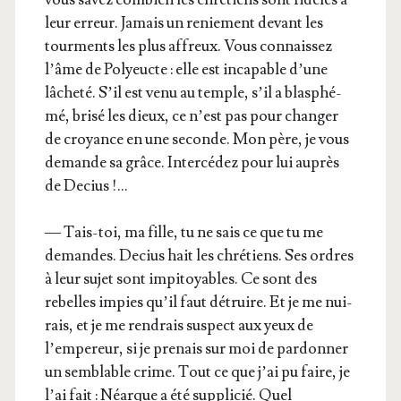
leur erreur. Jamais un renie­ment devant les
tour­ments les plus affreux. Vous connais­sez
l’âme de Poly­eucte : elle est inca­pable d’une
lâche­té. S’il est venu au temple, s’il a blas­phé­
mé, bri­sé les dieux, ce n’est pas pour chan­ger
de croyance en une seconde. Mon père, je vous
demande sa grâce. Inter­cé­dez pour lui auprès
de Decius !…
— Tais-toi, ma fille, tu ne sais ce que tu me
demandes. Decius hait les chré­tiens. Ses ordres
à leur sujet sont impi­toyables. Ce sont des
rebelles impies qu’il faut détruire. Et je me nui­
rais, et je me ren­drais sus­pect aux yeux de
l’empereur, si je pre­nais sur moi de par­don­ner
un sem­blable crime. Tout ce que j’ai pu faire, je
l’ai fait : Néarque a été sup­pli­cié. Quel