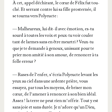
À cet, appel déchi­rant, le cœur de Félix fut tou­
ché. Et ser­rant contre lui sa fille pros­ter­née, il
se tour­na vers Polyeucte :
— Mal­heu­reux, lui dit-il avec émo­tion, es-tu
sourd à toutes les voix et peux-tu voir cou­ler
tant de larmes sans en être meur­tri ? Veux-tu
que je te demande à genoux, unis­sant pour te
prier mon ami­tié à son amour, de renon­cer à ta
folle erreur ?
— Ruses de l’en­fer, s’é­cria Poly­eucte levant les
yeux au ciel dans une ardente prière, vous
essayez, par tous les moyens, de bri­ser mon
cœur, de l’a­me­ner à renon­cer à son bien idéal.
Assez ! la terre ne peut rien m’of­frir. Tout y est
sans joie et sans durée. Je n’a­dore qu’un Dieu,