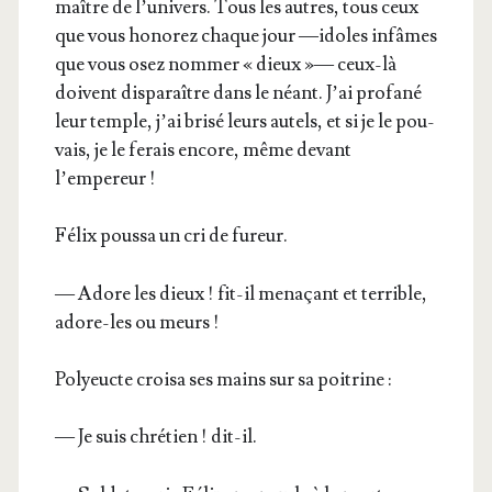
maître de l’u­ni­vers. Tous les autres, tous ceux
que vous hono­rez chaque jour —idoles infâmes
que vous osez nom­mer « dieux »— ceux-là
doivent dis­pa­raître dans le néant. J’ai pro­fa­né
leur temple, j’ai bri­sé leurs autels, et si je le pou­
vais, je le ferais encore, même devant
l’empereur !
Félix pous­sa un cri de fureur.
— Adore les dieux ! fit-il mena­çant et ter­rible,
adore-les ou meurs !
Poly­eucte croi­sa ses mains sur sa poitrine :
— Je suis chré­tien ! dit-il.