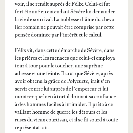
voir, il se ren­dit auprès de Félix. Celui-ci fut
fort éton­né en enten­dant Sévère lui deman­der
la vie de son rival. La noblesse d’âme du che­va­
lier romain ne pou­vait être com­prise par cette
pen­sée domi­née par l’in­té­rêt et le calcul.
Félix vit, dans cette démarche de Sévère, dans
les prières et les menaces que celui-ci employa
tour à tour pour le tou­cher, une suprême
adresse et une feinte. Il crut que Sévère, après
avoir obte­nu la grâce de Poly­eucte, irait s’en
ser­vir contre lui auprès de l’empereur et lui
mon­trer que bien à tort il don­nait sa confiance
à des hommes faciles à inti­mi­der. Il prê­ta à ce
vaillant homme de guerre les détours et les
ruses du vieux cour­ti­san, et il se fit sourd à toute
représentation.