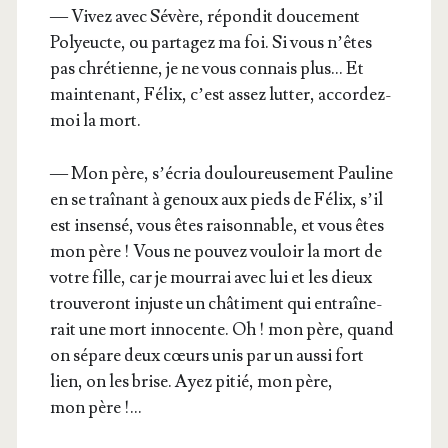
— Vivez avec Sévère, répon­dit dou­ce­ment
Poly­eucte, ou par­ta­gez ma foi. Si vous n’êtes
pas chré­tienne, je ne vous connais plus… Et
main­te­nant, Félix, c’est assez lut­ter, accor­dez-
moi la mort.
— Mon père, s’é­cria dou­lou­reu­se­ment Pau­line
en se traî­nant à genoux aux pieds de Félix, s’il
est insen­sé, vous êtes rai­son­nable, et vous êtes
mon père ! Vous ne pou­vez vou­loir la mort de
votre fille, car je mour­rai avec lui et les dieux
trou­ve­ront injuste un châ­ti­ment qui entraî­ne­
rait une mort inno­cente. Oh ! mon père, quand
on sépare deux cœurs unis par un aus­si fort
lien, on les brise. Ayez pitié, mon père,
mon père !…