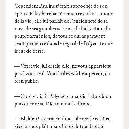
Cepen­dant Pau­line s’é­tait appro­chée de son
époux. Elle cher­chait à remettre en lui l’a­mour
de la vie ; elle lui par­lait de l’an­cien­ne­té de sa
race, de ses grandes actions, de l’af­fec­tion du
peuple armé­nien, de tout ce qui aupa­ra­vant
avait pu mettre dans le regard de Poly­eucte une
lueur de fierté.
— Votre vie, lui disait-elle, ne vous appar­tient
pas à vous seul. Vous la devez à l’empereur, au
bien public.
— C’est vrai, fit Poly­eucte, mais je la dois bien
plus encore au Dieu qui me la donne.
— Eh bien ! s’é­cria Pau­line, ado­rez-le ce Dieu,
si cela vous plaît, mais faites-le tout bas ou