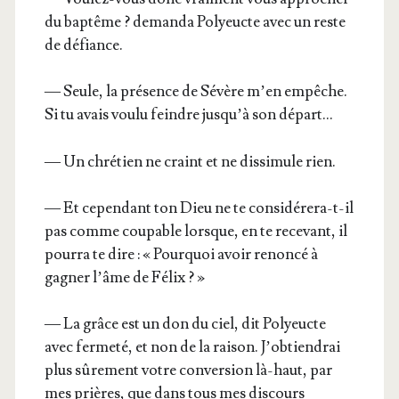
du bap­tême ? deman­da Poly­eucte avec un reste
de défiance.
— Seule, la pré­sence de Sévère m’en empêche.
Si tu avais vou­lu feindre jus­qu’à son départ…
— Un chré­tien ne craint et ne dis­si­mule rien.
— Et cepen­dant ton Dieu ne te consi­dé­re­ra-t-il
pas comme cou­pable lorsque, en te rece­vant, il
pour­ra te dire : « Pour­quoi avoir renon­cé à
gagner l’âme de Félix ? »
— La grâce est un don du ciel, dit Poly­eucte
avec fer­me­té, et non de la rai­son. J’ob­tien­drai
plus sûre­ment votre conver­sion là-haut, par
mes prières, que dans tous mes dis­cours