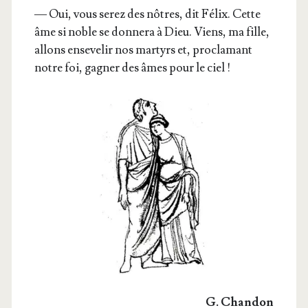
— Oui, vous serez des nôtres, dit Félix. Cette
âme si noble se don­ne­ra à Dieu. Viens, ma fille,
allons ense­ve­lir nos mar­tyrs et, pro­cla­mant
notre foi, gagner des âmes pour le ciel !
G. Chan­don