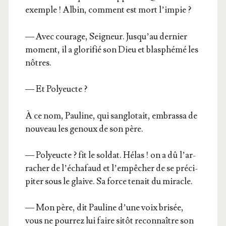
exemple ! Albin, com­ment est mort l’impie ?
— Avec cou­rage, Sei­gneur. Jus­qu’au der­nier
moment, il a glo­ri­fié son Dieu et blas­phé­mé les
nôtres.
— Et Polyeucte ?
À ce nom, Pau­line, qui san­glo­tait, embras­sa de
nou­veau les genoux de son père.
— Poly­eucte ? fit le sol­dat. Hélas ! on a dû l’ar­
ra­cher de l’é­cha­faud et l’empêcher de se pré­ci­
pi­ter sous le glaive. Sa force tenait du miracle.
— Mon père, dit Pau­line d’une voix bri­sée,
vous ne pour­rez lui faire sitôt recon­naître son