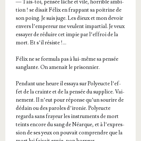
— Tais-toi, pen­sée lâche et vile, hor­rible ambi­
tion ! se disait Félix en frap­pant sa poi­trine de
son poing. Je suis juge. Les dieux et mon devoir
envers l’empereur me veulent impar­tial. Je veux
essayer de réduire cet impie par l’ef­froi de la
mort. Et s’il résiste !…
Félix ne se for­mu­la pas à lui-même sa pen­sée
san­glante. On ame­nait le prisonnier.
Pen­dant une heure il essaya sur Poly­eucte l’ef­
fet de la crainte et de la pen­sée du sup­plice. Vai­
ne­ment. Il n’eut pour réponse qu’un sou­rire de
dédain ou des paroles d’i­ro­nie. Poly­eucte
regar­da sans frayeur les ins­tru­ments de mort
teints encore du sang de Néarque, et à l’ex­pres­
sion de ses yeux on pou­vait com­prendre que la
mort lui fai­sait envie, non horreur.