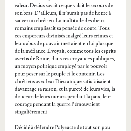
valeur. Decius savait ce que valait le secours de
son bras. D’ailleurs, il n’au­rait pas de honte à
sau­ver un chré­tien. La mul­ti­tude des dieux
romains emplis­sait sa pen­sée de doute. Tous
ces empe­reurs divi­ni­sés mal­gré leurs crimes et
leurs abus de pou­voir met­taient en lui plus que
de la méfiance. Il voyait, comme tous les esprits
aver­tis de Rome, dans ces croyances publiques,
un moyen poli­tique employé par le pou­voir
pour peser sur le peuple et le conte­nir. Les
chré­tiens avec leur Dieu unique satis­fai­saient
davan­tage sa rai­son, et la pure­té de leurs vies, la
dou­ceur de leurs mœurs pen­dant la paix, leur
cou­rage pen­dant la guerre l’é­mou­vaient
singulièrement.
Déci­dé à défendre Poly­eucte de tout son pou­