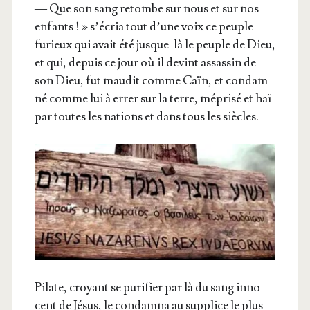
— Que son sang retombe sur nous et sur nos
enfants ! » s’écria tout d’une voix ce peuple
furieux qui avait été jusque-là le peuple de Dieu,
et qui, depuis ce jour où il devint assas­sin de
son Dieu, fut mau­dit comme Caïn, et condam­
né comme lui à errer sur la terre, mépri­sé et haï
par toutes les nations et dans tous les siècles.
Pilate, croyant se puri­fier par là du sang inno­
cent de Jésus, le condam­na au sup­plice le plus