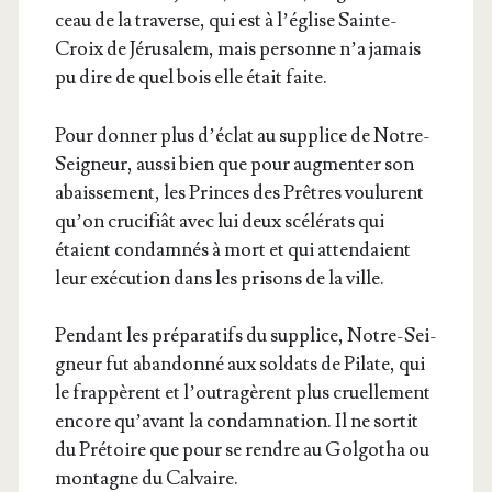
ceau de la tra­verse, qui est à l’église Sainte-
Croix de Jéru­sa­lem, mais per­sonne n’a jamais
pu dire de quel bois elle était faite.
Pour don­ner plus d’éclat au sup­plice de Notre-
Sei­gneur, aus­si bien que pour aug­men­ter son
abais­se­ment, les Princes des Prêtres vou­lurent
qu’on cru­ci­fiât avec lui deux scé­lé­rats qui
étaient condam­nés à mort et qui atten­daient
leur exé­cu­tion dans les pri­sons de la ville.
Pen­dant les pré­pa­ra­tifs du sup­plice, Notre-Sei­
gneur fut aban­don­né aux sol­dats de Pilate, qui
le frap­pèrent et l’outragèrent plus cruel­le­ment
encore qu’avant la condam­na­tion. Il ne sor­tit
du Pré­toire que pour se rendre au Gol­go­tha ou
mon­tagne du Calvaire.