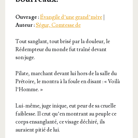
Ouvrage :
Évangile d’une grand’mère
|
Auteur :
Ségur, Comtesse de
Tout san­glant, tout bri­sé par la dou­leur, le
Rédemp­teur du monde fut traî­né devant
son juge.
Pilate, mar­chant devant lui hors de la salle du
Pré­toire, le mon­tra à la foule en disant : « Voi­là
l’Homme. »
Lui-même, juge inique, eut peur de sa cruelle
fai­blesse. Il crut qu’en mon­trant au peuple ce
corps ensan­glan­té, ce visage déchi­ré, ils
auraient pitié de lui.