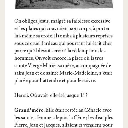
On obli­gea Jésus, mal­gré sa fai­blesse exces­sive
et les plaies qui cou­vraient son corps, à por­ter
lui-même sa croix. Il tom­ba à plu­sieurs reprises
sous ce cruel far­deau qui pour­tant lui était cher
parce qu’il devait ser­vir à la rédemp­tion des
hommes. On voit encore la place où la très
sainte Vierge Marie, sa mère, accom­pa­gnée de
saint Jean et de sainte Marie-Made­leine, s’était
pla­cée pour l’attendre et pour le suivre.
Hen­ri.
Où avait-elle été jusque-là ?
Grand’mère.
Elle était res­tée au Cénacle avec
les saintes femmes depuis la Cène ; les dis­ciples
Pierre, Jean et Jacques, allaient et venaient pour