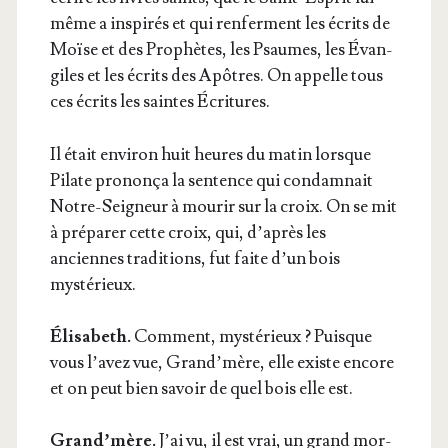
même a ins­pi­rés et qui ren­ferment les écrits de
Moïse et des Pro­phètes, les Psaumes, les Évan­
giles et les écrits des Apôtres. On appelle tous
ces écrits les saintes Écritures.
Il était envi­ron huit heures du matin lorsque
Pilate pro­non­ça la sen­tence qui condam­nait
Notre-Sei­gneur à mou­rir sur la croix. On se mit
à pré­pa­rer cette croix, qui, d’après les
anciennes tra­di­tions, fut faite d’un bois
mystérieux.
Éli­sa­beth.
Com­ment, mys­té­rieux ? Puisque
vous l’avez vue, Grand’mère, elle existe encore
et on peut bien savoir de quel bois elle est.
Grand’mère.
J’ai vu, il est vrai, un grand mor­