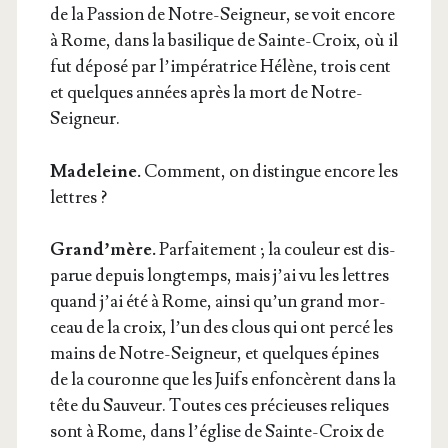
de la Pas­sion de Notre-Sei­gneur, se voit encore
à Rome, dans la basi­lique de Sainte-Croix, où il
fut dépo­sé par l’impératrice Hélène, trois cent
et quelques années après la mort de Notre-
Seigneur.
Made­leine.
Com­ment, on dis­tingue encore les
lettres ?
Grand’mère.
Par­fai­te­ment ; la cou­leur est dis­
pa­rue depuis long­temps, mais j’ai vu les lettres
quand j’ai été à Rome, ain­si qu’un grand mor­
ceau de la croix, l’un des clous qui ont per­cé les
mains de Notre-Sei­gneur, et quelques épines
de la cou­ronne que les Juifs enfon­cèrent dans la
tête du Sau­veur. Toutes ces pré­cieuses reliques
sont à Rome, dans l’église de Sainte-Croix de