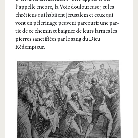
l’appelle encore, la Voie dou­lou­reuse ; et les
chré­tiens qui habitent Jéru­sa­lem et ceux qui
vont en pèle­ri­nage peuvent par­cou­rir une par­
tie de ce che­min et bai­gner de leurs larmes les
pierres sanc­ti­fiées par le sang du Dieu
Rédempteur.