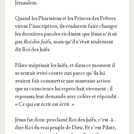
Jérusalem.
Quand les Pha­ri­siens et les Princes des Prêtres
virent l’inscription, ils vou­lurent faire chan­ger
les der­nières paroles en disant que Jésus n’était
pas
Roi des Juifs
, mais qu’il s’était seule­ment
dit Roi des Juifs.
Pilate mépri­sait les Juifs, et dans ce moment il
se sen­tait irri­té contre eux parce qu’ils lui
avaient fait com­mettre une mau­vaise action
que sa conscience lui repro­chait vive­ment ; il
repous­sa leur demande avec colère et répon­dit :
« Ce qui est écrit est écrit. »
Jésus fut donc pro­cla­mé Roi des Juifs, c’est-à-
dire Roi du vrai peuple de Dieu. Et c’est Pilate,