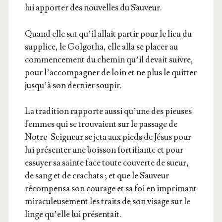
lui appor­ter des nou­velles du Sauveur.
Quand elle sut qu’il allait par­tir pour le lieu du
sup­plice, le Gol­go­tha, elle alla se pla­cer au
com­men­ce­ment du che­min qu’il devait suivre,
pour l’accompagner de loin et ne plus le quit­ter
jusqu’à son der­nier soupir.
La tra­di­tion rap­porte aus­si qu’une des pieuses
femmes qui se trou­vaient sur le pas­sage de
Notre-Sei­gneur se jeta aux pieds de Jésus pour
lui pré­sen­ter une bois­son for­ti­fiante et pour
essuyer sa sainte face toute cou­verte de sueur,
de sang et de cra­chats ; et que le Sau­veur
récom­pen­sa son cou­rage et sa foi en impri­mant
mira­cu­leu­se­ment les traits de son visage sur le
linge qu’elle lui présentait.