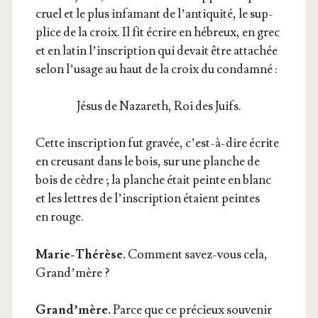
cruel et le plus infa­mant de l’antiquité, le sup­
plice de la croix. Il fit écrire en hébreux, en grec
et en latin l’inscription qui devait être atta­chée
selon l’usage au haut de la croix du condamné :
Jésus de Naza­reth, Roi des Juifs.
Cette ins­crip­tion fut gra­vée, c’est-à-dire écrite
en creu­sant dans le bois, sur une planche de
bois de cèdre ; la planche était peinte en blanc
et les lettres de l’inscription étaient peintes
en rouge.
Marie-Thé­rèse.
Com­ment savez-vous cela,
Grand’mère ?
Grand’mère.
Parce que ce pré­cieux sou­ve­nir