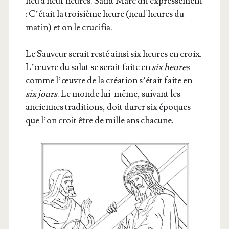
lieu à neuf heures. Saint Marc dit expres­sé­ment
:
C’était la troi­sième heure (neuf heures du
matin) et on le crucifia.
Le Sau­veur serait res­té ain­si six heures en croix.
L’œuvre du salut se serait faite en
six heures
comme l’œuvre de la créa­tion s’était faite en
six jours
. Le monde lui-même, sui­vant les
anciennes tra­di­tions, doit durer six époques
que l’on croit être de mille ans chacune.