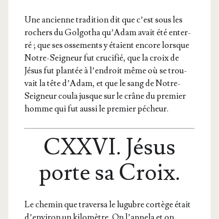
Une ancienne tra­di­tion dit que c’est sous les
rochers du Gol­go­tha qu’Adam avait été enter­
ré ; que ses osse­ments y étaient encore lorsque
Notre-Sei­gneur fut cru­ci­fié, que la croix de
Jésus fut plan­tée à l’endroit même où se trou­
vait la tête d’Adam, et que le sang de Notre-
Sei­gneur cou­la jusque sur le crâne du pre­mier
homme qui fut aus­si le pre­mier pécheur.
CXXVI. Jésus
porte sa Croix.
Le che­min que tra­ver­sa le lugubre cor­tège était
d’environ un kilo­mètre. On l’appela et on