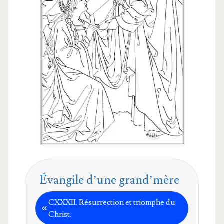
Évangile d’une grand’mère
CXXXII. Résur­rec­tion et triomphe du
Christ.