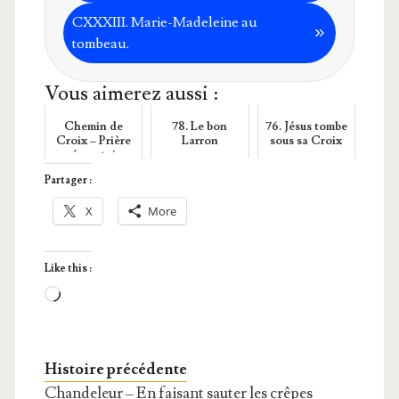
CXXXIII. Marie-Made­leine au
tombeau.
Vous aimerez aussi :
Chemin de
78. Le bon
76. Jésus tombe
Croix – Prière
Larron
sous sa Croix
préparatoire
Partager :
X
More
Like this :
Loa­
ding…
Histoire précédente
Chandeleur – En faisant sauter les crêpes