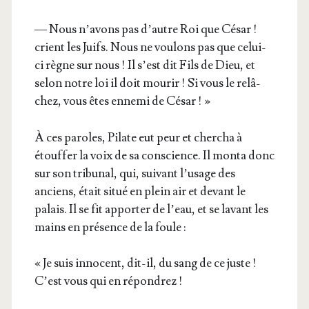
— Nous n’avons pas d’autre Roi que César !
crient les Juifs. Nous ne vou­lons pas que celui-
ci règne sur nous ! Il s’est dit Fils de Dieu, et
selon notre loi il doit mou­rir ! Si vous le relâ­
chez, vous êtes enne­mi de César ! »
À ces paroles, Pilate eut peur et cher­cha à
étouf­fer la voix de sa conscience. Il mon­ta donc
sur son tri­bu­nal, qui, sui­vant l’usage des
anciens, était situé en plein air et devant le
palais. Il se fit appor­ter de l’eau, et se lavant les
mains en pré­sence de la foule :
« Je suis inno­cent, dit-il, du sang de ce juste !
C’est vous qui en répondrez !