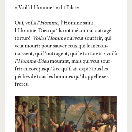
« Voi­là l’Homme ! » dit Pilate.
Oui, voi­là
l’Homme
, l’Homme saint,
l’Homme-Dieu qu’ils ont mécon­nu, outra­gé,
tor­tu­ré.
Voi­là l’Homme
qui veut souf­frir, qui
veut mou­rir pour sau­ver ceux qui le mécon­
naissent, qui l’outragent, qui le tor­turent ; voi­là
l’Homme-Dieu
mou­rant, mais qui veut souf­
frir encore jusqu’à ce qu’il ait expié tous les
péchés de tous les hommes qu’il appelle ses
frères.