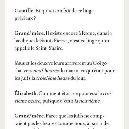
Camille.
Et qu’a‑t-on fait de ce linge
précieux ?
Grand’mère.
Il existe encore à Rome, dans la
basi­lique de Saint-Pierre ; c’est ce linge qu’on
appelle le Saint-Suaire.
Jésus et les deux voleurs arri­vèrent au Gol­go­
tha, vers
neuf
heures
du matin, ce qui était pour
les Juifs la
troi­sième heure
du jour.
Éli­sa­beth.
Com­ment était-ce pour eux la
troi­
sième heure
, puisque c’était
la neu­vième
.
Grand’mère.
Parce que
les Juifs ne comp­
taient pas les heures comme nous, à par­tir de