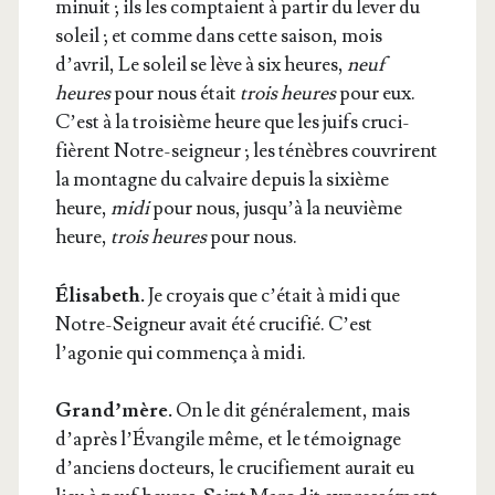
minuit ; ils les comp­taient à par­tir du lever du
soleil ; et comme dans cette sai­son, mois
d’avril, Le soleil se lève à six heures,
neuf
heures
pour nous était
trois heures
pour eux.
C’est à la troi­sième heure que les juifs cru­ci­
fièrent Notre-sei­gneur ; les ténèbres cou­vrirent
la mon­tagne du cal­vaire depuis la sixième
heure,
midi
pour nous, jusqu’à la neu­vième
heure,
trois heures
pour nous.
Éli­sa­beth.
Je croyais que c’était à midi que
Notre-Sei­gneur avait été cru­ci­fié. C’est
l’agonie qui com­men­ça à midi.
Grand’mère.
On le dit géné­ra­le­ment, mais
d’après l’Évangile même, et le témoi­gnage
d’anciens doc­teurs, le cru­ci­fie­ment aurait eu