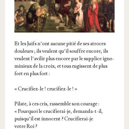
Et les Juifs n’ont aucune pitié de ses atroces
dou­leurs ; ils veulent qu’il souffre encore, ils
veulent l’avilir plus encore par le sup­plice igno­
mi­nieux de la croix, et tous rugissent de plus
fort en plus fort :
« Cru­ci­fiez-le ! crucifiez-le ! »
Pilate, à ces cris, ras­semble son cou­rage :
« Pour­quoi le cru­ci­fie­rai-je, deman­da-t-il,
puisqu’il est inno­cent ? Cru­ci­fie­rai-je
votre Roi ?