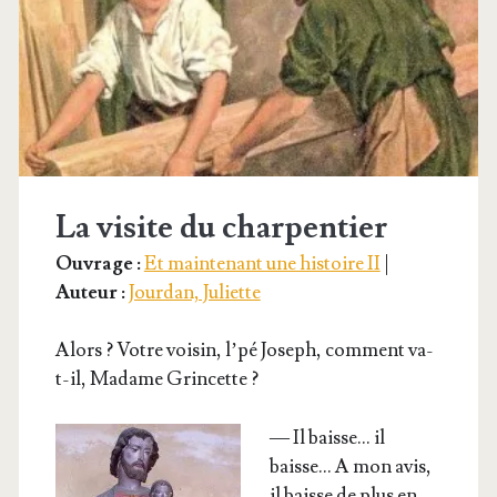
La visite du charpentier
Ouvrage :
Et maintenant une histoire II
|
Auteur :
Jourdan, Juliette
Alors ? Votre voi­sin, l’pé Joseph, com­ment va-
t-il, Madame Grincette ?
— Il baisse… il
baisse… A mon avis,
il baisse de plus en