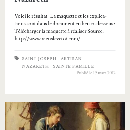
Voi­ci le résul­tat : La maquette et les expli­ca­
tions sont dans le docu­ment en lien ci-des­sous :
Télé­char­ger la maquette à réa­li­ser Source :
http://www.vienslevetoi.com/
SAINT JOSEPH
ARTISAN
NAZARETH
SAINTE FAMILLE
Publié le 19 mars 2012