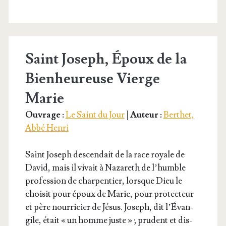
Saint Joseph, Époux de la
Bienheureuse Vierge
Marie
Ouvrage :
Le Saint du Jour
|
Auteur :
Berthet,
Abbé Henri
Saint Joseph des­cen­dait de la race royale de
David, mais il vivait à Naza­reth de l’humble
pro­fes­sion de char­pen­tier, lorsque Dieu le
choi­sit pour époux de Marie, pour pro­tec­teur
et père nour­ri­cier de Jésus. Joseph, dit l’É­van­
gile, était « un homme juste » ; pru­dent et dis­