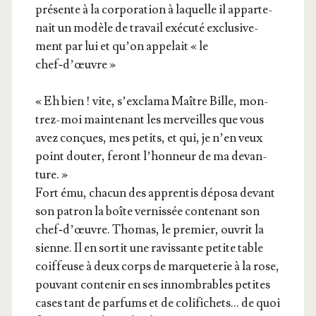
pré­sente à la cor­po­ra­tion à laquelle il appar­te­
nait un modèle de tra­vail exé­cu­té exclu­si­ve­
ment par lui et qu’on appe­lait « le
chef‑d’œuvre »
« Eh bien ! vite, s’ex­cla­ma Maître Bille, mon­
trez-moi main­te­nant les mer­veilles que vous
avez conçues, mes petits, et qui, je n’en veux
point dou­ter, feront l’hon­neur de ma devan­
ture. »
Fort ému, cha­cun des appren­tis dépo­sa devant
son patron la boîte ver­nis­sée conte­nant son
chef‑d’œuvre. Tho­mas, le pre­mier, ouvrit la
sienne. Il en sor­tit une ravis­sante petite table
coif­feuse à deux corps de mar­que­te­rie à la rose,
pou­vant conte­nir en ses innom­brables petites
cases tant de par­fums et de coli­fi­chets… de quoi