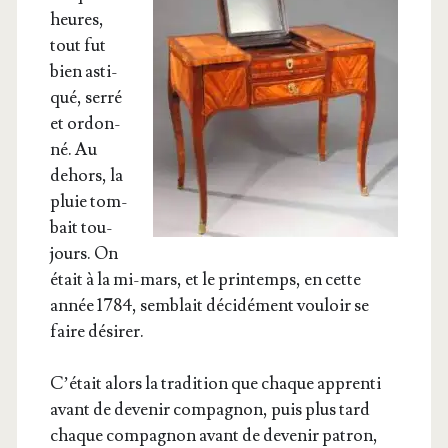
heures,
tout fut
bien asti­
qué, ser­ré
et ordon­
né. Au
dehors, la
pluie tom­
bait tou­
jours. On
était à la mi-mars, et le prin­temps, en cette
année 1784, sem­blait déci­dé­ment vou­loir se
faire désirer.
C’é­tait alors la tra­di­tion que chaque appren­ti
avant de deve­nir com­pa­gnon, puis plus tard
chaque com­pa­gnon avant de deve­nir patron,