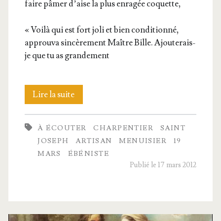
faire pâmer d’aise la plus enra­gée coquette,
« Voi­là qui est fort joli et bien condi­tion­né,
approu­va sin­cè­re­ment Maître Bille. Ajou­te­rais-
je que tu as grandement
Le
Lire la suite
miracle
À ÉCOUTER
CHARPENTIER
SAINT
de
JOSEPH
ARTISAN
MENUISIER
19
Mes­
MARS
ÉBÉNISTE
Publié le 17 mars 2012
sire
Joseph