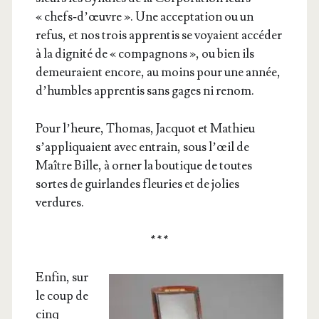
« chefs‑d’œuvre ». Une accep­ta­tion ou un
refus, et nos trois appren­tis se voyaient accé­der
à la digni­té de « com­pa­gnons », ou bien ils
demeu­raient encore, au moins pour une année,
d’humbles appren­tis sans gages ni renom.
Pour l’heure, Tho­mas, Jac­quot et Mathieu
s’ap­pli­quaient avec entrain, sous l’œil de
Maître Bille, à orner la bou­tique de toutes
sortes de guir­landes fleu­ries et de jolies
verdures.
* * *
Enfin, sur
le coup de
cinq