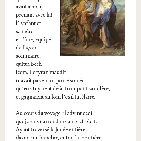
avait averti,
pre­nant avec lui
l’Enfant et
sa mère,
et l’âne, équi­pé
de façon
sommaire,
quit­ta Beth­
léem. Le tyran maudit
n’avait pas encor por­té son édit,
qu’eux fuyaient déjà, trom­pant sa colère,
et gagnaient au loin l’exil tutélaire.
Au cours du voyage, il advint ceci
que je vais nar­rer dans un bref récit.
Ayant tra­ver­sé la Judée entière,
ils ont pu fran­chir, enfin, la frontière,