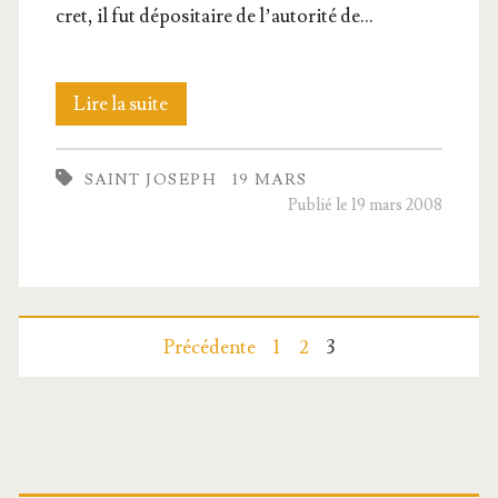
cret, il fut dépo­si­taire de l’au­to­ri­té de…
Saint
Lire la suite
Joseph,
SAINT JOSEPH
19 MARS
Époux
Publié le 19 mars 2008
de
la
Bien­
Pagination
Précédente
1
2
3
heu­
des
reuse
Vierge
publications
Barre
Marie