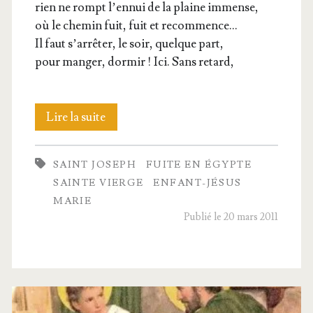
rien ne rompt l’ennui de la plaine immense,
où le che­min fuit, fuit et recommence…
Il faut s’arrêter, le soir, quelque part,
pour man­ger, dor­mir ! Ici. Sans retard,
Le
Lire la suite
man­
SAINT JOSEPH
FUITE EN ÉGYPTE
teau
SAINTE VIERGE
ENFANT-JÉSUS
de
MARIE
Publié le 20 mars 2011
la
Vierge