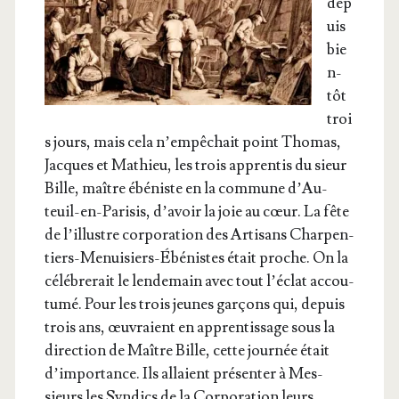
dep
uis
bie
n­
tôt
troi
s jours, mais cela n’empêchait point Tho­mas,
Jacques et Mathieu, les trois appren­tis du sieur
Bille, maître ébé­niste en la com­mune d’Au­
teuil-en-Pari­sis, d’a­voir la joie au cœur. La fête
de l’illustre cor­po­ra­tion des Arti­sans Char­pen­
tiers-Menui­siers-Ébé­nistes était proche. On la
célé­bre­rait le len­de­main avec tout l’é­clat accou­
tu­mé. Pour les trois jeunes gar­çons qui, depuis
trois ans, œuvraient en appren­tis­sage sous la
direc­tion de Maître Bille, cette jour­née était
d’im­por­tance. Ils allaient pré­sen­ter à Mes­
sieurs les Syn­dics de la Cor­po­ra­tion leurs