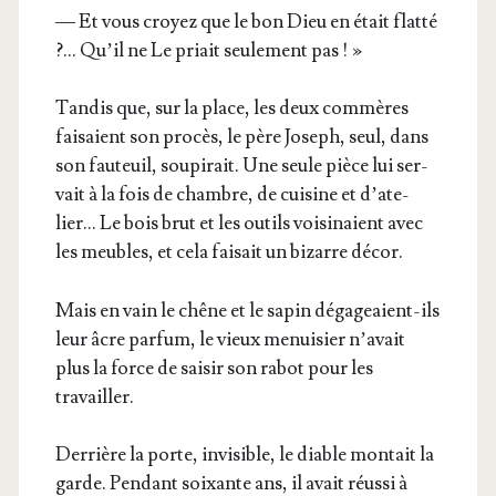
— Et vous croyez que le bon Dieu en était flat­té
?… Qu’il ne Le priait seule­ment pas ! »
Tan­dis que, sur la place, les deux com­mères
fai­saient son pro­cès, le père Joseph, seul, dans
son fau­teuil, sou­pi­rait. Une seule pièce lui ser­
vait à la fois de chambre, de cui­sine et d’a­te­
lier… Le bois brut et les outils voi­si­naient avec
les meubles, et cela fai­sait un bizarre décor.
Mais en vain le chêne et le sapin déga­geaient-ils
leur âcre par­fum, le vieux menui­sier n’avait
plus la force de sai­sir son rabot pour les
travailler.
Der­rière la porte, invi­sible, le diable mon­tait la
garde. Pen­dant soixante ans, il avait réus­si à