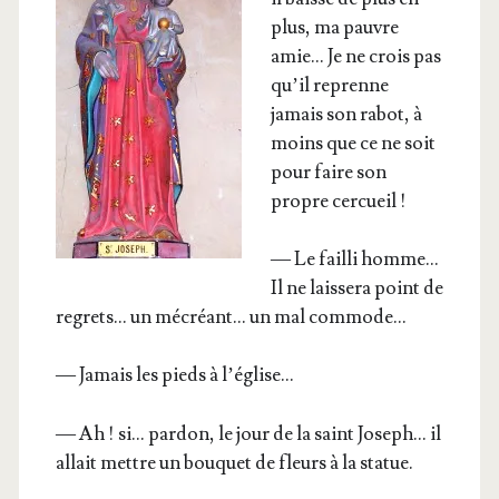
plus, ma pauvre
amie… Je ne crois pas
qu’il reprenne
jamais son rabot, à
moins que ce ne soit
pour faire son
propre cercueil !
— Le failli homme…
Il ne lais­se­ra point de
regrets… un mécréant… un mal commode…
— Jamais les pieds à l’église…
— Ah ! si… par­don, le jour de la saint Joseph… il
allait mettre un bou­quet de fleurs à la statue.