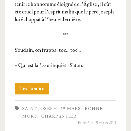
tenir le bon­homme éloi­gné de l’É­glise ; il eût
été cruel pour l’esprit malin que le père Joseph
lui échap­pât à l’heure dernière.
***
Sou­dain, on frap­pa : toc… toc…
« Qui est la ? ›› s’in­quié­ta Satan.
La
Lire la suite
visite
SAINT JOSEPH
19 MARS
BONNE
du
MORT
CHARPENTIER
charpentier
Publié le 19 mars 2011