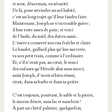
et sont, désor­mais, en sécurité.
De là, pour atteindre un sol habité,
c’est un long tra­jet qu’il leur fau­dra faire.
Main­te­nant, Joseph ne s’en trouble guère ;
il leur reste assez de pain ; et voici
de l’huile, du miel, des dattes aussi…
L’outre a conser­vé son eau fraîche et claire.
Le bau­det, gaillard plus qu’âne sur terre,
va son petit train, comme à l’ordinaire.
Et, s’il n’avait pas, au cœur, le souci
des enfants qu’Hérode abat sans merci,
saint Joseph, d’avoir si bien réussi,
rirait, dans sa barbe et dans sa prière.
C’est tou­jours, pour­tant, le sable et la pierre,
le morne désert, sans lac et sans bois !
À part un ché­tif pal­mier, quelquefois,