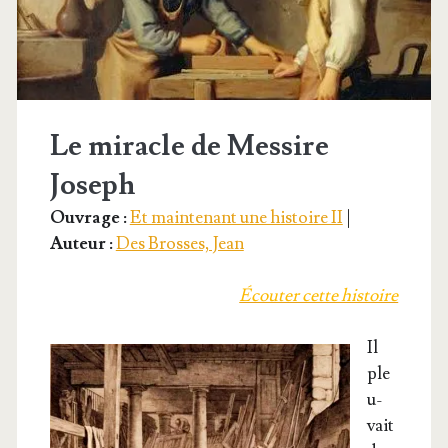
Le miracle de Messire
Joseph
Ouvrage :
Et maintenant une histoire II
|
Auteur :
Des Brosses, Jean
Écou­ter cette histoire
Il
ple
u­
vait