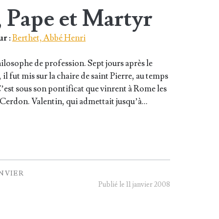
, Pape et Martyr
r :
Berthet, Abbé Henri
i­lo­sophe de pro­fes­sion. Sept jours après le
il fut mis sur la chaire de saint Pierre, au temps
est sous son pon­ti­fi­cat que vinrent à Rome les
 Cer­don. Valen­tin, qui admet­tait jus­qu’à…
ANVIER
Publié le 11 janvier 2008