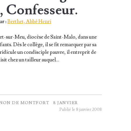
, Confesseur.
r :
Berthet, Abbé Henri
­­fort-sur-Meu, dio­cèse de Saint-Malo, dans une
ants. Dès le col­lège, il se fit remar­quer par sa
 ridi­cule un condis­ciple pauvre, il entre­prit de
ui­sit chez un tailleur auquel…
GNON DE MONTFORT
8 JANVIER
Publié le 8 janvier 2008