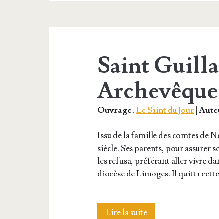
Saint Guill
Archevêque
Ouvrage :
Le Saint du Jour
|
Auteu
Issu de la famille des comtes de N
siècle. Ses parents, pour assu­rer so
les refu­sa, pré­fé­rant aller vivre
dio­cèse de Limoges. Il quit­ta cet
Saint
Lire la suite