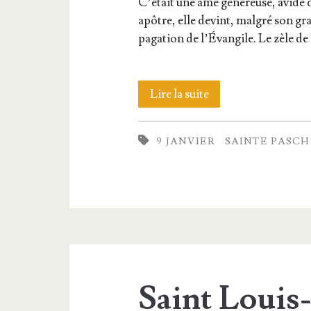
C’é­tait une âme géné­reuse, avide de 
apôtre, elle devint, mal­gré son gra
pa­ga­tion de l’É­van­gile. Le zèle d
Sainte
Lire la suite
Pascha­
9 JANVIER
SAINTE PASCH
sie,
Vierge
et
Martyre
Saint Louis