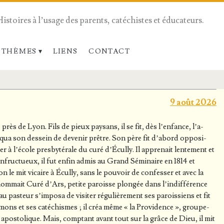
Histoires à l’usage des parents, catéchistes et éducateurs.
 THÈMES
LIENS
CONTACT
9 août 2026
près de Lyon. Fils de pieux pay­sans, il se fit, dès l’en­fance, l’a­
­qua son des­sein de deve­nir prêtre. Son père fit d’a­bord oppo­si­
 l’é­cole pres­by­té­rale du curé d’É­cul­ly. Il appre­nait len­te­ment et
infruc­tueux, il fut enfin admis au Grand Sémi­naire en 1814 et
on le mit vicaire à Écul­ly, sans le pou­voir de confes­ser et avec la
 nom­mait Curé d’Ars, petite paroisse plon­gée dans l’in­dif­fé­rence
u pas­teur s’im­po­sa de visi­ter régu­liè­re­ment ses parois­siens et fit
mons et ses caté­chismes ; il créa même « la Pro­vi­dence », grou­pe­
ie apos­to­lique. Mais, comp­tant avant tout sur la grâce de Dieu, il mit