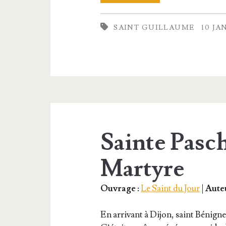
Guillaume,
SAINT GUILLAUME
10 JA
Arche­
vêque
de
Bourges
Sainte Pasch
Martyre
Ouvrage :
Le Saint du Jour
|
Auteu
En arri­vant à Dijon, saint Bénign