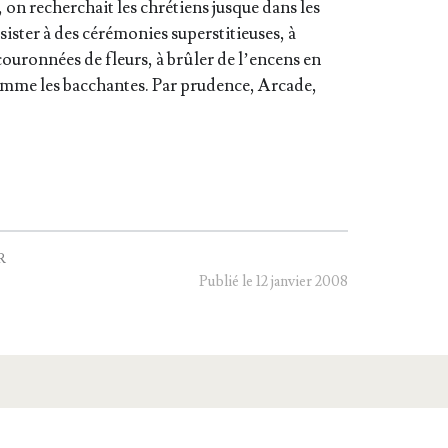
, on recher­chait les chré­tiens jusque dans les
is­ter à des céré­mo­nies super­sti­tieuses, à
ou­ron­nées de fleurs, à brû­ler de l’en­cens en
comme les bac­chantes. Par pru­dence, Arcade,
R
Publié le 12 janvier 2008