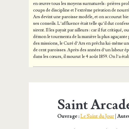
Posts
en œuvre tous les moyens sur­na­tu­rels : prières pro­lo
coups de dis­ci­pline et l’ex­trême pri­va­tion de nour
Ars devint une paroisse modèle, et on accou­rut bie
ses conseils. L’af­fluence était telle qu’il dut confe
sirent. Il les payait par ailleurs : car il fut cri­ti­qu
démon le tour­men­ta de la manière la plus aga­çante pe
des mis­sions, le Curé d’Ars en prê­cha lui-même un
de cent paroisses. Après des années d’un labeur épui
dans les cœurs, il mou­rut le 4 août 1859. On l’a éta
Saint Arcad
Ouvrage :
Le Saint du Jour
|
Auteu