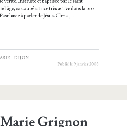
véri­té. Ins­truite et bap­ti­sée par le saint
nd âge, sa coopé­ra­trice très active dans la pro­
e Pascha­sie à par­ler de Jésus-Christ,…
ASIE
DIJON
Publié le 9 janvier 2008
-Marie Grignon