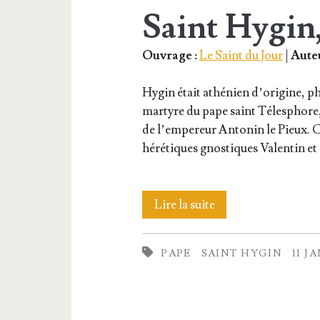
Saint Hygin
Ouvrage :
Le Saint du Jour
|
Auteu
Hygin était athé­nien d’o­ri­gine, ph
mar­tyre du pape saint Téles­phore, 
de l’empereur Anto­nin le Pieux. C’
héré­tiques gnos­tiques Valen­tin et
Saint
Lire la suite
Hygin,
PAPE
SAINT HYGIN
11 J
Pape
et
Martyr