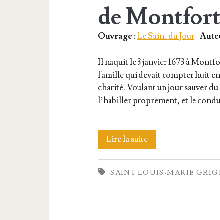
de Montfort
Ouvrage :
Le Saint du Jour
|
Auteu
Il naquit le 3 jan­vier 1673 à Mont
famille qui devait comp­ter huit enf
cha­ri­té. Vou­lant un jour sau­ver du
l’ha­biller pro­pre­ment, et le cond
Saint
Lire la suite
Louis-
SAINT LOUIS-MARIE GRI
Marie
Gri­
gnon