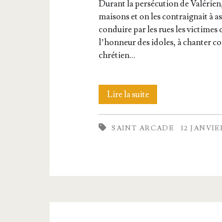
Durant la per­sé­cu­tion de Valé­rien
mai­sons et on les contrai­gnait à ass
conduire par les rues les vic­times c
l’hon­neur des idoles, à chan­ter 
chrétien…
Saint
Lire la suite
Arcade,
SAINT ARCADE
12 JANVIE
Martyr