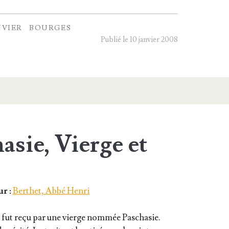
NVIER
BOURGES
Publié le 10 janvier 2008
asie, Vierge et
r :
Berthet, Abbé Henri
e fut reçu par une vierge nom­mée Pascha­sie.