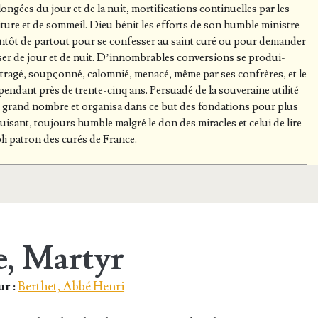
n­gées du jour et de la nuit, mor­ti­fi­ca­tions conti­nuelles par les
­ri­ture et de som­meil. Dieu bénit les efforts de son humble ministre
n­tôt de par­tout pour se confes­ser au saint curé ou pour deman­der
s­ser de jour et de nuit. D’in­nom­brables conver­sions se pro­dui­
é, outra­gé, soup­çon­né, calom­nié, mena­cé, même par ses confrères, et le
n­dant près de trente-cinq ans. Per­sua­dé de la sou­ve­raine uti­li­té
 grand nombre et orga­ni­sa dans ce but des fon­da­tions pour plus
­sant, tou­jours humble mal­gré le don des miracles et celui de lire
­bli patron des curés de France.
e, Martyr
r :
Berthet, Abbé Henri