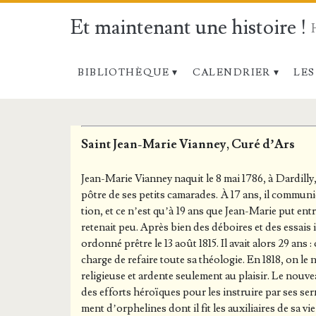
Et maintenant une histoire !
BIBLIOTHÈQUE
CALENDRIER
LES
Et
Saint Jean-Marie Vianney, Curé d’Ars
maintenant
Jean-Marie Vian­ney naquit le 8 mai 1786, à Dar­dilly, 
une
pôtre de ses petits cama­rades. À 17 ans, il com­mu­ni
tion, et ce n’est qu’à 19 ans que Jean-Marie put entrer à
rete­nait peu. Après bien des déboires et des essais 
histoire
ordon­né prêtre le 13 août 1815. Il avait alors 29 ans : 
charge de refaire toute sa théo­lo­gie. En 1818, on le
!
reli­gieuse et ardente seule­ment au plai­sir. Le nou­vea
des efforts héroïques pour les ins­truire par ses ser­
ment d’or­phe­lines dont il fit les auxi­liaires de sa v