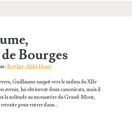
aume,
 de Bourges
r :
Berthet, Abbé Henri
evers, Guillaume naquit vers le milieu du XIIe
n ave­nir, lui obtinrent deux cano­ni­cats, mais il
 dans la soli­tude au monas­tère du Grand-Mont,
te retraite pour entrer dans…