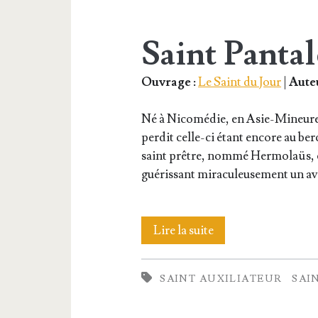
Saint Panta
Ouvrage :
Le Saint du Jour
|
Auteu
Né à Nico­mé­die, en Asie-Mineure,
per­dit celle-ci étant encore au ber­
saint prêtre, nom­mé Her­mo­laüs, e
gué­ris­sant mira­cu­leu­se­ment un
Saint
Lire la suite
Pan­
SAINT AUXILIATEUR
SAI
ta­
léon,