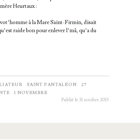
a mère Heurtaux :
t vot’homme à la Mare Saint-Fir­min, disait
t qu’est raide bon pour enle­ver l’mâ, qu’a du
ILIATEUR
SAINT PANTALÉON
27
NTE
1 NOVEMBRE
Publié le 31 octobre 2015