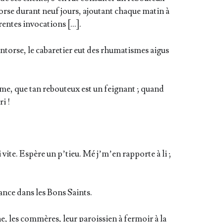
entorse durant neuf jours, ajou­tant chaque matin à
rentes invocations […].
torse, le caba­re­tier eut des rhu­ma­tismes aigus
mme, que tan rebou­teux est un fei­gnant ; quand
ri !
vite. Espère un p’tieu. Mé j’m’en rap­porte à li ;
ance dans les Bons Saints.
e, les com­mères, leur parois­sien à fer­moir à la