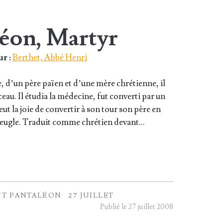
léon, Martyr
r :
Berthet, Abbé Henri
 d’un père païen et d’une mère chré­tienne, il
ceau. Il étu­dia la méde­cine, fut conver­ti par un
ut la joie de conver­tir à son tour son père en
 aveugle. Tra­duit comme chré­tien devant…
NT PANTALÉON
27 JUILLET
Publié le 27 juillet 2008