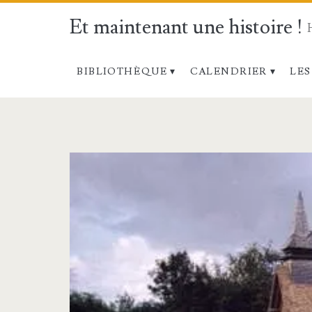
Et maintenant une histoire !
BIBLIOTHÈQUE
CALENDRIER
LES
Étiquette :
<span>27
juillet</span>