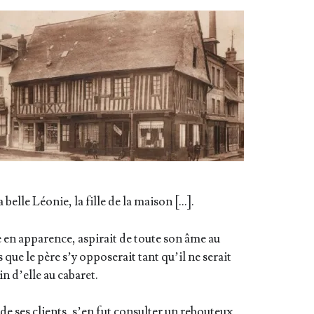
la belle Léo­nie, la fille de la maison […].
de en appa­rence, aspi­rait de toute son âme au
ue le père s’y oppo­se­rait tant qu’il ne serait
in d’elle au cabaret.
 de ses clients, s’en fut consul­ter un rebou­teux