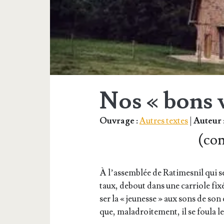
Nos « bons v
Ouvrage :
Autres textes
|
Auteur 
(co
À l’assemblée de Rati­mes­nil qui se
taux, debout dans une car­riole fix
ser la « jeu­nesse » aux sons de son 
que, mal­adroi­te­ment, il se fou­la l