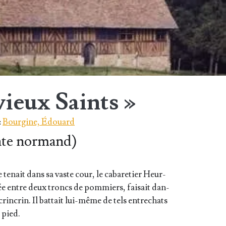
ieux Saints »
:
Bourgine, Édouard
nte normand)
 tenait dans sa vaste cour, le caba­re­tier Heur­
ée entre deux troncs de pom­miers, fai­sait dan­
crin­crin. Il bat­tait lui-même de tels entre­chats
e pied.