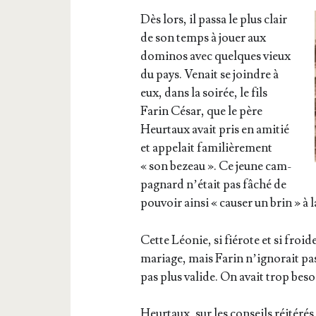
Dès lors, il pas­sa le plus clair
de son temps à jouer aux
domi­nos avec quelques vieux
du pays. Venait se joindre à
eux, dans la soi­rée, le fils
Farin César, que le père
Heur­taux avait pris en ami­tié
et appe­lait fami­liè­re­ment
« son bezeau ». Ce jeune cam­
pa­gnard n’était pas fâché de
pou­voir ain­si « cau­ser un brin » à 
Cette Léo­nie, si fié­rote et si froi
mariage, mais Farin n’ignorait pas q
pas plus valide. On avait trop beso
Heur­taux, sur les conseils réité­rés