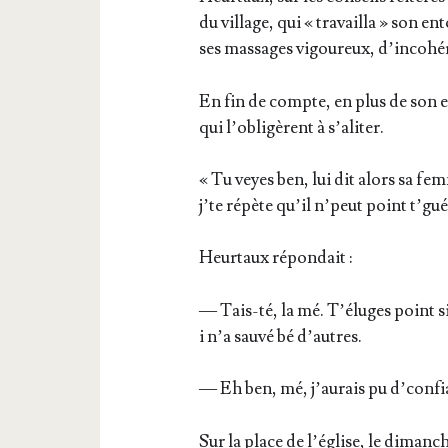
du vil­lage, qui « tra­vailla » son 
ses mas­sages vigou­reux, d’incohé
En fin de compte, en plus de son en
qui l’obligèrent à s’aliter.
« Tu veyes ben, lui dit alors sa fe
j’te répète qu’il n’peut point t’gué
Heur­taux répondait :
— Tais-té, la mé. T’éluges point si 
i n’a sau­vé bé d’autres.
— Eh ben, mé, j’aurais pu d’confi
Sur la place de l’église, le dimanch