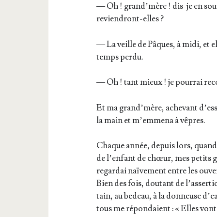
— Oh ! grand’­mère ! dis-je en sou­
reviendront-elles ?
— La veille de Pâques, à midi, et ell
temps perdu.
— Oh ! tant mieux ! je pour­rai rec
Et ma grand’­mère, ache­vant d’es­
la main et m’emmena à vêpres.
Chaque année, depuis lors, quand vena
de l’en­fant de chœur, mes petits gâ
regar­dai naï­ve­ment entre les ouver
Bien des fois, dou­tant de l’as­ser­
tain, au bedeau, à la don­neuse d’eau
tous me répon­daient : « Elles von