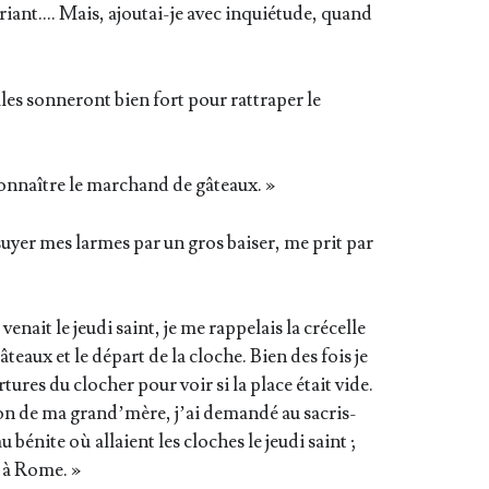
riant.… Mais, ajou­tai-je avec inquié­tude, quand
es son­ne­ront bien fort pour rat­tra­per le
on­naître le mar­chand de gâteaux. »
suyer mes larmes par un gros bai­ser, me prit par
it le jeu­di saint, je me rap­pe­lais la cré­celle
teaux et le départ de la cloche. Bien des fois je
­tures du clo­cher pour voir si la place était vide.
tion de ma grand’­mère, j’ai deman­dé au sacris­
 bénite où allaient les cloches le jeu­di saint ;
t à Rome. »