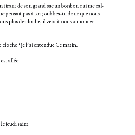
en tirant de son grand sac un bon­bon qui me cal­
e pen­sait pas à toi ; oublies-tu donc que nous
ons plus de cloche, il venait nous annon­cer
cloche ? je l’ai enten­due Ce matin…
est allée.
e jeu­di saint.