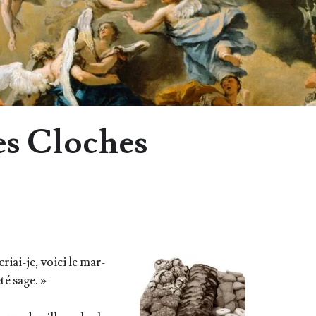
es Cloches
iai-je, voi­ci le mar­
été sage. »