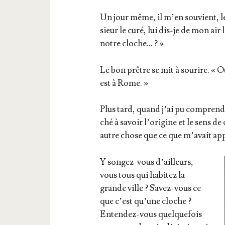
Un jour même, il m’en sou­vient, le
sieur le curé, lui dis-je de mon air l
notre cloche… ? »
Le bon prêtre se mit à sou­rire. « 
est à Rome. »
Plus tard, quand j’ai pu com­prendre
ché à savoir l’o­ri­gine et le sens 
autre chose que ce que m’a­vait a
Y son­gez-vous d’ailleurs,
vous tous qui habi­tez la
grande ville ? Savez-vous ce
que c’est qu’une cloche ?
Enten­dez-vous quel­que­fois