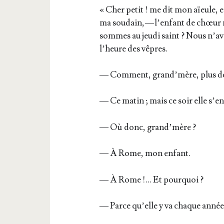
« Cher petit ! me dit mon aïeule, 
ma sou­dain, — l’en­fant de chœur n
sommes au jeu­di saint ? Nous n’a­v
l’heure des vêpres.
— Com­ment, grand’­mère, plus de 
— Ce matin ; mais ce soir elle s’en 
— Où donc, grand’mère ?
— À Rome, mon enfant.
— À Rome !… Et pourquoi ?
— Parce qu’elle y va chaque année l