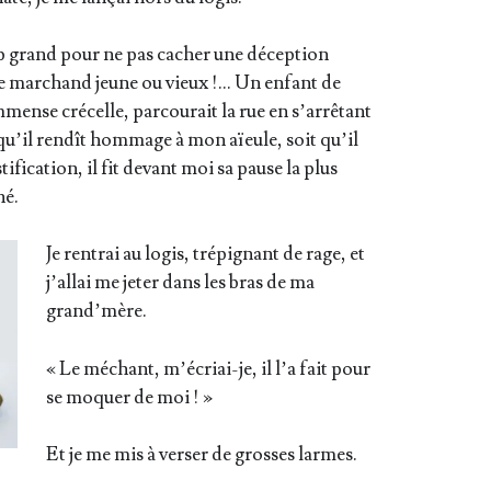
p grand pour ne pas cacher une décep­tion
 de mar­chand jeune ou vieux !… Un enfant de
nse cré­celle, par­cou­rait la rue en s’ar­rê­tant
 qu’il ren­dît hom­mage à mon aïeule, soit qu’il
ti­fi­ca­tion, il fit devant moi sa pause la plus
né.
Je ren­trai au logis, tré­pi­gnant de rage, et
j’al­lai me jeter dans les bras de ma
grand’mère.
« Le méchant, m’é­criai-je, il l’a fait pour
se moquer de moi ! »
Et je me mis à ver­ser de grosses larmes.