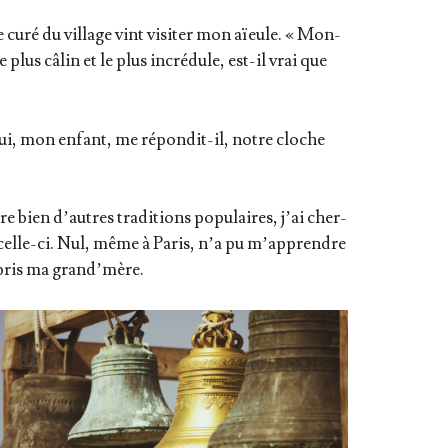
 curé du vil­lage vint visi­ter mon aïeule. « Mon­
e plus câlin et le plus incré­dule, est-il vrai que
Oui, mon enfant, me répon­dit-il, notre cloche
 bien d’autres tra­di­tions popu­laires, j’ai cher­
de celle-ci. Nul, même à Paris, n’a pu m’ap­prendre
ppris ma grand’mère.