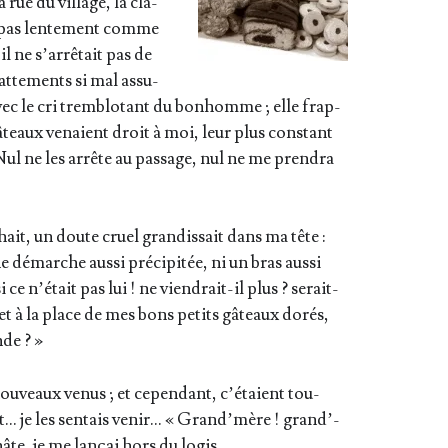
 rue du vil­lage, la cla­
it pas len­te­ment comme
ne s’ar­rê­tait pas de
at­te­ments si mal assu­
 avec le cri trem­blo­tant du bon­homme ; elle frap­
 gâteaux venaient droit à moi, leur plus constant
 Nul ne les arrête au pas­sage, nul ne me pren­dra
ait, un doute cruel gran­dis­sait dans ma tête :
démarche aus­si pré­ci­pi­tée, ni un bras aus­si
e n’é­tait pas lui ! ne vien­drait-il plus ? serait-
 et à la place de mes bons petits gâteaux dorés,
nde ? »
nou­veaux venus ; et cepen­dant, c’é­taient tou­
nt… je les sen­tais venir… « Grand’­mère ! grand’­
 hâte, je me lan­çai hors du logis.