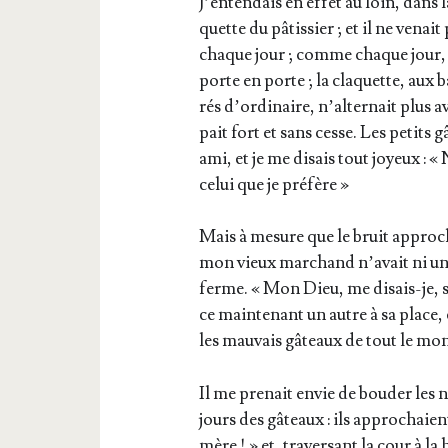
J’en­ten­dais en effet au loin, dans la
quette du pâtis­sier ; et il ne vena
chaque jour ; comme chaque jour, il 
porte en porte ; la cla­quette, aux b
rés d’or­di­naire, n’al­ter­nait plus
pait fort et sans cesse. Les petits
ami, et je me disais tout joyeux : «
celui que je préfère »
Mais à mesure que le bruit appro­ch
mon vieux mar­chand n’a­vait ni une 
ferme. « Mon Dieu, me disais-je, si c
ce main­te­nant un autre à sa place,
les mau­vais gâteaux de tout le mo
Il me pre­nait envie de bou­der les 
jours des gâteaux : ils appro­chaie
mère ! » et, tra­ver­sant la cour à la