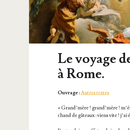
Le voyage d
à Rome.
Ouvrage :
Autres textes
« Grand’­mère ! grand’­mère ! m’é­cr
chand de gâteaux : viens vite ! j’ai 