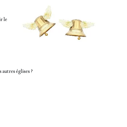
r le
s autres églises ?