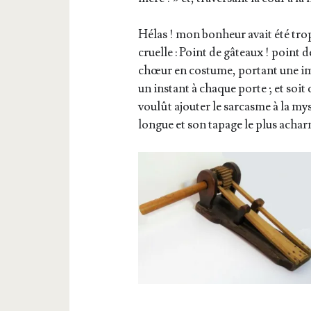
Hélas ! mon bon­heur avait été tro
cruelle : Point de gâteaux ! point
chœur en cos­tume, por­tant une imme
un ins­tant à chaque porte ; et soit
vou­lût ajou­ter le sar­casme à la mys­
longue et son tapage le plus achar