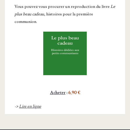
Vous pou­vez vous pro­cu­rer un repro­duc­tion du livre
Le
plus beau cadeau
, histoires pour la première
communion.
Acheter
:
6,90 €
->
Lire en ligne