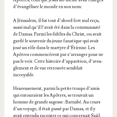
d’é­van­gé­li­ser le monde en son nom.
A Jéru­sa­lem, il fut tout d’a­bord fort mal reçu,
aus­si mal qu’il l’a­vait été dans la com­mu­nau­té
de Damas. Par­mi les fidèles du Christ, on avait
gar­dé le sou­ve­nir du jeune fana­tique qui avait
joué un rôle dans le mar­tyre d’É­tienne. Les
Apôtres com­men­cèrent par s’ar­ran­ger pour ne
pas le voir. Cette his­toire d’ap­pa­ri­tion, d’a­veu­
gle­ment et de vue retrou­vée sem­blait
incroyable.
Heu­reu­se­ment, par­mi la petite troupe d’a­mis
qui entou­raient les Apôtres, se trou­vait un
homme de grande sagesse : Bar­na­bé. Au cours
d’un voyage, il était pas­sé par Damas, et il y
avait enten­du racon­ter ce qui concer­nait Saül.