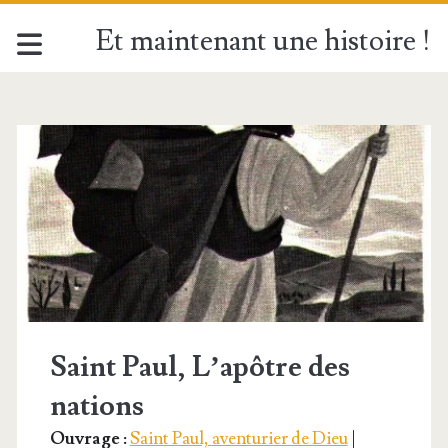
Et maintenant une histoire !
Étiquette :
<span>Saint
Barnabé</span>
Saint Paul, L’apôtre des
nations
Ouvrage :
Saint Paul, aven­tu­rier de Dieu
|