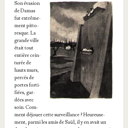
Son éva­sion
de Damas
fut extrê­me­
ment pit­to­
resque. La
grande ville
était tout
entière cein­
tu­rée de
hauts murs,
per­cés de
portes for­ti­
fiées, gar­
dées avec
soin. Com­
ment déjouer cette sur­veillance ? Heu­reu­se­
ment, par­mi les amis de Saül, il y en avait un