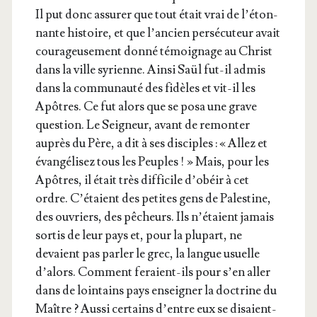
Il put donc assu­rer que tout était vrai de l’é­ton­
nante his­toire, et que l’an­cien per­sé­cu­teur avait
cou­ra­geu­se­ment don­né témoi­gnage au Christ
dans la ville syrienne. Ain­si Saül fut-il admis
dans la com­mu­nau­té des fidèles et vit-il les
Apôtres. Ce fut alors que se posa une grave
ques­tion. Le Sei­gneur, avant de remon­ter
auprès du Père, a dit à ses dis­ciples : « Allez et
évan­gé­li­sez tous les Peuples ! » Mais, pour les
Apôtres, il était très dif­fi­cile d’o­béir à cet
ordre. C’é­taient des petites gens de Pales­tine,
des ouvriers, des pêcheurs. Ils n’é­taient jamais
sor­tis de leur pays et, pour la plu­part, ne
devaient pas par­ler le grec, la langue usuelle
d’a­lors. Com­ment feraient-ils pour s’en aller
dans de loin­tains pays ensei­gner la doc­trine du
Maître ? Aus­si cer­tains d’entre eux se disaient-