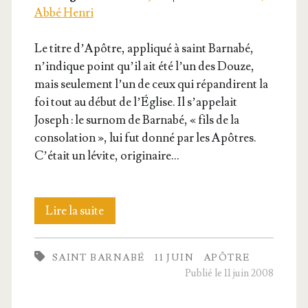
Abbé Henri
Le titre d’A­pôtre, appli­qué à saint Bar­na­bé,
n’in­dique point qu’il ait été l’un des Douze,
mais seule­ment l’un de ceux qui répan­dirent la
foi tout au début de l’É­glise. Il s’ap­pe­lait
Joseph : le sur­nom de Bar­na­bé, « fils de la
conso­la­tion », lui fut don­né par les Apôtres.
C’é­tait un lévite, originaire…
Saint
Lire la suite
Bar­
SAINT BARNABÉ
11 JUIN
APÔTRE
na­
Publié le 11 juin 2008
bé,