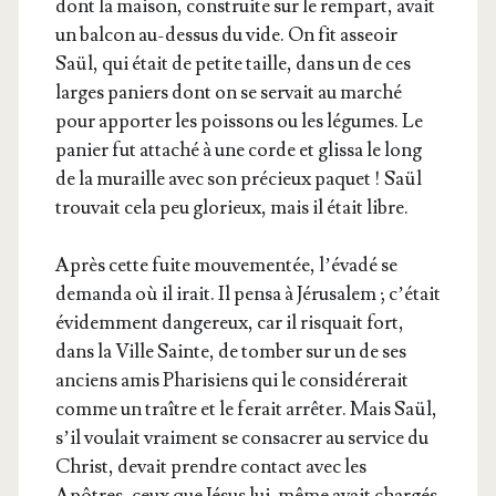
dont la mai­son, construite sur le rem­part, avait
un bal­con au-des­sus du vide. On fit asseoir
Saül, qui était de petite taille, dans un de ces
larges paniers dont on se ser­vait au mar­ché
pour appor­ter les pois­sons ou les légumes. Le
panier fut atta­ché à une corde et glis­sa le long
de la muraille avec son pré­cieux paquet ! Saül
trou­vait cela peu glo­rieux, mais il était libre.
Après cette fuite mou­ve­men­tée, l’é­va­dé se
deman­da où il irait. Il pen­sa à Jéru­sa­lem ; c’é­tait
évi­dem­ment dan­ge­reux, car il ris­quait fort,
dans la Ville Sainte, de tom­ber sur un de ses
anciens amis Pha­ri­siens qui le consi­dé­re­rait
comme un traître et le ferait arrê­ter. Mais Saül,
s’il vou­lait vrai­ment se consa­crer au ser­vice du
Christ, devait prendre contact avec les
Apôtres, ceux que Jésus lui-même avait char­gés