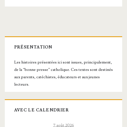
Apôtre
Barre
latérale
PRÉSENTATION
principale
Les histoires présentées ici sont issues, principalement,
de la “bonne presse” catholique. Ces textes sont destinés
aux parents, catéchistes, éducateurs et aux jeunes
lecteurs.
AVEC LE CALENDRIER
7 août 2026