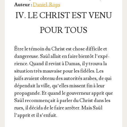
Auteur :
Daniel-Rops
IV. LE CHRIST EST VENU
POUR TOUS
Être le témoin du Christ est chose dif­fi­cile et
dan­ge­reuse. Saül allait en faire bien­tôt l’ex­pé­
rience. Quand il revint à Damas, il y trou­va la
situa­tion très mau­vaise pour les fidèles. Les
juifs avaient obte­nu des auto­ri­tés arabes, de qui
dépen­dait la ville, qu’elles missent fin à leur
pro­pa­gande. Et quand le gou­ver­neur apprit que
Saül recom­men­çait à par­ler du Christ dans les
rues, il déci­da de le faire arrê­ter. Mais Saül
l’ap­prit et il s’enfuit.