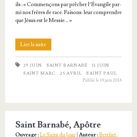
ils : « Com­men­çons par prê­cher l’É­van­gile par­
mi nos frères de race. Fai­sons-leur com­prendre
que Jésus est le Messie… »
Saint
Lire la suite
Paul,
29 JUIN
SAINT BARNABÉ
11 JUIN
L’apôtre
SAINT MARC
25 AVRIL
SAINT PAUL
des
Publié le 14 juin 2014
nations
Saint Barnabé, Apôtre
Ouvrage :
Le Saint du Jour
|
Auteur :
Berthet,