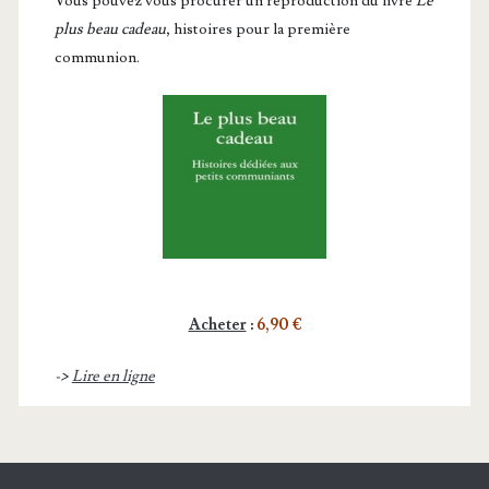
Vous pou­vez vous pro­cu­rer un repro­duc­tion du livre
Le
plus beau cadeau
, histoires pour la première
communion.
Acheter
:
6,90 €
->
Lire en ligne