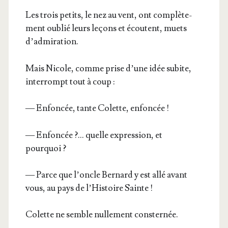
Les trois petits, le nez au vent, ont com­plè­te­
ment oublié leurs leçons et écoutent, muets
d’admiration.
Mais Nicole, comme prise d’une idée subite,
inter­rompt tout à coup :
— Enfon­cée, tante Colette, enfoncée !
— Enfon­cée ?… quelle expres­sion, et
pourquoi ?
— Parce que l’oncle Ber­nard y est allé avant
vous, au pays de l’His­toire Sainte !
Colette ne semble nul­le­ment consternée.