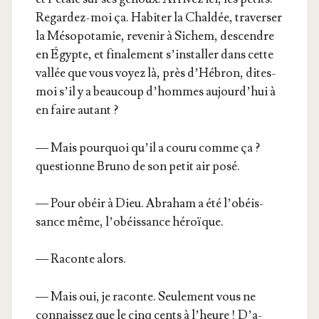
Regar­dez-moi ça. Habi­ter la Chal­dée, tra­ver­ser
la Méso­po­ta­mie, reve­nir à Sichem, des­cendre
en Égypte, et fina­le­ment s’ins­tal­ler dans cette
val­lée que vous voyez là, près d’Hé­bron, dites-
moi s’il y a beau­coup d’hommes aujourd’­hui à
en faire autant ?
— Mais pour­quoi qu’il a cou­ru comme ça ?
ques­tionne Bru­no de son petit air posé.
— Pour obéir à Dieu. Abra­ham a été l’o­béis­
sance même, l’o­béis­sance héroïque.
— Raconte alors.
— Mais oui, je raconte. Seule­ment vous ne
connais­sez que le cinq cents à l’heure ! D’a­