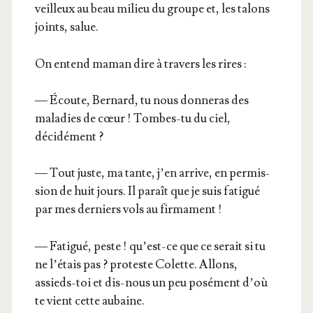
veilleux au beau milieu du groupe et, les talons
joints, salue.
On entend maman dire à tra­vers les rires :
— Écoute, Ber­nard, tu nous don­ne­ras des
mala­dies de cœur ! Tombes-tu du ciel,
décidément ?
— Tout juste, ma tante, j’en arrive, en per­mis­
sion de huit jours. Il paraît que je suis fati­gué
par mes der­niers vols au firmament !
— Fati­gué, peste ! qu’est-ce que ce serait si tu
ne l’é­tais pas ? pro­teste Colette. Allons,
assieds-toi et dis-nous un peu posé­ment d’où
te vient cette aubaine.