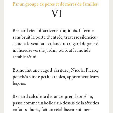
Par un groupe de pères et de mères de familles
VI
Ber­nard vient d’ar­ri­ver en tapi­nois. Il ferme
sans bruit la porte d’en­trée, tra­verse silen­cieu­
se­ment le ves­ti­bule et lance un regard de gaie­té
mali­cieuse vers le jar­din, où tout le monde
semble réuni.
Bru­no fait une page d’é­cri­ture ; Nicole, Pierre,
pen­chés sur de petites tables, apprennent leurs
leçons.
Ber­nard cal­cule sa dis­tance, prend son élan,
passe comme un bolide au-des­sus de la tête des
enfants ahu­ris, fait un réta­blis­se­ment mer­