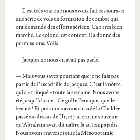
— Il est très vrai que nous avons fait ces jours-ci
une série de vols en for­ma­tion de com­bat qui
ont deman­dé des efforts sérieux. Ça a très bien
mar­ché. Le colo­nel est content, il a don­né des
per­mis­sions. Voilà.
— Jacques ne nous en avait pas parlé.
— Mais vous savez pour­tant que je ne fais pas
par­tie de l’es­ca­drille de Jacques. C’est la nôtre
qui a « trin­qué » toute la semaine. Nous avons
été jus­qu’à la mer. Ce golfe Per­sique, quelle
beau­té ! Et puis nous avons sur­vo­lé la Chal­dée,
pas­sé au-des­sus de Ur, et j’ai cru me sou­ve­nir
qu’A­bra­ham avait dû naître là au temps jadis.
Nous avons tra­ver­sé toute la Mésopotamie.