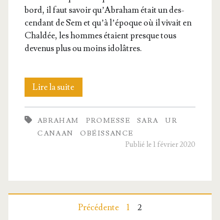
bord, il faut savoir qu’A­bra­ham était un des­
cen­dant de Sem et qu’à l’é­poque où il vivait en
Chal­dée, les hommes étaient presque tous
deve­nus plus ou moins idolâtres.
Les
Lire la suite
pro­
ABRAHAM
PROMESSE
SARA
UR
messes
CANAAN
OBÉISSANCE
faites
Publié le 1 février 2020
à
Abraham
Pagination
Précédente
1
2