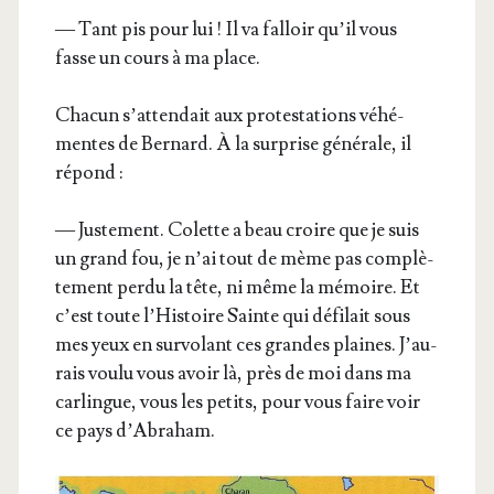
— Tant pis pour lui ! Il va fal­loir qu’il vous
fasse un cours à ma place.
Cha­cun s’at­ten­dait aux pro­tes­ta­tions véhé­
mentes de Ber­nard. À la sur­prise géné­rale, il
répond :
— Jus­te­ment. Colette a beau croire que je suis
un grand fou, je n’ai tout de mème pas com­plè­
te­ment per­du la tête, ni même la mémoire. Et
c’est toute l’His­toire Sainte qui défi­lait sous
mes yeux en sur­vo­lant ces grandes plaines. J’au­
rais vou­lu vous avoir là, près de moi dans ma
car­lingue, vous les petits, pour vous faire voir
ce pays d’Abraham.