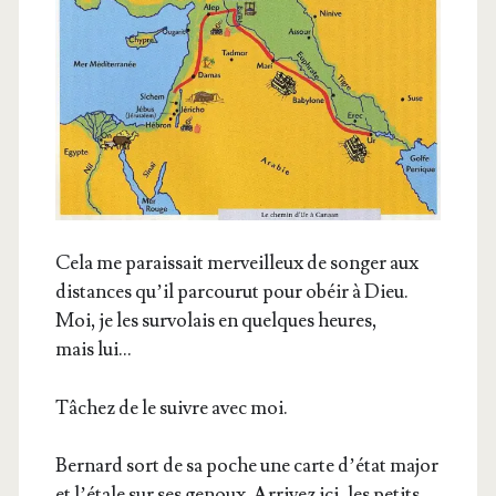
Cela me parais­sait mer­veilleux de son­ger aux
dis­tances qu’il par­cou­rut pour obéir à Dieu.
Moi, je les sur­vo­lais en quelques heures,
mais lui…
Tâchez de le suivre avec moi.
Ber­nard sort de sa poche une carte d’é­tat major
et l’é­tale sur ses genoux. Arri­vez ici, les petits.