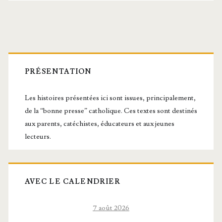
des
publications
Barre
latérale
PRÉSENTATION
principale
Les histoires présentées ici sont issues, principalement,
de la “bonne presse” catholique. Ces textes sont destinés
aux parents, catéchistes, éducateurs et aux jeunes
lecteurs.
AVEC LE CALENDRIER
7 août 2026