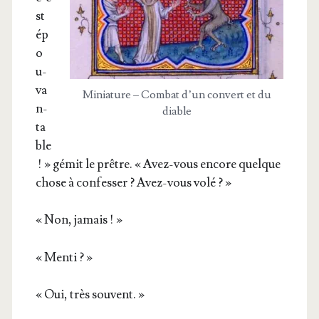
st
ép
o
u­
va
Minia­ture – Com­bat d’un convert et du
n­
diable
ta
ble
! » gémit le prêtre. « Avez-­vous encore quelque
chose à confes­ser ? Avez-vous volé ? »
« Non, jamais ! »
« Men­ti ? »
« Oui, très souvent. »