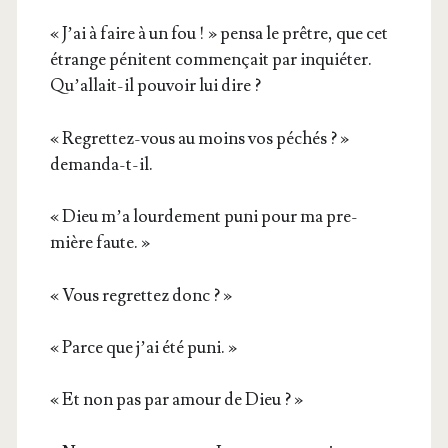
« J’ai à faire à un fou ! » pen­sa le prêtre, que cet
étrange péni­tent com­men­çait par inquié­ter.
Qu’allait-il pou­voir lui dire ?
« Regret­tez-vous au moins vos péchés ? »
demanda-t-il.
« Dieu m’a lour­de­ment puni pour ma pre­
mière faute. »
« Vous regret­tez donc ? »
« Parce que j’ai été puni. »
« Et non pas par amour de Dieu ? »