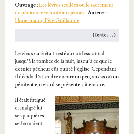
Ouvrage :
Les lèvres scellées ou le sacrement
de pénitence raconté aux jeunes
|
Auteur :
Hunermann, Père Guillaume
(Conte...)
L
e vieux curé était res­té au confes­sion­nal
jusqu’à la tom­bée de la nuit, jusqu’à ce que le
der­nier pécheur eût quit­té l’église. Cepen­dant,
il déci­da d’attendre encore un peu, au cas où un
péni­tent en retard se pré­sen­te­rait encore.
Il était fati­gué
et mal­gré lui
ses pau­pières
se fermaient.