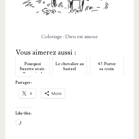
Colo­riage : Dieu est amour
Vous aimerez aussi :
Pourquoi
Le chevalier au
47. Porter
Suzette avait-
barizel
sa croix
elle envie de
faire une
Partager :
culbute ?
X
More
Like this :
Loa­
ding…