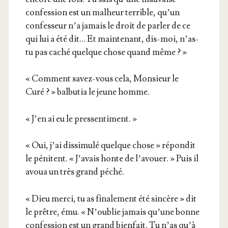
confes­sion est un mal­heur ter­rible, qu’un
confes­seur n’a jamais le droit de par­ler de ce
qui lui a été dit… Et main­te­nant, dis-moi, n’as-
tu pas caché quelque chose quand même ? »
« Com­ment savez-vous cela, Mon­sieur le
Curé ? » bal­bu­tia le jeune homme.
« J’en ai eu le pressentiment. »
« Oui, j’ai dis­si­mu­lé quelque chose » répon­dit
le péni­tent. « J’avais honte de l’avouer. » Puis il
avoua un très grand péché.
« Dieu mer­ci, tu as fina­le­ment été sin­cère » dit
le prêtre, ému. « N’oublie jamais qu’une bonne
confes­sion est un grand bien­fait. Tu n’as qu’à