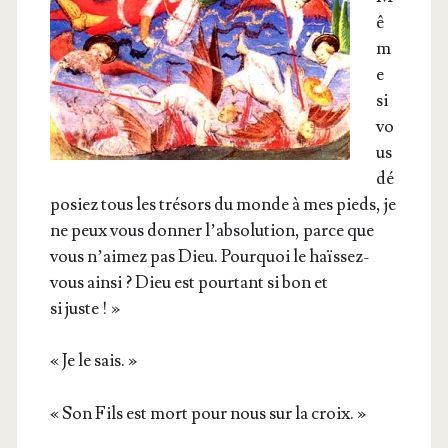
ê
m
e
si
vo
us
dé
po­siez tous les tré­sors du monde à mes pieds, je
ne peux vous don­ner l’absolution, parce que
vous n’aimez pas Dieu. Pour­quoi le haïs­sez-
vous ain­si ? Dieu est pour­tant si bon et
si juste ! »
« Je le sais. »
« Son Fils est mort pour nous sur la croix. »