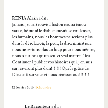
RENIA Alain
a dit :
Jamais, je n ai trou­vé d his­toire aus­si émou­
vante, hé oui si le diable pou­vait se confes­ser,
les humains, nous les hommes ne serions plus
dans la déso­la­tion, la peur, la dis­cri­mi­na­tion,
nous ne serions plus un loup pour nous mêmes,
nous n aurions qu un seul et vrai maitre Dieu.
Conti­nuer à publier vos his­toires qui, j en suis
sur, ravi­ront plus d un!!!!!!! Que la grâce de
Dieu soit sur vous et nous bénisse tous!!!!!!!
12 février 2016
Répondre
Le Raconteur
a dit :