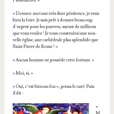
l’absolution. »
« Don­nez-moi une très dure péni­tence, je veux
bien la faire. Je suis prêt à don­ner beau­coup
d’argent pour les pauvres, autant de mil­lions
que vous vou­lez ! Je vous construi­rai une nou­
velle église, une cathé­drale plus splen­dide que
Saint Pierre de Rome ! »
« Aucun homme ne pos­sède cette fortune. »
« Moi, si. »
« Oui, c’est bien un fou », pen­sa le curé. Puis
il dit :
«
M