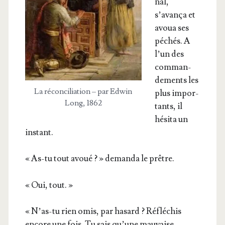
nal,
s’avança et
avoua ses
péchés. A
l’un des
com­man­
de­ments les
La récon­ci­lia­tion – par Edwin
plus impor­
Long, 1862
tants, il
hési­ta un
instant.
« As-tu tout avoué ? » deman­da le prêtre.
« Oui, tout. »
« N’as-tu rien omis, par hasard ? Réflé­chis
encore une fois. Tu sais qu’une mau­vaise