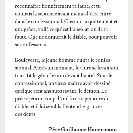
recon­naître hon­nê­te­ment ta faute, et tu
connais la sen­tence avant même d’être entré
dans le confes­sion­nal. C’est un acquit­te­ment et
une grâce, voi­là ce qu’est l’absolution de ta
faute. Que ne don­ne­rait le diable, pour pou­voir
se confesser. »
Bou­le­ver­sé, le jeune homme quit­ta le confes­
sion­nal. Après un moment, le Curé se leva à son
tour, fit la génu­flexion devant l’autel. Sous le
confes­sion­nal, un vieux maître avait des­si­né,
quelque cent ans aupa­ra­vant, le démon. Le
prêtre jeta un coup d’œil à cette pein­ture du
diable, et il lui sem­bla l’entendre grin­cer
des dents.
Père Guillaume Huner­mann
.