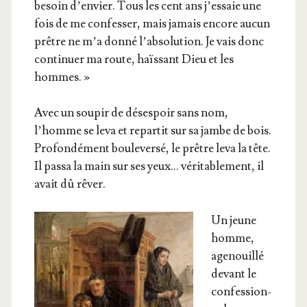
besoin d’envier. Tous les cent ans j’essaie une
fois de me confes­ser, mais jamais encore aucun
prêtre ne m’a don­né l’absolution. Je vais donc
conti­nuer ma route, haïs­sant Dieu et les
hommes. »
Avec un sou­pir de déses­poir sans nom,
l’homme se leva et repar­tit sur sa jambe de bois.
Pro­fon­dé­ment bou­le­ver­sé, le prêtre leva la tête.
Il pas­sa la main sur ses yeux… véri­ta­ble­ment, il
avait dû rêver.
Un jeune
homme,
age­nouillé
devant le
confes­sion­