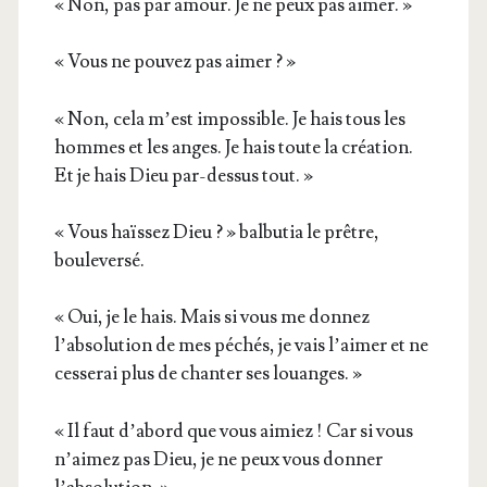
« Non, pas par amour. Je ne peux pas aimer. »
« Vous ne pou­vez pas aimer ? »
« Non, cela m’est impos­sible. Je hais tous les
hommes et les anges. Je hais toute la créa­tion.
Et je hais Dieu par-des­sus tout. »
« Vous haïs­sez Dieu ? » bal­bu­tia le prêtre,
bouleversé.
« Oui, je le hais. Mais si vous me don­nez
l’absolution de mes péchés, je vais l’aimer et ne
ces­se­rai plus de chan­ter ses louanges. »
« Il faut d’abord que vous aimiez ! Car si vous
n’aimez pas Dieu, je ne peux vous don­ner