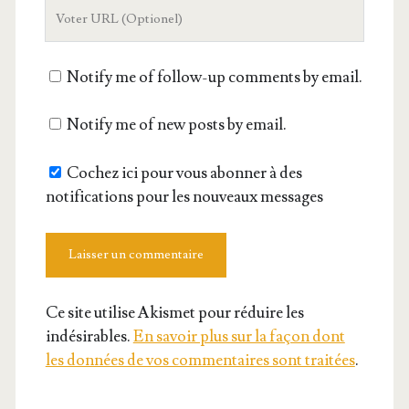
L'URL
de
votre
Notify me of follow-up comments by email.
site
Notify me of new posts by email.
Cochez ici pour vous abonner à des
notifications pour les nouveaux messages
Ce site utilise Akismet pour réduire les
indésirables.
En savoir plus sur la façon dont
les données de vos commentaires sont traitées
.