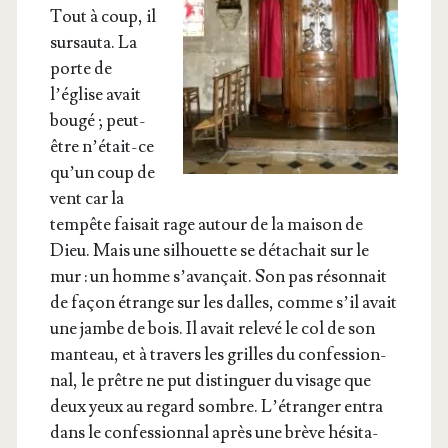
Tout à coup, il
sur­sau­ta. La
porte de
l’église avait
bou­gé ; peut-
être n’était-ce
qu’un coup de
vent car la
tem­pête fai­sait rage autour de la mai­son de
Dieu. Mais une sil­houette se déta­chait sur le
mur : un homme s’avançait. Son pas réson­nait
de façon étrange sur les dalles, comme s’il avait
une jambe de bois. Il avait rele­vé le col de son
man­teau, et à tra­vers les grilles du confes­sion­
nal, le prêtre ne put dis­tin­guer du visage que
deux yeux au regard sombre. L’étranger entra
dans le confes­sion­nal après une brève hési­ta­