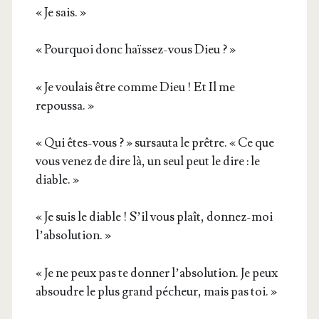
« Je sais. »
« Pour­quoi donc haïs­sez-vous Dieu ? »
« Je vou­lais être comme Dieu ! Et Il me
repoussa. »
« Qui êtes-vous ? » sur­sau­ta le prêtre. « Ce que
vous venez de dire là, un seul peut le dire : le
diable. »
« Je suis le diable ! S’il vous plaît, don­nez-moi
l’absolution. »
« Je ne peux pas te don­ner l’absolution. Je peux
absoudre le plus grand pécheur, mais pas toi. »