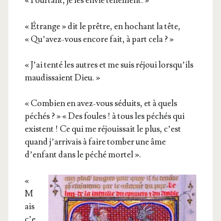
« Pour­tant, je les envie tellement. »
« Étrange » dit le prêtre, en hochant la tête,
« Qu’avez-vous encore fait, à part cela ? »
« J’ai ten­té les autres et me suis réjoui lorsqu’ils
mau­dis­saient Dieu. »
« Com­bien en avez-vous séduits, et à quels
péchés ? » « Des foules ! à tous les péchés qui
existent ! Ce qui me réjouis­sait le plus, c’est
quand j’arrivais à faire tom­ber une âme
d’enfant dans le péché mortel ».
«
M
ais
c’e