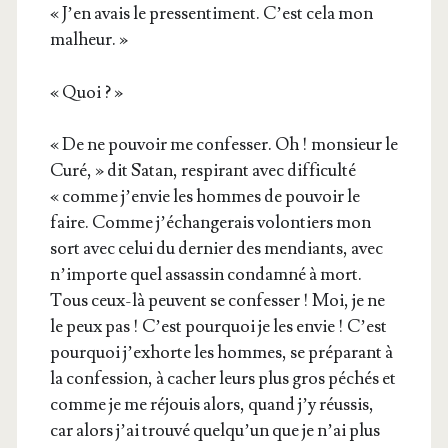
« J’en avais le pres­sen­ti­ment. C’est cela mon
malheur. »
« Quoi ? »
« De ne pou­voir me confes­ser. Oh ! mon­sieur le
Curé, » dit Satan, res­pi­rant avec dif­fi­cul­té
« comme j’envie les hommes de pou­voir le
faire. Comme j’échangerais volon­tiers mon
sort avec celui du der­nier des men­diants, avec
n’importe quel assas­sin condam­né à mort.
Tous ceux-là peuvent se confes­ser ! Moi, je ne
le peux pas ! C’est pour­quoi je les envie ! C’est
pour­quoi j’exhorte les hommes, se pré­pa­rant à
la confes­sion, à cacher leurs plus gros péchés et
comme je me réjouis alors, quand j’y réus­sis,
car alors j’ai trou­vé quelqu’un que je n’ai plus