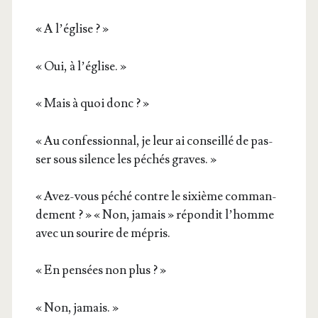
« A l’église ? »
« Oui, à l’église. »
« Mais à quoi donc ? »
« Au confes­sion­nal, je leur ai conseillé de pas­
ser sous silence les péchés graves. »
« Avez-vous péché contre le sixième com­man­
de­ment ? » « Non, jamais » répon­dit l’homme
avec un sou­rire de mépris.
« En pen­sées non plus ? »
« Non, jamais. »