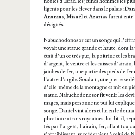
nobles d’Is­raël les jeunes hommes les plus
li­gents pour les éle­ver dans le palais :
Dan
Ana­nias
,
Misaël
et
Aza­rias
furent entr’
désignés.
Nabu­cho­do­no­sor eut un songe qui l’ef­fray
voyait une sta­tue grande et haute, dont la 
était d’un or très pur, la poi­trine et les br
d’argent, le ventre et les cuisses d’ai­rain, 
jambes de fer, une par­tie des pieds de fer 
l’autre d’ar­gile. Sou­dain, une pierre se dé
d’elle-même de la mon­tagne et mit en piè
sta­tue. Nabu­cho­do­no­sor fit venir les devi
mages, mais per­sonne ne put lui expli­que
songe. Daniel vint alors et lui en le don­na
pli­ca­tion : « trois royaumes, lui dit-il, rep
tés par l’argent, l’ai­rain, fer, allant tou­jo
s’af­fai­blis­sant, suc­cé­de­raient à celui de