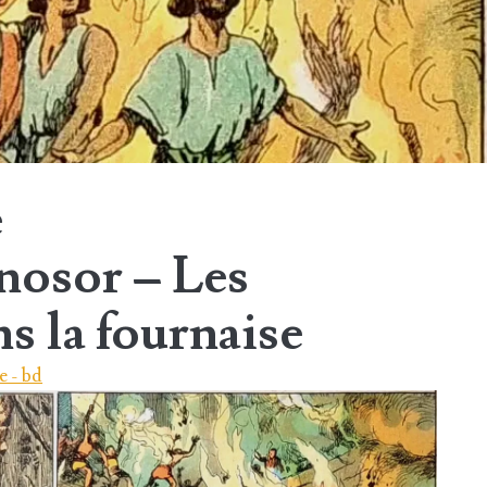
e
osor – Les
s la fournaise
e - bd