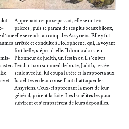
u­lut
Appre­nant ce qui se pas­sait, elle se mit en
o­
prières ; puis se parant de ses plus beaux bijoux,
te d’une
elle se ren­dit au camp des Assy­riens. Elle y fut
oyaumes
arrê­tée et conduite à Holo­pherne, qui, la voyant
fort belle, s’é­prit d’elle. Il don­na alors, en
­mis­
l’hon­neur de Judith, un fes­tin où il s’en­ivra.
sis­ter.
Pen­dant son som­meil de brute, Judith, res­tée
lie
.
seule avec lui, lui cou­pa la tête et la rap­por­ta aux
se et
Israé­lites en leur conseillant d’at­ta­quer les
Assy­riens. Ceux-ci appre­nant la mort de leur
géné­ral, prirent la fuite. Les Israé­lites les pour­
sui­virent et s’emparèrent de leurs dépouilles.