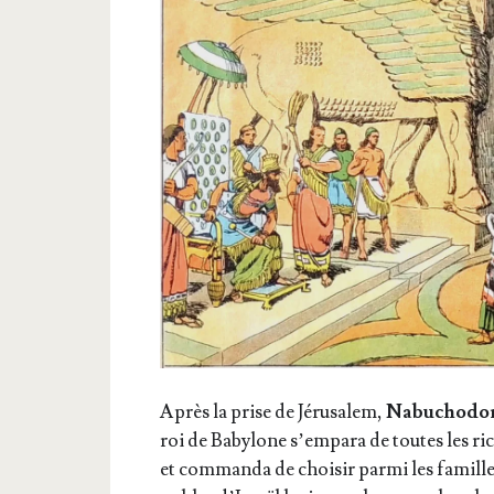
Après la prise de Jéru­sa­lem,
Nabu­cho­do­
roi de Baby­lone s’empara de toutes les ri
et com­man­da de choi­sir par­mi les famill