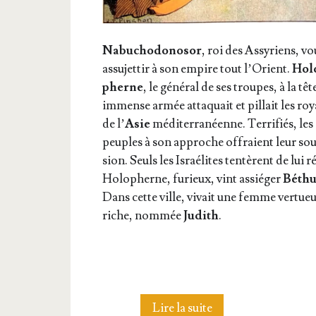
Nabu­cho­do­no­sor
, roi des Assy­riens, vo
assu­jet­tir à son empire tout l’O­rient.
Hol
pherne
, le géné­ral de ses troupes, à la tê
immense armée atta­quait et pillait les r
de l’
Asie
médi­ter­ra­néenne. Ter­ri­fiés, les
peuples à son approche offraient leur sou
sion. Seuls les Israé­lites ten­tèrent de lui ré
Holo­pherne, furieux, vint assié­ger
Béthu­
Dans cette ville, vivait une femme ver­tueu
riche, nom­mée
Judith
.
44.
Lire la suite