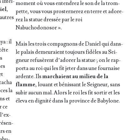
 intel­
moment où vous enten­drez le son de la trom­
iel
,
pette, vous vous pros­ter­ne­rez en terre et ado­re­
autres
rez la sta­tue dres­sée par le roi
Nabuchodonosor ».
a : il
Mais les trois com­pa­gnons de Daniel qui dans-
tête
le palais demeu­raient tou­jours fidèles au Sei­
as
gneur refu­sèrent d’a­do­rer la sta­tue ; on le rap­
les
por­ta au roi qui les fit jeter dans une four­naise
et
ardente. Ils
mar­chaient au milieu de la
ta­cha
flamme
, louant et bénis­sant le Sei­gneur, sans
ces la
subir aucun mal. Alors le roi les fit sor­tir et les
ns et
éle­va en digni­té dans la pro­vince de Babylone.
r ce
 l’ex­
ré­sen­
urs en
 Nabu­