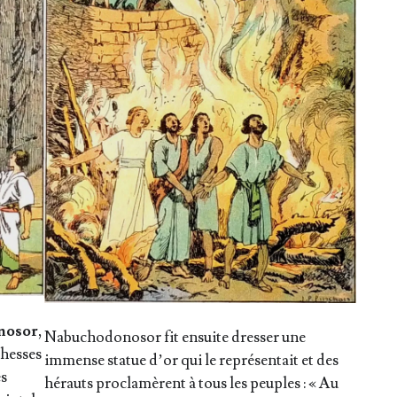
no­sor
,
Nabu­cho­do­no­sor fit ensuite dres­ser une
chesses
immense sta­tue d’or qui le repré­sen­tait et des
es
hérauts pro­cla­mèrent à tous les peuples : « Au