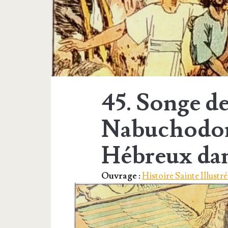
bd</span>
45. Songe d
Nabuchodon
Hébreux dan
Ouvrage :
Histoire Sainte Illustré