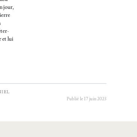
un jour,
pierre
n
éter­
 et lui
IEL
Publié le 17 juin 2023