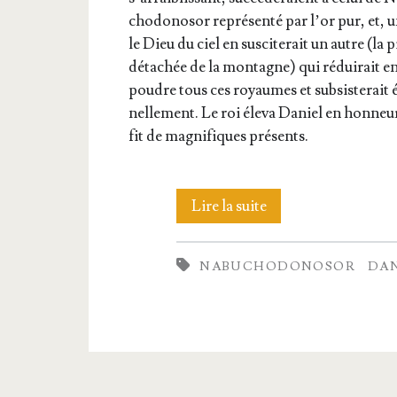
cho­do­no­sor repré­sen­té par l’or pur, et, 
le Dieu du ciel en sus­ci­te­rait un autre (la 
déta­chée de la mon­tagne) qui rédui­rait e
poudre tous ces royaumes et sub­sis­te­rait 
nel­le­ment. Le roi éle­va Daniel en hon­neur
fit de magni­fiques présents.
45.
Lire la suite
Songe
NABUCHODONOSOR
DAN
de
Nabu­
cho­
do­