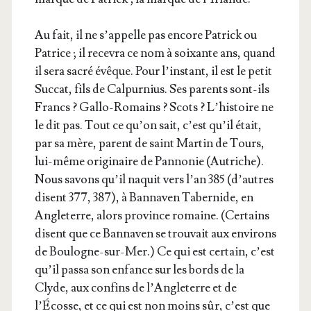
Au fait, il ne s’ap­pelle pas encore Patrick ou
Patrice ; il rece­vra ce nom à soixante ans, quand
il sera sacré évêque. Pour l’ins­tant, il est le petit
Suc­cat, fils de Cal­pur­nius. Ses parents sont-ils
Francs ? Gal­lo-Romains ? Scots ? L’his­toire ne
le dit pas. Tout ce qu’on sait, c’est qu’il était,
par sa mère, parent de saint Mar­tin de Tours,
lui-même ori­gi­naire de Pan­no­nie (Autriche).
Nous savons qu’il naquit vers l’an 385 (d’autres
disent 377, 387), à Ban­na­ven Taber­nide, en
Angle­terre, alors pro­vince romaine. (Cer­tains
disent que ce Ban­na­ven se trou­vait aux envi­rons
de Bou­logne-sur-Mer.) Ce qui est cer­tain, c’est
qu’il pas­sa son enfance sur les bords de la
Clyde, aux confins de l’An­gle­terre et de
l’Écosse, et ce qui est non moins sûr, c’est que