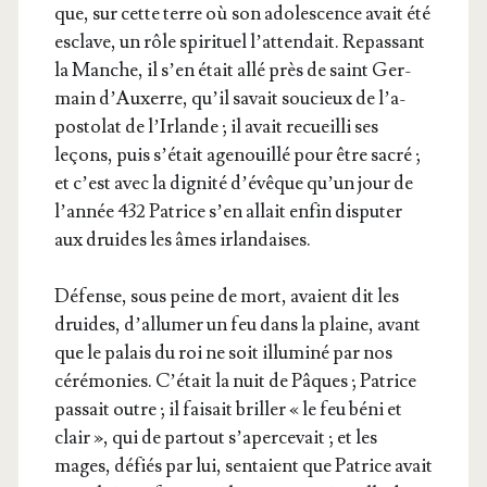
que, sur cette terre où son ado­les­cence avait été
esclave, un rôle spi­ri­tuel l’at­ten­dait. Repas­sant
la Manche, il s’en était allé près de saint Ger­
main d’Auxerre, qu’il savait sou­cieux de l’a­
pos­to­lat de l’Ir­lande ; il avait recueilli ses
leçons, puis s’é­tait age­nouillé pour être sacré ;
et c’est avec la digni­té d’é­vêque qu’un jour de
l’an­née 432 Patrice s’en allait enfin dis­pu­ter
aux druides les âmes irlandaises.
Défense, sous peine de mort, avaient dit les
druides, d’al­lu­mer un feu dans la plaine, avant
que le palais du roi ne soit illu­mi­né par nos
céré­mo­nies. C’é­tait la nuit de Pâques ; Patrice
pas­sait outre ; il fai­sait briller « le feu béni et
clair », qui de par­tout s’a­per­ce­vait ; et les
mages, défiés par lui, sen­taient que Patrice avait