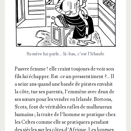
Sa mère lui parle… là-bas, c’est l’Irlande
Pauvre femme ! elle craint tou­jours de voir son
fils lui échap­per. Est-ce un pres­sen­ti­ment ?… Il
a seize ans quand une bande de pirates enva­hit
la côte, tue ses parents, l’emmène avec deux de
ses sœurs pour les vendre en Irlande. Bre­tons,
Scots, font de véri­tables rafles de mal­heu­reux
humains ; la traite de l’homme se pra­tique chez
les Celtes comme elle se pra­ti­que­ra pen­dant
des siècles sur les côtes d’A­frique. Les longues