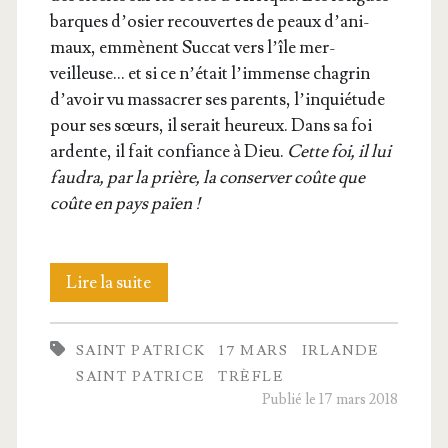
barques d’o­sier recou­vertes de peaux d’a­ni­
maux, emmènent Suc­cat vers l’île mer­
veilleuse… et si ce n’é­tait l’im­mense cha­grin
d’a­voir vu mas­sa­crer ses parents, l’in­quié­tude
pour ses sœurs, il serait heu­reux. Dans sa foi
ardente, il fait confiance à Dieu.
Cette foi, il lui
fau­dra, par la prière, la conser­ver coûte que
coûte en pays païen !
Saint
Lire la suite
Patrice
SAINT PATRICK
17 MARS
IRLANDE
ou
SAINT PATRICE
TRÈFLE
Patrick
Publié le 17 mars 2018