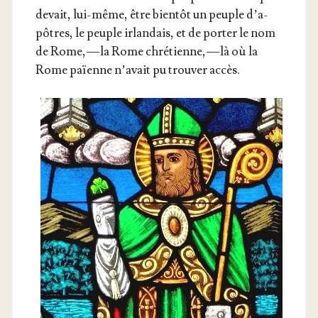
devait, lui-même, être bien­tôt un peuple d’a­
pôtres, le peuple irlan­dais, et de por­ter le nom
de Rome, — la Rome chré­tienne, — là où la
Rome païenne n’a­vait pu trou­ver accès.