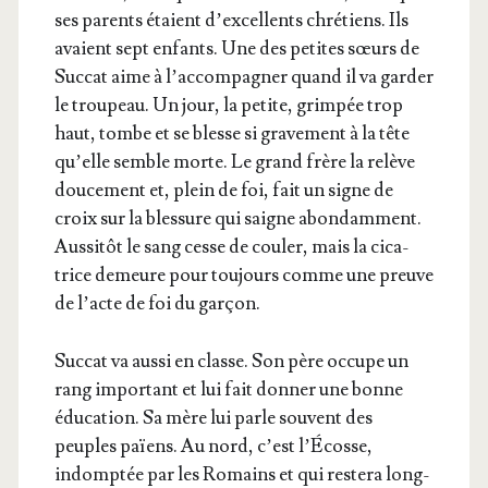
ses parents étaient d’ex­cel­lents chré­tiens. Ils
avaient sept enfants. Une des petites sœurs de
Suc­cat aime à l’ac­com­pa­gner quand il va gar­der
le trou­peau. Un jour, la petite, grim­pée trop
haut, tombe et se blesse si gra­ve­ment à la tête
qu’elle semble morte. Le grand frère la relève
dou­ce­ment et, plein de foi, fait un signe de
croix sur la bles­sure qui saigne abon­dam­ment.
Aus­si­tôt le sang cesse de cou­ler, mais la cica­
trice demeure pour tou­jours comme une preuve
de l’acte de foi du garçon.
Suc­cat va aus­si en classe. Son père occupe un
rang impor­tant et lui fait don­ner une bonne
édu­ca­tion. Sa mère lui parle sou­vent des
peuples païens. Au nord, c’est l’Écosse,
indomp­tée par les Romains et qui res­te­ra long­