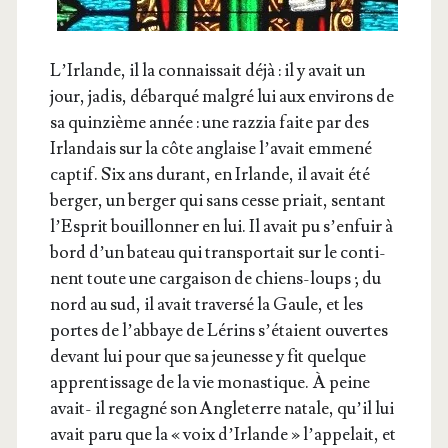
L’Ir­lande, il la connais­sait déjà : il y avait un
jour, jadis, débar­qué mal­gré lui aux envi­rons de
sa quin­zième année : une raz­zia faite par des
Irlan­dais sur la côte anglaise l’a­vait emme­né
cap­tif. Six ans durant, en Irlande, il avait été
ber­ger, un ber­ger qui sans cesse priait, sen­tant
l’Es­prit bouillon­ner en lui. Il avait pu s’en­fuir à
bord d’un bateau qui trans­por­tait sur le conti­
nent toute une car­gai­son de chiens-loups ; du
nord au sud, il avait tra­ver­sé la Gaule, et les
portes de l’ab­baye de Lérins s’é­taient ouvertes
devant lui pour que sa jeu­nesse y fit quelque
appren­tis­sage de la vie monas­tique. À peine
avait- il rega­gné son Angle­terre natale, qu’il lui
avait paru que la « voix d’Ir­lande » l’ap­pe­lait, et