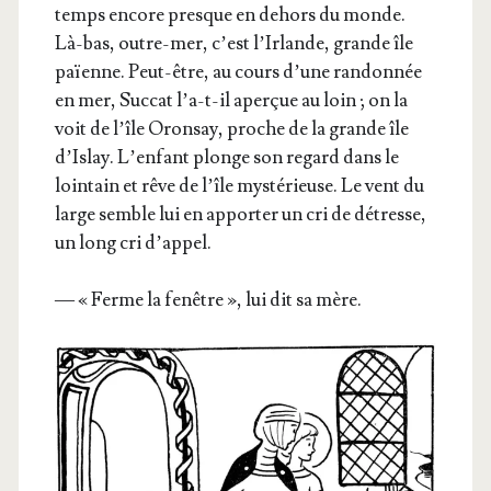
temps encore presque en dehors du monde.
Là-bas, outre-mer, c’est l’Ir­lande, grande île
païenne. Peut-être, au cours d’une ran­don­née
en mer, Suc­cat l’a-t-il aper­çue au loin ; on la
voit de l’île Oron­say, proche de la grande île
d’Is­lay. L’en­fant plonge son regard dans le
loin­tain et rêve de l’île mys­té­rieuse. Le vent du
large semble lui en appor­ter un cri de détresse,
un long cri d’appel.
— « Ferme la fenêtre », lui dit sa mère.