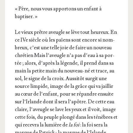
« Père, nous vous appor­tons un enfant à
baptiser. »
Le vieux prêtre aveugle se lève tout heu­reux. En
ce IVe siècle où les païens sont encore si nom­
breux, c’est une telle joie de faire un nou­veau
chré­tien Mais l’a­veugle n’a pas d’eau à sa por­
tée ; alors, d’a­près la légende, il prend dans sa
main la petite main du nou­veau-né et trace, au
sol, le signe de la croix. Aus­si­tôt sur­git une
source lim­pide, image de la grâce qui va jaillir
au cœur de l’en­fant, pour se répandre ensuite
sur l’Ir­lande dont il sera l’a­pôtre. De cette eau
claire, l’a­veugle se lave les yeux et il voit, image
cette fois, du peuple plon­gé dans les ténèbres et
qui rece­vra la lumière de
la foi
: la foi sera la
marque de Patrick ; la marque de l’Irlande.