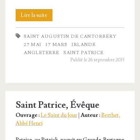
Le
Lire la suite
Christ
SAINT AUGUSTIN DE CANTORBÉRY
au
27 MAI
17 MARS
IRLANDE
delà
ANGLETERRE
SAINT PATRICE
Publié le 26 septembre 2015
de
la
Manche
Saint Patrice, Évêque
Ouvrage :
Le Saint du Jour
|
Auteur :
Berthet,
Abbé Henri
Patrice, ou Patrick, naquit en Grande-Bre­­tagne