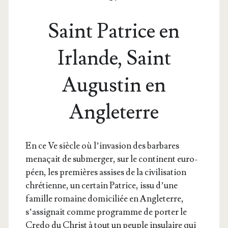
Saint Patrice en
Irlande, Saint
Augustin en
Angleterre
En ce Ve siècle où l’in­va­sion des bar­bares
mena­çait de sub­mer­ger, sur le conti­nent euro­
péen, les pre­mières assises de la civi­li­sa­tion
chré­tienne, un cer­tain Patrice, issu d’une
famille romaine domi­ci­liée en Angle­terre,
s’as­si­gnait comme pro­gramme de por­ter le
Cre­do du Christ à tout un peuple insu­laire qui