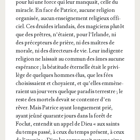
pour lui une force qui leur man­quait, celle du
miracle. En face de Patrice, aucune reli­gion
orga­ni­sée, aucun ensei­gne­ment reli­gieux offi­
ciel. Ces druides irlan­dais, des magi­ciens plu­tôt
que des prêtres, n’é­taient, pour l’Ir­lande, ni
des pré­cep­teurs de prière, ni des maîtres de
morale, ni des direc­teurs de vie. Leur indi­gente
reli­gion ne lais­sait au com­mun des âmes aucune
espé­rance ; la béa­ti­tude éter­nelle était le pri­vi­
lège de quelques hommes élus, que les fées
choi­sis­saient et choyaient, et qu’elles emmè­ne­
raient un jour vers quelque para­dis ter­restre ; le
reste des mor­tels devait se conten­ter d’en
rêver. Mais Patrice ayant lon­gue­ment prié,
ayant jeû­né qua­rante jours dans la forêt de
Foclut, enten­dit un appel de Dieu « aux saints
du temps pas­sé, à ceux du temps pré­sent, à ceux