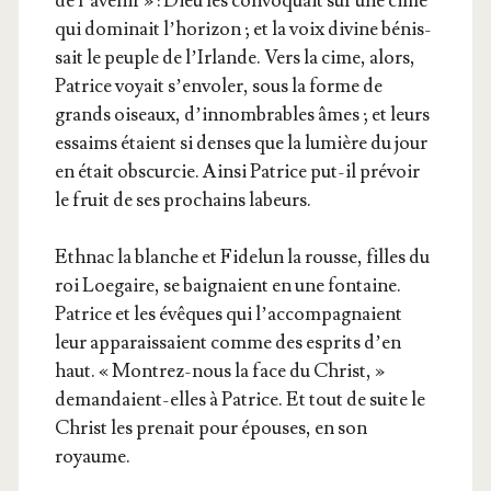
de l’a­ve­nir » : Dieu les convo­quait sur une cime
qui domi­nait l’ho­ri­zon ; et la voix divine bénis­
sait le peuple de l’Ir­lande. Vers la cime, alors,
Patrice voyait s’en­vo­ler, sous la forme de
grands oiseaux, d’in­nom­brables âmes ; et leurs
essaims étaient si denses que la lumière du jour
en était obs­cur­cie. Ain­si Patrice put-il pré­voir
le fruit de ses pro­chains labeurs.
Eth­nac la blanche et Fide­lun la rousse, filles du
roi Loe­gaire, se bai­gnaient en une fon­taine.
Patrice et les évêques qui l’ac­com­pa­gnaient
leur appa­rais­saient comme des esprits d’en
haut. « Mon­trez-nous la face du Christ, »
deman­daient-elles à Patrice. Et tout de suite le
Christ les pre­nait pour épouses, en son
royaume.