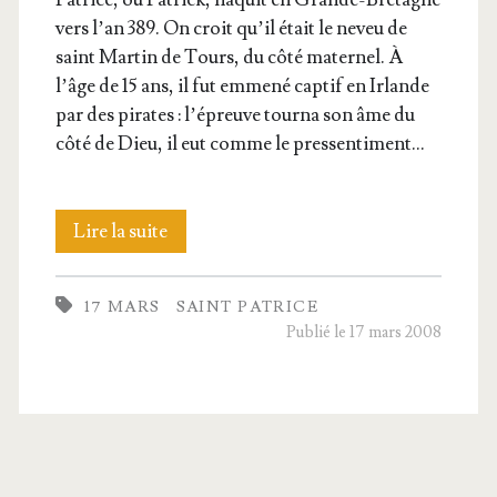
vers l’an 389. On croit qu’il était le neveu de
saint Mar­tin de Tours, du côté mater­nel. À
l’âge de 15 ans, il fut emme­né cap­tif en Irlande
par des pirates : l’é­preuve tour­na son âme du
côté de Dieu, il eut comme le pressentiment…
Saint
Lire la suite
Patrice,
17 MARS
SAINT PATRICE
Évêque
Publié le 17 mars 2008