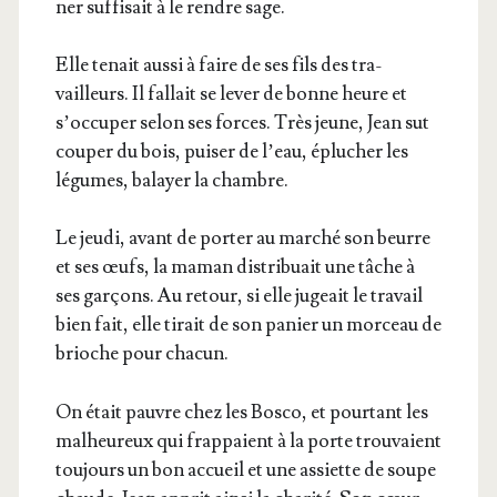
ner suf­fi­sait à le rendre sage.
Elle tenait aus­si à faire de ses fils des tra­
vailleurs. Il fal­lait se lever de bonne heure et
s’oc­cu­per selon ses forces. Très jeune, Jean sut
cou­per du bois, pui­ser de l’eau, éplu­cher les
légumes, balayer la chambre.
Le jeu­di, avant de por­ter au mar­ché son beurre
et ses œufs, la maman dis­tri­buait une tâche à
ses gar­çons. Au retour, si elle jugeait le tra­vail
bien fait, elle tirait de son panier un mor­ceau de
brioche pour chacun.
On était pauvre chez les Bos­co, et pour­tant les
mal­heu­reux qui frap­paient à la porte trou­vaient
tou­jours un bon accueil et une assiette de soupe