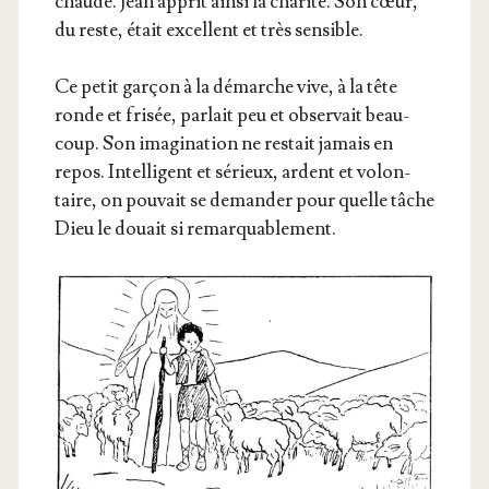
chaude. Jean apprit ain­si la cha­ri­té. Son cœur,
du reste, était excellent et très sensible.
Ce petit gar­çon à la démarche vive, à la tête
ronde et fri­sée, par­lait peu et obser­vait beau­
coup. Son ima­gi­na­tion ne res­tait jamais en
repos. Intel­li­gent et sérieux, ardent et volon­
taire, on pou­vait se deman­der pour quelle tâche
Dieu le douait si remarquablement.