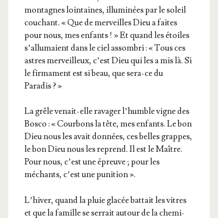
mon­tagnes loin­taines, illu­mi­nées par le soleil
cou­chant. « Que de mer­veilles Dieu a faites
pour nous, mes enfants ! » Et quand les étoiles
s’al­lu­maient dans le ciel assom­bri : « Tous ces
astres mer­veilleux, c’est Dieu qui les a mis là. Si
le fir­ma­ment est si beau, que sera-ce du
Paradis ? »
La grêle venait-elle rava­ger l’humble vigne des
Bos­co : « Cour­bons la tête, mes enfants. Le bon
Dieu nous les avait don­nées, ces belles grappes,
le bon Dieu nous les reprend. Il est le Maître.
Pour nous, c’est une épreuve ; pour les
méchants, c’est une punition ».
L’hi­ver, quand la pluie gla­cée bat­tait les vitres
et que la famille se ser­rait autour de la che­mi­