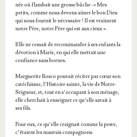
née où flam­bait une grosse bûche : « Mes
petits, comme nous devons aimer le bon Dieu
qui nous four­nit le néces­saire ! Il est vrai­ment
notre Père, notre Père qui est aux cieux ».
Elle ne ces­sait de recom­man­der à ses enfants la
dévo­tion à Marie, en qui elle met­tait une
confiance sans bornes.
Mar­gue­rite Bos­co pou­vait réci­ter par cœur son
caté­chisme, l’His­toire sainte, la vie de Notre-
Sei­gneur, et, tout en s’oc­cu­pant à son ménage,
elle cher­chait à ensei­gner ce qu’elle savait à
ses fils.
Pour eux, ce qu’elle crai­gnait comme la peste,
c’é­taient les mau­vais compagnons.