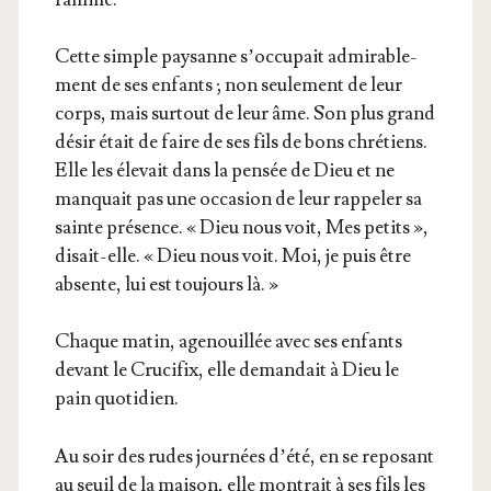
Cette simple pay­sanne s’oc­cu­pait admi­ra­ble­
ment de ses enfants ; non seule­ment de leur
corps, mais sur­tout de leur âme. Son plus grand
désir était de faire de ses fils de bons chré­tiens.
Elle les éle­vait dans la pen­sée de Dieu et ne
man­quait pas une occa­sion de leur rap­pe­ler sa
sainte pré­sence. « Dieu nous voit, Mes petits »,
disait-elle. « Dieu nous voit. Moi, je puis être
absente, lui est tou­jours là. »
Chaque matin, age­nouillée avec ses enfants
devant le Cru­ci­fix, elle deman­dait à Dieu le
pain quotidien.
Au soir des rudes jour­nées d’é­té, en se repo­sant
au seuil de la mai­son, elle mon­trait à ses fils les