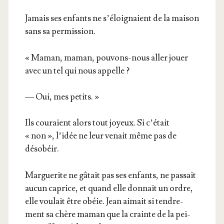
Jamais ses enfants ne s’é­loi­gnaient de la mai­son
sans sa permission.
« Maman, maman, pou­vons-nous aller jouer
avec un tel qui nous appelle ?
— Oui, mes petits. »
Ils cou­raient alors tout joyeux. Si c’é­tait
« non », l’i­dée ne leur venait même pas de
désobéir.
Mar­gue­rite ne gâtait pas ses enfants, ne pas­sait
aucun caprice, et quand elle don­nait un ordre,
elle vou­lait être obéie. Jean aimait si ten­dre­
ment sa chère maman que la crainte de la pei­