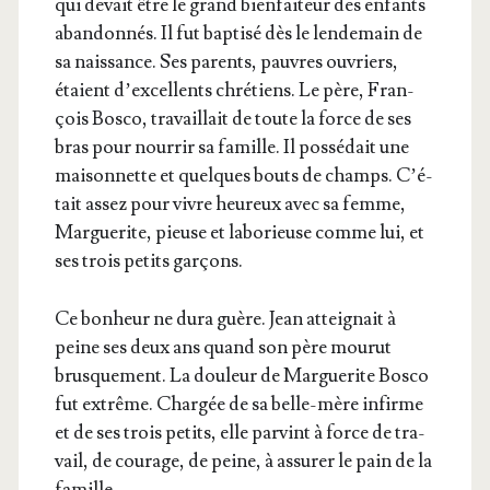
qui devait être le grand bien­fai­teur des enfants
aban­don­nés. Il fut bap­ti­sé dès le len­de­main de
sa nais­sance. Ses parents, pauvres ouvriers,
étaient d’ex­cel­lents chré­tiens. Le père, Fran­
çois Bos­co, tra­vaillait de toute la force de ses
bras pour nour­rir sa famille. Il pos­sé­dait une
mai­son­nette et quelques bouts de champs. C’é­
tait assez pour vivre heu­reux avec sa femme,
Mar­gue­rite, pieuse et labo­rieuse comme lui, et
ses trois petits garçons.
Ce bon­heur ne dura guère. Jean attei­gnait à
peine ses deux ans quand son père mou­rut
brus­que­ment. La dou­leur de Mar­gue­rite Bos­co
fut extrême. Char­gée de sa belle-mère infirme
et de ses trois petits, elle par­vint à force de tra­
vail, de cou­rage, de peine, à assu­rer le pain de la
famille.