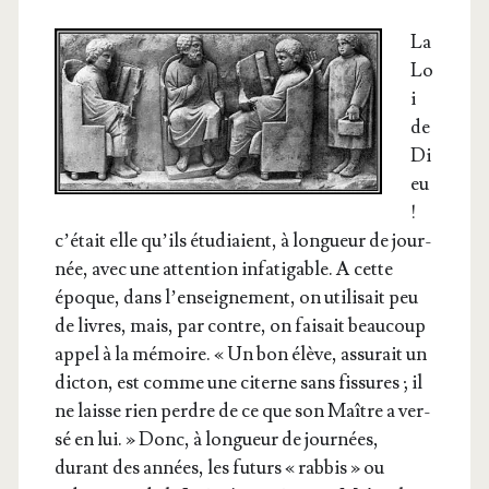
La
Lo
i
de
Di
eu
!
c’é­tait elle qu’ils étu­diaient, à lon­gueur de jour­
née, avec une atten­tion infa­ti­gable. A cette
époque, dans l’en­sei­gne­ment, on uti­li­sait peu
de livres, mais, par contre, on fai­sait beau­coup
appel à la mémoire. « Un bon élève, assu­rait un
dic­ton, est comme une citerne sans fis­sures ; il
ne laisse rien perdre de ce que son Maître a ver­
sé en lui. » Donc, à lon­gueur de jour­nées,
durant des années, les futurs « rab­bis » ou