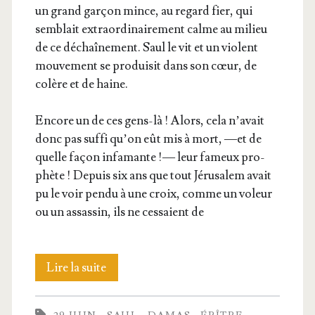
un grand gar­çon mince, au regard fier, qui
sem­blait extra­or­di­nai­re­ment calme au milieu
de ce déchaî­ne­ment. Saul le vit et un violent
mou­ve­ment se pro­dui­sit dans son cœur, de
colère et de haine.
Encore un de ces gens-là ! Alors, cela n’a­vait
donc pas suf­fi qu’on eût mis à mort, —et de
quelle façon infa­mante !— leur fameux pro­
phète ! Depuis six ans que tout Jéru­sa­lem avait
pu le voir pen­du à une croix, comme un voleur
ou un assas­sin, ils ne ces­saient de
Un
Lire la suite
jour