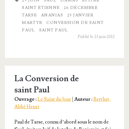
29 JUIN
SAUL
DAMAS
ÉPÎTRE
d’été,
SAINT ÉTIENNE
26 DÉCEMBRE
sur
TARSE
ANANIAS
25 JANVIER
MARTYR
CONVERSION DE SAINT
la
PAUL
SAINT PAUL
route
Publié le 23 juin 2012
de Damas
La Conversion de
saint Paul
Ouvrage :
Le Saint du Jour
|
Auteur :
Berthet,
Abbé Henri
Paul de Tarse, connu d’a­bord sous le nom de