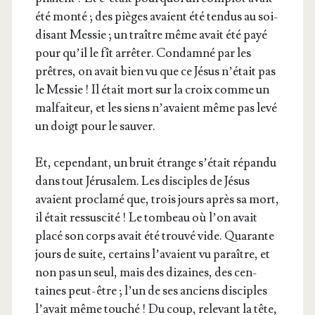
été mon­té ; des pièges avaient été ten­dus au soi-
disant Mes­sie ; un traître même avait été payé
pour qu’il le fît arrê­ter. Condam­né par les
prêtres, on avait bien vu que ce Jésus n’é­tait pas
le Mes­sie ! Il était mort sur la croix comme un
mal­fai­teur, et les siens n’a­vaient même pas levé
un doigt pour le sauver.
Et, cepen­dant, un bruit étrange s’é­tait répan­du
dans tout Jéru­sa­lem. Les dis­ciples de Jésus
avaient pro­cla­mé que, trois jours après sa mort,
il était res­sus­ci­té ! Le tom­beau où l’on avait
pla­cé son corps avait été trou­vé vide. Qua­rante
jours de suite, cer­tains l’a­vaient vu paraître, et
non pas un seul, mais des dizaines, des cen­
taines peut-être ; l’un de ses anciens dis­ciples
l’a­vait même tou­ché ! Du coup, rele­vant la tête,