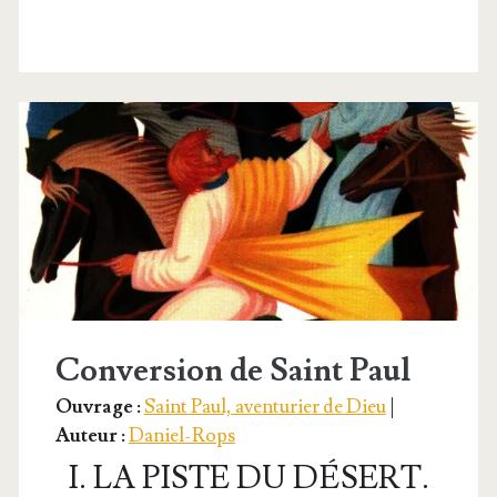
ga­
teur
de
l’Évangile
Conversion de Saint Paul
Ouvrage :
Saint Paul, aven­tu­rier de Dieu
|
Auteur :
Daniel-Rops
I. LA PISTE DU DÉSERT.