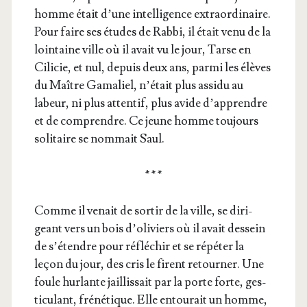
homme était d’une intel­li­gence extra­or­di­naire.
Pour faire ses études de Rab­bi, il était venu de la
loin­taine ville où il avait vu le jour, Tarse en
Cili­cie, et nul, depuis deux ans, par­mi les élèves
du Maître Gama­liel, n’é­tait plus assi­du au
labeur, ni plus atten­tif, plus avide d’ap­prendre
et de com­prendre. Ce jeune homme tou­jours
soli­taire se nom­mait Saul.
* * *
Comme il venait de sor­tir de la ville, se diri­
geant vers un bois d’o­li­viers où il avait des­sein
de s’é­tendre pour réflé­chir et se répé­ter la
leçon du jour, des cris le firent retour­ner. Une
foule hur­lante jaillis­sait par la porte forte, ges­
ti­cu­lant, fré­né­tique. Elle entou­rait un homme,