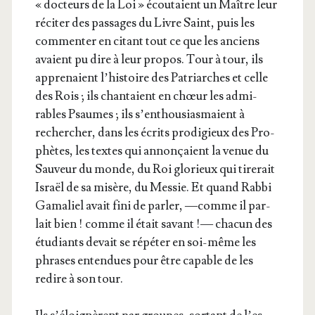
« doc­teurs de la Loi » écou­taient un Maître leur
réci­ter des pas­sages du Livre Saint, puis les
com­men­ter en citant tout ce que les anciens
avaient pu dire à leur pro­pos. Tour à tour, ils
appre­naient l’his­toire des Patriarches et celle
des Rois ; ils chan­taient en chœur les admi­
rables Psaumes ; ils s’en­thou­sias­maient à
recher­cher, dans les écrits pro­di­gieux des Pro­
phètes, les textes qui annon­çaient la venue du
Sau­veur du monde, du Roi glo­rieux qui tire­rait
Israël de sa misère, du Mes­sie. Et quand Rab­bi
Gama­liel avait fini de par­ler, —comme il par­
lait bien ! comme il était savant !— cha­cun des
étu­diants devait se répé­ter en soi-même les
phrases enten­dues pour être capable de les
redire à son tour.