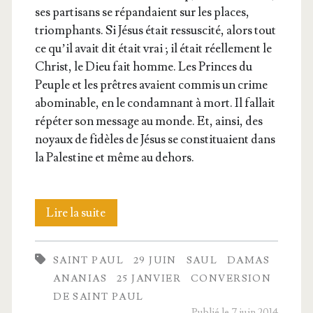
ses par­ti­sans se répan­daient sur les places,
triom­phants. Si Jésus était res­sus­ci­té, alors tout
ce qu’il avait dit était vrai ; il était réel­le­ment le
Christ, le Dieu fait homme. Les Princes du
Peuple et les prêtres avaient com­mis un crime
abo­mi­nable, en le condam­nant à mort. Il fal­lait
répé­ter son mes­sage au monde. Et, ain­si, des
noyaux de fidèles de Jésus se consti­tuaient dans
la Pales­tine et même au dehors.
Conver­
Lire la suite
sion
SAINT PAUL
29 JUIN
SAUL
DAMAS
de
ANANIAS
25 JANVIER
CONVERSION
Saint Paul
DE SAINT PAUL
Publié le 7 juin 2014