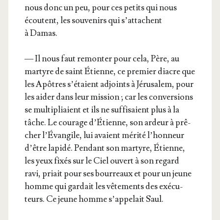
nous donc un peu, pour ces petits qui nous
écoutent, les sou­ve­nirs qui s’at­tachent
à Damas.
— Il nous faut remon­ter pour cela, Père, au
mar­tyre de saint Étienne, ce pre­mier diacre que
les Apôtres s’é­taient adjoints à Jéru­sa­lem, pour
les aider dans leur mis­sion ; car les conver­sions
se mul­ti­pliaient et ils ne suf­fi­saient plus à la
tâche. Le cou­rage d’É­tienne, son ardeur à prê­
cher l’É­van­gile, lui avaient méri­té l’hon­neur
d’être lapi­dé. Pen­dant son mar­tyre, Étienne,
les yeux fixés sur le Ciel ouvert à son regard
ravi, priait pour ses bour­reaux et pour un jeune
homme qui gar­dait les vête­ments des exé­cu­
teurs. Ce jeune homme s’ap­pe­lait Saul.