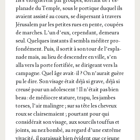
Ils s’é­loi­gnèrent par groupes, sor­tant de l’es­
pla­nade du Temple, sous le por­tique duquel ils
avaient assis­té au cours, se dis­per­sant à tra­vers
Jéru­sa­lem par les petites rues en pente, cou­pées
de marches. L’un d’eux, cepen­dant, demeu­ra
seul. Quelques ins­tants il sem­bla médi­ter pro­
fon­dé­ment. Puis, il sor­tit à son tour de l’es­pla­
nade mais, au lieu de des­cendre en ville, s’en
alla vers la porte for­ti­fiée, se diri­geant vers la
cam­pagne. Quel âge avait-il ? On n’au­rait guère
pu le dire. Son visage était déjà si grave, déjà si
creu­sé pour un ado­lescent ! Il n’é­tait pas bien
beau : de médiocre sta­ture, tra­pu, les jambes
torses, l’air malingre ; sur sa tête les che­veux
roux se clair­se­maient ; pour­tant pour qui
consi­dé­rait son visage, aux sour­cils touf­fus et
joints, au nez bom­bé, au regard d’une extrême
viva­ci­té, il parais­sait bien évident que ce jeune