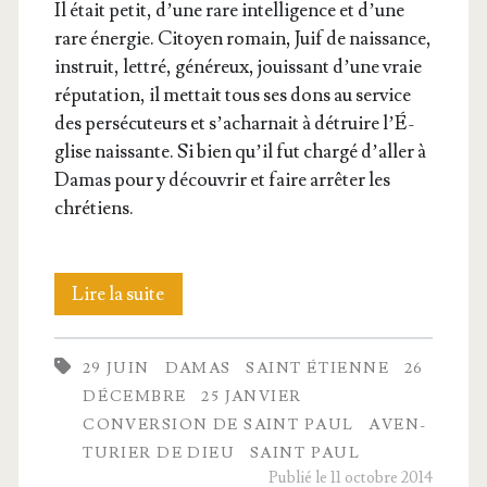
Il était petit, d’une rare intel­li­gence et d’une
rare éner­gie. Citoyen romain, Juif de nais­sance,
ins­truit, let­tré, géné­reux, jouis­sant d’une vraie
répu­ta­tion, il met­tait tous ses dons au ser­vice
des per­sé­cu­teurs et s’a­char­nait à détruire l’É­
glise nais­sante. Si bien qu’il fut char­gé d’al­ler à
Damas pour y décou­vrir et faire arrê­ter les
chrétiens.
Saint
Lire la suite
Paul,
29 JUIN
DAMAS
SAINT ÉTIENNE
26
le
DÉCEMBRE
25 JANVIER
pro­
CONVERSION DE SAINT PAUL
AVEN­
TU­RIER DE DIEU
SAINT PAUL
pa­
Publié le 11 octobre 2014