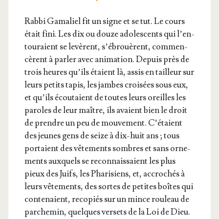
Rab­bi Gama­liel fit un signe et se tut. Le cours
était fini. Les dix ou douze ado­les­cents qui l’en­
tou­raient se levèrent, s’é­brouèrent, com­men­
cèrent à par­ler avec ani­ma­tion. Depuis près de
trois heures qu’ils étaient là, assis en tailleur sur
leurs petits tapis, les jambes croi­sées sous eux,
et qu’ils écou­taient de toutes leurs oreilles les
paroles de leur maître, ils avaient bien le droit
de prendre un peu de mou­ve­ment. C’é­taient
des jeunes gens de seize à dix-huit ans ; tous
por­taient des vête­ments sombres et sans orne­
ments aux­quels se recon­nais­saient les plus
pieux des Juifs, les Phari­siens, et, accro­chés à
leurs vête­ments, des sortes de petites boîtes qui
conte­naient, reco­piés sur un mince rou­leau de
par­che­min, quelques ver­sets de la Loi de Dieu.