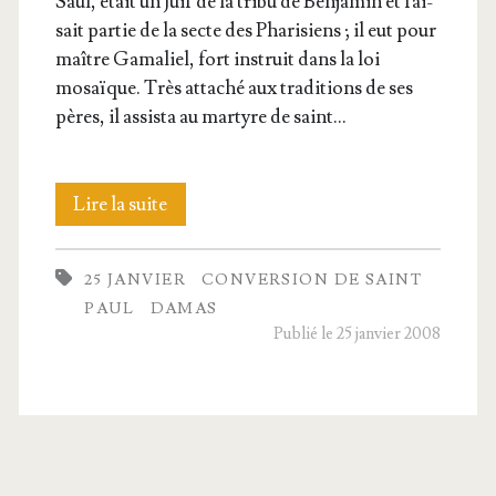
Saul, était un Juif de la tri­bu de Ben­ja­min et fai­
sait par­tie de la secte des Pha­ri­siens ; il eut pour
maître Gama­liel, fort ins­truit dans la loi
mosaïque. Très atta­ché aux tra­di­tions de ses
pères, il assis­ta au mar­tyre de saint…
La
Lire la suite
Conver­
25 JANVIER
CONVERSION DE SAINT
sion
PAUL
DAMAS
de
Publié le 25 janvier 2008
saint Paul