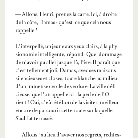
— Allons, Hen­ri, pre­nez la carte. Ici, à droite
de la côte, Damas ; qu’est-ce que cela nous
rappelle ?
L’in­ter­pel­lé, un jeune aux yeux clairs, à la phy­
sio­no­mie intel­li­gente, répond : Quel dom­mage
de n’a­voir pu aller jusque-là, Père. Il paraît que
c’est tel­le­ment joli, Damas, avec ses mai­sons
silen­cieuses et closes, toute blanche au milieu
d’un immense cercle de ver­dure. La ville déli­
cieuse, que l’on appelle ici : la perle de l’O­
rient ! Oui, c’eût été bon de la visi­ter, meilleur
encore de par­cou­rir cette route sur laquelle
Saul fut terrassé.
— Allons ! au lieu d’a­vi­ver nos regrets, redites-