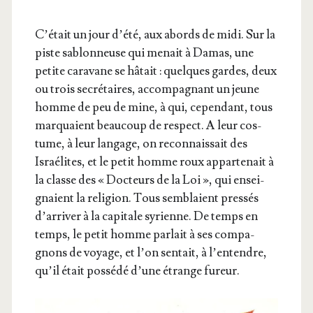
C’é­tait un jour d’é­té, aux abords de midi. Sur la
piste sablon­neuse qui menait à Damas, une
petite cara­vane se hâtait : quelques gardes, deux
ou trois secré­taires, accom­pa­gnant un jeune
homme de peu de mine, à qui, cepen­dant, tous
mar­quaient beau­coup de res­pect. A leur cos­
tume, à leur lan­gage, on recon­nais­sait des
Israé­lites, et le petit homme roux appar­te­nait à
la classe des « Doc­teurs de la Loi », qui ensei­
gnaient la reli­gion. Tous sem­blaient pres­sés
d’ar­ri­ver à la capi­tale syrienne. De temps en
temps, le petit homme par­lait à ses com­pa­
gnons de voyage, et l’on sen­tait, à l’en­tendre,
qu’il était pos­sé­dé d’une étrange fureur.