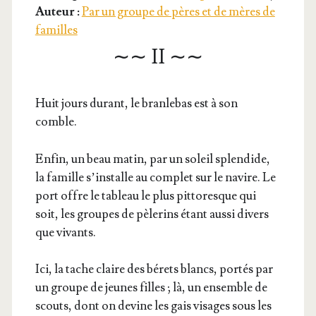
Auteur :
Par un groupe de pères et de mères de
familles
∼∼ II ∼∼
Huit jours durant, le bran­le­bas est à son
comble.
Enfin, un beau matin, par un soleil splen­dide,
la famille s’ins­talle au com­plet sur le navire. Le
port offre le tableau le plus pit­to­resque qui
soit, les groupes de pèle­rins étant aus­si divers
que vivants.
Ici, la tache claire des bérets blancs, por­tés par
un groupe de jeunes filles ; là, un ensemble de
scouts, dont on devine les gais visages sous les