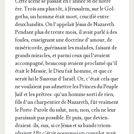
Cette scène se pas­sait en l’an­née 36 de notre
ère. Trois ans plus tôt, à Jéru­sa­lem, sur le Gol­
go­tha, un homme était mort, cru­ci­fié entre
deux ban­dits. On l’ap­pe­lait Jésus de Naza­reth.
Pen­dant plus de trente mois, il avait par­lé à des
foules, ensei­gnant une doc­trine d’a­mour, de
misé­ri­corde, gué­ris­sant les malades, fai­sant de
grands miracles, et par­mi ceux qui l’a­vaient
accom­pa­gné, beau­coup avaient pro­cla­mé qu’il
était le Mes­sie, le Dieu fait homme, et que ce
serait lui le Sau­veur d’Is­raël. Or, c’é­tait cela que
ne vou­laient pas admettre les Princes du Peuple
Juif et les prêtres : qu’un homme sor­ti de rien,
fils d’un char­pen­tier de Naza­reth, fût vrai­ment
le Porte-Parole du salut, non, non, cela ne leur
parais­sait pas pos­sible. Et puis, que devien­
draient-ils, eux, si ce Jésus et sa bande triom­
phaient ? Et c’é­tait pour­quoi un com­plot avait