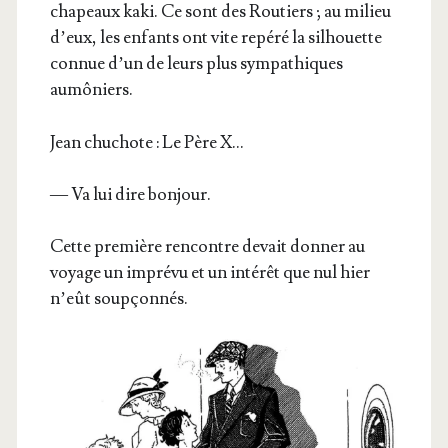
cha­peaux kaki. Ce sont des Rou­tiers ; au milieu
d’eux, les enfants ont vite repé­ré la sil­houette
connue d’un de leurs plus sym­pa­thiques
aumôniers.
Jean chu­chote : Le Père X…
— Va lui dire bonjour.
Cette pre­mière ren­contre devait don­ner au
voyage un impré­vu et un inté­rêt que nul hier
n’eût soupçonnés.