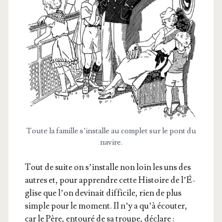
Toute la famille s’ins­talle au com­plet sur le pont du
navire.
Tout de suite on s’ins­talle non loin les uns des
autres et, pour apprendre cette His­toire de l’É­
glise que l’on devi­nait dif­fi­cile, rien de plus
simple pour le moment. Il n’y a qu’à écou­ter,
car le Père, entou­ré de sa troupe, déclare :