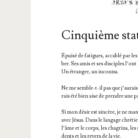
Cinquième sta
Épui­sé de fatigues, acca­blé par les
ber. Ses amis et ses dis­ciples l’on
Un étran­ger, un inconnu.
Ne me semble-t-il pas que j’au­rais 
rais été bien aise de prendre une pa
Si mon désir est sin­cère, je ne man­
avec Jésus. Dans le lan­gage chré­tie
l’âme et le corps, les cha­grins, les 
dents et les revers de la vie.