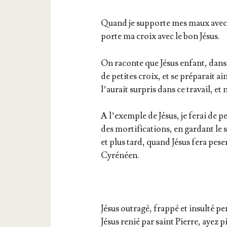
Quand je sup­porte mes maux avec p
porte ma croix avec le bon Jésus.
On raconte que Jésus enfant, dans l
de petites croix, et se pré­pa­rait a
l’au­rait sur­pris dans ce tra­vail, et
A l’exemple de Jésus, je ferai de pe
des mor­ti­fi­ca­tions, en gar­dant l
et plus tard, quand Jésus fera pese
Cyrénéen.
Jésus outra­gé, frap­pé et insul­té p
Jésus renié par saint Pierre, ayez p