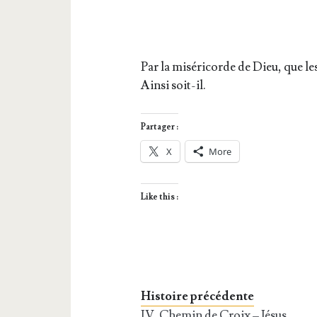
Par la misé­ri­corde de Dieu, que 
Ain­si soit-il.
Partager :
X
More
Like this :
Histoire précédente
IV. Chemin de Croix – Jésus