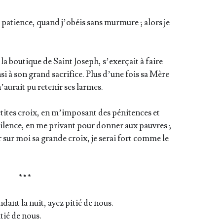
atience, quand j’o­béis sans mur­mure ; alors je
a bou­tique de Saint Joseph, s’exer­çait à faire
in­si à son grand sacri­fice. Plus d’une fois sa Mère
 n’au­rait pu rete­nir ses larmes.
tites croix, en m’im­po­sant des péni­tences et
e silence, en me pri­vant pour don­ner aux pauvres ;
r sur moi sa grande croix, je serai fort comme le
* * *
en­dant la nuit, ayez pitié de nous.
itié de nous.