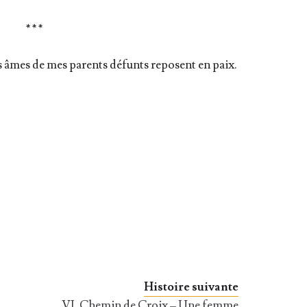
* * *
les âmes de mes parents défunts reposent en paix.
Histoire suivante
VI. Chemin de Croix – Une femme