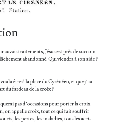
tion
 mau­vais trai­te­ments, Jésus est près de suc­com­
t lâche­ment aban­don­né. Qui vien­dra à son aide ?
vou­lu être à la place du Cyré­néen, et que j’au­
rt du far­deau de la croix ?
que­rai pas d’oc­ca­sions pour por­ter la croix
n, on appelle croix, tout ce qui fait souf­frir
sou­cis, les pertes, les mala­dies, tous les acci­