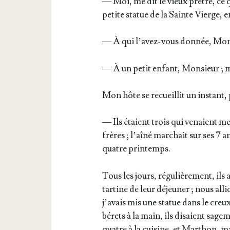
— Moi, me dit le vieux prêtre, ce q
petite sta­tue de la Sainte Vierge, e
— À qui l’a­vez-vous don­née, Mon­
— À un petit enfant, Mon­sieur ; m
Mon hôte se recueillit un ins­tant
— Ils étaient trois qui venaient me
frères ; l’aî­né mar­chait sur ses 7 
quatre printemps.
Tous les jours, régu­liè­re­ment, ils 
tar­tine de leur déjeu­ner ; nous al
j’a­vais mis une sta­tue dans le creu
bérets à la main, ils disaient sage
quatre à la cui­sine, et Mar­thon, ma 