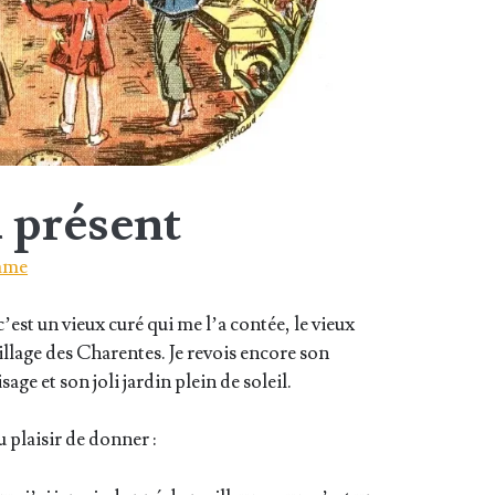
 présent
ame
’est un vieux curé qui me l’a contée, le vieux
il­lage des Cha­rentes. Je revois encore son
age et son joli jar­din plein de soleil.
 plai­sir de donner :