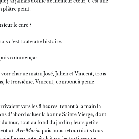
ue j’ai jamais don­né de meilleur cœur, c’est une
n plâtre peint.
sieur le curé ?
ais c’est toute une histoire.
, puis commença :
 voir chaque matin José, Julien et Vincent, trois
ans, le troi­sième, Vincent, comp­tait à peine
arri­vaient vers les 8 heures, tenant à la main la
lions d’a­bord saluer la bonne Sainte Vierge, dont
x du mur, tout au fond du jar­din ; leurs petits
­ment un
Ave Maria
, puis nous retour­nions tous
vieille ser­vante, éta­lait sur les tar­tines une