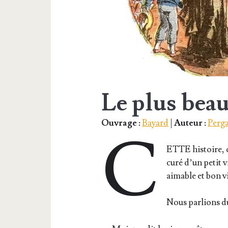
Le plus beau
Ouvrage :
Bayard
|
Auteur :
Perg
C
ETTE his­toire, c
curé d’un petit v
aimable et bon vis
Nous par­lions du