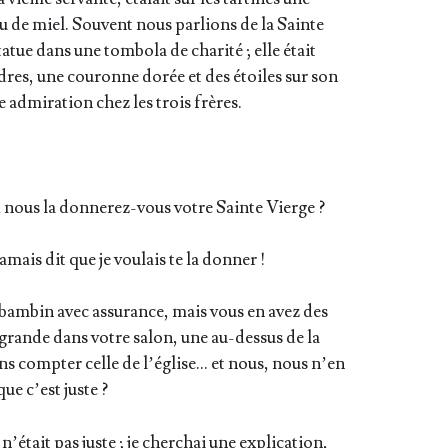
 de miel. Sou­vent nous par­lions de la Sainte
­tue dans une tom­bo­la de cha­ri­té ; elle était
dres, une cou­ronne dorée et des étoiles sur son
e admi­ra­tion chez les trois frères.
nous la don­ne­rez-vous votre Sainte Vierge ?
amais dit que je vou­lais te la donner !
e bam­bin avec assu­rance, mais vous en avez des
e grande dans votre salon, une au-des­sus de la
s comp­ter celle de l’é­glise… et nous, nous n’en
ue c’est juste ?
é­tait pas juste ; je cher­chai une expli­ca­tion,