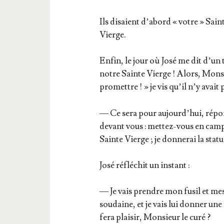
Ils disaient d’a­bord « votre » Saint
Vierge.
Enfin, le jour où José me dit d’un t
notre Sainte Vierge ! Alors, Mon­si
pro­mettre ! » je vis qu’il n’y avait 
— Ce sera pour aujourd’­hui, répon­
devant vous : met­tez-vous en cam­
Sainte Vierge ; je don­ne­rai la sta­t
José réflé­chit un instant :
— Je vais prendre mon fusil et mes fl
sou­daine, et je vais lui don­ner une
fera plai­sir, Mon­sieur le curé ?