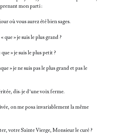
, pre­nant mon parti :
 jour où vous aurez été bien sages.
 que » je suis le plus grand ?
ue » je suis le plus petit ?
que » je ne suis pas le plus grand et pas le
ri­tée, dis-je d’une voix ferme.
i­vée, on me posa inva­ria­ble­ment la même
r, votre Sainte Vierge, Mon­sieur le curé ?