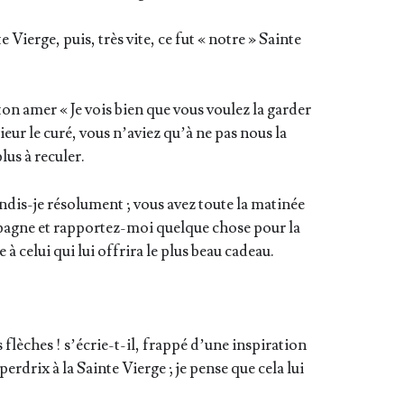
e Vierge, puis, très vite, ce fut « notre » Sainte
on amer « Je vois bien que vous vou­lez la gar­der
eur le curé, vous n’a­viez qu’à ne pas nous la
plus à reculer.
dis-je réso­lu­ment ; vous avez toute la mati­née
pagne et rap­por­tez-moi quelque chose pour la
ue à celui qui lui offri­ra le plus beau cadeau.
èches ! s’é­crie-t-il, frap­pé d’une ins­pi­ra­tion
 per­drix à la Sainte Vierge ; je pense que cela lui