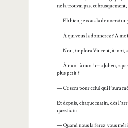
ne la trou­vai pas, et brus­que­ment
— Eh bien, je vous la don­ne­rai un
— À qui vous la don­ne­rez ? À moi «
— Non, implo­ra Vincent, à moi, « q
— À moi ! à moi ! cria Julien, « pas
plus petit ?
— Ce sera pour celui qui l’au­ra mé
Et depuis, chaque matin, dès l’ar­r
question :
— Quand nous la ferez-vous méri­te