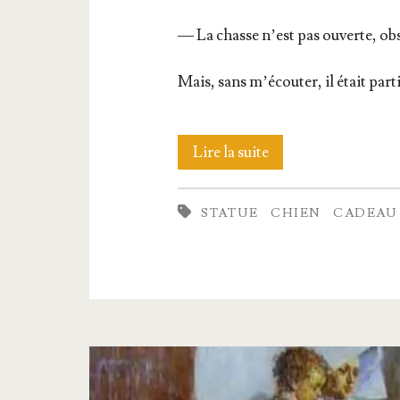
— La chasse n’est pas ouverte, obs
Mais, sans m’é­cou­ter, il était parti
Le
Lire la suite
plus
STATUE
CHIEN
CADEAU
beau
présent