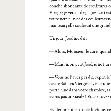
couche abon­dante de confi­tures ou
Vierge ; je venais de gagner cette sta
toute neuve, avec des cou­leurs ten
man­teau ; elle sou­le­vait une grand
Un jour, José me dit :
— Alors, Mon­sieur le curé, quand 
— Mais, mon petit José, je ne t’ai j
— Vous ne l’a­vez pas dit, reprit l
tas de Saintes Vierges il y en a un
porte, une dans votre chambre, san
avons pas une seule ! Vous croyez q
Évi­dem­ment, en toute logique, ce n’