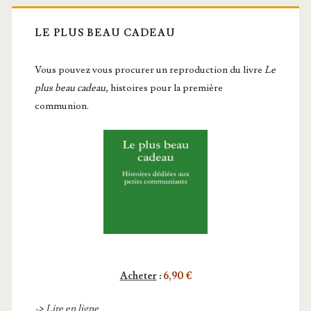
LE PLUS BEAU CADEAU
Vous pou­vez vous pro­cu­rer un repro­duc­tion du livre
Le
plus beau cadeau
, histoires pour la première
communion.
Acheter
:
6,90 €
->
Lire en ligne