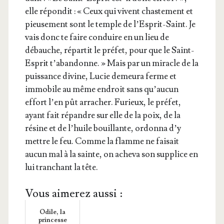
elle répon­dit : « Ceux qui vivent chas­te­ment et
pieu­se­ment sont le temple de l’Es­prit-Saint. Je
vais donc te faire conduire en un lieu de
débauche, répar­tit le pré­fet, pour que le Saint-
Esprit t’a­ban­donne. » Mais par un miracle de la
puis­sance divine, Lucie demeu­ra ferme et
immo­bile au même endroit sans qu’au­cun
effort l’en pût arra­cher. Furieux, le pré­fet,
ayant fait répandre sur elle de la poix, de la
résine et de l’huile bouillante, ordon­na d’y
mettre le feu. Comme la flamme ne fai­sait
aucun mal à la sainte, on ache­va son sup­plice en
lui tran­chant la tête.
Vous aimerez aussi :
Odile, la
princesse