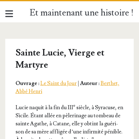
Et maintenant une histoire !
Sainte Lucie, Vierge et
Martyre
Ouvrage :
Le Saint du Jour
|
Auteur :
Berthet,
Abbé Henri
e
Lucie naquit à la fin du III
siècle, à Syra­cuse, en
Sicile. Étant allée en pèle­ri­nage au tom­beau de
sainte Agathe, à Catane, elle y obtint la gué­ri­
son de sa mère affli­gée d’une infir­mi­té pénible.