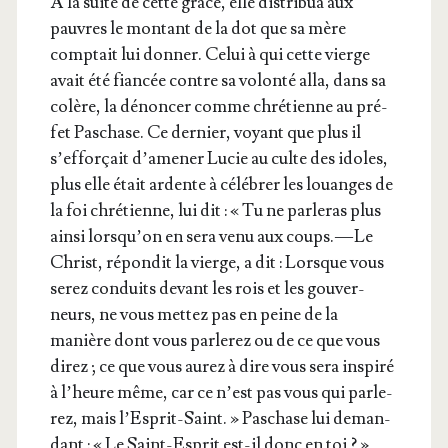
À la suite de cette grâce, elle dis­tri­bua aux
pauvres le mon­tant de la dot que sa mère
comp­tait lui don­ner. Celui à qui cette vierge
avait été fian­cée contre sa volon­té alla, dans sa
colère, la dénon­cer comme chré­tienne au pré­
fet Paschase. Ce der­nier, voyant que plus il
s’ef­for­çait d’a­me­ner Lucie au culte des idoles,
plus elle était ardente à célé­brer les louanges de
la foi chré­tienne, lui dit : « Tu ne par­le­ras plus
ain­si lors­qu’on en sera venu aux coups. — Le
Christ, répon­dit la vierge, a dit : Lorsque vous
serez conduits devant les rois et les gou­ver­
neurs, ne vous met­tez pas en peine de la
manière dont vous par­le­rez ou de ce que vous
direz ; ce que vous aurez à dire vous sera ins­pi­ré
à l’heure même, car ce n’est pas vous qui par­le­
rez, mais l’Es­prit-Saint. » Paschase lui deman­
dant : « Le Saint-Esprit est-il donc en toi ? »,