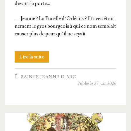
devant la porte…
— Jeanne ? La Pucelle d’Or­léans ? fit avec éton­
ne­ment le gros bour­geois à qui ce nom sem­blait
cau­ser plus de peur qu’il ne seyait.
Le
Lire la suite
logeur
SAINTE JEANNE D'ARC
de
Publié le 27 juin 2026
Jeanne
d’Arc