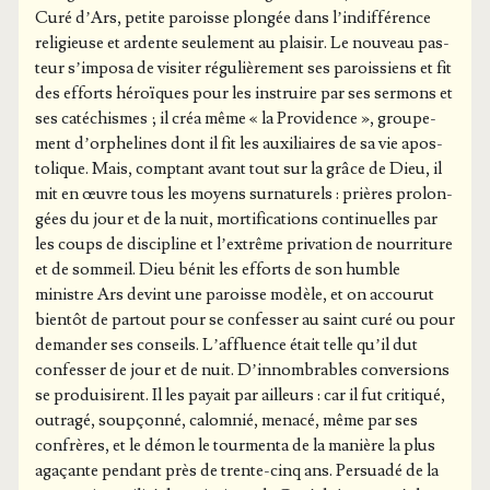
Curé d’Ars, petite paroisse plon­gée dans l’in­dif­fé­rence
reli­gieuse et ardente seule­ment au plai­sir. Le nou­veau pas­
teur s’im­po­sa de visi­ter régu­liè­re­ment ses parois­siens et fit
des efforts héroïques pour les ins­truire par ses ser­mons et
ses caté­chismes ; il créa même « la Pro­vi­dence », grou­pe­
ment d’or­phe­lines dont il fit les auxi­liaires de sa vie apos­
to­lique. Mais, comp­tant avant tout sur la grâce de Dieu, il
mit en œuvre tous les moyens sur­na­tu­rels : prières pro­lon­
gées du jour et de la nuit, mor­ti­fi­ca­tions conti­nuelles par
les coups de dis­ci­pline et l’ex­trême pri­va­tion de nour­ri­ture
et de som­meil. Dieu bénit les efforts de son humble
ministre Ars devint une paroisse modèle, et on accou­rut
bien­tôt de par­tout pour se confes­ser au saint curé ou pour
deman­der ses conseils. L’af­fluence était telle qu’il dut
confes­ser de jour et de nuit. D’in­nom­brables conver­sions
se pro­dui­sirent. Il les payait par ailleurs : car il fut cri­ti­qué,
outra­gé, soup­çon­né, calom­nié, mena­cé, même par ses
confrères, et le démon le tour­men­ta de la manière la plus
aga­çante pen­dant près de trente-cinq ans. Per­sua­dé de la