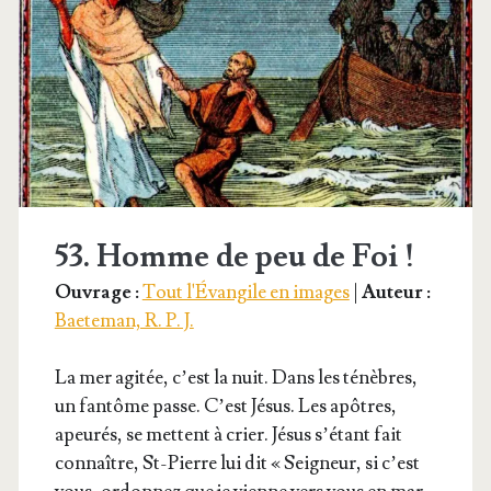
53. Homme de peu de Foi !
Ouvrage :
Tout l'Évangile en images
|
Auteur :
Baeteman, R. P. J.
La mer agi­tée, c’est la nuit. Dans les ténèbres,
un fan­tôme passe. C’est Jésus. Les apôtres,
apeu­rés, se mettent à crier. Jésus s’é­tant fait
connaître, St-Pierre lui dit « Sei­gneur, si c’est