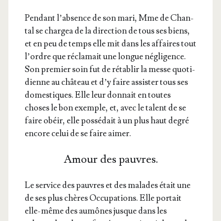
Pen­dant l’ab­sence de son mari, Mme de Chan­
tal se char­gea de la direc­tion de tous ses biens,
et en peu de temps elle mit dans les affaires tout
l’ordre que récla­mait une longue négli­gence.
Son pre­mier soin fut de réta­blir la messe quo­ti­
dienne au châ­teau et d’y faire assis­ter tous ses
domes­tiques. Elle leur don­nait en toutes
choses le bon exemple, et, avec le talent de se
faire obéir, elle pos­sé­dait à un plus haut degré
encore celui de se faire aimer.
Amour des pauvres.
Le ser­vice des pauvres et des malades était une
de ses plus chères Occu­pa­tions. Elle por­tait
elle-même des aumônes jusque dans les