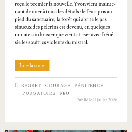
reçu le pre­mier la nou­velle. Yvon vient main­te­
nant don­ner à tous des détails : le feu a pris au
pied du sanc­tuaire, la forêt qui abrite le pas
sinueux des pèle­rins est deve­nu, en quelques
minutes un bra­sier que vient atti­ser avec fré­né­
sie les souffles vio­lents du mistral.
Un
Lire la suite
océan
REGRET
COURAGE
PÉNITENCE
de feu !
PURGATOIRE
FEU
Publié le 11 juillet 2026