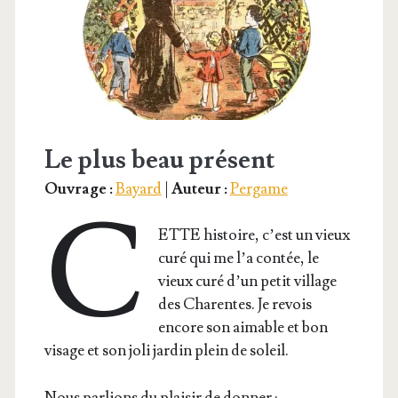
Le plus beau présent
Ouvrage :
Bayard
|
Auteur :
Pergame
C
ETTE his­toire, c’est un vieux
curé qui me l’a contée, le
vieux curé d’un petit vil­lage
des Cha­rentes. Je revois
encore son aimable et bon
visage et son joli jar­din plein de soleil.
Nous par­lions du plai­sir de donner :