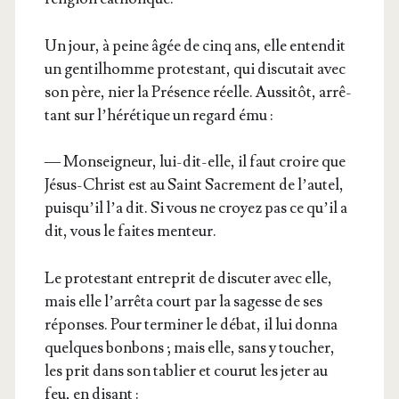
Un jour, à peine âgée de cinq ans, elle enten­dit
un gen­til­homme pro­tes­tant, qui dis­cu­tait avec
son père, nier la Pré­sence réelle. Aus­si­tôt, arrê­
tant sur l’hé­ré­tique un regard ému :
— Mon­sei­gneur, lui-dit-elle, il faut croire que
Jésus-Christ est au Saint Sacre­ment de l’au­tel,
puis­qu’il l’a dit. Si vous ne croyez pas ce qu’il a
dit, vous le faites menteur.
Le pro­tes­tant entre­prit de dis­cu­ter avec elle,
mais elle l’ar­rê­ta court par la sagesse de ses
réponses. Pour ter­mi­ner le débat, il lui don­na
quelques bon­bons ; mais elle, sans y tou­cher,
les prit dans son tablier et cou­rut les jeter au
feu, en disant :