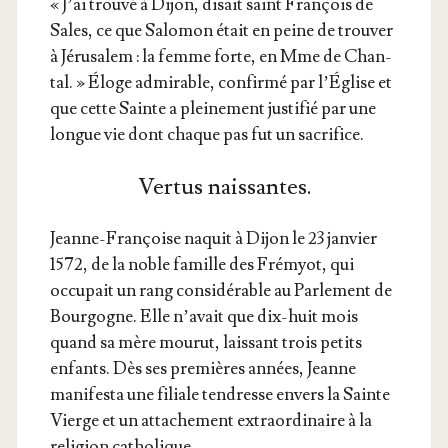
« J’ai trou­vé à Dijon, disait saint Fran­çois de
Sales, ce que Salo­mon était en peine de trou­ver
à Jéru­sa­lem : la femme forte, en Mme de Chan­
tal. » Éloge admi­rable, confir­mé par l’É­glise et
que cette Sainte a plei­ne­ment jus­ti­fié par une
longue vie dont chaque pas fut un sacrifice.
Vertus naissantes.
Jeanne-Fran­çoise naquit à Dijon le 23 jan­vier
1572, de la noble famille des Fré­myot, qui
occu­pait un rang consi­dé­rable au Par­le­ment de
Bour­gogne. Elle n’a­vait que dix-huit mois
quand sa mère mou­rut, lais­sant trois petits
enfants. Dès ses pre­mières années, Jeanne
mani­fes­ta une filiale ten­dresse envers la Sainte
Vierge et un atta­che­ment extra­or­di­naire à la
reli­gion catholique.