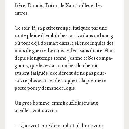
frère, Dunois, Poton de Xain­trailles et les
autres.
Ce soir-là, sa petite troupe, fati­guée par une
route pleine d’embûches, arri­va dans un bourg
où tout déjà dor­mait dans le silence inquiet des
nuits de guerre. Le couvre-feu, sans doute, était
depuis long­temps son­né. Jeanne et Ses com­pa­
gnons, que les escar­mouches du che­min
avaient fati­gués, déci­dèrent de ne pas pour­
suivre plus avant et de frap­per à la pre­mière
porte pour y deman­der logis.
Un gros homme, emmi­tou­flé jus­qu’aux
oreilles, vint ouvrir :
— Que veut-on ? deman­da-t-il d’une voix