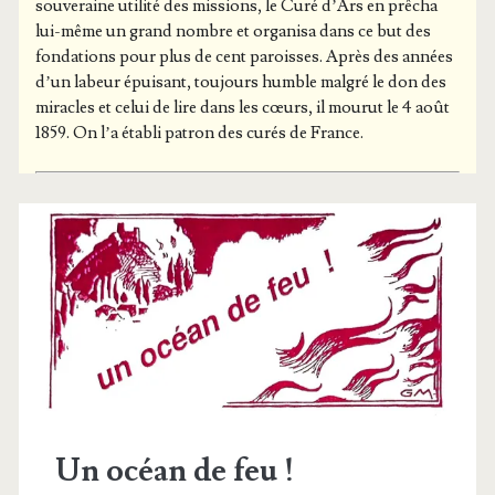
sou­ve­raine uti­li­té des mis­sions, le Curé d’Ars en prê­cha
lui-même un grand nombre et orga­ni­sa dans ce but des
fon­da­tions pour plus de cent paroisses. Après des années
d’un labeur épui­sant, tou­jours humble mal­gré le don des
miracles et celui de lire dans les cœurs, il mou­rut le 4 août
1859. On l’a éta­bli patron des curés de France.
Un océan de feu !