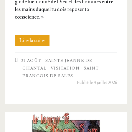
guide bien-aimé de Dieu et des hommes entre
les mains duquel tu dois repo­ser ta
conscience. »
Sainte
Lire la suite
Jeanne-
21 AOÛT
SAINTE JEANNE DE
Fran­
CHANTAL
VISITATION
SAINT
çoise
FRANCOIS DE SALES
Publié le 4 juillet 2026
Fré­
myot
de
Chantal