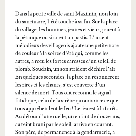
Dans la petite ville de saint Maxi­min, non loin
du sanc­tuaire, l’é­té touche à sa fin. Sur la place
du vil­lage, les hommes, jeunes et vieux, jouent à
la pétanque ou sirotent un pas­tis. L’ac­cent
mélo­dieux des vil­la­geois ajoute une petite note
de cou­leur à la soi­rée d’é­té qui, comme les
autres, a reçu les fortes caresses d’un soleil de
plomb. Sou­dain, un son stri­dent déchire l’air.
En quelques secondes, la place où réson­nèrent
les rires et les chants, s’est cou­verte d’un
silence de mort. Tous ont recon­nu le signal
fati­dique, celui de la sirène qui annonce ce que
tous appré­hendent le feu ! Le feu est à la forêt…
Au détour d’une ruelle, un enfant de douze ans,
au teint bru­ni par le soleil, arrive en cou­rant.
Son père, de per­ma­nence à la gen­dar­me­rie, a