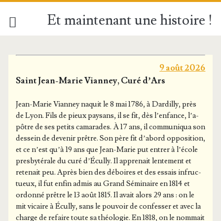
Et maintenant une histoire !
Et
9 août 2026
maintenant
Saint Jean-Marie Vianney, Curé d’Ars
une
Jean-Marie Vian­ney naquit le 8 mai 1786, à Dar­dilly, près
de Lyon. Fils de pieux pay­sans, il se fit, dès l’en­fance, l’a­
pôtre de ses petits cama­rades. À 17 ans, il com­mu­ni­qua son
histoire
des­sein de deve­nir prêtre. Son père fit d’a­bord oppo­si­tion,
et ce n’est qu’à 19 ans que Jean-Marie put entrer à l’é­cole
!
pres­by­té­rale du curé d’É­cul­ly. Il appre­nait len­te­ment et
rete­nait peu. Après bien des déboires et des essais infruc­
Posts
tueux, il fut enfin admis au Grand Sémi­naire en 1814 et
ordon­né prêtre le 13 août 1815. Il avait alors 29 ans : on le
mit vicaire à Écul­ly, sans le pou­voir de confes­ser et avec la
charge de refaire toute sa théo­lo­gie. En 1818, on le nom­mait