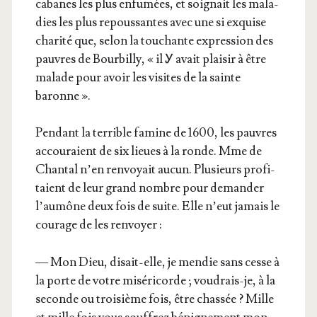
cabanes les plus enfu­mées, et soi­gnait les mala­
dies les plus repous­santes avec une si exquise
cha­ri­té que, selon la tou­chante expres­sion des
pauvres de Bour­billy, « il Ꭹ avait plai­sir à être
malade pour avoir les visites de la sainte
baronne ».
Pen­dant la ter­rible famine de 1600, les pauvres
accou­raient de six lieues à la ronde. Mme de
Chan­tal n’en ren­voyait aucun. Plu­sieurs pro­fi­
taient de leur grand nombre pour deman­der
l’au­mône deux fois de suite. Elle n’eut jamais le
cou­rage de les renvoyer :
— Mon Dieu, disait-elle, je men­die sans cesse à
la porte de votre misé­ri­corde ; vou­drais-je, à la
seconde ou troi­sième fois, être chas­sée ? Mille