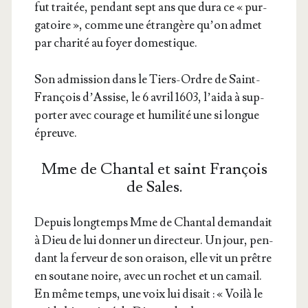
fut trai­tée, pen­dant sept ans que dura ce « pur­
ga­toire », comme une étran­gère qu’on admet
par cha­ri­té au foyer domestique.
Son admis­sion dans le Tiers-Ordre de Saint-
Fran­çois d’As­sise, le 6 avril 1603, l’ai­da à sup­
por­ter avec cou­rage et humi­li­té une si longue
épreuve.
Mme de Chantal et saint François
de Sales.
Depuis long­temps Mme de Chan­tal deman­dait
à Dieu de lui don­ner un direc­teur. Un jour, pen­
dant la fer­veur de son orai­son, elle vit un prêtre
en sou­tane noire, avec un rochet et un camail.
En même temps, une voix lui disait : « Voi­là le