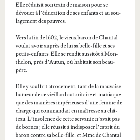
Elle rédui­sit son train de mai­son pour se
dévouer à l’é­du­ca­tion de ses enfants et au sou­
la­ge­ment des pauvres.
Vers la fin de 1602, le vieux baron de Chan­tal
vou­lut avoir auprès de lui sa belle-fille et ses
petits-enfants. Elle se ren­dit aus­si­tôt à Mon­
the­lon, près d’Au­tun, où habi­tait son beau-
père.
Elle y souf­frit atro­ce­ment, tant de la mau­vaise
humeur de ce vieillard auto­ri­taire et maniaque
que des manières impé­rieuses d’une femme de
charge qui com­man­dait en maî­tresse au châ­
teau. L’in­so­lence de cette ser­vante n’a­vait pas
de bornes ; elle réus­sit à indis­po­ser l’es­prit du
baron contre sa belle-fille, et Mme de Chan­tal