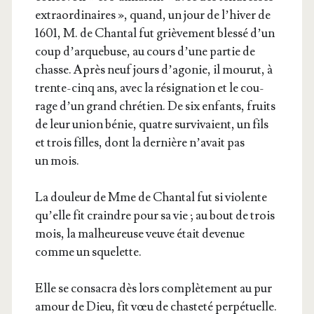
extra­or­di­naires », quand, un jour de l’hi­ver de
1601, M. de Chan­tal fut griè­ve­ment bles­sé d’un
coup d’ar­que­buse, au cours d’une par­tie de
chasse. Après neuf jours d’a­go­nie, il mou­rut, à
trente-cinq ans, avec la rési­gna­tion et le cou­
rage d’un grand chré­tien. De six enfants, fruits
de leur union bénie, quatre sur­vi­vaient, un fils
et trois filles, dont la der­nière n’a­vait pas
un mois.
La dou­leur de Mme de Chan­tal fut si vio­lente
qu’elle fit craindre pour sa vie ; au bout de trois
mois, la mal­heu­reuse veuve était deve­nue
comme un squelette.
Elle se consa­cra dès lors com­plè­te­ment au pur
amour de Dieu, fit vœu de chas­te­té per­pé­tuelle.