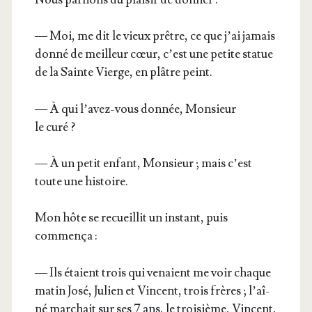
— Moi, me dit le vieux prêtre, ce que j’ai jamais
don­né de meilleur cœur, c’est une petite sta­tue
de la Sainte Vierge, en plâtre peint.
— À qui l’a­vez-vous don­née, Mon­sieur
le curé ?
— À un petit enfant, Mon­sieur ; mais c’est
toute une histoire.
Mon hôte se recueillit un ins­tant, puis
commença :
— Ils étaient trois qui venaient me voir chaque
matin José, Julien et Vincent, trois frères ; l’aî­
né mar­chait sur ses 7 ans, le troi­sième, Vincent,