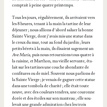
comp­tait à peine quatre printemps.
Tous les jours, régu­liè­re­ment, ils arri­vaient vers
les 8 heures, tenant à la main la tar­tine de leur
déjeu­ner ; nous allions d’a­bord saluer la bonne
Sainte Vierge, dont j’a­vais mis une sta­tue dans
le creux du mur, tout au fond du jar­din ; leurs
petits bérets à la main, ils disaient sage­ment un
Ave Maria
, puis nous retour­nions tous quatre à
la cui­sine, et Mar­thon, ma vieille ser­vante, éta­
lait sur les tar­tines une couche abon­dante de
confi­tures ou de miel. Sou­vent nous par­lions de
la Sainte Vierge ; je venais de gagner cette sta­tue
dans une tom­bo­la de cha­ri­té ; elle était toute
neuve, avec des cou­leurs tendres, une cou­ronne
dorée et des étoiles sur son man­teau ; elle sou­
le­vait une grande admi­ra­tion chez les trois