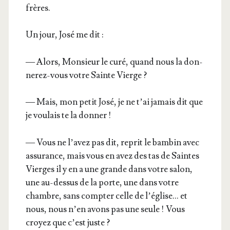
frères.
Un jour, José me dit :
— Alors, Mon­sieur le curé, quand nous la don­
ne­rez-vous votre Sainte Vierge ?
— Mais, mon petit José, je ne t’ai jamais dit que
je vou­lais te la donner !
— Vous ne l’a­vez pas dit, reprit le bam­bin avec
assu­rance, mais vous en avez des tas de Saintes
Vierges il y en a une grande dans votre salon,
une au-des­sus de la porte, une dans votre
chambre, sans comp­ter celle de l’é­glise… et
nous, nous n’en avons pas une seule ! Vous
croyez que c’est juste ?