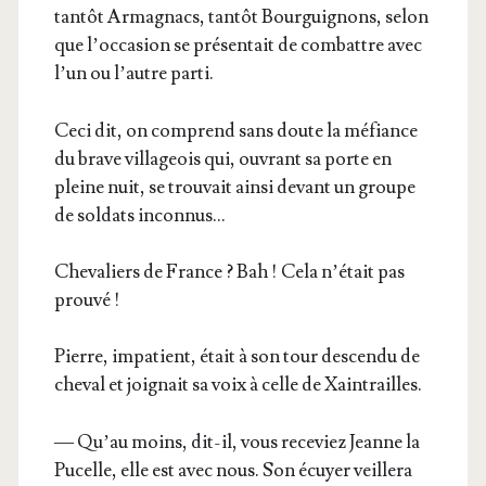
tan­tôt Arma­gnacs, tan­tôt Bour­gui­gnons, selon
que l’oc­ca­sion se pré­sen­tait de com­battre avec
l’un ou l’autre parti.
Ceci dit, on com­prend sans doute la méfiance
du brave vil­la­geois qui, ouvrant sa porte en
pleine nuit, se trou­vait ain­si devant un groupe
de sol­dats inconnus…
Che­va­liers de France ? Bah ! Cela n’é­tait pas
prouvé !
Pierre, impa­tient, était à son tour des­cen­du de
che­val et joi­gnait sa voix à celle de Xaintrailles.
— Qu’au moins, dit-il, vous rece­viez Jeanne la
Pucelle, elle est avec nous. Son écuyer veille­ra