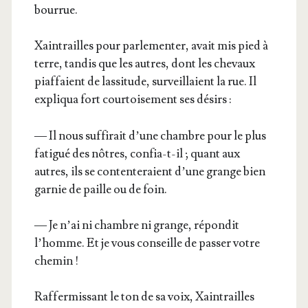
bourrue.
Xain­trailles pour par­le­men­ter, avait mis pied à
terre, tan­dis que les autres, dont les che­vaux
piaf­faient de las­si­tude, sur­veillaient la rue. Il
expli­qua fort cour­toi­se­ment ses désirs :
— Il nous suf­fi­rait d’une chambre pour le plus
fati­gué des nôtres, confia-t-il ; quant aux
autres, ils se conten­te­raient d’une grange bien
gar­nie de paille ou de foin.
— Je n’ai ni chambre ni grange, répon­dit
l’homme. Et je vous conseille de pas­ser votre
chemin !
Raf­fer­mis­sant le ton de sa voix, Xain­trailles