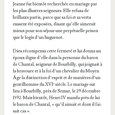
Jeanne fut bien­tôt recher­chée en mariage par
les plus illustres sei­gneurs. Elle refu­sa de
brillants par­tis, parce que sa foi et sa ver­tu
eussent été expo­sées, disant qu’elle aime­rait
mieux pour son séjour une per­pé­tuelle pri­son
que le logis d’un huguenot.
Dieu récom­pen­sa cette fer­me­té et lui don­na un
époux digne d’elle dans la per­sonne du baron
de Chan­tal, sei­gneur de Bour­billy, qui joi­gnait à
la bra­voure et à la foi d’un che­va­lier du Moyen
Âge la dis­tinc­tion d’es­prit et de manières d’un
gen­til­homme du XVIᵉ siècle. Le mariage eut
lieu à Bour­billy, près de Semur, le 29 décembre
1592. Mais bien­tôt, Hen­ri IV man­da près de lui
le baron de Chan­tal, « qu’il aimait et dont il fai­
sait cas ».