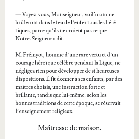
— Voyez-vous, Mon­sei­gneur, voi­là comme
brû­le­ront dans le feu de l’en­fer tous les héré­
tiques, parce qu’ils ne croient pas ce que
Notre-Sei­gneur a dit.
M. Fré­myot, homme d’une rare ver­tu et d’un
cou­rage héroïque célèbre pen­dant la Ligue, ne
négli­gea rien pour déve­lop­per de si heu­reuses
dis­po­si­tions. Il fit don­ner à ses enfants, par des
maîtres choi­sis, une ins­truc­tion forte et
brillante, tan­dis que lui-même, selon les
bonnes tra­di­tions de cette époque, se réser­vait
l’en­sei­gne­ment religieux.
Maîtresse de maison.