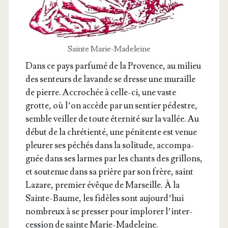
Sainte Marie-Made­leine
Dans ce pays par­fu­mé de la Pro­vence, au milieu
des sen­teurs de lavande se dresse une muraille
de pierre. Accro­chée à celle-ci, une vaste
grotte, où l’on accède par un sen­tier pédestre,
semble veiller de toute éter­ni­té sur la val­lée. Au
début de la chré­tien­té, une péni­tente est venue
pleu­rer ses péchés dans la soli­tude, accom­pa­
gnée dans ses larmes par les chants des grillons,
et sou­te­nue dans sa prière par son frère, saint
Lazare, pre­mier évêque de Mar­seille. À la
Sainte-Baume, les fidèles sont aujourd’­hui
nom­breux à se pres­ser pour implo­rer l’in­ter­
ces­sion de sainte Marie-Madeleine.