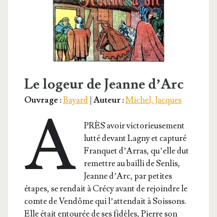
Le logeur de Jeanne d’Arc
Ouvrage :
Bayard
|
Auteur :
Michel, Jacques
A
PRÈS avoir vic­to­rieu­se­ment
lut­té devant Lagny et cap­tu­ré
Fran­quet d’Ar­ras, qu’elle dut
remettre au bailli de Sen­lis,
Jeanne d’Arc, par petites
étapes, se ren­dait à Cré­cy avant de rejoindre le
comte de Ven­dôme qui l’at­ten­dait à Sois­sons.
Elle était entou­rée de ses fidèles, Pierre son