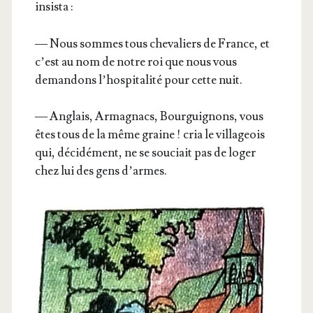
insista :
— Nous sommes tous che­va­liers de France, et
c’est au nom de notre roi que nous vous
deman­dons l’hos­pi­ta­li­té pour cette nuit.
— Anglais, Arma­gnacs, Bour­gui­gnons, vous
êtes tous de la même graine ! cria le vil­la­geois
qui, déci­dé­ment, ne se sou­ciait pas de loger
chez lui des gens d’armes.