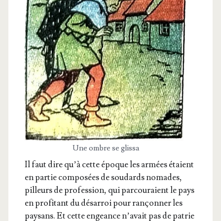
Une ombre se glissa
Il faut dire qu’à cette époque les armées étaient
en par­tie com­po­sées de sou­dards nomades,
pilleurs de pro­fes­sion, qui par­cou­raient le pays
en pro­fi­tant du désar­roi pour ran­çon­ner les
pay­sans. Et cette engeance n’a­vait pas de patrie