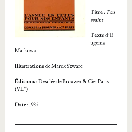
Titre :
Tou
s­saint
Texte
d’E
u­ge­nia
Markowa
Illus­tra­tions
de Marek Szwarc
Édi­tions :
Des­clée de Brou­wer & Cie, Paris
e
(VII
)
Date :
1935