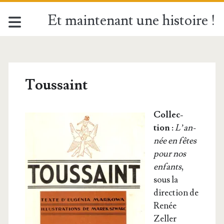
Et maintenant une histoire !
Toussaint
Col­lec­
tion :
L’an­
née en fêtes
pour nos
enfants
,
sous la
direc­tion de
Renée
Zeller