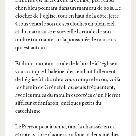
La borde est au creux de la combe, petit capu­
chon bleu poin­tant dans un man­teau de bois. Le
clo­cher de l’é­glise, tout en haut de la côte, jette
à tous vents le son de ses cloches en plein ciel,
et du matin au soir sur­veille la ronde de son
ombre tour­nante sur la pous­si­née de mai­sons
qui est autour.
Et donc, mon­tant roide de la borde à l’é­glise à
vous rompre l’ha­leine, des­cen­dant fol­le­ment
de l’é­glise à la borde à vous rompre le cou, voi­là
le che­min de Gré­ne­fol, où seuls fré­quentent,
avec les mules du mou­lin escor­tées d’un Pier­rot
sif­fleur et fan­fa­ron, quelques petits du
catéchisme.
Le Pier­rot peut à peine, tant la chaus­sée en est
étroite, y faire cla­quer son fouet à deux mèches,