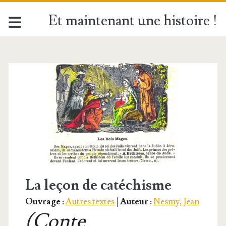
Et maintenant une histoire !
Catégorie :
<span>Nesmy,
Jean</span>
La leçon de catéchisme
Ouvrage :
Autres textes
|
Auteur :
Nesmy, Jean
(Conte