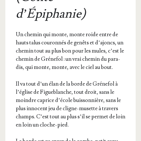
d’Épiphanie)
Un che­min qui monte, monte roide entre de
hauts talus cou­ron­nés de genêts et d’a­joncs, un
che­min tout au plus bon pour les mules, c’est le
che­min de Gré­ne­fol : un vrai che­min du para­
dis, qui monte, monte, avec le ciel au bout.
Il va tout d’un élan de la borde de Gré­ne­fol à
l’é­glise de Figue­blanche, tout droit, sans le
moindre caprice d’é­cole buis­son­nière, sans le
plus inno­cent jeu de cligne-musette à tra­vers
champs. C’est tout au plus s’il se per­met de loin
en loin un cloche-pied.