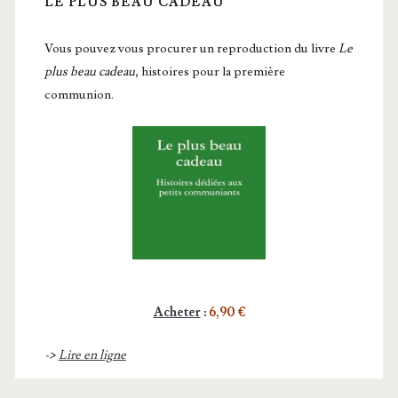
LE PLUS BEAU CADEAU
Vous pou­vez vous pro­cu­rer un repro­duc­tion du livre
Le
plus beau cadeau
, histoires pour la première
communion.
Acheter
:
6,90 €
->
Lire en ligne