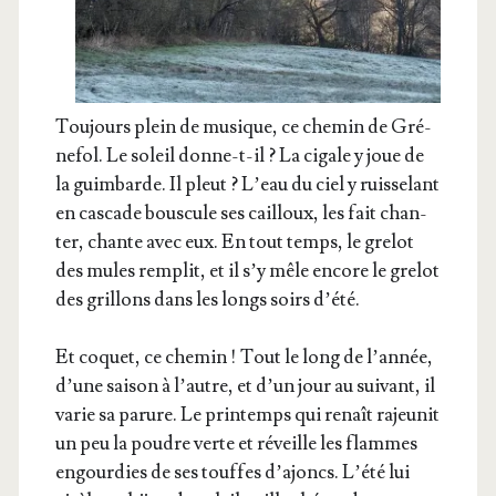
Tou­jours plein de musique, ce che­min de Gré­
ne­fol. Le soleil donne-t-il ? La cigale y joue de
la guim­barde. Il pleut ? L’eau du ciel y ruis­se­lant
en cas­cade bous­cule ses cailloux, les fait chan­
ter, chante avec eux. En tout temps, le gre­lot
des mules rem­plit, et il s’y mêle encore le gre­lot
des grillons dans les longs soirs d’été.
Et coquet, ce che­min ! Tout le long de l’an­née,
d’une sai­son à l’autre, et d’un jour au sui­vant, il
varie sa parure. Le prin­temps qui renaît rajeu­nit
un peu la poudre verte et réveille les flammes
engour­dies de ses touffes d’a­joncs. L’é­té lui