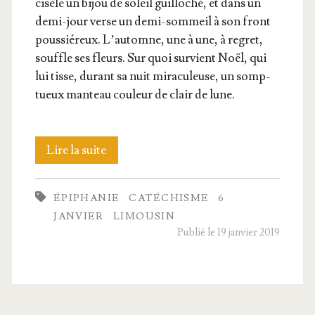
cisèle un bijou de soleil guillo­ché, et dans un
demi-jour verse un demi-som­meil à son front
pous­sié­reux. L’au­tomne, une à une, à regret,
souffle ses fleurs. Sur quoi sur­vient Noël, qui
lui tisse, durant sa nuit mira­cu­leuse, un somp­
tueux man­teau cou­leur de clair de lune.
La
Lire la suite
leçon
ÉPIPHANIE
CATÉCHISME
6
de
JANVIER
LIMOUSIN
catéchisme
Publié le 19 janvier 2019