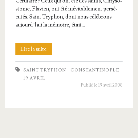
Céru­laire ? Ceux qui ont été des saints, Chry­so­
stome, Fla­vien, ont été inévi­ta­ble­ment per­sé­
cu­tés. Saint Try­phon, dont nous célé­brons
aujourd’­hui la mémoire, était…
Saint
Lire la suite
Try­
SAINT TRYPHON
CONSTANTINOPLE
phon,
19 AVRIL
Évêque
Publié le 19 avril 2008
de
Constantinople