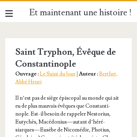
Et maintenant une histoire !
Étiquette :
<span>Saint
Saint Tryphon, Évêque de
Constantinople
Tryphon</span>
Ouvrage :
Le Saint du Jour
|
Auteur :
Berthet,
Abbé Henri
Il n’est pas de siège épis­co­pal au monde qui ait
eu de plus mau­vais évêques que Constan­ti­
nople. Est-il besoin de rap­pe­ler Nes­to­rius,
Euty­chès, Macé­do­nius — autant d’hé­ré­
siarques — Eusèbe de Nico­mé­die, Pho­tius,