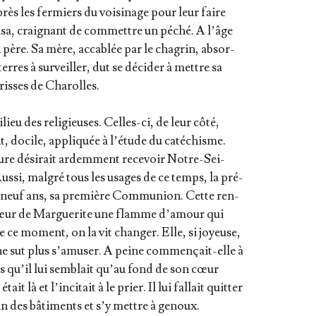
près les fer­miers du voi­si­nage pour leur faire
­sa, crai­gnant de com­mettre un péché. A l’âge
n père. Sa mère, acca­blée par le cha­grin, absor­
terres à sur­veiller, dut se déci­der à mettre sa
­risses de Charolles.
ilieu des reli­gieuses. Celles-ci, de leur côté,
, docile, appli­quée à l’é­tude du caté­chisme.
ure dési­rait ardem­ment rece­voir Notre-Sei­
Aus­si, mal­gré tous les usages de ce temps, la pré­
de neuf ans, sa pre­mière Com­mu­nion. Cette ren­
cœur de Mar­gue­rite une flamme d’a­mour qui
de ce moment, on la vit chan­ger. Elle, si joyeuse,
e sut plus s’a­mu­ser. A peine com­men­çait-elle à
ves qu’il lui sem­blait qu’au fond de son cœur
it là et l’in­ci­tait à le prier. Il lui fal­lait quit­ter
in des bâti­ments et s’y mettre à genoux.