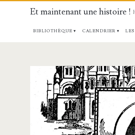
Et maintenant une histoire !
BIBLIOTHÈQUE
CALENDRIER
LES
Étiquette :
<span>17
octobre</span>