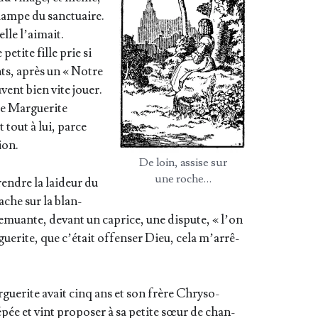
a lampe du sanc­tuaire.
elle l’ai­mait.
petite fille prie si
nts, après un « Notre
uvent bien vite jouer.
e Mar­gue­rite
 tout à lui, parce
ion.
De loin, assise sur
une roche…
prendre la lai­deur du
ache sur la blan­
remuante, devant un caprice, une dis­pute, « l’on
ue­rite, que c’é­tait offen­ser Dieu, cela m’ar­rê­
­gue­rite avait cinq ans et son frère Chry­so­
épée et vint pro­po­ser à sa petite sœur de chan­