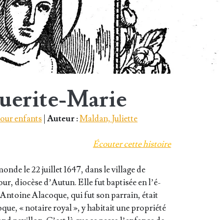
uerite-Marie
 pour enfants
|
Auteur :
Maldan, Juliette
Écou­ter cette histoire
nde le 22 juillet 1647, dans le vil­lage de
, dio­cèse d’Au­tun. Elle fut bap­ti­sée en l’é­
Antoine Ala­coque, qui fut son par­rain, était
ue, « notaire royal », y habi­tait une pro­prié­té