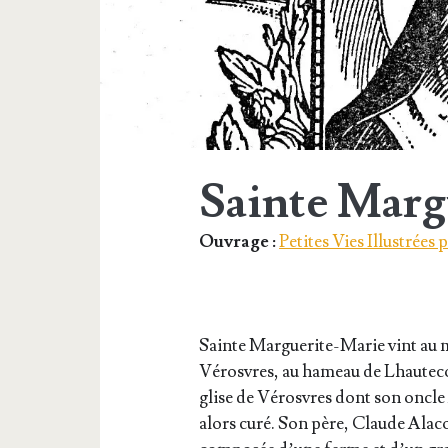
Sainte Marg
Ouvrage :
Petites Vies Illustrées
Sainte Mar­gue­rite-Marie vint au mo
Vérosvres, au hameau de Lhau­te­cour
glise de Vérosvres dont son oncle 
alors curé. Son père, Claude Ala­coq