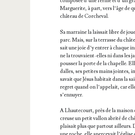
com­po­sée d’une ferme et d’un gran
Mar­gue­rite, à part, vers l’âge de 
châ­teau de Corcheval.
Sa mar­raine la lais­sait libre de jou
parc. Mais, sur la ter­rasse du châ­te
sait une joie d’y entrer à chaque in
ne la trou­vaient-elles ni dans les j
pous­ser la porte de la cha­pelle. El
dalles, ses petites mains jointes, im
savait que Jésus habi­tait dans la sai
regret quand on l’ap­pe­lait, car ell
s’ennuyer.
A Lhau­te­court, près de la mai­son 
creuse un petit val­lon abri­té de ch
plai­sait plus que par­tout ailleurs. 
une roche, elle aper­ce­vait l’é­glise