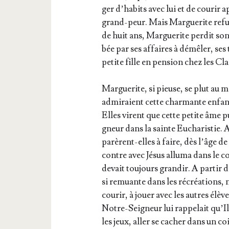
ger d’ha­bits avec lui et de cou­rir a
grand-peur. Mais Mar­gue­rite refu
de huit ans, Mar­gue­rite per­dit so
bée par ses affaires à démê­ler, ses 
petite fille en pen­sion chez les Cla
Mar­gue­rite, si pieuse, se plut au m
admi­raient cette char­mante enfant
Elles virent que cette petite âme p
gneur dans la sainte Eucha­ris­tie. 
pa­rèrent-elles à faire, dès l’âge 
contre avec Jésus allu­ma dans le 
devait tou­jours gran­dir. A par­tir 
si remuante dans les récréa­tions, n
cou­rir, à jouer avec les autres élè
Notre-Sei­gneur lui rap­pe­lait qu’Il éta
les jeux, aller se cacher dans un co