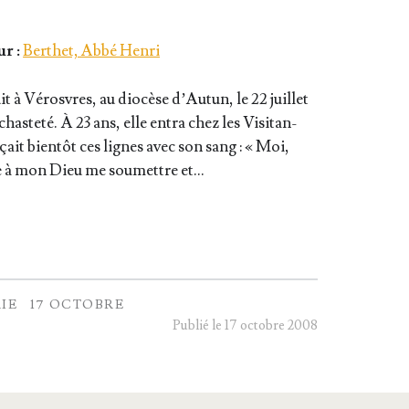
r :
Berthet, Abbé Henri
t à Vérosvres, au dio­cèse d’Au­tun, le 22 juillet
has­te­té. À 23 ans, elle entra chez les Visi­tan­
ait bien­tôt ces lignes avec son sang : « Moi,
ste à mon Dieu me sou­mettre et…
IE
17 OCTOBRE
Publié le 17 octobre 2008