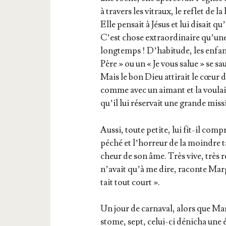
à tra­vers les vitraux, le reflet de l
Elle pen­sait à Jésus et lui disait qu’
C’est chose extra­or­di­naire qu’une 
long­temps ! D’ha­bi­tude, les enfa
Père » ou un « Je vous salue » se sa
Mais le bon Dieu atti­rait le cœur d
comme avec un aimant et la vou­lait
qu’il lui réser­vait une grande miss
Aus­si, toute petite, lui fit-il com­
péché et l’hor­reur de la moindre t
cheur de son âme. Très vive, très 
n’a­vait qu’à me dire, raconte Mar­g
tait tout court ».
Un jour de car­na­val, alors que Mar
stome, sept, celui-ci déni­cha une 