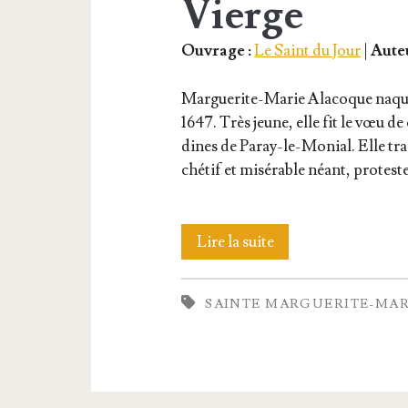
Vierge
Ouvrage :
Le Saint du Jour
|
Auteu
Mar­­gue­­rite-Marie Ala­coque naqui
1647. Très jeune, elle fit le vœu de c
dines de Paray-le-Monial. Elle tra­ç
ché­tif et misé­rable néant, pro­te
Sainte
Lire la suite
Mar­
SAINTE MARGUERITE-MAR
gue­
rite-
Marie,