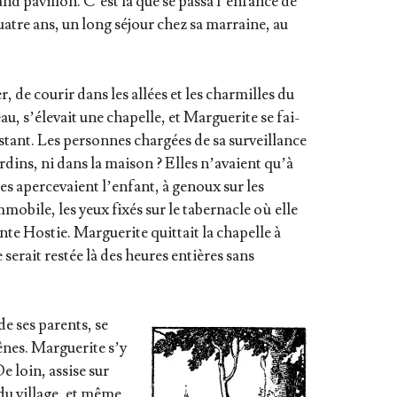
d pavillon. C’est là que se pas­sa l’en­fance de
quatre ans, un long séjour chez sa mar­raine, au
er, de cou­rir dans les allées et les char­mil­les du
au, s’é­le­vait une cha­pelle, et Mar­gue­rite se fai­
s­tant. Les per­sonnes char­gées de sa sur­veillance
ar­dins, ni dans la mai­son ? Elles n’a­vaient qu’à
les aper­ce­vaient l’en­fant, à genoux sur les
mo­bile, les yeux fixés sur le taber­nacle où elle
nte Hos­tie. Mar­gue­rite quit­tait la cha­pelle à
e serait res­tée là des heures entières sans
de ses parents, se
ênes. Mar­gue­rite s’y
De loin, assise sur
 du vil­lage, et même,