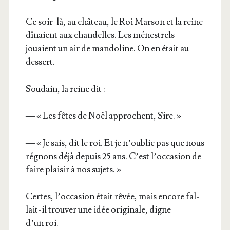
Ce soir-là, au châ­teau, le Roi Mar­son et la reine
dînaient aux chan­delles. Les ménes­trels
jouaient un air de man­do­line. On en était au
dessert.
Sou­dain, la reine dit :
— « Les fêtes de Noël approchent, Sire. »
— « Je sais, dit le roi. Et je n’oublie pas que nous
régnons déjà depuis 25 ans. C’est l’occasion de
faire plai­sir à nos sujets. »
Certes, l’occasion était rêvée, mais encore fal­
lait-il trou­ver une idée ori­gi­nale, digne
d’un roi.