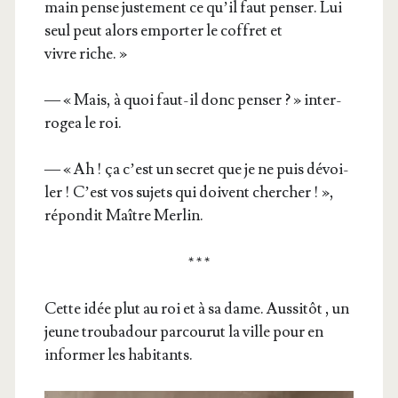
main pense jus­te­ment ce qu’il faut pen­ser. Lui
seul peut alors empor­ter le cof­fret et
vivre riche. »
— « Mais, à quoi faut-il donc pen­ser ? » inter­
ro­gea le roi.
— « Ah ! ça c’est un secret que je ne puis dévoi­
ler ! C’est vos sujets qui doivent cher­cher ! »,
répon­dit Maître Merlin.
* * *
Cette idée plut au roi et à sa dame. Aus­si­tôt , un
jeune trou­ba­dour par­cou­rut la ville pour en
infor­mer les habitants.