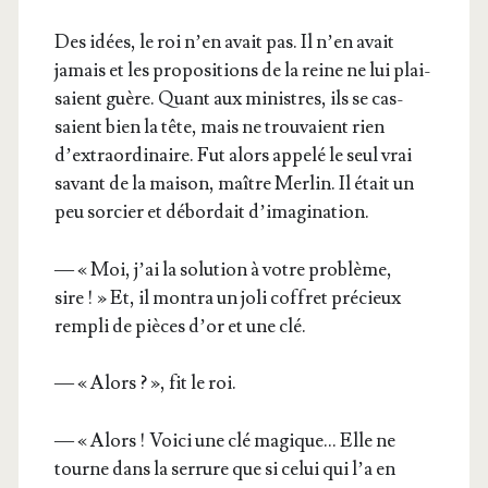
Des idées, le roi n’en avait pas. Il n’en avait
jamais et les pro­po­si­tions de la reine ne lui plai­
saient guère. Quant aux ministres, ils se cas­
saient bien la tête, mais ne trou­vaient rien
d’extraordinaire. Fut alors appe­lé le seul vrai
savant de la mai­son, maître Mer­lin. Il était un
peu sor­cier et débor­dait d’imagination.
— « Moi, j’ai la solu­tion à votre pro­blème,
sire ! » Et, il mon­tra un joli cof­fret pré­cieux
rem­pli de pièces d’or et une clé.
— « Alors ? », fit le roi.
— « Alors ! Voi­ci une clé magique… Elle ne
tourne dans la ser­rure que si celui qui l’a en