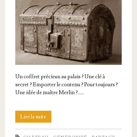
Un cof­fret pré­cieux au palais ? Une clé à
secret ? Empor­ter le conte­nu ? Pour tou­jours ?
Une idée de maître Merlin ?.….
Conte
Lire la suite
de