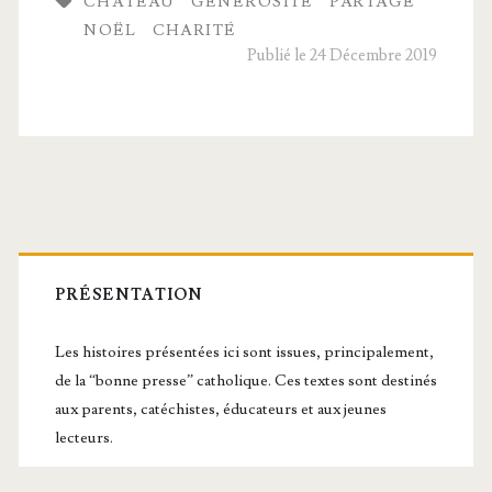
CHÂTEAU
GÉNÉROSITÉ
PARTAGE
Mar­
NOËL
CHARITÉ
chel­
Publié le 24 Décembre 2019
lo,
le
petit
berger
Barre
latérale
PRÉSENTATION
principale
Les histoires présentées ici sont issues, principalement,
de la “bonne presse” catholique. Ces textes sont destinés
aux parents, catéchistes, éducateurs et aux jeunes
lecteurs.