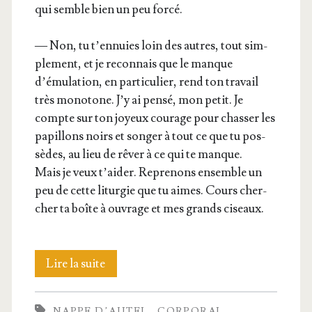
qui semble bien un peu forcé.
— Non, tu t’ennuies loin des autres, tout sim­
ple­ment, et je recon­nais que le manque
d’émulation, en par­ti­cu­lier, rend ton tra­vail
très mono­tone. J’y ai pen­sé, mon petit. Je
compte sur ton joyeux cou­rage pour chas­ser les
papillons noirs et son­ger à tout ce que tu pos­
sèdes, au lieu de rêver à ce qui te manque.
Mais je veux t’aider. Repre­nons ensemble un
peu de cette litur­gie que tu aimes. Cours cher­
cher ta boîte à ouvrage et mes grands ciseaux.
Les
Lire la suite
linges
NAPPE D’AUTEL
CORPORAL