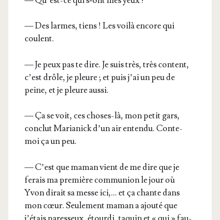
— Qu’est-ce qui s‑ont mes yeux ?
— Des larmes, tiens ! Les voi­là encore qui
coulent.
— Je peux pas te dire. Je suis très, très content,
c’est drôle, je pleure ; et puis j’ai un peu de
peine, et je pleure aussi.
— Ça se voit, ces choses-là, mon petit gars,
conclut Maria­nick d’un air enten­du. Conte-
moi ça un peu.
— C’est que maman vient de me dire que je
ferais ma pre­mière com­mu­nion le jour où
Yvon dirait sa messe ici,… et ça chante dans
mon cœur. Seule­ment maman a ajou­té que
j’étais pares­seux, étour­di, taquin et « qui » fau­