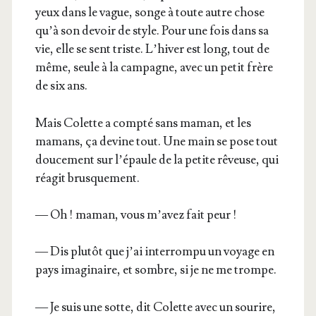
yeux dans le vague, songe à toute autre chose
qu’à son devoir de style. Pour une fois dans sa
vie, elle se sent triste. L’hiver est long, tout de
même, seule à la cam­pagne, avec un petit frère
de six ans.
Mais Colette a comp­té sans maman, et les
mamans, ça devine tout. Une main se pose tout
dou­ce­ment sur l’épaule de la petite rêveuse, qui
réagit brusquement.
— Oh ! maman, vous m’a­vez fait peur !
— Dis plu­tôt que j’ai inter­rom­pu un voyage en
pays ima­gi­naire, et sombre, si je ne me trompe.
— Je suis une sotte, dit Colette avec un sou­rire,