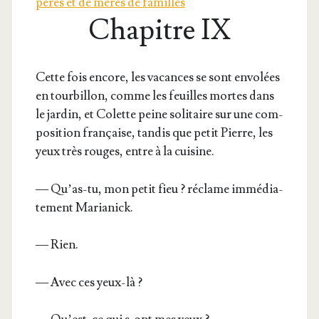
pères et de mères de familles
Chapitre IX
Cette fois encore, les vacances se sont envo­lées
en tour­billon, comme les feuilles mortes dans
le jar­din, et Colette peine soli­taire sur une com­
po­si­tion fran­çaise, tan­dis que petit Pierre, les
yeux très rouges, entre à la cuisine.
— Qu’as-tu, mon petit fieu ? réclame immé­dia­
te­ment Marianick.
— Rien.
— Avec ces yeux-là ?