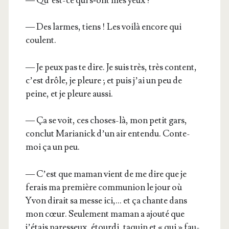
— Qu’est-ce qui s‑ont mes yeux ?
— Des larmes, tiens ! Les voi­là encore qui
coulent.
— Je peux pas te dire. Je suis très, très content,
c’est drôle, je pleure ; et puis j’ai un peu de
peine, et je pleure aussi.
— Ça se voit, ces choses-là, mon petit gars,
conclut Maria­nick d’un air enten­du. Conte-
moi ça un peu.
— C’est que maman vient de me dire que je
ferais ma pre­mière com­mu­nion le jour où
Yvon dirait sa messe ici,… et ça chante dans
mon cœur. Seule­ment maman a ajou­té que
j’étais pares­seux, étour­di, taquin et « qui » fau­