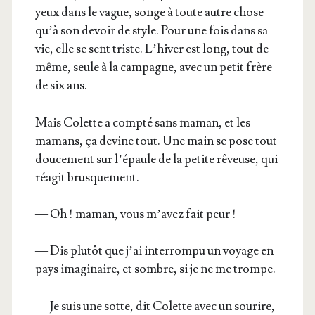
yeux dans le vague, songe à toute autre chose
qu’à son devoir de style. Pour une fois dans sa
vie, elle se sent triste. L’hiver est long, tout de
même, seule à la cam­pagne, avec un petit frère
de six ans.
Mais Colette a comp­té sans maman, et les
mamans, ça devine tout. Une main se pose tout
dou­ce­ment sur l’épaule de la petite rêveuse, qui
réagit brusquement.
— Oh ! maman, vous m’a­vez fait peur !
— Dis plu­tôt que j’ai inter­rom­pu un voyage en
pays ima­gi­naire, et sombre, si je ne me trompe.
— Je suis une sotte, dit Colette avec un sou­rire,