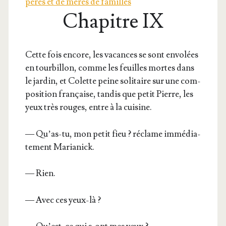
pères et de mères de familles
Chapitre IX
Cette fois encore, les vacances se sont envo­lées
en tour­billon, comme les feuilles mortes dans
le jar­din, et Colette peine soli­taire sur une com­
po­si­tion fran­çaise, tan­dis que petit Pierre, les
yeux très rouges, entre à la cuisine.
— Qu’as-tu, mon petit fieu ? réclame immé­dia­
te­ment Marianick.
— Rien.
— Avec ces yeux-là ?