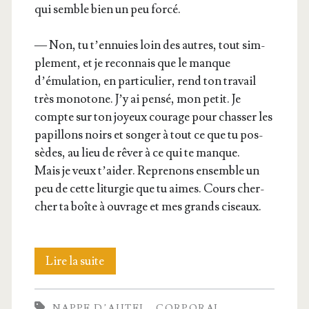
qui semble bien un peu forcé.
— Non, tu t’ennuies loin des autres, tout sim­
ple­ment, et je recon­nais que le manque
d’émulation, en par­ti­cu­lier, rend ton tra­vail
très mono­tone. J’y ai pen­sé, mon petit. Je
compte sur ton joyeux cou­rage pour chas­ser les
papillons noirs et son­ger à tout ce que tu pos­
sèdes, au lieu de rêver à ce qui te manque.
Mais je veux t’aider. Repre­nons ensemble un
peu de cette litur­gie que tu aimes. Cours cher­
cher ta boîte à ouvrage et mes grands ciseaux.
Les
Lire la suite
linges
NAPPE D’AUTEL
CORPORAL