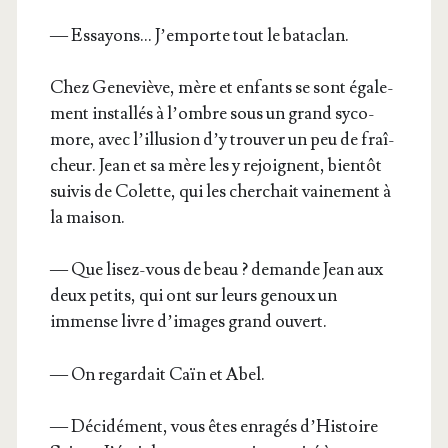
— Essayons… J’emporte tout le bataclan.
Chez Gene­viève, mère et enfants se sont éga­le­
ment ins­tal­lés à l’ombre sous un grand syco­
more, avec l’illu­sion d’y trou­ver un peu de fraî­
cheur. Jean et sa mère les y rejoignent, bien­tôt
sui­vis de Colette, qui les cher­chait vai­ne­ment à
la maison.
— Que lisez-vous de beau ? demande Jean aux
deux petits, qui ont sur leurs genoux un
immense livre d’i­mages grand ouvert.
— On regar­dait Caïn et Abel.
— Déci­dé­ment, vous êtes enra­gés d’His­toire