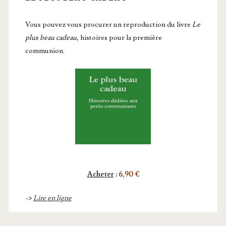
Vous pou­vez vous pro­cu­rer un repro­duc­tion du livre
Le
plus beau cadeau
, histoires pour la première
communion.
Acheter
:
6,90 €
->
Lire en ligne