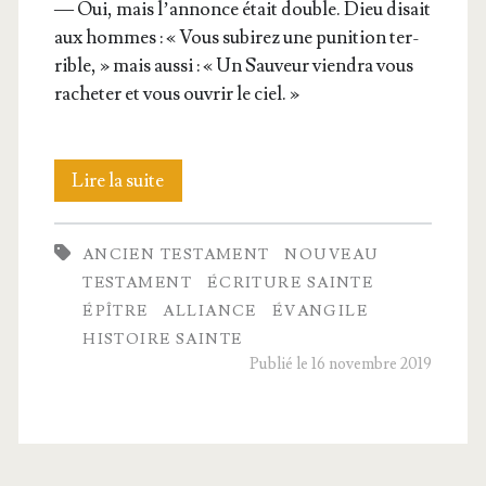
— Oui, mais l’an­nonce était double. Dieu disait
aux hommes : « Vous subi­rez une puni­tion ter­
rible, » mais aus­si : « Un Sau­veur vien­dra vous
rache­ter et vous ouvrir le ciel. »
Les
Lire la suite
Figures
ANCIEN TESTAMENT
NOUVEAU
et
TESTAMENT
ÉCRITURE SAINTE
les
ÉPÎTRE
ALLIANCE
ÉVANGILE
HISTOIRE SAINTE
Images
Publié le 16 novembre 2019
dans
l’Ancien
Testament