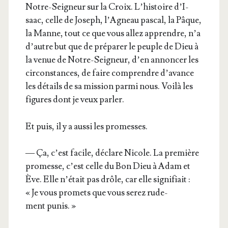
Notre-Sei­gneur sur la Croix. L’his­toire d’I­
saac, celle de Joseph, l’A­gneau pas­cal, la Pâque,
la Manne, tout ce que vous allez apprendre, n’a
d’autre but que de pré­pa­rer le peuple de Dieu à
la venue de Notre-Sei­gneur, d’en annon­cer les
cir­cons­tances, de faire com­prendre d’a­vance
les détails de sa mis­sion par­mi nous. Voi­là les
figures dont je veux parler.
Et puis, il y a aus­si les promesses.
— Ça, c’est facile, déclare Nicole. La pre­mière
pro­messe, c’est celle du Bon Dieu à Adam et
Ève. Elle n’é­tait pas drôle, car elle signi­fiait :
« Je vous pro­mets que vous serez rude­
ment punis. »