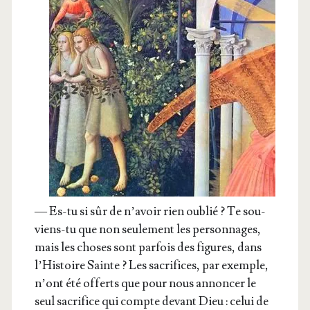
— Es-tu si sûr de n’a­voir rien oublié ? Te sou­
viens-tu que non seule­ment les per­son­nages,
mais les choses sont par­fois des figures, dans
l’His­toire Sainte ? Les sacri­fices, par exemple,
n’ont été offerts que pour nous annon­cer le
seul sacri­fice qui compte devant Dieu : celui de