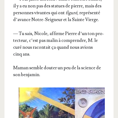
il y a eu non pas des sta­tues de pierre, mais des
per­sonnes vivantes qui ont
figu­ré
, repré­sen­té
d’a­vance Notre-Sei­gneur et la Sainte Vierge.
— Tu sais, Nicole, affirme Pierre d’un ton pro­
tec­teur, c’est pas malin à com­prendre, M. le
curé nous racon­tait ça quand nous avions
cinq ans.
Maman semble dou­ter un peu de la science de
son benjamin.