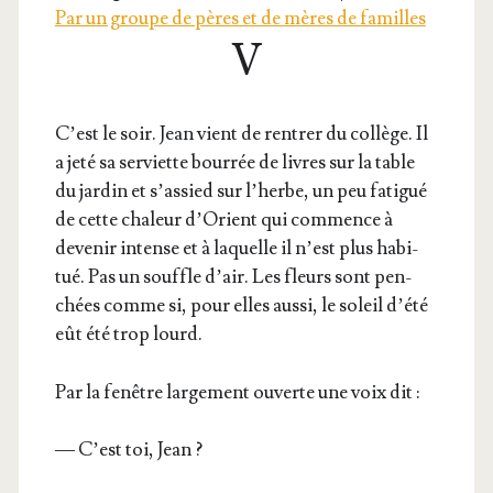
Par un groupe de pères et de mères de familles
V
C’est le soir. Jean vient de ren­trer du col­lège. Il
a jeté sa ser­viette bour­rée de livres sur la table
du jar­din et s’as­sied sur l’herbe, un peu fati­gué
de cette cha­leur d’O­rient qui com­mence à
deve­nir intense et à laquelle il n’est plus habi­
tué. Pas un souffle d’air. Les fleurs sont pen­
chées comme si, pour elles aus­si, le soleil d’é­té
eût été trop lourd.
Par la fenêtre lar­ge­ment ouverte une voix dit :
— C’est toi, Jean ?