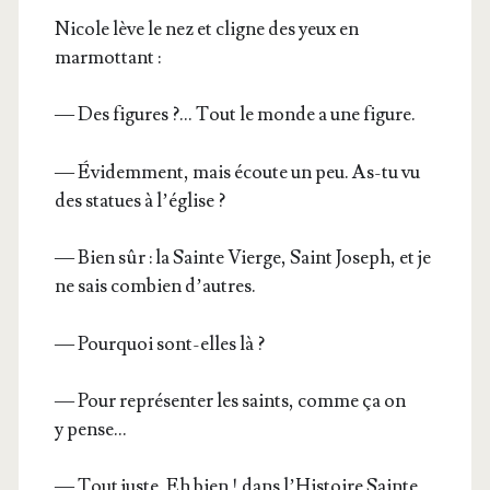
Nicole lève le nez et cligne des yeux en
marmottant :
— Des figures ?… Tout le monde a une figure.
— Évi­dem­ment, mais écoute un peu. As-tu vu
des sta­tues à l’église ?
— Bien sûr : la Sainte Vierge, Saint Joseph, et je
ne sais com­bien d’autres.
— Pour­quoi sont-elles là ?
— Pour repré­sen­ter les saints, comme ça on
y pense…
— Tout juste. Eh bien ! dans l’His­toire Sainte,