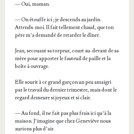
— Oui, maman.
— On étouffe ici ; je des­cends au jar­din.
Attends-moi. Il fait tel­le­ment chaud, que ton
père m’a deman­dé de retar­der le dîner.
Jean, secouant sa tor­peur, court au-devant de sa
mère pour appor­ter le fau­teuil de paille et la
boîte à ouvrage.
Elle sou­rit à ce grand gar­çon un peu amai­gri
par le tra­vail du der­nier tri­mestre, mais dont le
regard demeure si joyeux et si clair.
— Au fond, il ne fait pas plus frais ici qu’à la
mai­son. J’i­ma­gine que chez Gene­viève nous
aurions plus d’air.