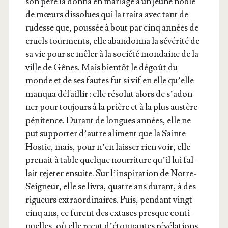
son père la don­na en mariage à un jeune noble
de mœurs dis­so­lues qui la trai­ta avec tant de
rudesse que, pous­sée à bout par cinq années de
cruels tour­ments, elle aban­don­na la sévé­ri­té de
sa vie pour se mêler à la socié­té mon­daine de la
ville de Gênes. Mais bien­tôt le dégoût du
monde et de ses fautes fut si vif en elle qu’elle
man­qua défaillir : elle réso­lut alors de s’a­don­
ner pour tou­jours à la prière et à la plus aus­tère
péni­tence. Durant de longues années, elle ne
put sup­por­ter d’autre ali­ment que la Sainte
Hos­tie, mais, pour n’en lais­ser rien voir, elle
pre­nait à table quelque nour­ri­ture qu’il lui fal­
lait reje­ter ensuite. Sur l’ins­pi­ra­tion de Notre-
Sei­gneur, elle se livra, quatre ans durant, à des
rigueurs extra­or­di­naires. Puis, pen­dant vingt-
cinq ans, ce furent des extases presque conti­
nuelles, où elle reçut d’é­ton­nantes révé­la­tions.