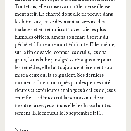
Tou­te­fois, elle conser­va un rôle mer­veilleu­se­
ment actif. La cha­ri­té dont elle fit preuve dans
les hôpi­taux, en se dévouant au ser­vice des
malades et en rem­plis­sant avec joie les plus
humbles offices, ame­na son mari à sor­tir du
péché et à faire une mort édi­fiante. Elle-même,
sur la fin de sa vie, connut les deuils, les cha­
grins, la mala­die ; mal­gré sa répu­gnance pour
les remèdes, elle fut tou­jours entiè­re­ment sou­
mise à ceux qui la soi­gnaient. Ses der­niers
moments furent mar­qués par des peines inté­
rieures et exté­rieures ana­logues à celles de Jésus
cru­ci­fié. Le démon eut la per­mis­sion de se
mon­trer à ses yeux, mais elle le chas­sa hon­teu­
se­ment. Elle mou­rut le 15 sep­tembre 1510.
Partager :