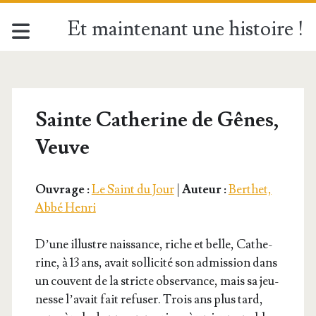
Et maintenant une histoire !
Sainte Catherine de Gênes,
Veuve
Ouvrage :
Le Saint du Jour
|
Auteur :
Berthet,
Abbé Henri
D’une illustre nais­sance, riche et belle, Cathe­
rine, à 13 ans, avait sol­li­ci­té son admis­sion dans
un couvent de la stricte obser­vance, mais sa jeu­
nesse l’a­vait fait refu­ser. Trois ans plus tard,