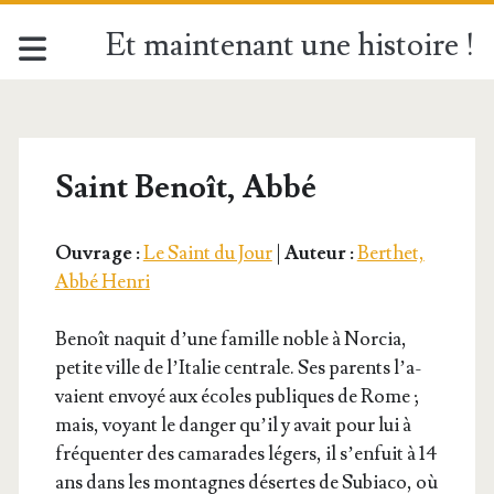
Et maintenant une histoire !
Saint Benoît, Abbé
Ouvrage :
Le Saint du Jour
|
Auteur :
Berthet,
Abbé Henri
Benoît naquit d’une famille noble à Nor­cia,
petite ville de l’I­ta­lie cen­trale. Ses parents l’a­
vaient envoyé aux écoles publiques de Rome ;
mais, voyant le dan­ger qu’il y avait pour lui à
fré­quen­ter des cama­rades légers, il s’en­fuit à 14
ans dans les mon­tagnes désertes de Subia­co, où