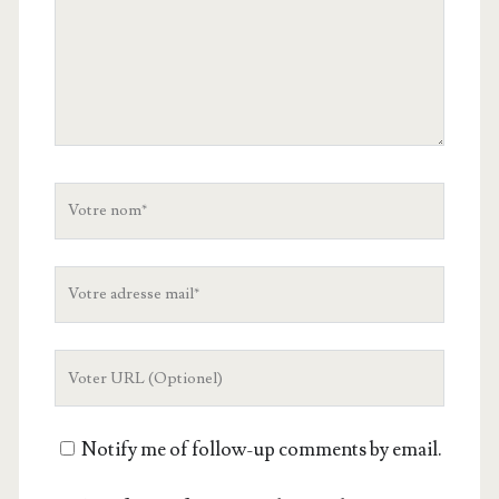
Votre
nom
Votre
adresse
mail
L'URL
de
votre
Notify me of follow-up comments by email.
site