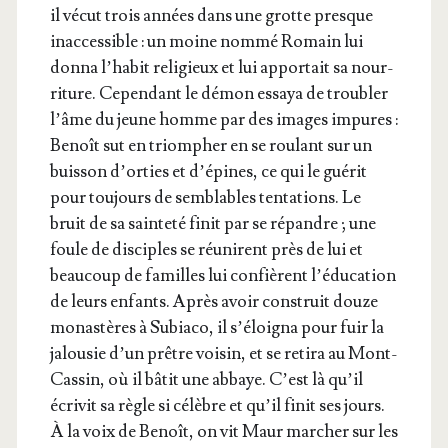
il vécut trois années dans une grotte presque
inac­ces­sible : un moine nom­mé Romain lui
don­na l’ha­bit reli­gieux et lui appor­tait sa nour­
ri­ture. Cepen­dant le démon essaya de trou­bler
l’âme du jeune homme par des images impures :
Benoît sut en triom­pher en se rou­lant sur un
buis­son d’or­ties et d’é­pines, ce qui le gué­rit
pour tou­jours de sem­blables ten­ta­tions. Le
bruit de sa sain­te­té finit par se répandre ; une
foule de dis­ciples se réunirent près de lui et
beau­coup de familles lui confièrent l’é­du­ca­tion
de leurs enfants. Après avoir construit douze
monas­tères à Subia­co, il s’é­loi­gna pour fuir la
jalou­sie d’un prêtre voi­sin, et se reti­ra au Mont-
Cas­sin, où il bâtit une abbaye. C’est là qu’il
écri­vit sa règle si célèbre et qu’il finit ses jours.
À la voix de Benoît, on vit Maur mar­cher sur les