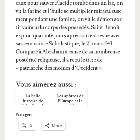
eaux pour sau­ver Pla­cide tom­bé dans un lac, on
vit la farine et l’huile se mul­ti­plier mira­cu­leu­se­
ment pen­dant une famine, on vit le démon sor­
tir vain­cu du corps des pos­sé­dés. Saint Benoît
expi­ra, qua­rante jours après son entre­vue avec
sa sœur sainte Scho­las­tique, le 21 mars 543.
Com­pa­ré à Abra­ham à cause de sa nom­breuse
pos­té­ri­té reli­gieuse, il a reçu le titre de
« patriarche des moines d’Occident ».
Vous aimerez aussi :
La belle
Les apôtres de
histoire de
l’Europe et le
Saint Benoît
monachisme.
(480 – 545)
Partager :
X
More