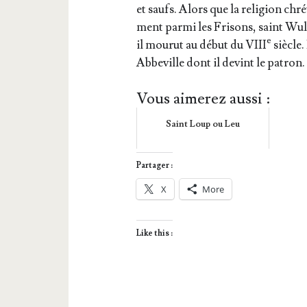
et saufs. Alors que la reli­gion chr
ment par­mi les Fri­sons, saint Wul­
e
il mou­rut au début du VIII
siècle.
Abbe­ville dont il devint le patron.
Vous aimerez aussi :
Saint Loup ou Leu
Partager :
X
More
Like this :