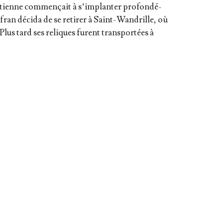
é­tienne com­men­çait à s’im­plan­ter pro­fon­dé­
fran déci­da de se reti­rer à Saint-Wan­drille, où
 Plus tard ses reliques furent trans­por­tées à