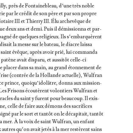
­ly, près de Fon­tai­ne­bleau, d’une très noble
rie par le cré­dit de son père et par son propre
lo­taire III et Thier­ry III. Élu arche­vêque de
que deux ans et demi. Puis il démis­sion­na et par­
m­pa­gné de quelques reli­gieux. Ils s’embarquèrent
isait la messe sur le bateau, le diacre lais­sa
e saint évêque, après avoir prié, lui com­man­da
atène avait dis­pa­ru, et aus­si­tôt celle-ci
e pla­cer dans sa main, au grand éton­ne­ment de
Frise (contrée de la Hol­lande actuelle), Wul­fran
ce prince, quoi­qu’i­do­lâtre, don­na aux mis­sion­
 Les Fri­sons écou­tèrent volon­tiers Wul­fran et
miracles du saint y furent pour beau­coup. Il exis­
me, celle de faire aux démons des sacri­fices
gné par le sort et tan­tôt on le déca­pi­tait, tan­tôt
à la mer. À la voix de saint Wul­fran, un enfant
x autres qu’on avait jetés à la mer res­tèrent sains