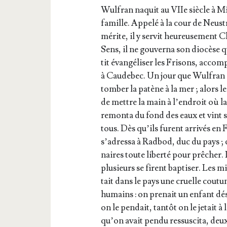
Wul­fran naquit au VIIe siècle à Mil
famille. Appe­lé à la cour de Neus­t
mérite, il y ser­vit heu­reu­se­ment C
Sens, il ne gou­ver­na son dio­cèse 
tit évan­gé­li­ser les Fri­sons, acco
à Cau­de­bec. Un jour que Wul­fran d
tom­ber la patène à la mer ; alors l
de mettre la main à l’en­droit où la p
remon­ta du fond des eaux et vint s
tous. Dès qu’ils furent arri­vés en 
s’a­dres­sa à Rad­bod, duc du pays ; 
naires toute liber­té pour prê­cher.
plu­sieurs se firent bap­ti­ser. Les 
tait dans le pays une cruelle cou­tu
humains : on pre­nait un enfant dési­
on le pen­dait, tan­tôt on le jetait 
qu’on avait pen­du res­sus­ci­ta, deu