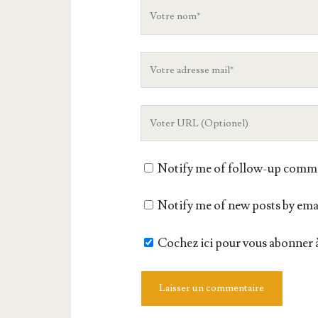
Votre
nom
Votre
adresse
mail
L'URL
de
votre
Notify me of follow-up comme
site
Notify me of new posts by ema
Cochez ici pour vous abonner à