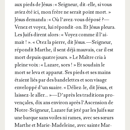
aux pieds de Jésus : « Sei­gneur, dit-elle, si vous
aviez été ici, mon frère ne serait point mort. »
Jésus deman­da : « Où l’a­vez-vous dépo­sé ? —
Venez et voyez, lui répon­dit-on. Et Jésus pleu­ra.
Les Juifs dirent alors : « Voyez comme il l’ai­
mait ! ». « Otez la pierre, dit Jésus. — Sei­gneur,
répon­dit Marthe, il sent déjà mau­vais, car il est
mort depuis quatre jours. » Le Maître cria à
pleine voix : « Lazare, sors ! » Et sou­dain le
mort se leva et appa­rut. Ses pieds et ses mains
étaient liés par des ban­de­lettes et son visage
enve­lop­pé d’un suaire. « Déliez-le, dit Jésus, et
lais­sez-le aller… » — D’a­près les tra­di­tions pro­
ven­çales, dix ans envi­ron après l’As­cen­sion de
Notre-Sei­gneur, Lazare fut jeté par les Juifs sur
une barque sans voiles ni rames, avec ses sœurs
Marthe et Marie-Made­leine, avec sainte Mar­