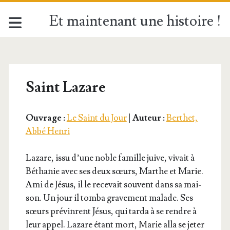
Et maintenant une histoire !
Saint Lazare
Ouvrage :
Le Saint du Jour
|
Auteur :
Berthet,
Abbé Henri
Lazare, issu d’une noble famille juive, vivait à
Bétha­nie avec ses deux sœurs, Marthe et Marie.
Ami de Jésus, il le rece­vait sou­vent dans sa mai­
son. Un jour il tom­ba gra­ve­ment malade. Ses
sœurs pré­vinrent Jésus, qui tar­da à se rendre à
leur appel. Lazare étant mort, Marie alla se jeter