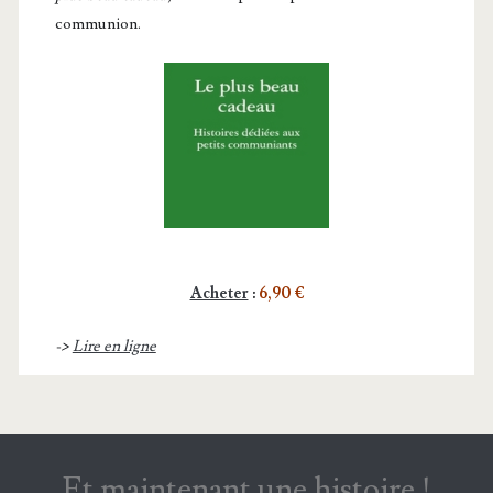
communion.
Acheter
:
6,90 €
->
Lire en ligne
Et maintenant une histoire !