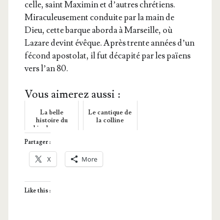
celle, saint Maxi­min et d’autres chré­tiens.
Mira­cu­leu­se­ment conduite par la main de
Dieu, cette barque abor­da à Mar­seille, où
Lazare devint évêque. Après trente années d’un
fécond apos­to­lat, il fut déca­pi­té par les païens
vers l’an 80.
Vous aimerez aussi :
La belle
Le cantique de
histoire du
la colline
bienheureux
Monseigneur
Partager :
de Mazenod
X
More
Like this :