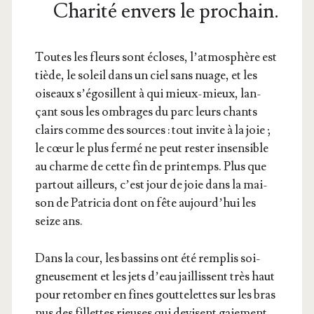
Charité envers le prochain.
Toutes les fleurs sont écloses, l’at­mo­sphère est
tiède, le soleil dans un ciel sans nuage, et les
oiseaux s’é­go­sillent à qui mieux-mieux, lan­
çant sous les ombrages du parc leurs chants
clairs comme des sources : tout invite à la joie ;
le cœur le plus fer­mé ne peut res­ter insen­sible
au charme de cette fin de prin­temps. Plus que
par­tout ailleurs, c’est jour de joie dans la mai­
son de Patri­cia dont on fête aujourd’­hui les
seize ans.
Dans la cour, les bas­sins ont été rem­plis soi­
gneu­se­ment et les jets d’eau jaillissent très haut
pour retom­ber en fines gout­te­lettes sur les bras
nus des fillettes rieuses qui devisent gaie­ment