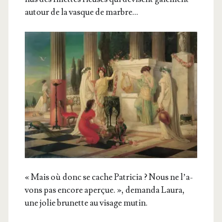
autour de la vasque de marbre…
« Mais où donc se cache Patri­cia ? Nous ne l’a­
vons pas encore aper­çue. », deman­da Lau­ra,
une jolie bru­nette au visage mutin.