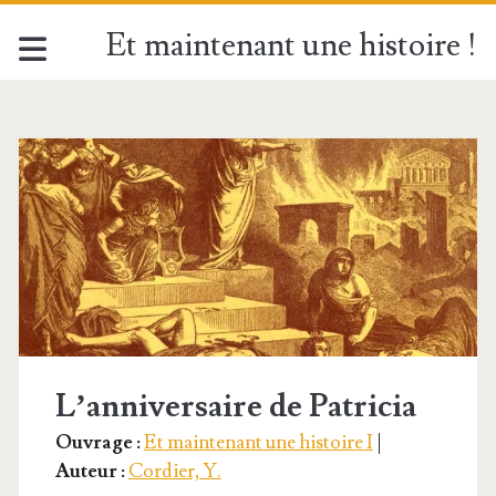
Et maintenant une histoire !
Catégorie :
<span>Cordier,
Y.
</span>
L’anniversaire de Patricia
Ouvrage :
Et maintenant une histoire I
|
Auteur :
Cordier, Y.