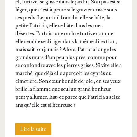
et, fur­tive, se glisse dans le jar­din. Son pas est si
léger, que c’est à peine si le gra­vier crisse sous
ses pieds. Le por­tail fran­chi, elle se hâte, la
petite Patri­cia, elle se hâte dans les rues
désertes. Par­fois, une ombre fur­tive comme
elle semble se diri­ger dans la même direc­tion,
mais sait-on jamais ? Alors, Patri­cia longe les
grands murs d’un peu plus près, comme pour
se confondre avec les pierres grises. Si vite elle a
mar­ché, que déjà elle aper­çoit les cyprès du
cime­tière. Son cœur bon­dit de joie ; en ses yeux
brille la flamme que seul un grand bon­heur
peut y allu­mer. Est-ce parce que Patri­cia a seize
ans qu’elle est si heureuse ?
L’anniversaire
Lire la suite