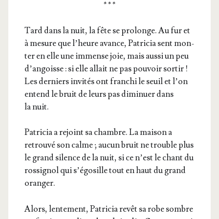
* * *
Tard dans la nuit, la fête se pro­longe. Au fur et
à mesure que l’heure avance, Patri­cia sent mon­
ter en elle une immense joie, mais aus­si un peu
d’an­goisse : si elle allait ne pas pou­voir sor­tir !
Les der­niers invi­tés ont fran­chi le seuil et l’on
entend le bruit de leurs pas dimi­nuer dans
la nuit.
Patri­cia a rejoint sa chambre. La mai­son a
retrou­vé son calme ; aucun bruit ne trouble plus
le grand silence de la nuit, si ce n’est le chant du
ros­si­gnol qui s’é­go­sille tout en haut du grand
oranger.
Alors, len­te­ment, Patri­cia revêt sa robe sombre