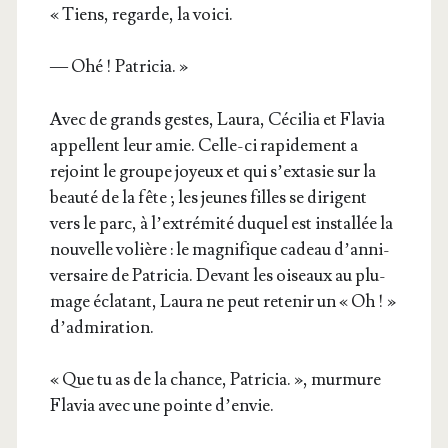
« Tiens, regarde, la voici.
— Ohé ! Patricia. »
Avec de grands gestes, Lau­ra, Céci­lia et Fla­via
appellent leur amie. Celle-ci rapi­de­ment a
rejoint le groupe joyeux et qui s’ex­ta­sie sur la
beau­té de la fête ; les jeunes filles se dirigent
vers le parc, à l’ex­tré­mi­té duquel est ins­tal­lée la
nou­velle volière : le magni­fique cadeau d’an­ni­
ver­saire de Patri­cia. Devant les oiseaux au plu­
mage écla­tant, Lau­ra ne peut rete­nir un « Oh ! »
d’admiration.
« Que tu as de la chance, Patri­cia. », mur­mure
Fla­via avec une pointe d’envie.