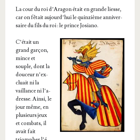
La cour du roi d’A­ra­gon était en grande liesse,
car on fêtait aujourd’­hui le quin­zième anni­ver­
saire du fils du roi : le prince Josiano.
C’é­tait un
grand gar­çon,
mince et
souple, dont la
dou­ceur n’ex­
cluait ni la
vaillance ni l’a­
dresse. Ain­si, le
jour même, en
plu­sieurs jeux
et com­bats, il
avait fait
triom­pher l’é­