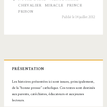
de
CHEVALIER
MIRACLE
PRINCE
la
PRISON
Publié le 14 juillet 2012
prison
Barre
latérale
PRÉSENTATION
principale
Les histoires présentées ici sont issues, principalement,
de la “bonne presse” catholique. Ces textes sont destinés
aux parents, catéchistes, éducateurs et aux jeunes
lecteurs.