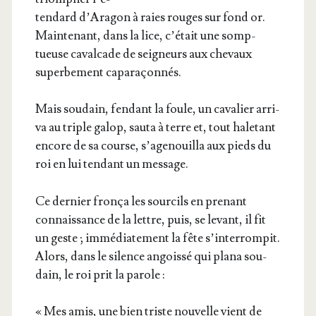
ten­dard d’A­ra­gon à raies rouges sur fond or.
Main­te­nant, dans la lice, c’é­tait une somp­
tueuse caval­cade de sei­gneurs aux che­vaux
super­be­ment caparaçonnés.
Mais sou­dain, fen­dant la foule, un cava­lier arri­
va au triple galop, sau­ta à terre et, tout hale­tant
encore de sa course, s’a­ge­nouilla aux pieds du
roi en lui ten­dant un message.
Ce der­nier fron­ça les sour­cils en pre­nant
connais­sance de la lettre, puis, se levant, il fit
un geste ; immé­dia­te­ment la fête s’in­ter­rom­pit.
Alors, dans le silence angois­sé qui pla­na sou­
dain, le roi prit la parole :
« Mes amis, une bien triste nou­velle vient de