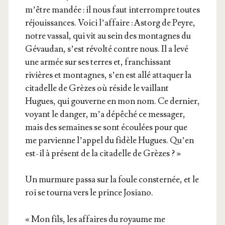
m’être man­dée : il nous faut inter­rompre toutes
réjouis­sances. Voi­ci l’af­faire : Astorg de Peyre,
notre vas­sal, qui vit au sein des mon­tagnes du
Gévau­dan, s’est révol­té contre nous. Il a levé
une armée sur ses terres et, fran­chis­sant
rivières et mon­tagnes, s’en est allé atta­quer la
cita­delle de Grèzes où réside le vaillant
Hugues, qui gou­verne en mon nom. Ce der­nier,
voyant le dan­ger, m’a dépê­ché ce mes­sa­ger,
mais des semaines se sont écou­lées pour que
me par­vienne l’ap­pel du fidèle Hugues. Qu’en
est-il à pré­sent de la cita­delle de Grèzes ? »
Un mur­mure pas­sa sur la foule conster­née, et le
roi se tour­na vers le prince Josiano.
« Mon fils, les affaires du royaume me