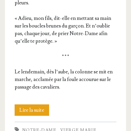
pleurs.
« Adieu, mon fils, dit-elle en met­tant sa main
sur les boucles brunes du gar­çon. Et n’ou­blie
pas, chaque jour, de prier Notre-Dame afin
qu’elle te protège. »
* * *
Le len­de­main, dès l’aube, la colonne se mit en
marche, accla­mée par la foule accou­rue sur le
pas­sage des cavaliers.
Notre-
Lire la suite
Dame
NOTRE-DAME
VIERGE MARIE