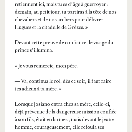
retiennent ici, mais tu es d’âge à guer­royer :
demain, au petit jour, tu par­ti­ras à la tête de nos
che­va­liers et de nos archers pour déli­vrer
Hugues et la cita­delle de Grèzes. »
Devant cette preuve de confiance, le visage du
prince s’illumina.
« Je vous remer­cie, mon père.
— Va, conti­nua le roi, dès ce soir, il faut faire
tes adieux à ta mère. »
Lorsque Josia­no entra chez sa mère, celle-ci,
déjà pré­ve­nue de la dan­ge­reuse mis­sion confiée
à son fils, était en larmes ; mais devant le jeune
homme, cou­ra­geu­se­ment, elle refou­la ses