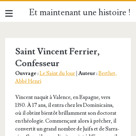
Et maintenant une histoire !
Étiquette :
<span>Saint
Saint Vincent Ferrier,
Confesseur
Vincent
Ouvrage :
Le Saint du Jour
|
Auteur :
Berthet,
Ferrier</span>
Abbé Henri
Vincent naquit à Valence, en Espagne, vers
1350. À 17 ans, il entra chez les Domi­ni­cains,
où il obtint bien­tôt brillam­ment son doc­to­rat
en théo­lo­gie. Com­men­çant alors à prê­cher, il
conver­tit un grand nombre de Juifs et de Sar­ra­