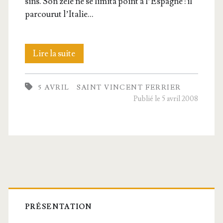
sins. Son zèle ne se limi­ta point à l’Es­pagne : il
par­cou­rut l’I­ta­lie…
Saint
Lire la suite
Vincent
5 AVRIL
SAINT VINCENT FERRIER
Fer­
Publié le 5 avril 2008
rier,
Confesseur
Barre
latérale
PRÉSENTATION