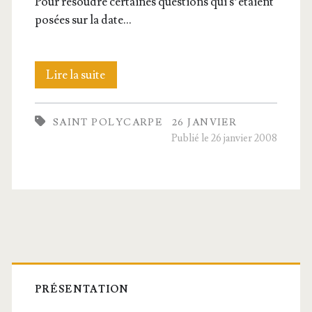
Pour résoudre cer­taines ques­tions qui s’é­taient
posées sur la date…
Saint
Lire la suite
Poly­
SAINT POLYCARPE
26 JANVIER
carpe,
Publié le 26 janvier 2008
Évêque
et
Martyr
Barre
latérale
PRÉSENTATION