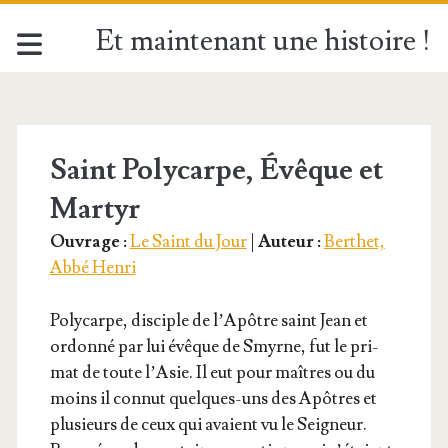
Et maintenant une histoire !
Étiquette :
<span>Saint
Saint Polycarpe, Évêque et
Martyr
Polycarpe</span>
Ouvrage :
Le Saint du Jour
|
Auteur :
Berthet,
Abbé Henri
Poly­carpe, dis­ciple de l’A­pôtre saint Jean et
ordon­né par lui évêque de Smyrne, fut le pri­
mat de toute l’A­sie. Il eut pour maîtres ou du
moins il connut quelques-uns des Apôtres et
plu­sieurs de ceux qui avaient vu le Sei­gneur.