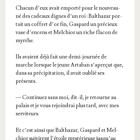
Cha­cun d’eux avait empor­té pour le nou­veau-
né des cadeaux dignes d’un roi : Bal­tha­zar por­
tait un cof­fret d’or fin, Gas­pard un pré­cieux
vase d’en­cens et Mel­chior un riche fla­con de
myrrhe.
Ils avaient déjà fait une demi-jour­née de
marche lorsque le jeune Arta­ban s’a­per­çut que,
dans sa pré­ci­pi­ta­tion, il avait oublié ses
présents.
— Conti­nuez sans moi, dit-il, je retourne au
palais et je vous rejoin­drai plus tard, avec mes
serviteurs.
Et c’est ain­si que Bal­tha­zar, Gas­pard et Mel­
chior sui­virent l’é­toile mys­té­rieuse jus­qu’au