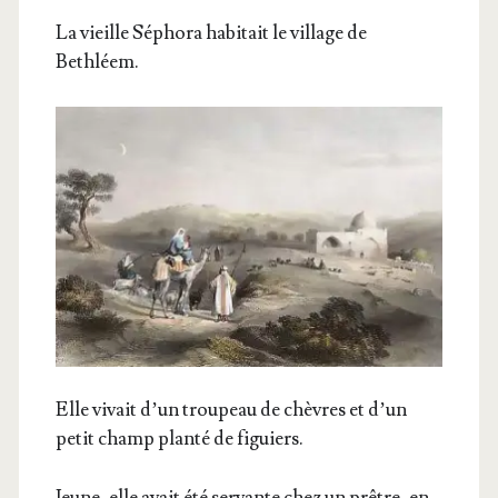
La vieille Sépho­ra habi­tait le vil­lage de
Bethléem.
Elle vivait d’un trou­peau de chèvres et d’un
petit champ plan­té de figuiers.
Jeune, elle avait été ser­vante chez un prêtre, en