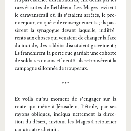
rues étroites de Beth­léem. Les Mages revirent
le cara­van­sé­rail où ils s’é­taient arrê­tés, le pre­
mier jour, en quête de ren­sei­gne­ments ; ils pas­
sèrent la syna­gogue devant laquelle, indif­fé­
rents aux choses qui venaient de chan­ger la face
du monde, des rab­bins dis­cu­taient gra­ve­ment ;
ils fran­chirent la porte que gar­dait une cohorte
de sol­dats romains et bien­tôt ils retrou­vèrent la
cam­pagne sillon­née de troupeaux.
* * *
Et voi­là qu’au moment de s’en­ga­ger sur la
route qui mène à Jéru­sa­lem, l’é­toile, par ses
rayons obliques, indi­qua net­te­ment la direc­
tion du désert, invi­tant les Mages à retour­ner
par un autre chemin.