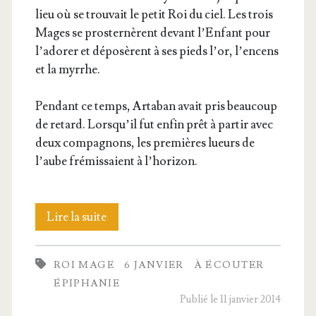
lieu où se trou­vait le petit Roi du ciel. Les trois
Mages se pros­ter­nèrent devant l’En­fant pour
l’a­do­rer et dépo­sèrent à ses pieds l’or, l’en­cens
et la myrrhe.
Pen­dant ce temps, Arta­ban avait pris beau­coup
de retard. Lors­qu’il fut enfin prêt à par­tir avec
deux com­pa­gnons, les pre­mières lueurs de
l’aube fré­mis­saient à l’horizon.
La
Lire la suite
légende
ROI MAGE
6 JANVIER
À ÉCOUTER
du
ÉPIPHANIE
qua­
Publié le 11 janvier 2014