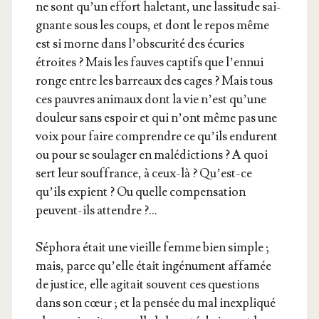
ne sont qu’un effort hale­tant, une las­si­tude sai­
gnante sous les coups, et dont le repos même
est si morne dans l’obs­cu­ri­té des écu­ries
étroites ? Mais les fauves cap­tifs que l’en­nui
ronge entre les bar­reaux des cages ? Mais tous
ces pauvres ani­maux dont la vie n’est qu’une
dou­leur sans espoir et qui n’ont même pas une
voix pour faire com­prendre ce qu’ils endurent
ou pour se sou­la­ger en malé­dic­tions ? A quoi
sert leur souf­france, à ceux-là ? Qu’est-ce
qu’ils expient ? Ou quelle com­pen­sa­tion
peuvent-ils attendre ?…
Sépho­ra était une vieille femme bien simple ;
mais, parce qu’elle était ingé­nu­ment affa­mée
de jus­tice, elle agi­tait sou­vent ces ques­tions
dans son cœur ; et la pen­sée du mal inex­pli­qué