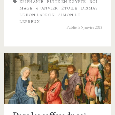
ÉPIPHANIE
FUITE EN ÉGYPTE
ROI
des
MAGE
6 JANVIER
ÉTOILE
DIS­MAS
Rois Mages
LE BON LARRON
SIMON LE
LÉPREUX
Publié le 5 janvier 2013