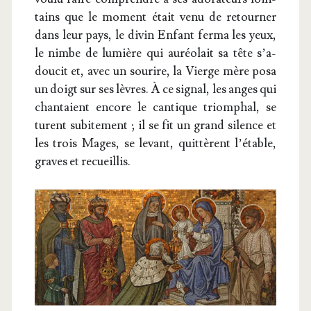
tains que le moment était venu de retour­ner
dans leur pays, le divin Enfant fer­ma les yeux,
le nimbe de lumière qui auréo­lait sa tête s’a­
dou­cit et, avec un sou­rire, la Vierge mère posa
un doigt sur ses lèvres. À ce signal, les anges qui
chan­taient encore le can­tique triom­phal, se
turent subi­te­ment ; il se fit un grand silence et
les trois Mages, se levant, quit­tèrent l’é­table,
graves et recueillis.