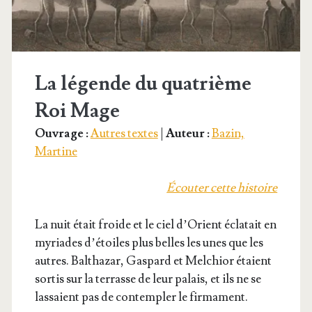
La légende du quatrième
Roi Mage
Ouvrage :
Autres textes
|
Auteur :
Bazin,
Martine
Écou­ter cette histoire
La nuit était froide et le ciel d’O­rient écla­tait en
myriades d’é­toiles plus belles les unes que les
autres. Bal­tha­zar, Gas­pard et Mel­chior étaient
sor­tis sur la ter­rasse de leur palais, et ils ne se
las­saient pas de contem­pler le firmament.