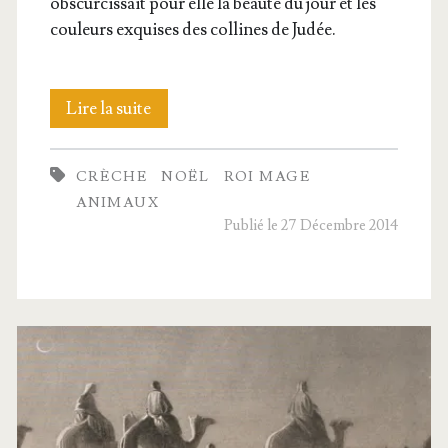
obs­cur­cis­sait pour elle la beau­té du jour et les
cou­leurs exquises des col­lines de Judée.
Le
Lire la suite
Salut
CRÈCHE
NOËL
ROI MAGE
des Bêtes
ANIMAUX
Publié le 27 Décembre 2014