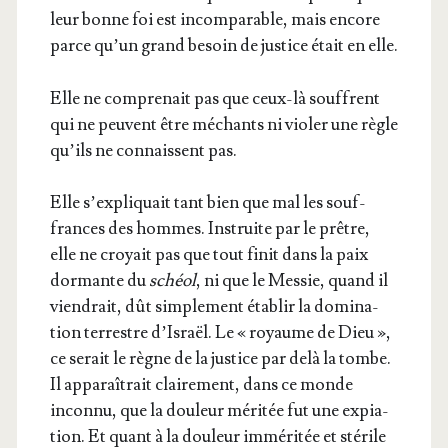
leur bonne foi est incom­pa­rable, mais encore
parce qu’un grand besoin de jus­tice était en elle.
Elle ne com­pre­nait pas que ceux-là souffrent
qui ne peuvent être méchants ni vio­ler une règle
qu’ils ne connaissent pas.
Elle s’ex­pli­quait tant bien que mal les souf­
frances des hommes. Ins­truite par le prêtre,
elle ne croyait pas que tout finit dans la paix
dor­mante du
schéol
, ni que le Mes­sie, quand il
vien­drait, dût sim­ple­ment éta­blir la domi­na­
tion ter­restre d’Is­raël. Le « royaume de Dieu »,
ce serait le règne de la jus­tice par delà la tombe.
Il appa­raî­trait clai­re­ment, dans ce monde
incon­nu, que la dou­leur méri­tée fut une expia­
tion. Et quant à la dou­leur immé­ri­tée et sté­rile