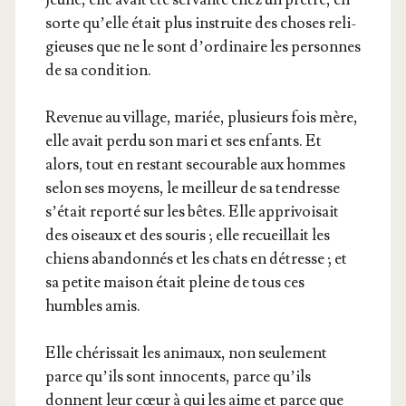
sorte qu’elle était plus ins­truite des choses reli­
gieuses que ne le sont d’or­di­naire les per­sonnes
de sa condition.
Reve­nue au vil­lage, mariée, plu­sieurs fois mère,
elle avait per­du son mari et ses enfants. Et
alors, tout en res­tant secou­rable aux hommes
selon ses moyens, le meilleur de sa ten­dresse
s’é­tait repor­té sur les bêtes. Elle appri­voi­sait
des oiseaux et des sou­ris ; elle recueillait les
chiens aban­don­nés et les chats en détresse ; et
sa petite mai­son était pleine de tous ces
humbles amis.
Elle ché­ris­sait les ani­maux, non seule­ment
parce qu’ils sont inno­cents, parce qu’ils
donnent leur cœur à qui les aime et parce que