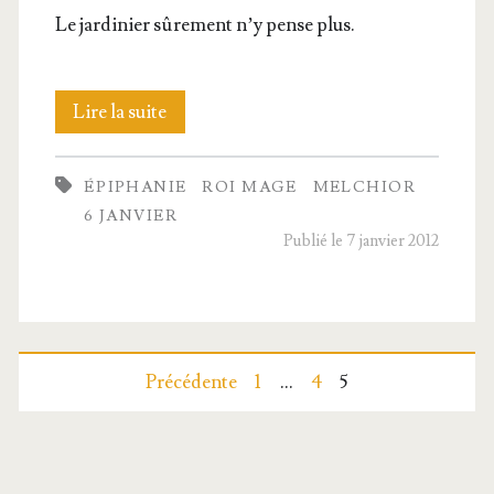
Le jar­di­nier sûre­ment n’y pense plus.
Dans
Lire la suite
les
ÉPIPHANIE
ROI MAGE
MELCHIOR
coffres
6 JANVIER
du
Publié le 7 janvier 2012
roi
Melchior
Pagination
Précédente
1
…
4
5
des