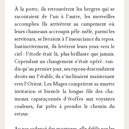
À la porte, ils retrou­vèrent les ber­gers qui se
racon­taient de l’un à l’autre, les mer­veilles
accom­plies. Ils arri­vèrent au cam­pe­ment où
leurs cha­meaux accrou­pis pêle-mêle, par­mi les
ser­vi­teurs, se livraient à l’in­sou­ciance du repos.
Ins­tinc­ti­ve­ment, ils levèrent leurs yeux vers le
ciel : l’é­toile était là, plus brillante que jamais.
Cepen­dant un chan­ge­ment s’é­tait opé­ré : tan­
dis qu’au pre­mier jour, ses rayons des­cen­daient
droits sur l’é­table, ils s’in­cli­naient main­te­nant
vers l’O­rient. Les Mages com­prirent sa muette
invi­ta­tion et bien­tôt la longue file des cha­
meaux capa­ra­çon­nés d’é­toffes aux voyantes
cou­leurs, fut prête à prendre le che­min du
retour.
Au pas caden­cé des mon­tures, elle défi­la par les