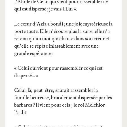
l’Étoile de Celui qui vient pour ras­sem­bler ce
qui est dis­per­sé ; je vais à Lui ».
Le cœur d’A­zia a bon­di ; une joie mys­té­rieuse la
porte toute. Elle n’é­coute plus la suite, elle n’a
rete­nu qu’un mot qui chante dans son cœur et
qu’elle se répète inlas­sa­ble­ment avec une
grande espérance :
« Celui qui vient pour ras­sem­bler ce qui est
dispersé… »
Celui-là, peut-être, sau­rait ras­sem­bler la
famille heu­reuse, bru­ta­le­ment dis­per­sée par les
bar­bares ? Il vient pour cela ; le roi Mel­chior
l’a dit.