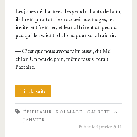
Les joues déchar­nées, les yeux brillants de faim,
ils firent pour­tant bon accueil aux mages, les
invi­tèrent à entrer, et leur offrirent un peu du
peu qu’ils avaient : de l’eau pour se rafraîchir.
— C’est que nous avons faim aus­si, dit Mel­
chior. Un peu de pain, même ras­sis, ferait
l’affaire.
La
Lire la suite
galette
ÉPIPHANIE
ROI MAGE
GALETTE
6
et
JANVIER
les
Publié le 4 janvier 2014