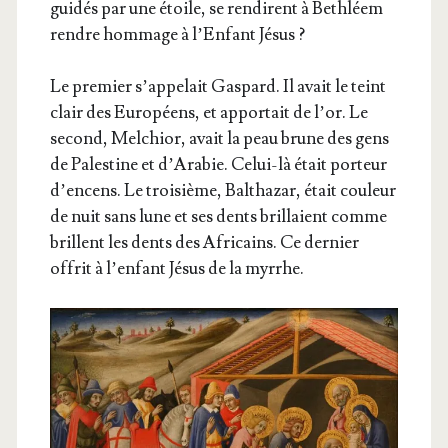
gui­dés par une étoile, se ren­dirent à Beth­léem
rendre hom­mage à l’Enfant Jésus ?
Le pre­mier s’appelait Gas­pard. Il avait le teint
clair des Euro­péens, et appor­tait de l’or. Le
second, Mel­chior, avait la peau brune des gens
de Pales­tine et d’Arabie. Celui-là était por­teur
d’encens. Le troi­sième, Bal­tha­zar, était cou­leur
de nuit sans lune et ses dents brillaient comme
brillent les dents des Afri­cains. Ce der­nier
offrit à l’enfant Jésus de la myrrhe.