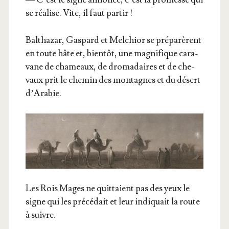
se réa­lise. Vite, il faut partir !
Bal­tha­zar, Gas­pard et Mel­chior se pré­pa­rèrent
en toute hâte et, bien­tôt, une magni­fique cara­
vane de cha­meaux, de dro­ma­daires et de che­
vaux prit le che­min des mon­tagnes et du désert
d’Arabie.
Les Rois Mages ne quit­taient pas des yeux le
signe qui les pré­cé­dait et leur indi­quait la route
à suivre.