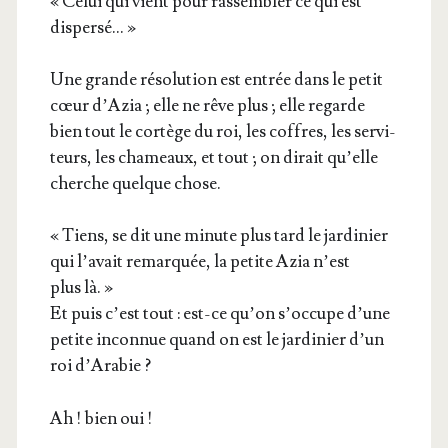
« Celui qui vient pour ras­sem­bler ce qui est
dispersé… »
Une grande réso­lu­tion est entrée dans le petit
cœur d’A­zia ; elle ne rêve plus ; elle regarde
bien tout le cor­tège du roi, les coffres, les ser­vi­
teurs, les cha­meaux, et tout ; on dirait qu’elle
cherche quelque chose.
« Tiens, se dit une minute plus tard le jar­di­nier
qui l’a­vait remar­quée, la petite Azia n’est
plus là. »
Et puis c’est tout : est-ce qu’on s’oc­cupe d’une
petite incon­nue quand on est le jar­di­nier d’un
roi d’Arabie ?
Ah ! bien oui !