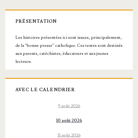
publications
Barre
latérale
PRÉSENTATION
principale
Les histoires présentées ici sont issues, principalement,
de la “bonne presse” catholique. Ces textes sont destinés
aux parents, catéchistes, éducateurs et aux jeunes
lecteurs.
AVEC LE CALENDRIER
9 août 2026
10 août 2026
11 août 2026