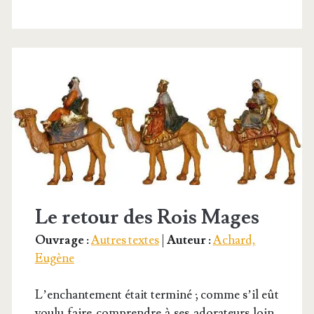
rois mages
Le retour des Rois Mages
Ouvrage :
Autres textes
|
Auteur :
Achard,
Eugène
L’enchantement était ter­mi­né ; comme s’il eût
vou­lu faire com­prendre à ses ado­ra­teurs loin­