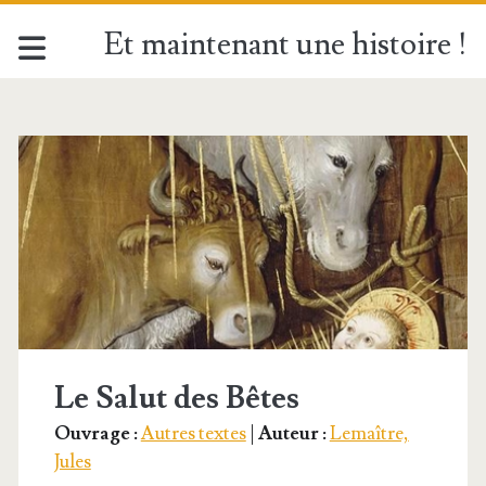
Et maintenant une histoire !
Étiquette :
<span>Roi
mage</span>
Le Salut des Bêtes
Ouvrage :
Autres textes
|
Auteur :
Lemaître,
Jules