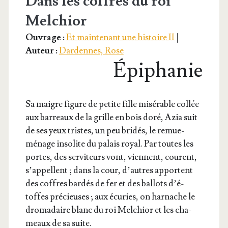
Dans les coffres du roi
Melchior
Ouvrage :
Et maintenant une histoire II
|
Auteur :
Dardennes, Rose
Épiphanie
Sa maigre figure de petite fille misé­rable col­lée
aux bar­reaux de la grille en bois doré, Azia suit
de ses yeux tristes, un peu bri­dés, le remue-
ménage inso­lite du palais royal. Par toutes les
portes, des ser­vi­teurs vont, viennent, courent,
s’ap­pellent ; dans la cour, d’autres apportent
des coffres bar­dés de fer et des bal­lots d’é­
toffes pré­cieuses ; aux écu­ries, on har­nache le
dro­ma­daire blanc du roi Mel­chior et les cha­
meaux de sa suite.