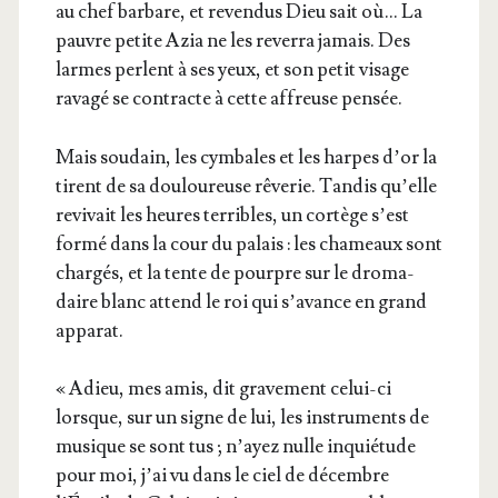
au chef bar­bare, et reven­dus Dieu sait où… La
pauvre petite Azia ne les rever­ra jamais. Des
larmes perlent à ses yeux, et son petit visage
rava­gé se contracte à cette affreuse pensée.
Mais sou­dain, les cym­bales et les harpes d’or la
tirent de sa dou­lou­reuse rêve­rie. Tan­dis qu’elle
revi­vait les heures ter­ribles, un cor­tège s’est
for­mé dans la cour du palais : les cha­meaux sont
char­gés, et la tente de pourpre sur le dro­ma­
daire blanc attend le roi qui s’a­vance en grand
apparat.
« Adieu, mes amis, dit gra­ve­ment celui-ci
lorsque, sur un signe de lui, les ins­tru­ments de
musique se sont tus ; n’ayez nulle inquié­tude
pour moi, j’ai vu dans le ciel de décembre