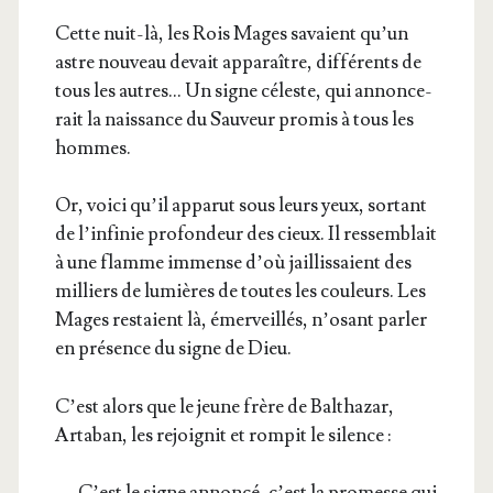
Cette nuit-là, les Rois Mages savaient qu’un
astre nou­veau devait appa­raître, dif­fé­rents de
tous les autres… Un signe céleste, qui annon­ce­
rait la nais­sance du Sau­veur pro­mis à tous les
hommes.
Or, voi­ci qu’il appa­rut sous leurs yeux, sor­tant
de l’in­fi­nie pro­fon­deur des cieux. Il res­sem­blait
à une flamme immense d’où jaillis­saient des
mil­liers de lumières de toutes les cou­leurs. Les
Mages res­taient là, émer­veillés, n’o­sant par­ler
en pré­sence du signe de Dieu.
C’est alors que le jeune frère de Bal­tha­zar,
Arta­ban, les rejoi­gnit et rom­pit le silence :
— C’est le signe annon­cé, c’est la pro­messe qui