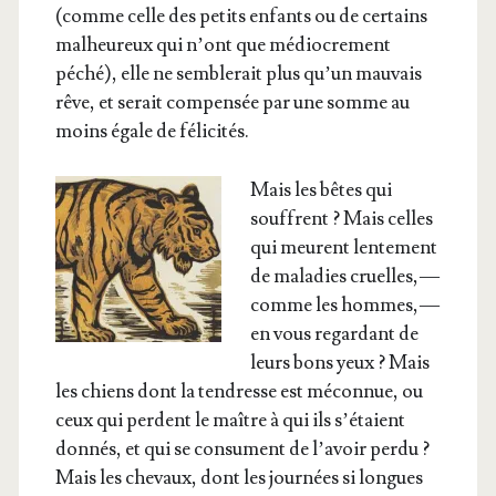
(comme celle des petits enfants ou de cer­tains
mal­heu­reux qui n’ont que médio­cre­ment
péché), elle ne sem­ble­rait plus qu’un mau­vais
rêve, et serait com­pen­sée par une somme au
moins égale de félicités.
Mais les bêtes qui
souffrent ? Mais celles
qui meurent len­te­ment
de mala­dies cruelles, —
comme les hommes, —
en vous regar­dant de
leurs bons yeux ? Mais
les chiens dont la ten­dresse est mécon­nue, ou
ceux qui perdent le maître à qui ils s’é­taient
don­nés, et qui se consument de l’a­voir per­du ?
Mais les che­vaux, dont les jour­nées si longues