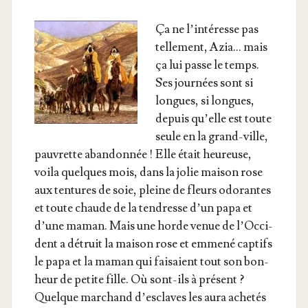
Ça ne l’in­té­resse pas
tel­le­ment, Azia… mais
ça lui passe le temps.
Ses jour­nées sont si
longues, si longues,
depuis qu’elle est toute
seule en la grand-ville,
pau­vrette aban­don­née ! Elle était heu­reuse,
voi­la quelques mois, dans la jolie mai­son rose
aux ten­tures de soie, pleine de fleurs odo­rantes
et toute chaude de la ten­dresse d’un papa et
d’une maman. Mais une horde venue de l’Oc­ci­
dent a détruit la mai­son rose et emme­né cap­tifs
le papa et la maman qui fai­saient tout son bon­
heur de petite fille. Où sont-ils à pré­sent ?
Quelque mar­chand d’es­claves les aura ache­tés