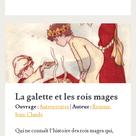
trième
Roi Mage
La galette et les rois mages
Ouvrage :
Autres textes
|
Auteur :
Renoux,
Jean-Claude
Qui ne connaît l’histoire des rois mages qui,