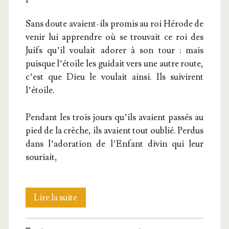
Sans doute avaient-ils pro­mis au roi Hérode de
venir lui apprendre où se trou­vait ce roi des
Juifs qu’il vou­lait ado­rer à son tour : mais
puisque l’é­toile les gui­dait vers une autre route,
c’est que Dieu le vou­lait ain­si. Ils sui­virent
l’étoile.
Pen­dant les trois jours qu’ils avaient pas­sés au
pied de la crèche, ils avaient tout oublié. Per­dus
dans l’a­do­ra­tion de l’En­fant divin qui leur
souriait,
Le
Lire la suite
retour