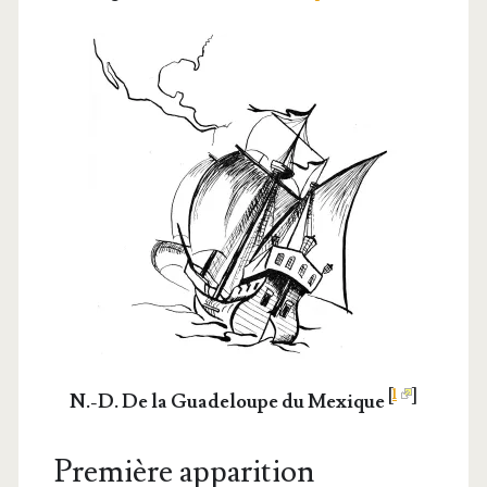
[
1
]
N.-D. De la Gua­de­loupe du Mexique
Première apparition