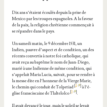
Dix ans s’é­taient écou­lés depuis la prise de
Mexi­co par les troupes espa­gnoles. A la faveur
de la paix, la reli­gion chré­tienne com­men­çait à
se répandre dans le pays.
Un same­di matin, le 9 décembre 1531, un
Indien, pauvre d’as­pect et de condi­tion, un des
récents conver­tis à notre foi catho­lique, qui
avait reçu au bap­tême le nom de Juan-Die­go,
marié à une Indienne de même condi­tion, qui
s’ap­pe­lait Maria Lucia, sui­vait, pour se rendre à
la messe dite en l’hon­neur de la Vierge Marie,
[
2
]
le che­min qui conduit de Tol­pe­tiad
à l’é­
[
3
]
glise frans­cis­caine de Tlal­te­lol­co
.
Il avait devan­cé le jour, mais le soleil se levait