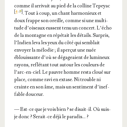
comme il arri­vait au pied de la col­line Tepeyac
[
4
]
. Tout à coup, un chant har­mo­nieux et
doux frappe son oreille, comme si une mul­ti­
tude d’oi­seaux eussent tenu un concert. L’é­cho
de la mon­tagne en répé­tait les détails. Sur­pris,
l’In­dien leva les yeux du côté qui sem­blait
envoyer la mélo­die ; il aper­çut une nuée
éblouis­sante d’où se déga­geaient de lumi­neux
rayons, reflé­tant tout autour les cou­leurs de
l’arc-en-ciel. Le pauvre homme res­ta cloué sur
place, comme ravi en extase. Ni trouble ni
crainte en son âme, mais un sen­ti­ment d’i­nef­
fable douceur.
— Est-ce que je vois bien ? se disait-il. Où suis-
je donc ? Serait-ce déjà le paradis… ?