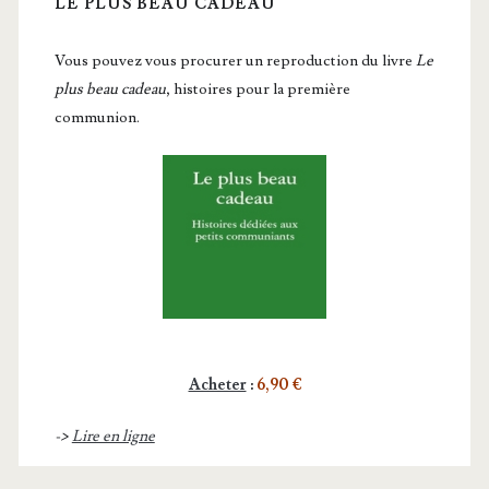
LE PLUS BEAU CADEAU
Vous pou­vez vous pro­cu­rer un repro­duc­tion du livre
Le
plus beau cadeau
, histoires pour la première
communion.
Acheter
:
6,90 €
->
Lire en ligne