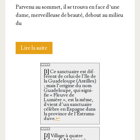
Par­ve­nu au som­met, il se trou­va en face d’une
dame, mer­veilleuse de beau­té, debout au milieu
du
N.-
Lire la suite
D.
[1]
Ce sanc­tuaire est dif­
De
fé­rent de celui de l’Ile de
la Gua­de­loupe (Antilles)
la
; mais l’o­ri­gine du nom
Gua­de­loupe, qui signi­
fie « Fleuve de
Gua­
Lumière », est la même,
il vient d’un sanc­tuaire
de­
célèbre en Espagne dans
la pro­vince de l’Es­tra­ma­
duve.
↩
loupe
du
[2]
Vil­lage à quatre