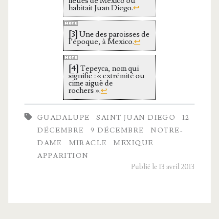
lieues de Mexi­co où
Mexique
habi­tait Juan Die­go.
↩
[3]
Une des paroisses de
l’é­poque, à Mexi­co.
↩
[4]
Tepey­ca, nom qui
signi­fie : « extré­mi­té ou
cime aiguë de
rochers ».
↩
GUADALUPE
SAINT JUAN DIEGO
12
DÉCEMBRE
9 DÉCEMBRE
NOTRE-
DAME
MIRACLE
MEXIQUE
APPARITION
Publié le 13 avril 2013